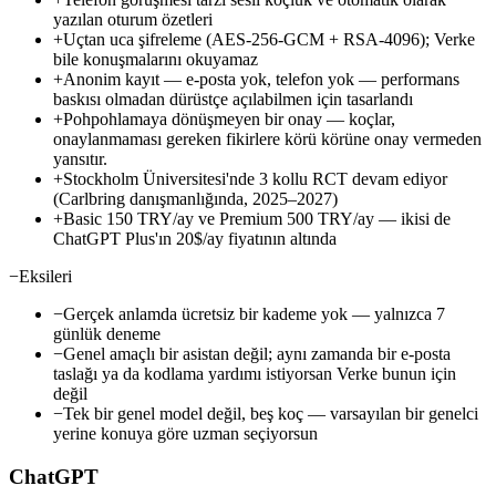
yazılan oturum özetleri
+
Uçtan uca şifreleme (AES-256-GCM + RSA-4096); Verke
bile konuşmalarını okuyamaz
+
Anonim kayıt — e-posta yok, telefon yok — performans
baskısı olmadan dürüstçe açılabilmen için tasarlandı
+
Pohpohlamaya dönüşmeyen bir onay — koçlar,
onaylanmaması gereken fikirlere körü körüne onay vermeden
yansıtır.
+
Stockholm Üniversitesi'nde 3 kollu RCT devam ediyor
(Carlbring danışmanlığında, 2025–2027)
+
Basic 150 TRY/ay ve Premium 500 TRY/ay — ikisi de
ChatGPT Plus'ın 20$/ay fiyatının altında
−
Eksileri
−
Gerçek anlamda ücretsiz bir kademe yok — yalnızca 7
günlük deneme
−
Genel amaçlı bir asistan değil; aynı zamanda bir e-posta
taslağı ya da kodlama yardımı istiyorsan Verke bunun için
değil
−
Tek bir genel model değil, beş koç — varsayılan bir genelci
yerine konuya göre uzman seçiyorsun
ChatGPT