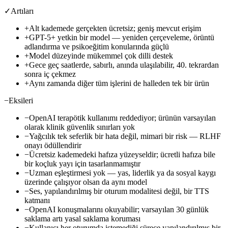
✓
Artıları
+
Alt kademede gerçekten ücretsiz; geniş mevcut erişim
+
GPT-5+ yetkin bir model — yeniden çerçeveleme, örüntü
adlandırma ve psikoeğitim konularında güçlü
+
Model düzeyinde mükemmel çok dilli destek
+
Gece geç saatlerde, sabırlı, anında ulaşılabilir, 40. tekrardan
sonra iç çekmez
+
Aynı zamanda diğer tüm işlerini de halleden tek bir ürün
−
Eksileri
−
OpenAI terapötik kullanımı reddediyor; ürünün varsayılan
olarak klinik güvenlik sınırları yok
−
Yağcılık tek seferlik bir hata değil, mimari bir risk — RLHF
onayı ödüllendirir
−
Ücretsiz kademedeki hafıza yüzeyseldir; ücretli hafıza bile
bir koçluk yayı için tasarlanmamıştır
−
Uzman eşleştirmesi yok — yas, liderlik ya da sosyal kaygı
üzerinde çalışıyor olsan da aynı model
−
Ses, yapılandırılmış bir oturum modalitesi değil, bir TTS
katmanı
−
OpenAI konuşmalarını okuyabilir; varsayılan 30 günlük
saklama artı yasal saklama koruması
−
Kullanıcı her oturumda istemediği sürece yapılandırılmış bir