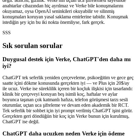
değil. İkincisi, gizlilik: Verke'nin uçtan uca şifrelemesi sayesinde
anahtarlar cihazından hiç ayrılmaz ve Verke bile konuşmalarını
okuyamaz, oysa OpenAI seninkileri okuyabilir ve silinmiş
konuşmaları koruyan yasal saklama emirlerine tabidir. Konuşmak
istediğin şey için bu iki nokta önemliyse, fark gerçek.
SSS
Sık sorulan sorular
Duygusal destek için Verke, ChatGPT'den daha mı
iyi?
ChatGPT tek seferlik yeniden çerçeveleme, psikoeğitim ve gece geç
saatte içini dökme konusunda gerçekten iyi — ve Plus için 20$/ay
ile ucuz. Verke ise süreklilik içeren bir koçluk ilişkisi için tasarlandı:
klinik bir çerçeveyi koruyan beş isimli koç, haftalar ve aylar
boyunca taşınan çok katmanlı hafıza, telefon görüşmesi tarzı sesli
oturumlar, uçtan uca şifreleme ve devam eden akademik bir RCT.
Tek seferlik bir sohbet için iyi prompt verilmiş ChatGPT işini görür.
Gerçekten geri döndüğün bir koç için Verke bunun için kurulmuş,
ChatGPT ise değil.
ChatGPT daha ucuzken neden Verke için ödeme