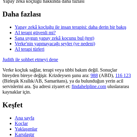
Yapay zekâ koçluğu hakkında daha fazlası
Daha fazlası
Yapay zekâ koçluğu ile insan terapisi: daha derin bir bakış
AI terapi güvenli mi?
Sana uygun yapay zekâ koçunu bul (test)
Verke'nin yapmayacağı şeyler (ve nedeni)
AI terapi türleri
Judith ile sohbet etmeyi dene
Verke koçluk sağlar, terapi veya tıbbi bakım değil. Sonuçlar
bireyden bireye değişir. Krizdeysen şunu ara:
988
(ABD),
116 123
(Birleşik Krallık/AB, Samaritans),
ya da bulunduğun yerin acil
servislerini ara. Şu adresi ziyaret et:
findahelpline.com
uluslararası
kaynaklar için.
Keşfet
Ana sayfa
Koçlar
Yaklaşımlar
Karşılaştır