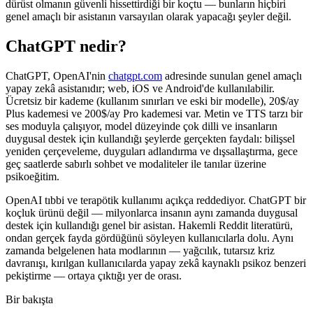
dürüst olmanın güvenli hissettirdiği bir koçtu — bunların hiçbiri
genel amaçlı bir asistanın varsayılan olarak yapacağı şeyler değil.
ChatGPT nedir?
ChatGPT, OpenAI'nin
chatgpt.com
adresinde sunulan genel amaçlı
yapay zekâ asistanıdır; web, iOS ve Android'de kullanılabilir.
Ücretsiz bir kademe (kullanım sınırları ve eski bir modelle),
20$/ay
Plus kademesi ve
200$/ay
Pro kademesi var. Metin ve TTS tarzı bir
ses moduyla çalışıyor, model düzeyinde çok dilli ve insanların
duygusal destek için kullandığı şeylerde gerçekten faydalı: bilişsel
yeniden çerçeveleme, duyguları adlandırma ve dışsallaştırma, gece
geç saatlerde sabırlı sohbet ve modaliteler ile tanılar üzerine
psikoeğitim.
OpenAI tıbbi ve terapötik kullanımı açıkça reddediyor. ChatGPT bir
koçluk ürünü değil — milyonlarca insanın aynı zamanda duygusal
destek için kullandığı genel bir asistan. Hakemli Reddit literatürü,
ondan gerçek fayda gördüğünü söyleyen kullanıcılarla dolu. Aynı
zamanda belgelenen hata modlarının — yağcılık, tutarsız kriz
davranışı, kırılgan kullanıcılarda yapay zekâ kaynaklı psikoz benzeri
pekiştirme — ortaya çıktığı yer de orası.
Bir bakışta