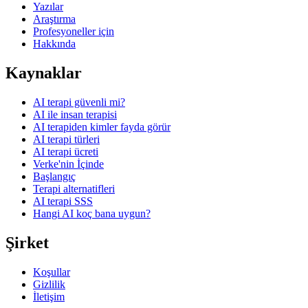
Yazılar
Araştırma
Profesyoneller için
Hakkında
Kaynaklar
AI terapi güvenli mi?
AI ile insan terapisi
AI terapiden kimler fayda görür
AI terapi türleri
AI terapi ücreti
Verke'nin İçinde
Başlangıç
Terapi alternatifleri
AI terapi SSS
Hangi AI koç bana uygun?
Şirket
Koşullar
Gizlilik
İletişim