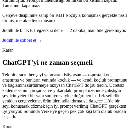
kurulmuştur. Prompt mühendisliği bu farkın bir kısmını kapatır.
Tamamını kapatmaz.
Çerçeve disiplinine sahip bir KBT koçuyla konuşmak gerçekte nasıl
bir his, merak ediyor musun?
Judith ile bir KBT egzersizi dene — 2 dakika, mail bile gerekmiyor.
Judith ile sohbet et →
Karar
ChatGPT'yi ne zaman seçmeli
Tek bir aracın her şeyi yapmasını istiyorsan — e-posta, kod,
araştırma ve bunların yanında koçluk — ve kendi koçluk promptunu
ve bağlamını sürdürmeye razıysan ChatGPT doğru tercih. Ücretsiz
kademe senin için şartsa ve yukarıdaki prompt üzerinde çalıştığın
şey için yeterli bir yapı sunuyorsa yine doğru tercih. Tek seferlik
yeniden çerçeveleme, örüntüleri adlandırma ya da gece 11'de bir
şeyi konuşarak çözmek için iyi prompt verilmiş ChatGPT gerçekten
işe yarıyor. Sonunda Verke'ye geçen pek çok kişi tam olarak oradan
başladı.
Karar