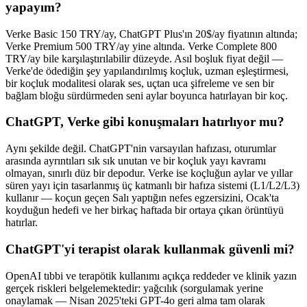
yapayım?
Verke Basic 150 TRY/ay, ChatGPT Plus'ın 20$/ay fiyatının altında;
Verke Premium 500 TRY/ay yine altında. Verke Complete 800
TRY/ay bile karşılaştırılabilir düzeyde. Asıl boşluk fiyat değil —
Verke'de ödediğin şey yapılandırılmış koçluk, uzman eşleştirmesi,
bir koçluk modalitesi olarak ses, uçtan uca şifreleme ve sen bir
bağlam bloğu sürdürmeden seni aylar boyunca hatırlayan bir koç.
ChatGPT, Verke gibi konuşmaları hatırlıyor mu?
Aynı şekilde değil. ChatGPT'nin varsayılan hafızası, oturumlar
arasında ayrıntıları sık sık unutan ve bir koçluk yayı kavramı
olmayan, sınırlı düz bir depodur. Verke ise koçluğun aylar ve yıllar
süren yayı için tasarlanmış üç katmanlı bir hafıza sistemi (L1/L2/L3)
kullanır — koçun geçen Salı yaptığın nefes egzersizini, Ocak'ta
koyduğun hedefi ve her birkaç haftada bir ortaya çıkan örüntüyü
hatırlar.
ChatGPT'yi terapist olarak kullanmak güvenli mi?
OpenAI tıbbi ve terapötik kullanımı açıkça reddeder ve klinik yazın
gerçek riskleri belgelemektedir: yağcılık (sorgulamak yerine
onaylamak — Nisan 2025'teki GPT-4o geri alma tam olarak