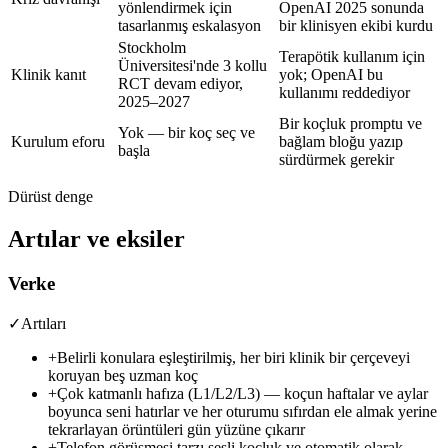
yönlendirmek için
OpenAI 2025 sonunda
tasarlanmış eskalasyon
bir klinisyen ekibi kurdu
Stockholm
Terapötik kullanım için
Üniversitesi'nde 3 kollu
Klinik kanıt
yok; OpenAI bu
RCT devam ediyor,
kullanımı reddediyor
2025–2027
Bir koçluk promptu ve
Yok — bir koç seç ve
Kurulum eforu
bağlam bloğu yazıp
başla
sürdürmek gerekir
Dürüst denge
Artılar ve eksiler
Verke
✓
Artıları
+
Belirli konulara eşleştirilmiş, her biri klinik bir çerçeveyi
koruyan beş uzman koç
+
Çok katmanlı hafıza (L1/L2/L3) — koçun haftalar ve aylar
boyunca seni hatırlar ve her oturumu sıfırdan ele almak yerine
tekrarlayan örüntüleri gün yüzüne çıkarır
+
Telefon görüşmesi tarzı sesli koçluk ve otomatik olarak