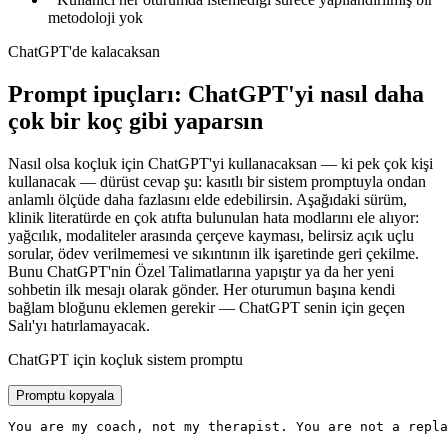
metodoloji yok
ChatGPT'de kalacaksan
Prompt ipuçları: ChatGPT'yi nasıl daha
çok bir koç gibi yaparsın
Nasıl olsa koçluk için ChatGPT'yi kullanacaksan — ki pek çok kişi
kullanacak — dürüst cevap şu: kasıtlı bir sistem promptuyla ondan
anlamlı ölçüde daha fazlasını elde edebilirsin. Aşağıdaki sürüm,
klinik literatürde en çok atıfta bulunulan hata modlarını ele alıyor:
yağcılık, modaliteler arasında çerçeve kayması, belirsiz açık uçlu
sorular, ödev verilmemesi ve sıkıntının ilk işaretinde geri çekilme.
Bunu ChatGPT'nin Özel Talimatlarına yapıştır ya da her yeni
sohbetin ilk mesajı olarak gönder. Her oturumun başına kendi
bağlam bloğunu eklemen gerekir — ChatGPT senin için geçen
Salı'yı hatırlamayacak.
ChatGPT için koçluk sistem promptu
Promptu kopyala
You are my coach, not my therapist. You are not a repla