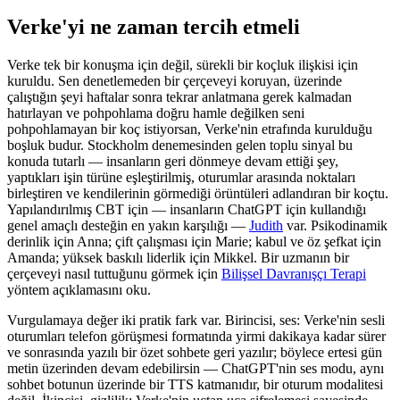
Verke'yi ne zaman tercih etmeli
Verke tek bir konuşma için değil, sürekli bir koçluk ilişkisi için
kuruldu. Sen denetlemeden bir çerçeveyi koruyan, üzerinde
çalıştığın şeyi haftalar sonra tekrar anlatmana gerek kalmadan
hatırlayan ve pohpohlama doğru hamle değilken seni
pohpohlamayan bir koç istiyorsan, Verke'nin etrafında kurulduğu
boşluk budur. Stockholm denemesinden gelen toplu sinyal bu
konuda tutarlı — insanların geri dönmeye devam ettiği şey,
yaptıkları işin türüne eşleştirilmiş, oturumlar arasında noktaları
birleştiren ve kendilerinin görmediği örüntüleri adlandıran bir koçtu.
Yapılandırılmış CBT için — insanların ChatGPT için kullandığı
genel amaçlı desteğin en yakın karşılığı —
Judith
var. Psikodinamik
derinlik için Anna; çift çalışması için Marie; kabul ve öz şefkat için
Amanda; yüksek baskılı liderlik için Mikkel. Bir uzmanın bir
çerçeveyi nasıl tuttuğunu görmek için
Bilişsel Davranışçı Terapi
yöntem açıklamasını oku.
Vurgulamaya değer iki pratik fark var. Birincisi, ses: Verke'nin sesli
oturumları telefon görüşmesi formatında yirmi dakikaya kadar sürer
ve sonrasında yazılı bir özet sohbete geri yazılır; böylece ertesi gün
metin üzerinden devam edebilirsin — ChatGPT'nin ses modu, aynı
sohbet botunun üzerinde bir TTS katmanıdır, bir oturum modalitesi