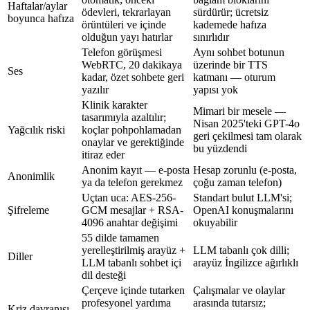
Haftalar/aylar
ödevleri, tekrarlayan
sürdürür; ücretsiz
boyunca hafıza
örüntüleri ve içinde
kademede hafıza
olduğun yayı hatırlar
sınırlıdır
Telefon görüşmesi
Aynı sohbet botunun
WebRTC, 20 dakikaya
üzerinde bir TTS
Ses
kadar, özet sohbete geri
katmanı — oturum
yazılır
yapısı yok
Klinik karakter
Mimari bir mesele —
tasarımıyla azaltılır;
Nisan 2025'teki GPT-4o
Yağcılık riski
koçlar pohpohlamadan
geri çekilmesi tam olarak
onaylar ve gerektiğinde
bu yüzdendi
itiraz eder
Anonim kayıt — e-posta
Hesap zorunlu (e-posta,
Anonimlik
ya da telefon gerekmez
çoğu zaman telefon)
Uçtan uca: AES-256-
Standart bulut LLM'si;
Şifreleme
GCM mesajlar + RSA-
OpenAI konuşmalarını
4096 anahtar değişimi
okuyabilir
55 dilde tamamen
yerelleştirilmiş arayüz +
LLM tabanlı çok dilli;
Diller
LLM tabanlı sohbet içi
arayüz İngilizce ağırlıklı
dil desteği
Çerçeve içinde tutarken
Çalışmalar ve olaylar
profesyonel yardıma
arasında tutarsız;
Kriz davranışı