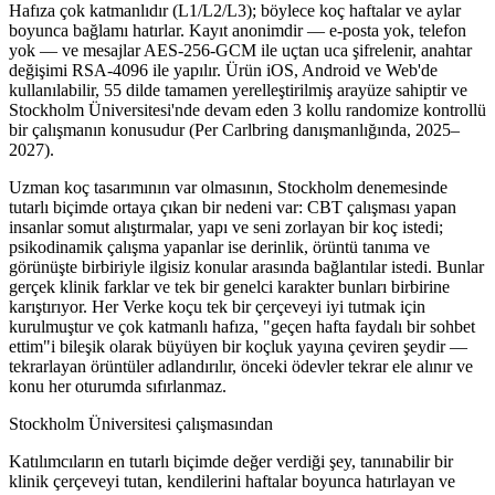
Hafıza çok katmanlıdır (L1/L2/L3); böylece koç haftalar ve aylar
boyunca bağlamı hatırlar. Kayıt anonimdir — e-posta yok, telefon
yok — ve mesajlar AES-256-GCM ile uçtan uca şifrelenir, anahtar
değişimi RSA-4096 ile yapılır. Ürün iOS, Android ve Web'de
kullanılabilir, 55 dilde tamamen yerelleştirilmiş arayüze sahiptir ve
Stockholm Üniversitesi'nde devam eden 3 kollu randomize kontrollü
bir çalışmanın konusudur (Per Carlbring danışmanlığında, 2025–
2027).
Uzman koç tasarımının var olmasının, Stockholm denemesinde
tutarlı biçimde ortaya çıkan bir nedeni var: CBT çalışması yapan
insanlar somut alıştırmalar, yapı ve seni zorlayan bir koç istedi;
psikodinamik çalışma yapanlar ise derinlik, örüntü tanıma ve
görünüşte birbiriyle ilgisiz konular arasında bağlantılar istedi. Bunlar
gerçek klinik farklar ve tek bir genelci karakter bunları birbirine
karıştırıyor. Her Verke koçu tek bir çerçeveyi iyi tutmak için
kurulmuştur ve çok katmanlı hafıza, "geçen hafta faydalı bir sohbet
ettim"i bileşik olarak büyüyen bir koçluk yayına çeviren şeydir —
tekrarlayan örüntüler adlandırılır, önceki ödevler tekrar ele alınır ve
konu her oturumda sıfırlanmaz.
Stockholm Üniversitesi çalışmasından
Katılımcıların en tutarlı biçimde değer verdiği şey, tanınabilir bir
klinik çerçeveyi tutan, kendilerini haftalar boyunca hatırlayan ve