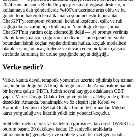
2024 sonu arasında Reddit'te yapay zekâyı duygusal destek için
kullanmaya dair gönderilerde %400'ün üzerinde artış oldu ve bu
gönderlerin hakemli tematik analizi şunu netleştirdi: insanlar
ChatGPT'yi semptom yönetimi, kendini keşfetme, eşlik ve ruh
sağlığı okuryazarlığı için kullanıyor. Yani doğru karşılaştırma
ChatGPT'nin yardım edip edemediği değil — iyi prompt verilmiş
tek bir konuşma için çoğu zaman ediyor — ama genel bir sohbet
botundan; isimli koçlar, yapılandırılmış hafıza, koçluk modalitesi
olarak ses, uçtan uca şifreleme ve devam eden bir klinik çalışma
etrafında kurulmuş bir ürüne geçtiğinde neyin değiştiği.
Verke nedir?
Verke, kanıta dayalı terapötik yöntemler üzerine eğitilmiş beş uzman
koçun bulunduğu bir AI koçluk uygulamasıdır. Anna psikodinamik
bir kayıtta çalışır (PDT). Judith sosyal kaygıya odaklanan CBT
yapar. Marie, Duygu Odaklı Terapi ve Şiddetsiz İletişim ile çiftleri
destekler. Amanda, bunalmışlık ve öz eleştiri için Kabul ve
Kararlılık Terapisi'ni Şefkat Odaklı Terapi ile harmanlar. Mikkel,
karar yorgunluğu ve liderlik yükü için yönetici koçudur.
Sohbetler metin olarak ya da telefon görüşmesi tarzı sesli (WebRTC,
oturum başına 20 dakikaya kadar, 15 saniyelik aralıklarla
faturalandırılır) gerçekleşir ve sohbete yazılı bir özet geri yazılır.