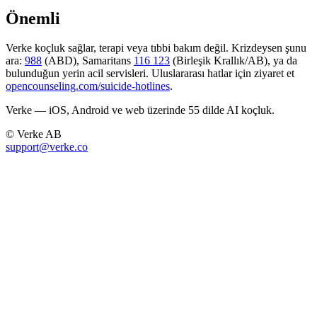
Önemli
Verke koçluk sağlar, terapi veya tıbbi bakım değil. Krizdeysen şunu
ara:
988
(ABD), Samaritans
116 123
(Birleşik Krallık/AB), ya da
bulunduğun yerin acil servisleri. Uluslararası hatlar için ziyaret et
opencounseling.com/suicide-hotlines
.
Verke — iOS, Android ve web üzerinde 55 dilde AI koçluk.
© Verke AB
support@verke.co