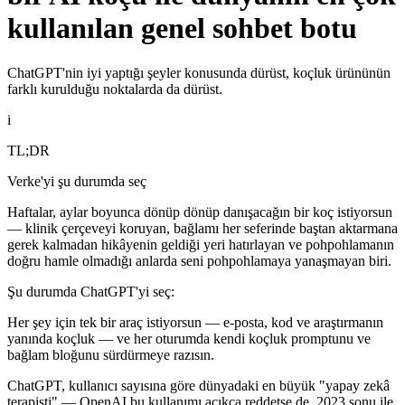
kullanılan genel sohbet botu
ChatGPT'nin iyi yaptığı şeyler konusunda dürüst, koçluk ürününün
farklı kurulduğu noktalarda da dürüst.
i
TL;DR
Verke'yi şu durumda seç
Haftalar, aylar boyunca dönüp dönüp danışacağın bir koç istiyorsun
— klinik çerçeveyi koruyan, bağlamı her seferinde baştan aktarmana
gerek kalmadan hikâyenin geldiği yeri hatırlayan ve pohpohlamanın
doğru hamle olmadığı anlarda seni pohpohlamaya yanaşmayan biri.
Şu durumda ChatGPT'yi seç:
Her şey için tek bir araç istiyorsun — e-posta, kod ve araştırmanın
yanında koçluk — ve her oturumda kendi koçluk promptunu ve
bağlam bloğunu sürdürmeye razısın.
ChatGPT, kullanıcı sayısına göre dünyadaki en büyük "yapay zekâ
terapisti" — OpenAI bu kullanımı açıkça reddetse de. 2023 sonu ile