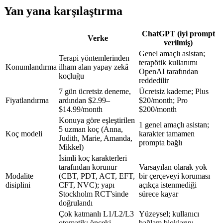
Yan yana karşılaştırma
ChatGPT (iyi prompt
Verke
verilmiş)
Genel amaçlı asistan;
Terapi yöntemlerinden
terapötik kullanımı
Konumlandırma
ilham alan yapay zekâ
OpenAI tarafından
koçluğu
reddedilir
7 gün ücretsiz deneme,
Ücretsiz kademe; Plus
Fiyatlandırma
ardından
$2.99–
$20/month
;
Pro
$14.99/month
$200/month
Konuya göre eşleştirilen
1 genel amaçlı asistan;
5 uzman koç (Anna,
Koç modeli
karakter tamamen
Judith, Marie, Amanda,
prompta bağlı
Mikkel)
İsimli koç karakterleri
tarafından korunur
Varsayılan olarak yok —
Modalite
(CBT, PDT, ACT, EFT,
bir çerçeveyi koruması
disiplini
CFT, NVC); yapı
açıkça istenmediği
Stockholm RCT'sinde
sürece kayar
doğrulandı
Çok katmanlı L1/L2/L3
Yüzeysel; kullanıcı
otomatik; önceki
bağlam bloklarını