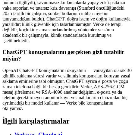
bununla ilgiliydi), savunmasız kullanıcılarda yapay zekâ-psikozu
vaka raporları ve tutarsız kriz davranışı (Stanford öncülüğündeki
2025 tarihli bir çalışma, sohbet botlarının intihar niyetini
tanıyamadığını buldu). ChatGPT, doğru istem ve doğru kullanıcıyla
yararlıdır; klinik güvenlik için tasarlanmamıştır. Verke de terapi
değildir, koçluktur; ama sınırlandırılmış yöntemler ve süren
akademik bir çalışmayla, klinik standartlarda kurulmuş ve
işletilmektedir.
ChatGPT konuşmalarımı gerçekten gizli tutabilir
miyim?
OpenAI ChatGPT konuşmalarını okuyabilir — varsayılan olarak 30
günlük saklama süresi vardır ve silinmiş konuşmaları koruyan yasal
saklama emirlerine tabi olmuştur. ChatGPT ayrıca e-posta ve çoğu
zaman telefona bağlı bir hesap gerektirir. Verke, AES-256-GCM
mesaj şifrelemesi ve RSA-4096 anahtar değişimi, e-posta ya da
telefon gerektirmeyen anonim kayıt ve anahtarların cihazından hiç
ayrılmadığı bir model kullanır — Verke bile konuşmalarını
okuyamaz.
İlgili karşılaştırmalar
Verke vs.
Claude.ai