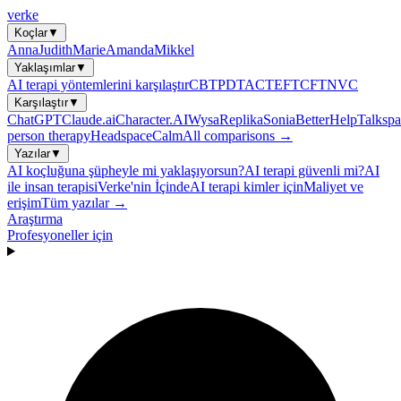
verke
Koçlar
▼
Anna
Judith
Marie
Amanda
Mikkel
Yaklaşımlar
▼
AI terapi yöntemlerini karşılaştır
CBT
PDT
ACT
EFT
CFT
NVC
Karşılaştır
▼
ChatGPT
Claude.ai
Character.AI
Wysa
Replika
Sonia
BetterHelp
Talkspa
person therapy
Headspace
Calm
All comparisons →
Yazılar
▼
AI koçluğuna şüpheyle mi yaklaşıyorsun?
AI terapi güvenli mi?
AI
ile insan terapisi
Verke'nin İçinde
AI terapi kimler için
Maliyet ve
erişim
Tüm yazılar →
Araştırma
Profesyoneller için