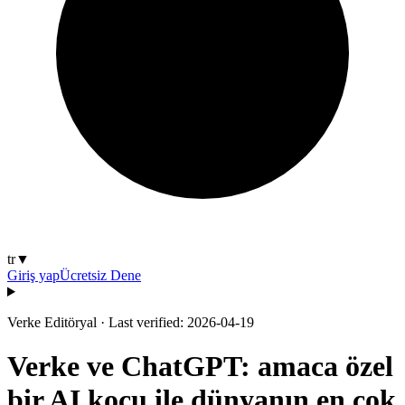
tr
▼
Giriş yap
Ücretsiz Dene
Verke Editöryal
·
Last verified: 2026-04-19
Verke ve ChatGPT: amaca özel
bir AI koçu ile dünyanın en çok