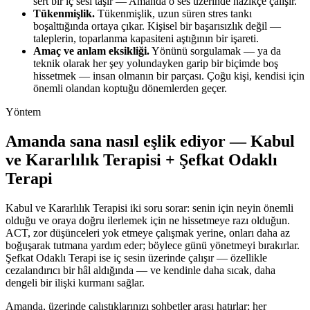
sert bir iç sesi taşır — Amanda o ses üzerinde nazikçe çalışır.
Tükenmişlik.
Tükenmişlik, uzun süren stres tankı
boşalttığında ortaya çıkar. Kişisel bir başarısızlık değil —
taleplerin, toparlanma kapasiteni aştığının bir işareti.
Amaç ve anlam eksikliği.
Yönünü sorgulamak — ya da
teknik olarak her şey yolundayken garip bir biçimde boş
hissetmek — insan olmanın bir parçası. Çoğu kişi, kendisi için
önemli olandan koptuğu dönemlerden geçer.
Yöntem
Amanda sana nasıl eşlik ediyor — Kabul
ve Kararlılık Terapisi + Şefkat Odaklı
Terapi
Kabul ve Kararlılık Terapisi iki soru sorar: senin için neyin önemli
olduğu ve oraya doğru ilerlemek için ne hissetmeye razı olduğun.
ACT, zor düşünceleri yok etmeye çalışmak yerine, onları daha az
boğuşarak tutmana yardım eder; böylece günü yönetmeyi bırakırlar.
Şefkat Odaklı Terapi ise iç sesin üzerinde çalışır — özellikle
cezalandırıcı bir hâl aldığında — ve kendinle daha sıcak, daha
dengeli bir ilişki kurmanı sağlar.
Amanda, üzerinde çalıştıklarınızı sohbetler arası hatırlar; her