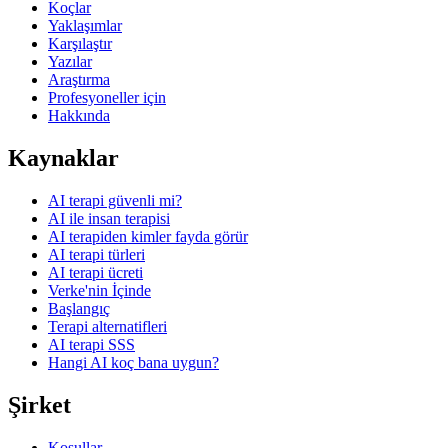
Koçlar
Yaklaşımlar
Karşılaştır
Yazılar
Araştırma
Profesyoneller için
Hakkında
Kaynaklar
AI terapi güvenli mi?
AI ile insan terapisi
AI terapiden kimler fayda görür
AI terapi türleri
AI terapi ücreti
Verke'nin İçinde
Başlangıç
Terapi alternatifleri
AI terapi SSS
Hangi AI koç bana uygun?
Şirket
Koşullar