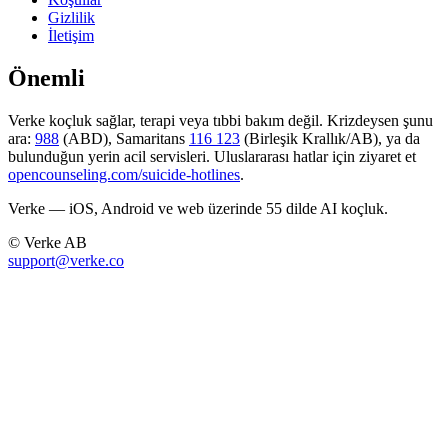
Gizlilik
İletişim
Önemli
Verke koçluk sağlar, terapi veya tıbbi bakım değil. Krizdeysen şunu
ara:
988
(ABD), Samaritans
116 123
(Birleşik Krallık/AB), ya da
bulunduğun yerin acil servisleri. Uluslararası hatlar için ziyaret et
opencounseling.com/suicide-hotlines
.
Verke — iOS, Android ve web üzerinde 55 dilde AI koçluk.
© Verke AB
support@verke.co