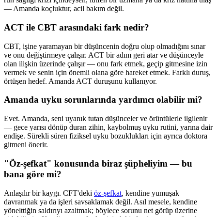
— Amanda koçluktur, acil bakım değil.
ACT ile CBT arasındaki fark nedir?
CBT, işine yaramayan bir düşüncenin doğru olup olmadığını sınar
ve onu değiştirmeye çalışır. ACT bir adım geri atar ve düşünceyle
olan ilişkin üzerinde çalışır — onu fark etmek, geçip gitmesine izin
vermek ve senin için önemli olana göre hareket etmek. Farklı duruş,
örtüşen hedef. Amanda ACT duruşunu kullanıyor.
Amanda uyku sorunlarında yardımcı olabilir mi?
Evet. Amanda, seni uyanık tutan düşünceler ve örüntülerle ilgilenir
— gece yarısı dönüp duran zihin, kaybolmuş uyku rutini, yarına dair
endişe. Sürekli süren fiziksel uyku bozuklukları için ayrıca doktora
gitmeni önerir.
"Öz-şefkat" konusunda biraz şüpheliyim — bu
bana göre mi?
Anlaşılır bir kaygı. CFT'deki
öz-şefkat
, kendine yumuşak
davranmak ya da işleri savsaklamak değil. Asıl mesele, kendine
yönelttiğin saldırıyı azaltmak; böylece sorunu net görüp üzerine