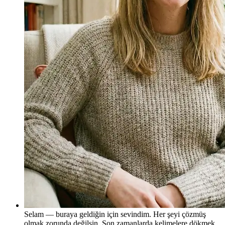
Selam — buraya geldiğin için sevindim. Her şeyi çözmüş
olmak zorunda değilsin. Son zamanlarda kelimelere dökmek