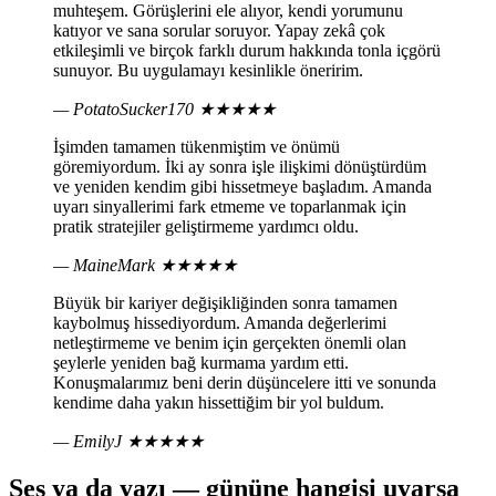
muhteşem. Görüşlerini ele alıyor, kendi yorumunu
katıyor ve sana sorular soruyor. Yapay zekâ çok
etkileşimli ve birçok farklı durum hakkında tonla içgörü
sunuyor. Bu uygulamayı kesinlikle öneririm.
— PotatoSucker170
★★★★★
İşimden tamamen tükenmiştim ve önümü
göremiyordum. İki ay sonra işle ilişkimi dönüştürdüm
ve yeniden kendim gibi hissetmeye başladım. Amanda
uyarı sinyallerimi fark etmeme ve toparlanmak için
pratik stratejiler geliştirmeme yardımcı oldu.
— MaineMark
★★★★★
Büyük bir kariyer değişikliğinden sonra tamamen
kaybolmuş hissediyordum. Amanda değerlerimi
netleştirmeme ve benim için gerçekten önemli olan
şeylerle yeniden bağ kurmama yardım etti.
Konuşmalarımız beni derin düşüncelere itti ve sonunda
kendime daha yakın hissettiğim bir yol buldum.
— EmilyJ
★★★★★
Ses ya da yazı — gününe hangisi uyarsa