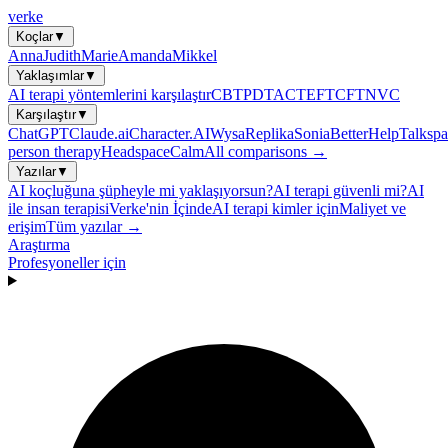
verke
Koçlar
▼
Anna
Judith
Marie
Amanda
Mikkel
Yaklaşımlar
▼
AI terapi yöntemlerini karşılaştır
CBT
PDT
ACT
EFT
CFT
NVC
Karşılaştır
▼
ChatGPT
Claude.ai
Character.AI
Wysa
Replika
Sonia
BetterHelp
Talkspa
person therapy
Headspace
Calm
All comparisons →
Yazılar
▼
AI koçluğuna şüpheyle mi yaklaşıyorsun?
AI terapi güvenli mi?
AI
ile insan terapisi
Verke'nin İçinde
AI terapi kimler için
Maliyet ve
erişim
Tüm yazılar →
Araştırma
Profesyoneller için