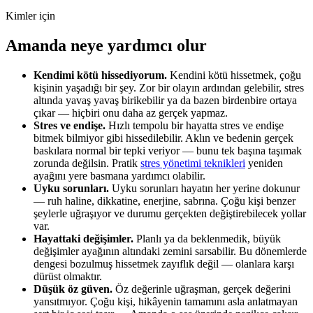
Kimler için
Amanda neye yardımcı olur
Kendimi kötü hissediyorum.
Kendini kötü hissetmek, çoğu
kişinin yaşadığı bir şey. Zor bir olayın ardından gelebilir, stres
altında yavaş yavaş birikebilir ya da bazen birdenbire ortaya
çıkar — hiçbiri onu daha az gerçek yapmaz.
Stres ve endişe.
Hızlı tempolu bir hayatta stres ve endişe
bitmek bilmiyor gibi hissedilebilir. Aklın ve bedenin gerçek
baskılara normal bir tepki veriyor — bunu tek başına taşımak
zorunda değilsin. Pratik
stres yönetimi teknikleri
yeniden
ayağını yere basmana yardımcı olabilir.
Uyku sorunları.
Uyku sorunları hayatın her yerine dokunur
— ruh haline, dikkatine, enerjine, sabrına. Çoğu kişi benzer
şeylerle uğraşıyor ve durumu gerçekten değiştirebilecek yollar
var.
Hayattaki değişimler.
Planlı ya da beklenmedik, büyük
değişimler ayağının altındaki zemini sarsabilir. Bu dönemlerde
dengesi bozulmuş hissetmek zayıflık değil — olanlara karşı
dürüst olmaktır.
Düşük öz güven.
Öz değerinle uğraşman, gerçek değerini
yansıtmıyor. Çoğu kişi, hikâyenin tamamını asla anlatmayan