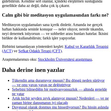
gidebilirsin. Kendine sert olanlar, içindeki eleştirmen sustuğunda
genellikle daha az değil, daha çok iş çıkarır.
Calm gibi bir meditasyon uygulamasından farkı ne?
Meditasyon uygulamaları sana içerik dinletir. Amanda ise gerçek
haftan hakkında seninle konuşur — neler oluyor, nerede tıkandın,
neyi denemek istiyorsun — ve sohbetler arası bunları hatırlar. İkisini
birlikte de kullanabilirsin; farklı işler yapıyorlar.
Birbirini tamamlayan yöntemleri keşfet:
Kabul ve Kararlılık Terapisi
(ACT)
ve
Şefkat Odaklı Terapi (CFT)
.
Araştırmalarımızı oku:
Stockholm Üniversitesi araştırması
.
Daha derine inen yazılar
Tükendin ama duramıyor musun? Bu döngü neden sürüyor
— ve onu yavaş yavaş ne değiştiriyor
Sebebini bilmediğin bir motivasyonsuzluk — altında genelde
ne yatar
Artık hiçbir şeyden zevk alamıyor musun? Nedenleri — ve ne
zaman birine danışmanın iyi olacağı
Duygusal olarak donmuş mu hissediyorsun? Bu hissin aslında