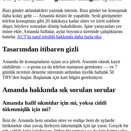
Bazı günler aklındakileri yazmak istersin. Bazı günler ise konuşmak
daha kolay gelir — Amanda ikisini de yapabilir. Sesli görüşmeler
telefon konuşması gibi 20 dakikaya kadar sürer ve özeti sohbete
düşer, böylece sonradan dönüp bakabilirsin. İşine yarayanları yer
imine ekle; Amanda haftalar, aylar boyunca üzerinde çalıştıklarını
hatırlar.
ACT'in nasıl işlediği hakkında daha fazla oku
.
Tasarımdan itibaren gizli
Amanda ile konuşmaların uçtan uca şifreli. Anonim olarak kayıt
olabilirsin — e-posta ya da telefon numarası gerekmez — ve 7
günlük ücretsiz deneme süresinin ardından üyelik haftalık 50
TRY'den başlar. Başlamak için kart bilgisi gerekmiyor.
Amanda hakkında sık sorulan sorular
Amanda hafif sıkıntılar için mi, yoksa ciddi
tükenmişlik için mi?
İkisi de. Amanda hem sıradan stres ve endişe hem de aylardır
birikmekte olan yavaş ilerleyen tükenmişlik için işe yarar. Gerçek bir
ruh sağlığı krizi içindeysen, lütfen bir uzmana ya da kriz hattına ulaş