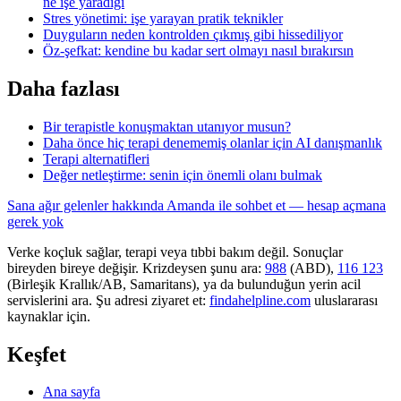
ne işe yaradığı
Stres yönetimi: işe yarayan pratik teknikler
Duyguların neden kontrolden çıkmış gibi hissediliyor
Öz-şefkat: kendine bu kadar sert olmayı nasıl bırakırsın
Daha fazlası
Bir terapistle konuşmaktan utanıyor musun?
Daha önce hiç terapi denememiş olanlar için AI danışmanlık
Terapi alternatifleri
Değer netleştirme: senin için önemli olanı bulmak
Sana ağır gelenler hakkında Amanda ile sohbet et — hesap açmana
gerek yok
Verke koçluk sağlar, terapi veya tıbbi bakım değil. Sonuçlar
bireyden bireye değişir. Krizdeysen şunu ara:
988
(ABD),
116 123
(Birleşik Krallık/AB, Samaritans),
ya da bulunduğun yerin acil
servislerini ara. Şu adresi ziyaret et:
findahelpline.com
uluslararası
kaynaklar için.
Keşfet
Ana sayfa