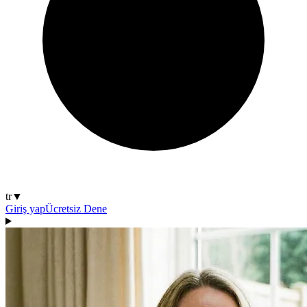
tr
▼
Giriş yap
Ücretsiz Dene