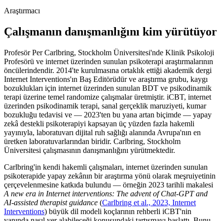
Araştırmacı
Çalışmanın danışmanlığını kim yürütüyor
Profesör Per Carlbring, Stockholm Üniversitesi'nde Klinik Psikoloji
Profesörü ve internet üzerinden sunulan psikoterapi araştırmalarının
öncülerindendir. 2014'te kurulmasına ortaklık ettiği akademik dergi
Internet Interventions'ın Baş Editörüdür ve araştırma grubu, kaygı
bozuklukları için internet üzerinden sunulan BDT ve psikodinamik
terapi üzerine temel randomize çalışmalar üretmiştir. iCBT, internet
üzerinden psikodinamik terapi, sanal gerçeklik maruziyeti, kumar
bozukluğu tedavisi ve — 2023'ten bu yana artan biçimde — yapay
zekâ destekli psikoterapiyi kapsayan üç yüzden fazla hakemli
yayınıyla, laboratuvarı dijital ruh sağlığı alanında Avrupa'nın en
üretken laboratuvarlarından biridir. Carlbring, Stockholm
Üniversitesi çalışmasının danışmanlığını yürütmektedir.
Carlbring'in kendi hakemli çalışmaları, internet üzerinden sunulan
psikoterapide yapay zekânın bir araştırma yönü olarak meşruiyetinin
çerçevelenmesine katkıda bulundu — örneğin 2023 tarihli makalesi
A new era in Internet interventions: The advent of Chat-GPT and
AI-assisted therapist guidance
(
Carlbring et al., 2023, Internet
Interventions
)
büyük dil modeli koçlarının rehberli iCBT'nin
yanında nasıl yer alabileceği konusundaki tartışmayı başlattı. Bunu