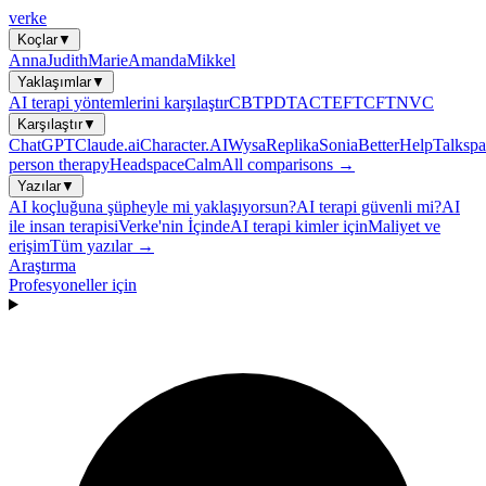
verke
Koçlar
▼
Anna
Judith
Marie
Amanda
Mikkel
Yaklaşımlar
▼
AI terapi yöntemlerini karşılaştır
CBT
PDT
ACT
EFT
CFT
NVC
Karşılaştır
▼
ChatGPT
Claude.ai
Character.AI
Wysa
Replika
Sonia
BetterHelp
Talkspa
person therapy
Headspace
Calm
All comparisons →
Yazılar
▼
AI koçluğuna şüpheyle mi yaklaşıyorsun?
AI terapi güvenli mi?
AI
ile insan terapisi
Verke'nin İçinde
AI terapi kimler için
Maliyet ve
erişim
Tüm yazılar →
Araştırma
Profesyoneller için