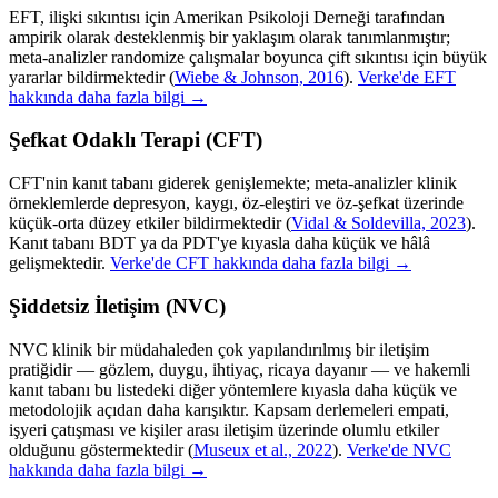
EFT, ilişki sıkıntısı için Amerikan Psikoloji Derneği tarafından
ampirik olarak desteklenmiş bir yaklaşım olarak tanımlanmıştır;
meta-analizler randomize çalışmalar boyunca çift sıkıntısı için büyük
yararlar bildirmektedir
(
Wiebe & Johnson, 2016
).
Verke'de EFT
hakkında daha fazla bilgi →
Şefkat Odaklı Terapi (CFT)
CFT'nin kanıt tabanı giderek genişlemekte; meta-analizler klinik
örneklemlerde depresyon, kaygı, öz-eleştiri ve öz-şefkat üzerinde
küçük-orta düzey etkiler bildirmektedir
(
Vidal & Soldevilla, 2023
).
Kanıt tabanı BDT ya da PDT'ye kıyasla daha küçük ve hâlâ
gelişmektedir.
Verke'de CFT hakkında daha fazla bilgi →
Şiddetsiz İletişim (NVC)
NVC klinik bir müdahaleden çok yapılandırılmış bir iletişim
pratiğidir — gözlem, duygu, ihtiyaç, ricaya dayanır — ve hakemli
kanıt tabanı bu listedeki diğer yöntemlere kıyasla daha küçük ve
metodolojik açıdan daha karışıktır. Kapsam derlemeleri empati,
işyeri çatışması ve kişiler arası iletişim üzerinde olumlu etkiler
olduğunu göstermektedir
(
Museux et al., 2022
).
Verke'de NVC
hakkında daha fazla bilgi →