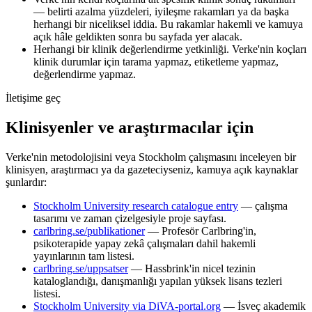
— belirti azalma yüzdeleri, iyileşme rakamları ya da başka
herhangi bir niceliksel iddia. Bu rakamlar hakemli ve kamuya
açık hâle geldikten sonra bu sayfada yer alacak.
Herhangi bir klinik değerlendirme yetkinliği. Verke'nin koçları
klinik durumlar için tarama yapmaz, etiketleme yapmaz,
değerlendirme yapmaz.
İletişime geç
Klinisyenler ve araştırmacılar için
Verke'nin metodolojisini veya Stockholm çalışmasını inceleyen bir
klinisyen, araştırmacı ya da gazeteciyseniz, kamuya açık kaynaklar
şunlardır:
Stockholm University research catalogue entry
— çalışma
tasarımı ve zaman çizelgesiyle proje sayfası.
carlbring.se/publikationer
— Profesör Carlbring'in,
psikoterapide yapay zekâ çalışmaları dahil hakemli
yayınlarının tam listesi.
carlbring.se/uppsatser
— Hassbrink'in nicel tezinin
kataloglandığı, danışmanlığı yapılan yüksek lisans tezleri
listesi.
Stockholm University via DiVA-portal.org
— İsveç akademik