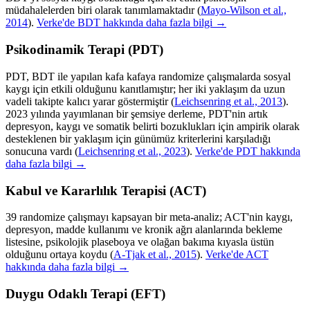
müdahalelerden biri olarak tanımlamaktadır
(
Mayo-Wilson et al.,
2014
).
Verke'de BDT hakkında daha fazla bilgi →
Psikodinamik Terapi (PDT)
PDT, BDT ile yapılan kafa kafaya randomize çalışmalarda sosyal
kaygı için etkili olduğunu kanıtlamıştır; her iki yaklaşım da uzun
vadeli takipte kalıcı yarar göstermiştir
(
Leichsenring et al., 2013
).
2023 yılında yayımlanan bir şemsiye derleme, PDT'nin artık
depresyon, kaygı ve somatik belirti bozuklukları için ampirik olarak
desteklenen bir yaklaşım için günümüz kriterlerini karşıladığı
sonucuna vardı
(
Leichsenring et al., 2023
).
Verke'de PDT hakkında
daha fazla bilgi →
Kabul ve Kararlılık Terapisi (ACT)
39 randomize çalışmayı kapsayan bir meta-analiz; ACT'nin kaygı,
depresyon, madde kullanımı ve kronik ağrı alanlarında bekleme
listesine, psikolojik plaseboya ve olağan bakıma kıyasla üstün
olduğunu ortaya koydu
(
A-Tjak et al., 2015
).
Verke'de ACT
hakkında daha fazla bilgi →
Duygu Odaklı Terapi (EFT)