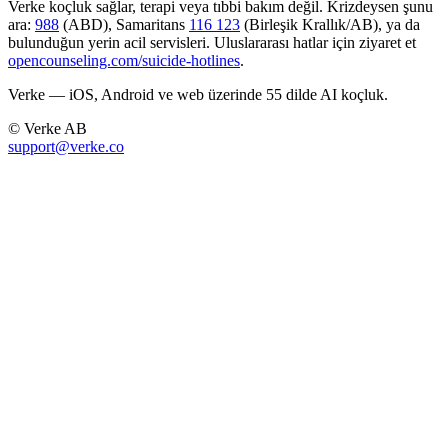
Verke koçluk sağlar, terapi veya tıbbi bakım değil. Krizdeysen şunu
ara:
988
(ABD), Samaritans
116 123
(Birleşik Krallık/AB), ya da
bulunduğun yerin acil servisleri. Uluslararası hatlar için ziyaret et
opencounseling.com/suicide-hotlines
.
Verke — iOS, Android ve web üzerinde 55 dilde AI koçluk.
© Verke AB
support@verke.co