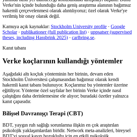
Verke'nin içinde bulunduğu daha geniş araştırma alanının bağımsız
hakemli çerçevelenmesi olarak alıntılıyoruz; özel olarak Verke'ye
verilmiş bir onay olarak değil.
Kamuya açık kaynaklar:
Stockholm University profile
·
Google
Scholar
·
publikationer (full publication list)
·
uppsatser (supervised
theses, including Hassbrink 2025)
·
carlbring.se
.
Kanıt tabanı
Verke koçlarının kullandığı yöntemler
Aşağıdaki altı koçluk yönteminin her birinin, devam eden
Stockholm Üniversitesi çalışmasından bağımsız olarak kendi
hakemli kanıt tabanı bulunuyor. Koçlarımız bu yöntemler üzerine
eğitiliyor. Yönteme özel sayfalar her birinin Verke içinde nasıl
çalıştığını daha derinlemesine ele alıyor; buradaki özetler yalnızca
kanıt çapasıdır.
Bilişsel Davranışçı Terapi (CBT)
BDT, yaygın ruh sağlığı sorunlarına ilişkin en çok araştırılan
psikolojik yaklaşımlardan biridir. Network meta-analizleri, bireysel
BDT'yi sosyal kaygı bozukluğu için en etkili psikolojik