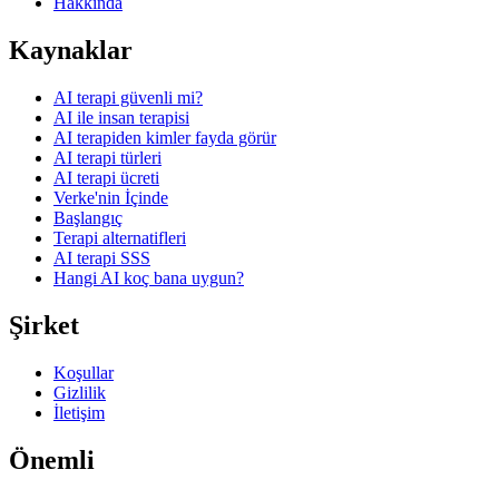
Hakkında
Kaynaklar
AI terapi güvenli mi?
AI ile insan terapisi
AI terapiden kimler fayda görür
AI terapi türleri
AI terapi ücreti
Verke'nin İçinde
Başlangıç
Terapi alternatifleri
AI terapi SSS
Hangi AI koç bana uygun?
Şirket
Koşullar
Gizlilik
İletişim
Önemli