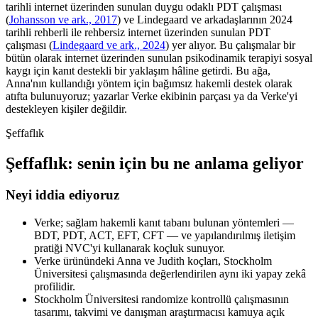
tarihli internet üzerinden sunulan duygu odaklı PDT çalışması
(
Johansson ve ark., 2017
) ve Lindegaard ve arkadaşlarının 2024
tarihli rehberli ile rehbersiz internet üzerinden sunulan PDT
çalışması (
Lindegaard ve ark., 2024
) yer alıyor. Bu çalışmalar bir
bütün olarak internet üzerinden sunulan psikodinamik terapiyi sosyal
kaygı için kanıt destekli bir yaklaşım hâline getirdi. Bu ağa,
Anna'nın kullandığı yöntem için bağımsız hakemli destek olarak
atıfta bulunuyoruz; yazarlar Verke ekibinin parçası ya da Verke'yi
destekleyen kişiler değildir.
Şeffaflık
Şeffaflık: senin için bu ne anlama geliyor
Neyi iddia ediyoruz
Verke; sağlam hakemli kanıt tabanı bulunan yöntemleri —
BDT, PDT, ACT, EFT, CFT — ve yapılandırılmış iletişim
pratiği NVC'yi kullanarak koçluk sunuyor.
Verke ürünündeki Anna ve Judith koçları, Stockholm
Üniversitesi çalışmasında değerlendirilen aynı iki yapay zekâ
profilidir.
Stockholm Üniversitesi randomize kontrollü çalışmasının
tasarımı, takvimi ve danışman araştırmacısı kamuya açık