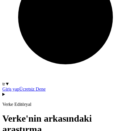
tr
▼
Giriş yap
Ücretsiz Dene
Verke Editöryal
Verke'nin arkasındaki
araştırma