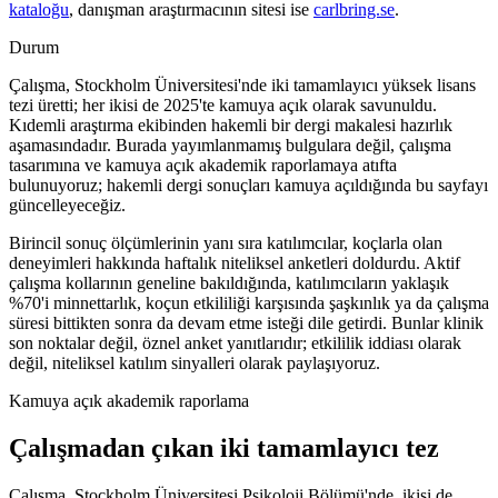
kataloğu
, danışman araştırmacının sitesi ise
carlbring.se
.
Durum
Çalışma, Stockholm Üniversitesi'nde iki tamamlayıcı yüksek lisans
tezi üretti; her ikisi de 2025'te kamuya açık olarak savunuldu.
Kıdemli araştırma ekibinden hakemli bir dergi makalesi hazırlık
aşamasındadır. Burada yayımlanmamış bulgulara değil, çalışma
tasarımına ve kamuya açık akademik raporlamaya atıfta
bulunuyoruz; hakemli dergi sonuçları kamuya açıldığında bu sayfayı
güncelleyeceğiz.
Birincil sonuç ölçümlerinin yanı sıra katılımcılar, koçlarla olan
deneyimleri hakkında haftalık niteliksel anketleri doldurdu. Aktif
çalışma kollarının geneline bakıldığında, katılımcıların yaklaşık
%70'i minnettarlık, koçun etkililiği karşısında şaşkınlık ya da çalışma
süresi bittikten sonra da devam etme isteği dile getirdi. Bunlar klinik
son noktalar değil, öznel anket yanıtlarıdır; etkililik iddiası olarak
değil, niteliksel katılım sinyalleri olarak paylaşıyoruz.
Kamuya açık akademik raporlama
Çalışmadan çıkan iki tamamlayıcı tez
Çalışma, Stockholm Üniversitesi Psikoloji Bölümü'nde, ikisi de