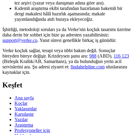
tez arşivi (yazar veya danışman adına göre ara).
Kıdemli araştırma ekibi tarafından hazırlanan hakemli bir
dergi makalesi hâlâ hazırlık aşamasında; makale
yayımlandığında atıfı buraya ekleyeceğiz.
İşbirliği, metodoloji soruları ya da Verke'nin koçluk tasarımı üzerine
daha derin bir sohbet için bize şu adresten yazabilirsiniz:
support@verke.co
. Yanıt süresi genellikle birkaç iş günüdür.
Verke koçluk sağlar, terapi veya tıbbi bakım değil. Sonuçlar
bireyden bireye değişir. Krizdeysen şunu ara:
988
(ABD),
116 123
(Birleşik Krallık/AB, Samaritans),
ya da bulunduğun yerin acil
servislerini ara. Şu adresi ziyaret et:
findahelpline.com
uluslararası
kaynaklar için.
Keşfet
Ana sayfa
Koçlar
Yaklaşımlar
Karşılaştır
Yazılar
Araştırma
Profesyoneller için