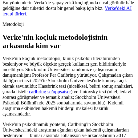
Bu yöntemlerin Verke'de yapay zekâ koçluğunda nasıl görünür hâle
geldiğine dair tüketici dostu bir genel bakış için bkz.
Verke'deki AI
terapi türleri
.
Metodoloji
Verke'nin koçluk metodolojisinin
arkasında kim var
Verke'nin koçluk metodolojisi, klinik psikoloji literatüründen
besleniyor ve büyük ölçekte gerçek kullanıcı geri bildirimleriyle
inceltiliyor. Stockholm Üniversitesi randomize çalışmasının
danışmanlığını Profesör Per Carlbring yürütüyor. Çalışmadan çıkan
iki öğrenci tezi 2025'te Stockholm Üniversitesi'nde kamuya açık
olarak savunuldu: Hassbrink tezi (niceliksel, belirti sonuç analizleri,
şurada listeli:
carlbring.se/uppsatser
) ve Lutovsky tezi (nitel, tedavi
sonrası görüşmeler ve tematik analiz; Stockholm Üniversitesi
Psikoloji Bölümü'nde 2025 sonbaharında savunuldu). Kıdemli
araştırma ekibinden hakemli bir dergi makalesi hazırlık
aşamasındadır.
Verke'nin psikodinamik yöntemi, Carlbring'in Stockholm
Üniversitesi'ndeki araştırma ağından çıkan hakemli çalışmalardan
besleniyor — bunlar arasında Johansson ve arkadaşlarının 2017