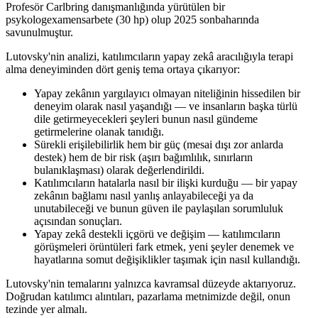
Profesör Carlbring danışmanlığında yürütülen bir
psykologexamensarbete (30 hp) olup 2025 sonbaharında
savunulmuştur.
Lutovsky'nin analizi, katılımcıların yapay zekâ aracılığıyla terapi
alma deneyiminden dört geniş tema ortaya çıkarıyor:
Yapay zekânın yargılayıcı olmayan niteliğinin hissedilen bir
deneyim olarak nasıl yaşandığı — ve insanların başka türlü
dile getirmeyecekleri şeyleri bunun nasıl gündeme
getirmelerine olanak tanıdığı.
Sürekli erişilebilirlik hem bir güç (mesai dışı zor anlarda
destek) hem de bir risk (aşırı bağımlılık, sınırların
bulanıklaşması) olarak değerlendirildi.
Katılımcıların hatalarla nasıl bir ilişki kurduğu — bir yapay
zekânın bağlamı nasıl yanlış anlayabileceği ya da
unutabileceği ve bunun güven ile paylaşılan sorumluluk
açısından sonuçları.
Yapay zekâ destekli içgörü ve değişim — katılımcıların
görüşmeleri örüntüleri fark etmek, yeni şeyler denemek ve
hayatlarına somut değişiklikler taşımak için nasıl kullandığı.
Lutovsky'nin temalarını yalnızca kavramsal düzeyde aktarıyoruz.
Doğrudan katılımcı alıntıları, pazarlama metnimizde değil, onun
tezinde yer almalı.