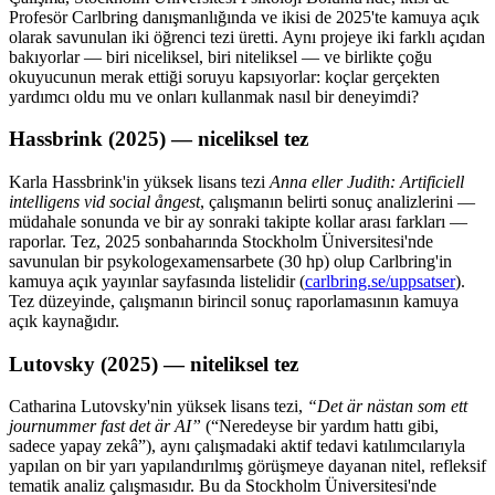
Profesör Carlbring danışmanlığında ve ikisi de 2025'te kamuya açık
olarak savunulan iki öğrenci tezi üretti. Aynı projeye iki farklı açıdan
bakıyorlar — biri niceliksel, biri niteliksel — ve birlikte çoğu
okuyucunun merak ettiği soruyu kapsıyorlar: koçlar gerçekten
yardımcı oldu mu ve onları kullanmak nasıl bir deneyimdi?
Hassbrink (2025) — niceliksel tez
Karla Hassbrink'in yüksek lisans tezi
Anna eller Judith: Artificiell
intelligens vid social ångest
, çalışmanın belirti sonuç analizlerini —
müdahale sonunda ve bir ay sonraki takipte kollar arası farkları —
raporlar. Tez, 2025 sonbaharında Stockholm Üniversitesi'nde
savunulan bir psykologexamensarbete (30 hp) olup Carlbring'in
kamuya açık yayınlar sayfasında listelidir (
carlbring.se/uppsatser
).
Tez düzeyinde, çalışmanın birincil sonuç raporlamasının kamuya
açık kaynağıdır.
Lutovsky (2025) — niteliksel tez
Catharina Lutovsky'nin yüksek lisans tezi,
“Det är nästan som ett
journummer fast det är AI”
(
“Neredeyse bir yardım hattı gibi,
sadece yapay zekâ”
)
, aynı çalışmadaki aktif tedavi katılımcılarıyla
yapılan on bir yarı yapılandırılmış görüşmeye dayanan nitel, refleksif
tematik analiz çalışmasıdır. Bu da Stockholm Üniversitesi'nde