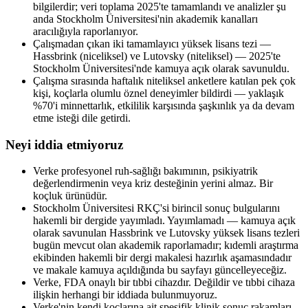
bilgilerdir; veri toplama 2025'te tamamlandı ve analizler şu
anda Stockholm Üniversitesi'nin akademik kanalları
aracılığıyla raporlanıyor.
Çalışmadan çıkan iki tamamlayıcı yüksek lisans tezi —
Hassbrink (niceliksel) ve Lutovsky (niteliksel) — 2025'te
Stockholm Üniversitesi'nde kamuya açık olarak savunuldu.
Çalışma sırasında haftalık niteliksel anketlere katılan pek çok
kişi, koçlarla olumlu öznel deneyimler bildirdi — yaklaşık
%70'i minnettarlık, etkililik karşısında şaşkınlık ya da devam
etme isteği dile getirdi.
Neyi iddia etmiyoruz
Verke profesyonel ruh-sağlığı bakımının, psikiyatrik
değerlendirmenin veya kriz desteğinin yerini almaz. Bir
koçluk ürünüdür.
Stockholm Üniversitesi RKÇ'si birincil sonuç bulgularını
hakemli bir dergide yayımladı. Yayımlamadı — kamuya açık
olarak savunulan Hassbrink ve Lutovsky yüksek lisans tezleri
bugün mevcut olan akademik raporlamadır; kıdemli araştırma
ekibinden hakemli bir dergi makalesi hazırlık aşamasındadır
ve makale kamuya açıldığında bu sayfayı güncelleyeceğiz.
Verke, FDA onaylı bir tıbbi cihazdır. Değildir ve tıbbi cihaza
ilişkin herhangi bir iddiada bulunmuyoruz.
Verke'nin kendi koçlarına ait spesifik klinik sonuç rakamları