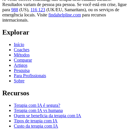
Resultados variam de pessoa pra pessoa. Se você está em crise, ligue
para
988
(US),
116 123
(UK/EU, Samaritans),
ou os serviços de
emergência locais. Visite
findahelpline.com
para recursos
internacionais.
Explorar
Início
Coaches
Métodos
Comparar
Artigos
Pesquisa
Para Profissionais
Sobre
Recursos
Terapia com IA é segura?
Terapia com IA vs humana
Quem se beneficia da terapia com IA
Tipos de terapia com IA
Custo da terapia com IA