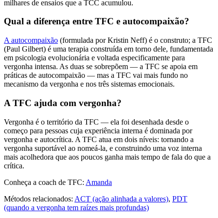
milhares de ensaios que a TCC acumulou.
Qual a diferença entre TFC e autocompaixão?
A autocompaixão
(formulada por Kristin Neff) é o construto; a TFC
(Paul Gilbert) é uma terapia construída em torno dele, fundamentada
em psicologia evolucionária e voltada especificamente para
vergonha intensa. As duas se sobrepõem — a TFC se apoia em
práticas de autocompaixão — mas a TFC vai mais fundo no
mecanismo da vergonha e nos três sistemas emocionais.
A TFC ajuda com vergonha?
Vergonha é o território da TFC — ela foi desenhada desde o
começo para pessoas cuja experiência interna é dominada por
vergonha e autocrítica. A TFC atua em dois níveis: tornando a
vergonha suportável ao nomeá-la, e construindo uma voz interna
mais acolhedora que aos poucos ganha mais tempo de fala do que a
crítica.
Conheça a coach de TFC:
Amanda
Métodos relacionados:
ACT (ação alinhada a valores)
,
PDT
(quando a vergonha tem raízes mais profundas)