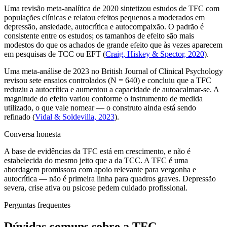
Uma revisão meta-analítica de 2020 sintetizou estudos de TFC com
populações clínicas e relatou efeitos pequenos a moderados em
depressão, ansiedade, autocrítica e autocompaixão. O padrão é
consistente entre os estudos; os tamanhos de efeito são mais
modestos do que os achados de grande efeito que às vezes aparecem
em pesquisas de TCC ou EFT
(
Craig, Hiskey & Spector, 2020
).
Uma meta-análise de 2023 no British Journal of Clinical Psychology
revisou sete ensaios controlados (N = 640) e concluiu que a TFC
reduziu a autocrítica e aumentou a capacidade de autoacalmar-se. A
magnitude do efeito variou conforme o instrumento de medida
utilizado, o que vale nomear — o construto ainda está sendo
refinado
(
Vidal & Soldevilla, 2023
).
Conversa honesta
A base de evidências da TFC está em crescimento, e não é
estabelecida do mesmo jeito que a da TCC. A TFC é uma
abordagem promissora com apoio relevante para vergonha e
autocrítica — não é primeira linha para quadros graves. Depressão
severa, crise ativa ou psicose pedem cuidado profissional.
Perguntas frequentes
Dúvidas comuns sobre a TFC