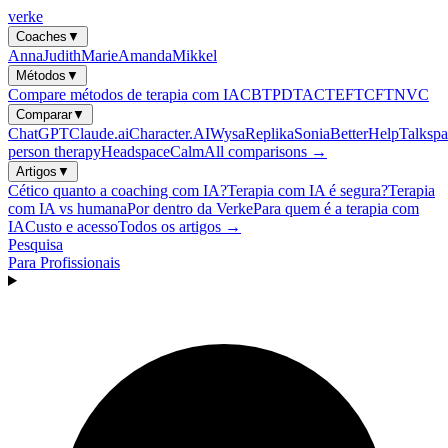
verke
Coaches
▼
Anna
Judith
Marie
Amanda
Mikkel
Métodos
▼
Compare métodos de terapia com IA
CBT
PDT
ACT
EFT
CFT
NVC
Comparar
▼
ChatGPT
Claude.ai
Character.AI
Wysa
Replika
Sonia
BetterHelp
Talkspa
person therapy
Headspace
Calm
All comparisons →
Artigos
▼
Cético quanto a coaching com IA?
Terapia com IA é segura?
Terapia
com IA vs humana
Por dentro da Verke
Para quem é a terapia com
IA
Custo e acesso
Todos os artigos →
Pesquisa
Para Profissionais