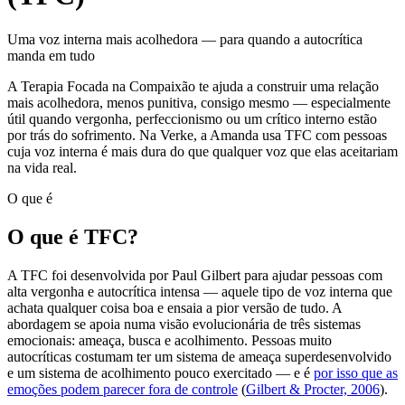
Uma voz interna mais acolhedora — para quando a autocrítica
manda em tudo
A Terapia Focada na Compaixão te ajuda a construir uma relação
mais acolhedora, menos punitiva, consigo mesmo — especialmente
útil quando vergonha, perfeccionismo ou um crítico interno estão
por trás do sofrimento. Na Verke, a Amanda usa TFC com pessoas
cuja voz interna é mais dura do que qualquer voz que elas aceitariam
na vida real.
O que é
O que é TFC?
A TFC foi desenvolvida por Paul Gilbert para ajudar pessoas com
alta vergonha e autocrítica intensa — aquele tipo de voz interna que
achata qualquer coisa boa e ensaia a pior versão de tudo. A
abordagem se apoia numa visão evolucionária de três sistemas
emocionais: ameaça, busca e acolhimento. Pessoas muito
autocríticas costumam ter um sistema de ameaça superdesenvolvido
e um sistema de acolhimento pouco exercitado — e é
por isso que as
emoções podem parecer fora de controle
(
Gilbert & Procter, 2006
).