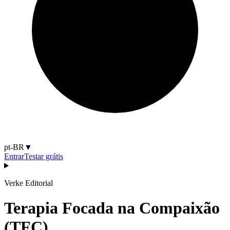
pt-BR
▼
Entrar
Testar grátis
Verke Editorial
Terapia Focada na Compaixão
(TFC)