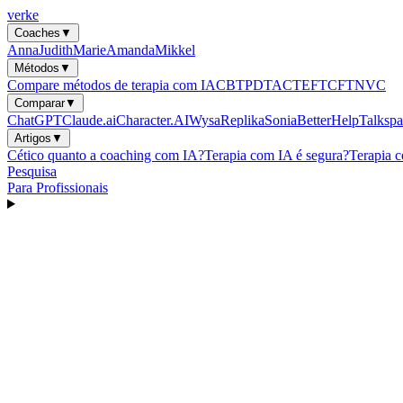
verke
Coaches
▼
Anna
Judith
Marie
Amanda
Mikkel
Métodos
▼
Compare métodos de terapia com IA
CBT
PDT
ACT
EFT
CFT
NVC
Comparar
▼
ChatGPT
Claude.ai
Character.AI
Wysa
Replika
Sonia
BetterHelp
Talkspa
Artigos
▼
Cético quanto a coaching com IA?
Terapia com IA é segura?
Terapia 
Pesquisa
Para Profissionais