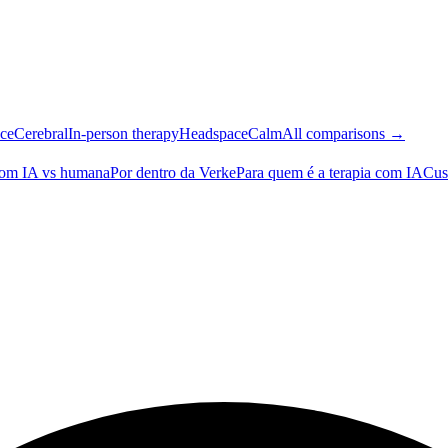
ce
Cerebral
In-person therapy
Headspace
Calm
All comparisons →
com IA vs humana
Por dentro da Verke
Para quem é a terapia com IA
Cus