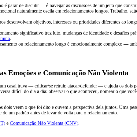
ão é parar de discutir — é navegar as discussões de um jeito que const
mocional naturalmente oscila em relacionamentos longos. Trabalho, saú
ros desenvolvam objetivos, interesses ou prioridades diferentes ao lon
namento significativo traz luto, mudanças de identidade e desafios práti
rmino
.
asamento ou relacionamento longo é emocionalmente complexo — ambiv
nas Emoções e Comunicação Não Violenta
casal trava — criticar/se retrair, atacar/defender — e ajuda os dois p
rsa difícil do dia a dia: observar o que aconteceu, nomear o que você 
s dois veem o que foi dito e ouvem a perspectiva dela juntos. Uma pe
e de um padrão antes de levar de volta para o relacionamento.
FT)
e
Comunicação Não Violenta (CNV)
.