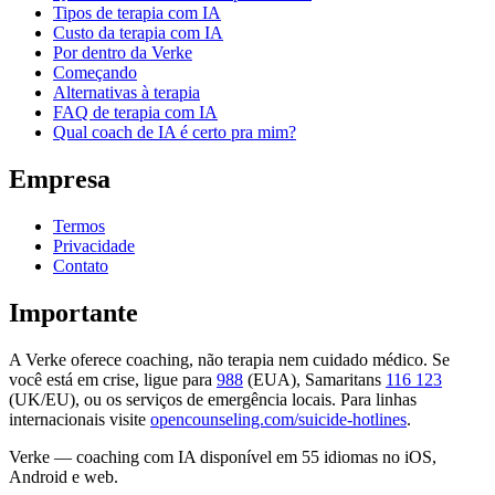
Tipos de terapia com IA
Custo da terapia com IA
Por dentro da Verke
Começando
Alternativas à terapia
FAQ de terapia com IA
Qual coach de IA é certo pra mim?
Empresa
Termos
Privacidade
Contato
Importante
A Verke oferece coaching, não terapia nem cuidado médico. Se
você está em crise, ligue para
988
(EUA), Samaritans
116 123
(UK/EU), ou os serviços de emergência locais. Para linhas
internacionais visite
opencounseling.com/suicide-hotlines
.
Verke — coaching com IA disponível em 55 idiomas no iOS,
Android e web.