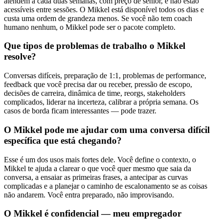
atendem a cada duas semanas, com preço de sênior, e não estão
acessíveis entre sessões. O Mikkel está disponível todos os dias e
custa uma ordem de grandeza menos. Se você não tem coach
humano nenhum, o Mikkel pode ser o pacote completo.
Que tipos de problemas de trabalho o Mikkel
resolve?
Conversas difíceis, preparação de 1:1, problemas de performance,
feedback que você precisa dar ou receber, pressão de escopo,
decisões de carreira, dinâmica de time, reorgs, stakeholders
complicados, liderar na incerteza, calibrar a própria semana. Os
casos de borda ficam interessantes — pode trazer.
O Mikkel pode me ajudar com uma conversa difícil
específica que está chegando?
Esse é um dos usos mais fortes dele. Você define o contexto, o
Mikkel te ajuda a clarear o que você quer mesmo que saia da
conversa, a ensaiar as primeiras frases, a antecipar as curvas
complicadas e a planejar o caminho de escalonamento se as coisas
não andarem. Você entra preparado, não improvisando.
O Mikkel é confidencial — meu empregador