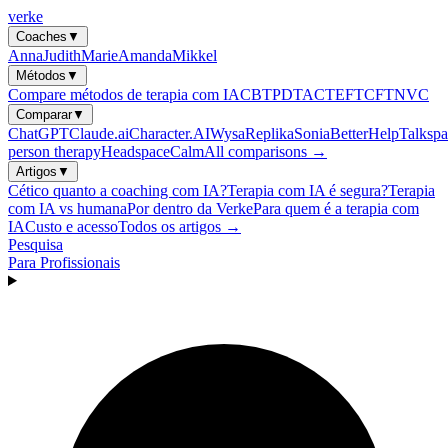
verke
Coaches
▼
Anna
Judith
Marie
Amanda
Mikkel
Métodos
▼
Compare métodos de terapia com IA
CBT
PDT
ACT
EFT
CFT
NVC
Comparar
▼
ChatGPT
Claude.ai
Character.AI
Wysa
Replika
Sonia
BetterHelp
Talkspa
person therapy
Headspace
Calm
All comparisons →
Artigos
▼
Cético quanto a coaching com IA?
Terapia com IA é segura?
Terapia
com IA vs humana
Por dentro da Verke
Para quem é a terapia com
IA
Custo e acesso
Todos os artigos →
Pesquisa
Para Profissionais