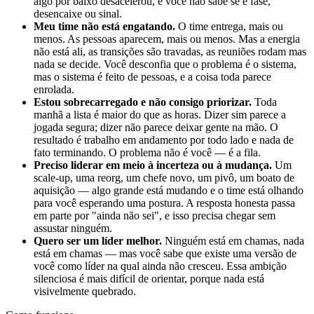
algo por baixo desacelerou, e você não sabe se é fase,
desencaixe ou sinal.
Meu time não está engatando.
O time entrega, mais ou
menos. As pessoas aparecem, mais ou menos. Mas a energia
não está ali, as transições são travadas, as reuniões rodam mas
nada se decide. Você desconfia que o problema é o sistema,
mas o sistema é feito de pessoas, e a coisa toda parece
enrolada.
Estou sobrecarregado e não consigo priorizar.
Toda
manhã a lista é maior do que as horas. Dizer sim parece a
jogada segura; dizer não parece deixar gente na mão. O
resultado é trabalho em andamento por todo lado e nada de
fato terminando. O problema não é você — é a fila.
Preciso liderar em meio à incerteza ou à mudança.
Um
scale-up, uma reorg, um chefe novo, um pivô, um boato de
aquisição — algo grande está mudando e o time está olhando
para você esperando uma postura. A resposta honesta passa
em parte por "ainda não sei", e isso precisa chegar sem
assustar ninguém.
Quero ser um líder melhor.
Ninguém está em chamas, nada
está em chamas — mas você sabe que existe uma versão de
você como líder na qual ainda não cresceu. Essa ambição
silenciosa é mais difícil de orientar, porque nada está
visivelmente quebrado.