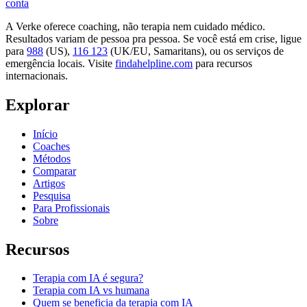
conta
A Verke oferece coaching, não terapia nem cuidado médico.
Resultados variam de pessoa pra pessoa. Se você está em crise, ligue
para
988
(US),
116 123
(UK/EU, Samaritans),
ou os serviços de
emergência locais. Visite
findahelpline.com
para recursos
internacionais.
Explorar
Início
Coaches
Métodos
Comparar
Artigos
Pesquisa
Para Profissionais
Sobre
Recursos
Terapia com IA é segura?
Terapia com IA vs humana
Quem se beneficia da terapia com IA