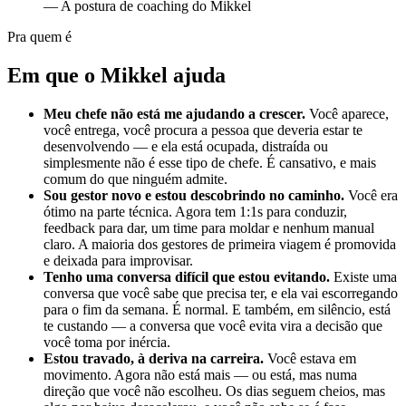
—
A postura de coaching do Mikkel
Pra quem é
Em que o Mikkel ajuda
Meu chefe não está me ajudando a crescer.
Você aparece,
você entrega, você procura a pessoa que deveria estar te
desenvolvendo — e ela está ocupada, distraída ou
simplesmente não é esse tipo de chefe. É cansativo, e mais
comum do que ninguém admite.
Sou gestor novo e estou descobrindo no caminho.
Você era
ótimo na parte técnica. Agora tem 1:1s para conduzir,
feedback para dar, um time para moldar e nenhum manual
claro. A maioria dos gestores de primeira viagem é promovida
e deixada para improvisar.
Tenho uma conversa difícil que estou evitando.
Existe uma
conversa que você sabe que precisa ter, e ela vai escorregando
para o fim da semana. É normal. E também, em silêncio, está
te custando — a conversa que você evita vira a decisão que
você toma por inércia.
Estou travado, à deriva na carreira.
Você estava em
movimento. Agora não está mais — ou está, mas numa
direção que você não escolheu. Os dias seguem cheios, mas