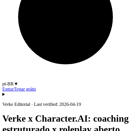
pt-BR
▼
Entrar
Testar grátis
Verke Editorial
·
Last verified: 2026-04-19
Verke x Character.AI: coaching
estruturado x roleplay aberto