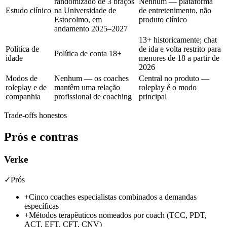
randomizado de 3 braços
Nenhum — plataforma
Estudo clínico
na Universidade de
de entretenimento, não
Estocolmo, em
produto clínico
andamento 2025–2027
13+ historicamente; chat
Política de
de ida e volta restrito para
Política de conta 18+
idade
menores de 18 a partir de
2026
Modos de
Nenhum — os coaches
Central no produto —
roleplay e de
mantêm uma relação
roleplay é o modo
companhia
profissional de coaching
principal
Trade-offs honestos
Prós e contras
Verke
✓
Prós
+
Cinco coaches especialistas combinados a demandas
específicas
+
Métodos terapêuticos nomeados por coach (TCC, PDT,
ACT, EFT, CFT, CNV)