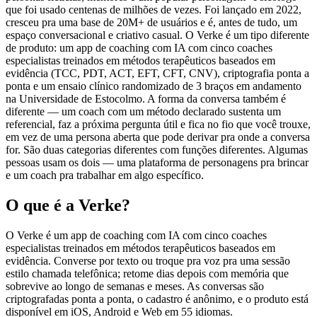
que foi usado centenas de milhões de vezes. Foi lançado em 2022,
cresceu pra uma base de 20M+ de usuários e é, antes de tudo, um
espaço conversacional e criativo casual. O Verke é um tipo diferente
de produto: um app de coaching com IA com cinco coaches
especialistas treinados em métodos terapêuticos baseados em
evidência (TCC, PDT, ACT, EFT, CFT, CNV), criptografia ponta a
ponta e um ensaio clínico randomizado de 3 braços em andamento
na Universidade de Estocolmo. A forma da conversa também é
diferente — um coach com um método declarado sustenta um
referencial, faz a próxima pergunta útil e fica no fio que você trouxe,
em vez de uma persona aberta que pode derivar pra onde a conversa
for. São duas categorias diferentes com funções diferentes. Algumas
pessoas usam os dois — uma plataforma de personagens pra brincar
e um coach pra trabalhar em algo específico.
O que é a Verke?
O Verke é um app de coaching com IA com cinco coaches
especialistas treinados em métodos terapêuticos baseados em
evidência. Converse por texto ou troque pra voz pra uma sessão
estilo chamada telefônica; retome dias depois com memória que
sobrevive ao longo de semanas e meses. As conversas são
criptografadas ponta a ponta, o cadastro é anônimo, e o produto está
disponível em iOS, Android e Web em 55 idiomas.