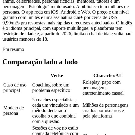
anime, celebridades, personas fictícias, mentores, tutores e um
personagem "Psicólogo" muito usado. A biblioteca tem milhões de
personas. O app roda em iOS, Android e Web. O preço é um nível
gratuito com limites e uma assinatura c.ai+ por cerca de US$
9,99/mês pra respostas mais rápidas e recursos antecipados. O inglês
é o idioma principal, com suporte multilíngue; a plataforma tem
restrição de idade e, a partir de 2026, limita o chat de ida e volta para
usuários menores de 18.
Em resumo
Comparação lado a lado
Verke
Character.AI
Roleplay, papo com
Caso de uso
Coaching sobre um
personagem,
principal
problema específico
entretenimento casual
5 coaches especialistas,
cada um vinculado a um
Milhões de personagens
Modelo de
método declarado —
criados por usuários e
persona
escolha o que combina
pela plataforma
com a questão
Sessões de voz no estilo
chamada telefônica com