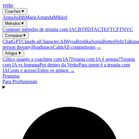
verke
Coaches
▼
Anna
Judith
Marie
Amanda
Mikkel
Métodos
▼
Compare métodos de terapia com IA
CBT
PDT
ACT
EFT
CFT
NVC
Comparar
▼
ChatGPT
Claude.ai
Character.AI
Wysa
Replika
Sonia
BetterHelp
Talkspa
person therapy
Headspace
Calm
All comparisons →
Artigos
▼
Cético quanto a coaching com IA?
Terapia com IA é segura?
Terapia
com IA vs humana
Por dentro da Verke
Para quem é a terapia com
IA
Custo e acesso
Todos os artigos →
Pesquisa
Para Profissionais