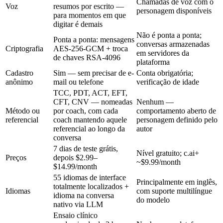
Chamadas de voz com o
Voz
resumos por escrito —
personagem disponíveis
para momentos em que
digitar é demais
Não é ponta a ponta;
Ponta a ponta: mensagens
conversas armazenadas
Criptografia
AES-256-GCM + troca
em servidores da
de chaves RSA-4096
plataforma
Cadastro
Sim — sem precisar de e-
Conta obrigatória;
anônimo
mail ou telefone
verificação de idade
TCC, PDT, ACT, EFT,
CFT, CNV — nomeadas
Nenhum —
Método ou
por coach, com cada
comportamento aberto de
referencial
coach mantendo aquele
personagem definido pelo
referencial ao longo da
autor
conversa
7 dias de teste grátis,
Nível gratuito; c.ai+
Preços
depois
$2.99–
~$9.99/month
$14.99/month
55 idiomas de interface
Principalmente em inglês,
totalmente localizados +
Idiomas
com suporte multilíngue
idioma na conversa
do modelo
nativo via LLM
Ensaio clínico