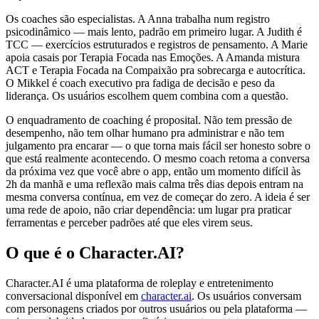
Os coaches são especialistas. A Anna trabalha num registro
psicodinâmico — mais lento, padrão em primeiro lugar. A Judith é
TCC — exercícios estruturados e registros de pensamento. A Marie
apoia casais por Terapia Focada nas Emoções. A Amanda mistura
ACT e Terapia Focada na Compaixão pra sobrecarga e autocrítica.
O Mikkel é coach executivo pra fadiga de decisão e peso da
liderança. Os usuários escolhem quem combina com a questão.
O enquadramento de coaching é proposital. Não tem pressão de
desempenho, não tem olhar humano pra administrar e não tem
julgamento pra encarar — o que torna mais fácil ser honesto sobre o
que está realmente acontecendo. O mesmo coach retoma a conversa
da próxima vez que você abre o app, então um momento difícil às
2h da manhã e uma reflexão mais calma três dias depois entram na
mesma conversa contínua, em vez de começar do zero. A ideia é ser
uma rede de apoio, não criar dependência: um lugar pra praticar
ferramentas e perceber padrões até que eles virem seus.
O que é o Character.AI?
Character.AI é uma plataforma de roleplay e entretenimento
conversacional disponível em
character.ai
. Os usuários conversam
com personagens criados por outros usuários ou pela plataforma —