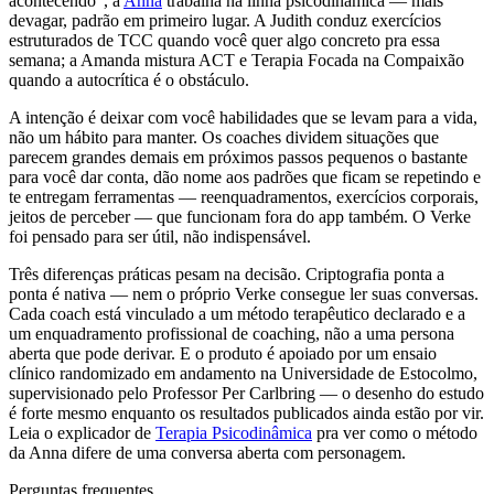
acontecendo", a
Anna
trabalha na linha psicodinâmica — mais
devagar, padrão em primeiro lugar. A Judith conduz exercícios
estruturados de TCC quando você quer algo concreto pra essa
semana; a Amanda mistura ACT e Terapia Focada na Compaixão
quando a autocrítica é o obstáculo.
A intenção é deixar com você habilidades que se levam para a vida,
não um hábito para manter. Os coaches dividem situações que
parecem grandes demais em próximos passos pequenos o bastante
para você dar conta, dão nome aos padrões que ficam se repetindo e
te entregam ferramentas — reenquadramentos, exercícios corporais,
jeitos de perceber — que funcionam fora do app também. O Verke
foi pensado para ser útil, não indispensável.
Três diferenças práticas pesam na decisão. Criptografia ponta a
ponta é nativa — nem o próprio Verke consegue ler suas conversas.
Cada coach está vinculado a um método terapêutico declarado e a
um enquadramento profissional de coaching, não a uma persona
aberta que pode derivar. E o produto é apoiado por um ensaio
clínico randomizado em andamento na Universidade de Estocolmo,
supervisionado pelo Professor Per Carlbring — o desenho do estudo
é forte mesmo enquanto os resultados publicados ainda estão por vir.
Leia o explicador de
Terapia Psicodinâmica
pra ver como o método
da Anna difere de uma conversa aberta com personagem.
Perguntas frequentes