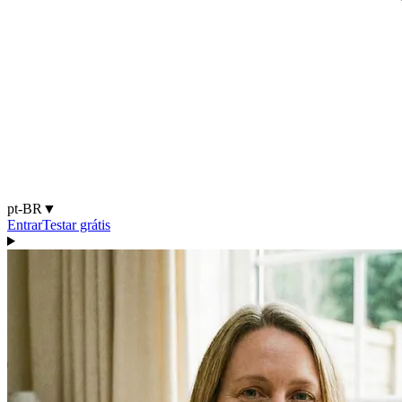
pt-BR
▼
Entrar
Testar grátis