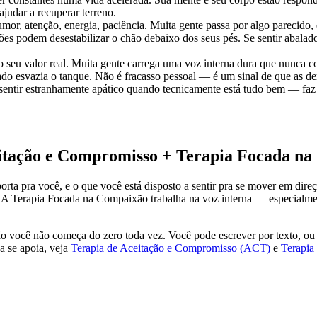
judar a recuperar terreno.
or, atenção, energia, paciência. Muita gente passa por algo parecido, 
ções podem desestabilizar o chão debaixo dos seus pés. Se sentir abal
o seu valor real. Muita gente carrega uma voz interna dura que nunca 
do esvazia o tanque. Não é fracasso pessoal — é um sinal de que as de
entir estranhamente apático quando tecnicamente está tudo bem — faz 
itação e Compromisso + Terapia Focada n
ta pra você, e o que você está disposto a sentir pra se mover em direç
 A Terapia Focada na Compaixão trabalha na voz interna — especialmen
 você não começa do zero toda vez. Você pode escrever por texto, ou 
a se apoia, veja
Terapia de Aceitação e Compromisso (ACT)
e
Terapia