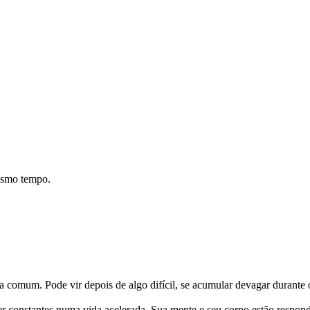
mesmo tempo.
 comum. Pode vir depois de algo difícil, se acumular devagar durante o
r constantes numa vida acelerada. Sua mente e seu corpo estão respond