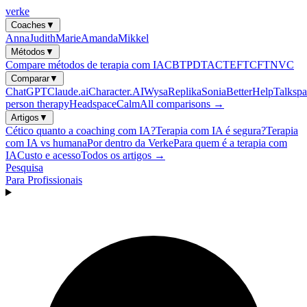
verke
Coaches
▼
Anna
Judith
Marie
Amanda
Mikkel
Métodos
▼
Compare métodos de terapia com IA
CBT
PDT
ACT
EFT
CFT
NVC
Comparar
▼
ChatGPT
Claude.ai
Character.AI
Wysa
Replika
Sonia
BetterHelp
Talkspa
person therapy
Headspace
Calm
All comparisons →
Artigos
▼
Cético quanto a coaching com IA?
Terapia com IA é segura?
Terapia
com IA vs humana
Por dentro da Verke
Para quem é a terapia com
IA
Custo e acesso
Todos os artigos →
Pesquisa
Para Profissionais