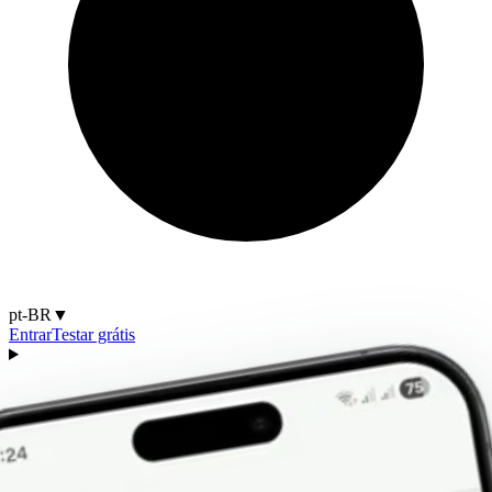
pt-BR
▼
Entrar
Testar grátis