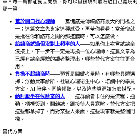
章。每一篇都能獨立閱讀，你可以直接跳到最貼近自己處境的
那一篇：
羞於開口找心理師
——羞愧感是傳統諮商最大的門檻之
一；這篇文章先肯定這種感受，再帶你看看：當羞愧就
是擋在你和諮商之間的那道牆時，可以怎麼做。
給諮商試過但沒對上頻率的人
——如果你上次嘗試諮商
沒接上，下一步不一定是再換一位心理師。這篇文章為
已經有諮商經驗的讀者整理出，哪些替代方案往往更合
用。
負擔不起諮商時
——預算是關鍵考量時，有哪些具體選
擇：浮動費率診所、社區心理衛生中心、培訓中的學員
方案、AI 陪伴、同儕傾聽，以及這些資源該怎麼搭配。
給討厭坐在候診室的人
——這群讀者卡住的是流程：通
勤、櫃檯簽到、翻雜誌、跟接待人員寒暄。替代方案把
這些都拿掉了，而對某些人來說，這些瑣事就是整個門
檻。
替代方案 1