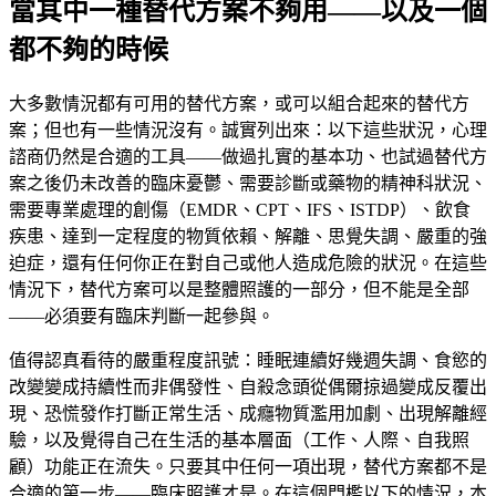
當其中一種替代方案不夠用——以及一個
都不夠的時候
大多數情況都有可用的替代方案，或可以組合起來的替代方
案；但也有一些情況沒有。誠實列出來：以下這些狀況，心理
諮商仍然是合適的工具——做過扎實的基本功、也試過替代方
案之後仍未改善的臨床憂鬱、需要診斷或藥物的精神科狀況、
需要專業處理的創傷（EMDR、CPT、IFS、ISTDP）、飲食
疾患、達到一定程度的物質依賴、解離、思覺失調、嚴重的強
迫症，還有任何你正在對自己或他人造成危險的狀況。在這些
情況下，替代方案可以是整體照護的一部分，但不能是全部
——必須要有臨床判斷一起參與。
值得認真看待的嚴重程度訊號：睡眠連續好幾週失調、食慾的
改變變成持續性而非偶發性、自殺念頭從偶爾掠過變成反覆出
現、恐慌發作打斷正常生活、成癮物質濫用加劇、出現解離經
驗，以及覺得自己在生活的基本層面（工作、人際、自我照
顧）功能正在流失。只要其中任何一項出現，替代方案都不是
合適的第一步——臨床照護才是。在這個門檻以下的情況，本