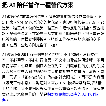
把 AI 陪伴當作一種替代方案
AI 教練值得放進這份清單，但要誠實地說清楚它是什麼、不
是什麼。它不是心理諮商的替代品，也沒打算假裝自己是。它
是另一種工具，做的是另一種工作：陪你反思的對話、練習技
巧、幫你做決定、在凌晨三點求助無門時陪著你、把不需要臨
床診斷的卡住模式慢慢拆開。這份工作在某些地方和諮商重
疊，在另一些地方則完全不一樣。
AI 教練在結構上有一個獨特的地方：不用預約、沒有候診
室、不必通勤、不必排行事曆、不必走自費或健保流程、不用
填初診表，也沒有一個真人坐在對面、用職業性的方式對你展
現溫暖。有些人對傳統諮商最大的抗拒來自結構面（流程、費
用、形式、「正在做諮商」帶來的社會眼光），而不是內容面
（諮商工作本身）；對這群人來說，AI 教練常常能拿掉結構
上的門檻，又不會把反思這件事一起拿掉。想更深入了解這在
實務上是怎麼運作的，請見
給討厭傳統諮商者的 AI 心理陪
伴
。