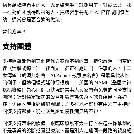
擅長結構與自主的人，光是練習手冊就夠用了。對於需要一來
一往對話才動得起來的人，把練習手冊配上 AI 陪伴或同儕互
助，通常會是更合適的做法。
替代方案 3
支持團體
支持團體能做到其他替代方案做不到的事：把你放進一個空間
裡（實體或線上），裡面是一群正在處理同一件事的人。十二
步傳統（戒酒無名會、Al-Anon、戒毒無名會）是最具代表性
的例子，但這個模式延伸得很廣——美國的 NAMI（全國精神
疾病聯盟）為心理健康狀況的當事人與家屬辦免費的同儕支持
團體；針對特定議題的公益組織會為失落、飲食疾患、強迫
症、焦慮、產後經驗辦團體；許多在地社群也有由志工主持的
同儕支持聚會，從社交焦慮到慢性病無所不包。
同儕支持帶來的價值，跟臨床照護不太一樣。在這裡你拿到的
不是專業的診斷或實證療法，而是別人走過同一段路的親身經