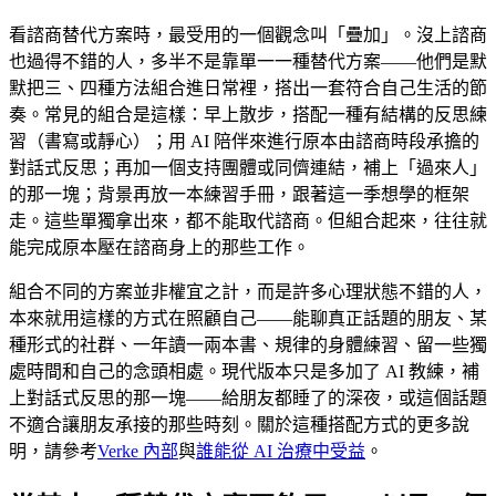
看諮商替代方案時，最受用的一個觀念叫「疊加」。沒上諮商
也過得不錯的人，多半不是靠單一一種替代方案——他們是默
默把三、四種方法組合進日常裡，搭出一套符合自己生活的節
奏。常見的組合是這樣：早上散步，搭配一種有結構的反思練
習（書寫或靜心）；用 AI 陪伴來進行原本由諮商時段承擔的
對話式反思；再加一個支持團體或同儕連結，補上「過來人」
的那一塊；背景再放一本練習手冊，跟著這一季想學的框架
走。這些單獨拿出來，都不能取代諮商。但組合起來，往往就
能完成原本壓在諮商身上的那些工作。
組合不同的方案並非權宜之計，而是許多心理狀態不錯的人，
本來就用這樣的方式在照顧自己——能聊真正話題的朋友、某
種形式的社群、一年讀一兩本書、規律的身體練習、留一些獨
處時間和自己的念頭相處。現代版本只是多加了 AI 教練，補
上對話式反思的那一塊——給朋友都睡了的深夜，或這個話題
不適合讓朋友承接的那些時刻。關於這種搭配方式的更多說
明，請參考
Verke 內部
與
誰能從 AI 治療中受益
。