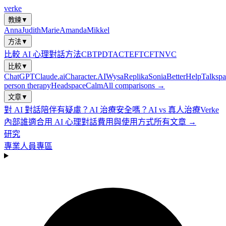
verke
教練
▼
Anna
Judith
Marie
Amanda
Mikkel
方法
▼
比較 AI 心理對話方法
CBT
PDT
ACT
EFT
CFT
NVC
比較
▼
ChatGPT
Claude.ai
Character.AI
Wysa
Replika
Sonia
BetterHelp
Talkspa
person therapy
Headspace
Calm
All comparisons →
文章
▼
對 AI 對話陪伴有疑慮？
AI 治療安全嗎？
AI vs 真人治療
Verke
內部
誰適合用 AI 心理對話
費用與使用方式
所有文章 →
研究
專業人員專區