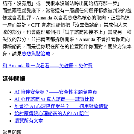
諮商，沒有用」或「我根本沒辦法跨出開始諮商那一步」——
而這兩種感受底下，常常還有一層讓任何選擇都像被判決的羞
愧或自我批評。Amanda 以自我慈悲為核心的取向，正是為這
一層而設計。CFT 會處理那個把「沒去做諮商」當成個人失
敗的部分，也會處理那個把「試了諮商卻接不上」當成另一種
失敗的部分，並把兩者都拆解開來。Amanda 不會推著你走向
傳統諮商，而是從你現在所在的位置陪伴你面對。關於方法本
身，請見
慈悲焦點治療
。
和 Amanda 聊一次看看——免註冊、免付費
延伸閱讀
AI 陪伴安全嗎？——安全性主題彙整頁
AI 心理諮商 vs 真人諮商——誠實比較
誰會從 AI 心理陪伴受益？——適用對象總覽
給討厭傳統心理諮商的人的 AI 陪伴
瀏覽所有文章
常見問題