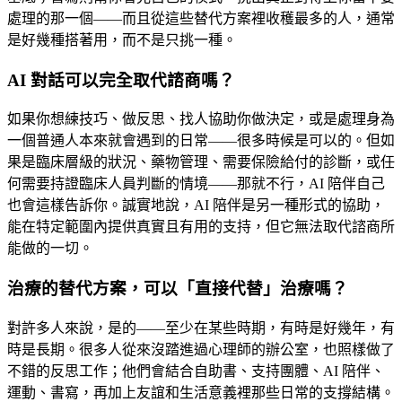
處理的那一個——而且從這些替代方案裡收穫最多的人，通常
是好幾種搭著用，而不是只挑一種。
AI 對話可以完全取代諮商嗎？
如果你想練技巧、做反思、找人協助你做決定，或是處理身為
一個普通人本來就會遇到的日常——很多時候是可以的。但如
果是臨床層級的狀況、藥物管理、需要保險給付的診斷，或任
何需要持證臨床人員判斷的情境——那就不行，AI 陪伴自己
也會這樣告訴你。誠實地說，AI 陪伴是另一種形式的協助，
能在特定範圍內提供真實且有用的支持，但它無法取代諮商所
能做的一切。
治療的替代方案，可以「直接代替」治療嗎？
對許多人來說，是的——至少在某些時期，有時是好幾年，有
時是長期。很多人從來沒踏進過心理師的辦公室，也照樣做了
不錯的反思工作；他們會結合自助書、支持團體、AI 陪伴、
運動、書寫，再加上友誼和生活意義裡那些日常的支撐結構。