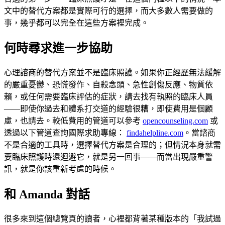
文中的替代方案都是實際可行的選擇，而大多數人需要做的
事，幾乎都可以完全在這些方案裡完成。
何時尋求進一步協助
心理諮商的替代方案並不是臨床照護。如果你正經歷無法緩解
的嚴重憂鬱、恐慌發作、自殺念頭、急性創傷反應、物質依
賴，或任何需要臨床評估的症狀，請去找有執照的臨床人員
——即使你過去和體系打交道的經驗很糟，即使費用是個顧
慮，也請去。較低費用的管道可以參考
opencounseling.com
或
透過以下管道查詢國際求助專線：
findahelpline.com
。當諮商
不是合適的工具時，選擇替代方案是合理的；但情況本身就需
要臨床照護時還迴避它，就是另一回事——而當出現嚴重警
訊，就是你該重新考慮的時候。
和 Amanda 對話
很多來到這個總覽頁的讀者，心裡都背著某種版本的「我試過