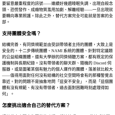
要留意嚴重程度的訊號——連續好幾週睡眠失調、出現自殺念
頭、恐慌發作、成癮物質濫用加劇、解離經驗——一旦出現就
要轉向專業照護。除此之外，替代方案完全可能就是答案的全
部。
支持團體安全嗎？
結構完善、有同儕規範並由受訓帶領者主持的團體，大致上是
安全的。十二步傳統團體、NAMI 系統的團體、針對特定議題
的公益組織團體，還有大學辦的同儕傾聽方案，都有既定的保
護機制與長期紀錄。沒有帶領者的聊天群、隨機的 Discord 伺
服器，或是圍著某個有魅力的個人運作的團體，落差就比較大
——值得用面對任何沒有結構的社交空間時會有的那種警覺去
靠近。對的問題不是抽象地問「這安不安全」，而是「這個團
體有沒有規範、有沒有帶領者，過去面對困難時刻處理得如
何」。
怎麼挑出適合自己的替代方案？