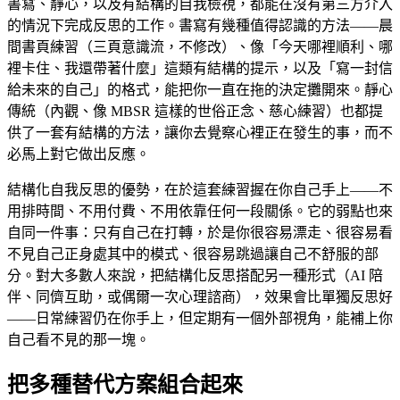
書寫、靜心，以及有結構的自我檢視，都能在沒有第三方介入
的情況下完成反思的工作。書寫有幾種值得認識的方法——晨
間書頁練習（三頁意識流，不修改）、像「今天哪裡順利、哪
裡卡住、我還帶著什麼」這類有結構的提示，以及「寫一封信
給未來的自己」的格式，能把你一直在拖的決定攤開來。靜心
傳統（內觀、像 MBSR 這樣的世俗正念、慈心練習）也都提
供了一套有結構的方法，讓你去覺察心裡正在發生的事，而不
必馬上對它做出反應。
結構化自我反思的優勢，在於這套練習握在你自己手上——不
用排時間、不用付費、不用依靠任何一段關係。它的弱點也來
自同一件事：只有自己在打轉，於是你很容易漂走、很容易看
不見自己正身處其中的模式、很容易跳過讓自己不舒服的部
分。對大多數人來說，把結構化反思搭配另一種形式（AI 陪
伴、同儕互助，或偶爾一次心理諮商），效果會比單獨反思好
——日常練習仍在你手上，但定期有一個外部視角，能補上你
自己看不見的那一塊。
把多種替代方案組合起來