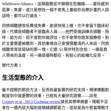
Wildflower Alliance，這類服務並不歸類在危機線——當你感到
孤單、焦慮，或只是想找一個不會馬上塞給你治療計畫的人說
話時，都可以打過去。
同儕傾聽通常低費或免費、能很快接上線，也不會留下臨床紀
錄。代價是傾聽者不是臨床人員——他們受過訓練去傾聽、陪
伴、給方向，但不會對你做評估，也不會帶你跑某個療程。對
於主要需要被聽到、其他事情自己會慢慢釐清的人來說，同儕
傾聽常常就是缺的那一塊。它跟 AI 陪伴特別合拍：一邊是真
人帶來的溫度，另一邊是隨時都在、有耐心的結構化反思。
替代方案 5
生活型態的介入
最不起眼的那些方法，反而有最紮實的研究支持。規律運動對
輕度到中度憂鬱的效果，已經有大量研究證實——詳見
Cooney et al., 2013 Cochrane review
請見其標準摘要。睡眠不足
會在一週內就大幅削弱情緒調節能力，這就是為什麼當睡眠才