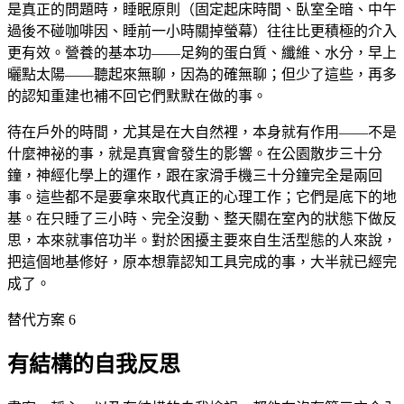
是真正的問題時，睡眠原則（固定起床時間、臥室全暗、中午
過後不碰咖啡因、睡前一小時關掉螢幕）往往比更積極的介入
更有效。營養的基本功——足夠的蛋白質、纖維、水分，早上
曬點太陽——聽起來無聊，因為的確無聊；但少了這些，再多
的認知重建也補不回它們默默在做的事。
待在戶外的時間，尤其是在大自然裡，本身就有作用——不是
什麼神祕的事，就是真實會發生的影響。在公園散步三十分
鐘，神經化學上的運作，跟在家滑手機三十分鐘完全是兩回
事。這些都不是要拿來取代真正的心理工作；它們是底下的地
基。在只睡了三小時、完全沒動、整天關在室內的狀態下做反
思，本來就事倍功半。對於困擾主要來自生活型態的人來說，
把這個地基修好，原本想靠認知工具完成的事，大半就已經完
成了。
替代方案 6
有結構的自我反思