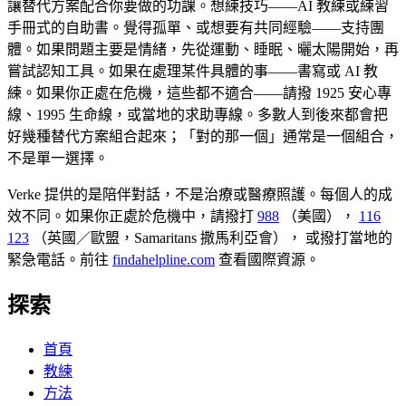
讓替代方案配合你要做的功課。想練技巧——AI 教練或練習
手冊式的自助書。覺得孤單、或想要有共同經驗——支持團
體。如果問題主要是情緒，先從運動、睡眠、曬太陽開始，再
嘗試認知工具。如果在處理某件具體的事——書寫或 AI 教
練。如果你正處在危機，這些都不適合——請撥 1925 安心專
線、1995 生命線，或當地的求助專線。多數人到後來都會把
好幾種替代方案組合起來；「對的那一個」通常是一個組合，
不是單一選擇。
Verke 提供的是陪伴對話，不是治療或醫療照護。每個人的成
效不同。如果你正處於危機中，請撥打
988
（美國），
116
123
（英國／歐盟，Samaritans 撒馬利亞會），
或撥打當地的
緊急電話。前往
findahelpline.com
查看國際資源。
探索
首頁
教練
方法