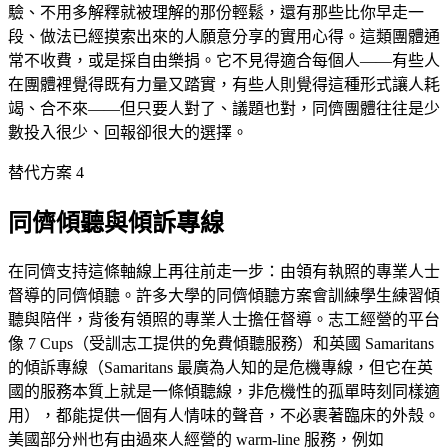
驗、不用多解釋就被理解的那份輕鬆，還有那些比你早走一
段、做法已經摸索出來的人願意分享的實用心得。這類團體通
常不收費，或是採自由樂捐。它不見得適合每個人——有些人
在團體裡覺得既有力量又踏實，有些人則覺得這種形式讓人耗
竭、合不來——但只要人對了、議題也對，同儕團體往往是少
數投入很少、回報卻很大的選擇。
替代方案 4
同儕傾聽與傾訴專線
在同儕支持這條軸線上再往前走一步：由領有執照的專業人士
督導的同儕傾聽。許多大學的同儕傾聽方案會訓練學生練習傾
聽與陪伴，背後有領照的專業人士擔任督導。志工經營的平台
像 7 Cups（受訓志工提供的免費傾聽服務）和英國 Samaritans
的傾訴專線（Samaritans 最廣為人知的是危機專線，但它在英
國的服務本質上就是一條傾聽線，非危機性的孤單時刻同樣適
用），都能提供一個有人情味的聲音，不必裹著臨床的外殼。
美國部分州也有由過來人經營的 warm-line 服務，例如