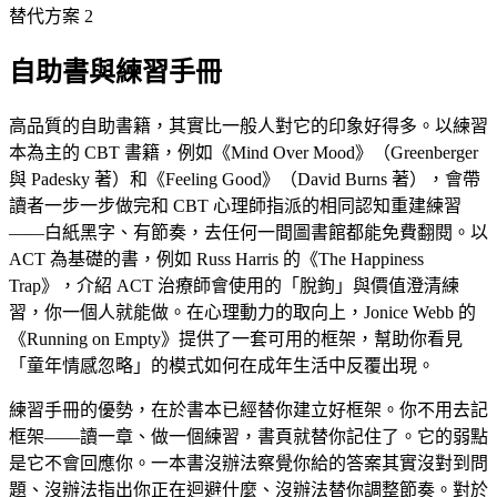
替代方案 2
自助書與練習手冊
高品質的自助書籍，其實比一般人對它的印象好得多。以練習
本為主的 CBT 書籍，例如《Mind Over Mood》（Greenberger
與 Padesky 著）和《Feeling Good》（David Burns 著），會帶
讀者一步一步做完和 CBT 心理師指派的相同認知重建練習
——白紙黑字、有節奏，去任何一間圖書館都能免費翻閱。以
ACT 為基礎的書，例如 Russ Harris 的《The Happiness
Trap》，介紹 ACT 治療師會使用的「脫鉤」與價值澄清練
習，你一個人就能做。在心理動力的取向上，Jonice Webb 的
《Running on Empty》提供了一套可用的框架，幫助你看見
「童年情感忽略」的模式如何在成年生活中反覆出現。
練習手冊的優勢，在於書本已經替你建立好框架。你不用去記
框架——讀一章、做一個練習，書頁就替你記住了。它的弱點
是它不會回應你。一本書沒辦法察覺你給的答案其實沒對到問
題、沒辦法指出你正在迴避什麼、沒辦法替你調整節奏。對於