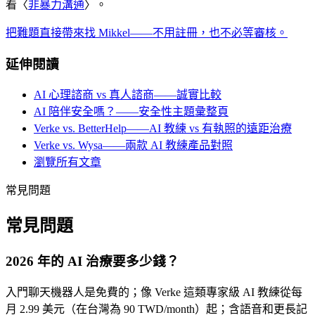
看〈
非暴力溝通
〉。
把難題直接帶來找 Mikkel——不用註冊，也不必等審核。
延伸閱讀
AI 心理諮商 vs 真人諮商——誠實比較
AI 陪伴安全嗎？——安全性主題彙整頁
Verke vs. BetterHelp——AI 教練 vs 有執照的遠距治療
Verke vs. Wysa——兩款 AI 教練產品對照
瀏覽所有文章
常見問題
常見問題
2026 年的 AI 治療要多少錢？
入門聊天機器人是免費的；像 Verke 這類專家級 AI 教練從每
月 2.99 美元（在台灣為 90 TWD/month）起；含語音和更長記