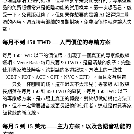
心理健康沾上邊的話題，但本來就不是為此設計的；專業型產
品的免費版通常只是低階功能的試用樣本。第一次想看看、感
受一下，免費版就夠了。但如果你想要的是讓 AI 記得週二聊
過的內容、週五接著繼續的長期對話，免費版很快就會讓人失
望。
每月不到 150 TWD — 入門價位的專精方案
每月 150 TWD 以下的價位帶，出現了一個真正的專家級教練
選項。Verke Basic 每月只要 90 TWD，是最清楚的例子：完整
使用專家教練陣容、跨對話的多週記憶、方法上的一致性
（CBT、PDT、ACT、CFT、NVC、EFT），而且沒有廣告
——只要一杯咖啡的錢。這在過去不太常見；專家級 AI 教練
長期落在每月 150 到 450 TWD 的區間，每月 150 TWD 以下
的專家級方案，是市場上真正的轉變。對於想做結構化方法工
作、但不一定需要語音或更長記憶的使用者，這就是付費專家
級教練的新底線。
每月 5 到 15 美元——主力方案，以及含語音功能的