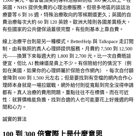
1,000 美元。都會區頂尖的專科治療師則收 300 美元以上。在
英國，NHS 提供免費的心理治療服務，但很多地區的談話治
療要等 6 到 16 週，特殊治療取向的等候期還更久；英國的自
費治療每次大約 60 到 120 英鎊。歐洲大陸則各國差異極大，
有些國家的公共健保涵蓋很完整，有些則基本上靠自費。
線上治療平台則是另一種模式。BetterHelp 與 Talkspace 走訂閱
制，由有執照的真人心理師提供服務，月費約 7,500 到 12,500
元——換算下來每週大約 1,800 到 2,700 元。比一次自費晤談
便宜，但比 AI 教練還是貴上不少。有保險給付的情況下（例
如在美國，如果你的心理師屬於保險合作網內），每次自付額
會降到 600 到 1,500 元左右；但是要找到有空檔的網內合作心
理師本身就是一場拉鋸戰，網外給付則從寬鬆到完全沒得申請
都有。真人治療的費用問題，重點往往不在標價，而在可近
性：就算價格能負擔，找到合適的人也可能要花上好幾週的時
間和心力。
誠實的算法
100 到 300 倍實際上是什麼意思