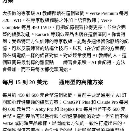
方案
大多數的專家級 AI 教練都落在這個區間。Verke Premium 每月
320 TWD，在專家教練體驗之外加上語音教練；Verke
Complete 每月 490 TWD，再把記憶視窗拉得更長，並包含完
整的旗艦功能。Earkick 等類似產品也落在這個區間。你會得
到：受過特定方法訓練的專家教練、能跨多週保留你脈絡的記
憶、可以反覆練習的結構化技巧，以及（在含語音的方案裡）
像在講電話一樣的語音對談。對於經常使用 AI 教練的人，這
個區間是最划算的甜蜜點——練習會累積、AI 會記得、方法
會疊加，而不是每次都從頭開始。
每月 15 到 20 美元——通用型的高階方案
每月約 450 到 600 元台幣這個區間，目前主要是通用型 AI 訂
閱和心理健康類的旗艦方案：ChatGPT Plus 和 Claude Pro 每月
約 600 元台幣、Abby Pro 和 Replika Pro 每月也差不多 600 元
台幣。這些產品可以進行跟心理健康相關的對話，但它們不像
Verke 或同類產品那樣，是圍繞著方法的一致性打造出來的。
這個區間值不值得，看你想要的是「能聊聊感受的通用型助