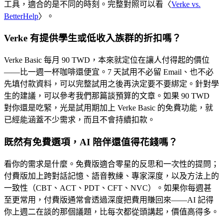
工具，適合的是不同的時刻。完整對照可以看〈
Verke vs.
BetterHelp
〉。
Verke 有提供學生或低收入族群的折扣嗎？
Verke Basic 每月 90 TWD，本來就定位在讓人付得起的價位
——比一週一杯咖啡還便宜。7 天試用不必留 Email、也不必
先填付款資料，可以完整試用之後再決定要不要綁定。針對學
生的建議，可以參考我們那篇談預算的文章。如果 90 TWD
對你還是吃緊，光是試用期加上 Verke Basic 的免費功能，就
已經能涵蓋不少需求，而且不會持續扣款。
既然有免費選項，AI 陪伴還值得花錢嗎？
看你的需求是什麼。免費版適合零星的反思和一次性的提問；
付費版加上跨對話記憶、語音教練、專家深度，以及方法上的
一致性（CBT、ACT、PDT、CFT、NVC）。如果你每週甚
至更常用，付費版通常會透過深度把費用賺回來——AI 記得
你上週二在談的那個議題，比每次都從頭講起，價值高得多。