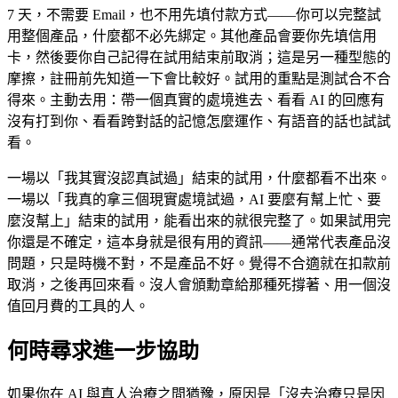
7 天，不需要 Email，也不用先填付款方式——你可以完整試
用整個產品，什麼都不必先綁定。其他產品會要你先填信用
卡，然後要你自己記得在試用結束前取消；這是另一種型態的
摩擦，註冊前先知道一下會比較好。試用的重點是測試合不合
得來。主動去用：帶一個真實的處境進去、看看 AI 的回應有
沒有打到你、看看跨對話的記憶怎麼運作、有語音的話也試試
看。
一場以「我其實沒認真試過」結束的試用，什麼都看不出來。
一場以「我真的拿三個現實處境試過，AI 要麼有幫上忙、要
麼沒幫上」結束的試用，能看出來的就很完整了。如果試用完
你還是不確定，這本身就是很有用的資訊——通常代表產品沒
問題，只是時機不對，不是產品不好。覺得不合適就在扣款前
取消，之後再回來看。沒人會頒勳章給那種死撐著、用一個沒
值回月費的工具的人。
何時尋求進一步協助
如果你在 AI 與真人治療之間猶豫，原因是「沒去治療只是因