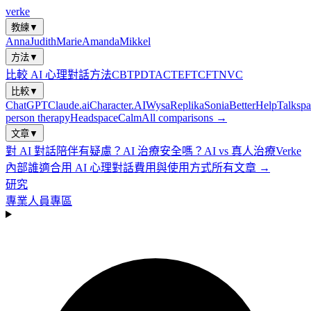
verke
教練
▼
Anna
Judith
Marie
Amanda
Mikkel
方法
▼
比較 AI 心理對話方法
CBT
PDT
ACT
EFT
CFT
NVC
比較
▼
ChatGPT
Claude.ai
Character.AI
Wysa
Replika
Sonia
BetterHelp
Talkspa
person therapy
Headspace
Calm
All comparisons →
文章
▼
對 AI 對話陪伴有疑慮？
AI 治療安全嗎？
AI vs 真人治療
Verke
內部
誰適合用 AI 心理對話
費用與使用方式
所有文章 →
研究
專業人員專區