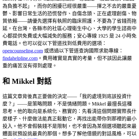
為負擔不起」，而你的困擾已經很嚴重——揮之不去的嚴重憂
鬱、影響日常生活的恐慌發作、自傷念頭、正在處理創傷、物
質依賴——請優先選擇有執照的臨床照護，不要為了省錢而拖
延。在台灣，各縣市的社區心理衛生中心、大學的學生諮商中
心都提供免費或大幅減免的服務；安心專線 1925 是 24 小時免
費電話。也可以從以下管道找到低費用的選項：
opencounseling.com
或透過以下管道查詢國際求助專線：
findahelpline.com
。費用確實是真實的考量，但不該因此讓嚴
重的痛苦沒有得到處理。
和 Mikkel 對話
這篇文章背後真正要做的決定——「我的處境到底該投資什
麼？」——是策略問題，不是情緒問題。Mikkel 最擅長這種
思考。他的取向是系統化、務實的：先看清這個問題實際長什
麼樣子、什麼做法能真正鬆動它，再找出能帶你到那裡的最小
投入。他不會假裝錢不是限制，也不會因為某個選項聽起來最
體面就預設挑最貴的那個。想多了解他借鏡的對話風格，可以