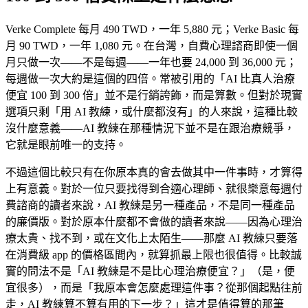
Verke Complete 每月 490 TWD，一年 5,880 元；Verke Basic 每
月 90 TWD，一年 1,080 元。在台灣，自費心理諮商即使一個
月只做一次——不是每週——一年也要 24,000 到 36,000 元；
每週做一次大約是這個的四倍。常被引用的「AI 比真人治療
便宜 100 到 300 倍」並不是行銷誇飾，而是算數。但對於現實
選項只剩「用 AI 教練，或什麼都沒有」的人來說，這種比較
沒什麼意義——AI 教練在那種情況下並不是在跟治療競爭，
它就是眼前唯一的支持。
不過這個比較只有在你原本真的會去做其中一件事時，才算得
上有意義。對於一位只要找得到合適心理師、就很樂意每週付
費諮商的讀者來說，AI 教練是另一種產品，不是同一種產品
的廉價版。對於原本什麼都不會做的讀者來說——因為心理治
療太貴、找不到，或在文化上太陌生——那麼 AI 教練只要落
在消費級 app 的價格區間內，就算抓最上限也很值得。比較誠
實的問法不是「AI 教練是不是比心理治療便宜？」（是，便
宜很多），而是「我原本會怎麼處理這件事？從那個起點往前
走，AI 教練算不算有用的下一步？」這才是值得算的那筆