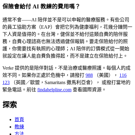
保險會給付 AI 教練的費用嗎？
通常不會——AI 陪伴並不是可以申報的醫療服務。有些公司
的員工協助方案（EAP）會把它列為健康福利，花幾分鐘問一
下人資是值得的。在台灣，健保並不給付這類自費的陪伴服
務，自費心理諮商也無法透過健保報銷。要走保險給付的照
護，你需要找有執照的心理師；AI 陪伴的訂價模式從一開始
就設定在讓人能自費負擔得起，而不是建立在保險給付上。
Verke 提供的是陪伴對話，不是治療或醫療照護。每個人的成
效不同。如果你正處於危機中，請撥打
988
（美國），
116
123
（英國／歐盟，Samaritans 撒馬利亞會），
或撥打當地的
緊急電話。前往
findahelpline.com
查看國際資源。
探索
首頁
教練
方法