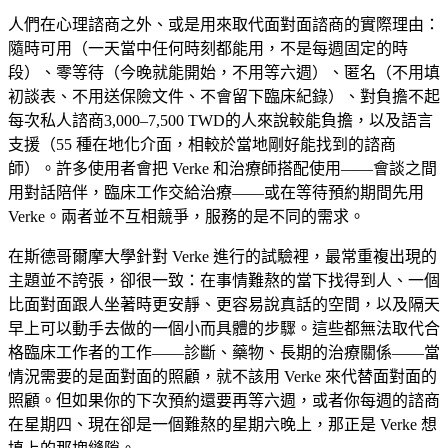
人們在心理諮商之外、或是用來取代面對面諮商的實際理由：
隨時可用（一天當中任何時刻都能用，不是每週固定的時
段）、零等待（今晚就能開始，不用等六週）、匿名（不用填
初談表、不用送保險文件、不會留下臨床紀錄）、對負擔不起
每次私人諮商
3,000–7,500 TWD
的人來說較能負擔，以及語言
支援（55 種在地化介面，相較於當地剛好能找到的諮商
師）。許多使用者會把 Verke 和治療師搭配使用——會談之間
用對話陪伴，臨床工作交給治療——或在等待預約期間先用
Verke。兩者並不互相競爭，服務的是不同的需求。
在斯德哥爾摩大學針對 Verke 進行的試驗裡，最常重複出現的
主題並不誇張，卻很一致：在事情難熬的當下找得到人、一個
比面對面跟人坐著時更安靜、更容易說真話的空間，以及隔天
早上可以動手去做的一個小而具體的步驟。這些都無法取代合
格臨床工作者的工作——診斷、藥物、長期的治療關係——當
情況需要的是面對面的照顧，就不該用 Verke 來代替面對面的
照顧。但如果你的下次預約還要再等六週，或者你每週的諮商
在星期四、現在卻是一個難熬的星期六晚上，那正是 Verke 想