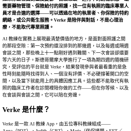
需要藥物管理、保險給付的照護，找一位有執照的臨床專業人
員才是合適的選擇——可以透過在地的執業者、你保險的特約
網絡，或公共衛生服務。Verke 是陪伴與對話，不是心理治
療，不能取代專業照護。
AI 教練在實務上展現最清楚價值的地方，是面對面照護之間
的那段空隙：第一次預約還沒排到的那幾週，以及每週或隔週
會談之間，那些晚上十一點剛好遇到難關、下一次會談卻還要
等六天的日子。斯德哥爾摩大學進行了一項為期四週的隨機研
究，受評估的平台就是 Verke，結果發現參與者最看重的是急
性時刻能隨時找得到人、一個沒有評價、不必硬撐著開口的空
間，以及當下就能用上的具體因應工具。這些都不能取代有執
照的臨床工作者在診間裡陪你做的工作——但在你等候、以及
在會談與會談之間，它可以陪在旁邊。
Verke 是什麼？
Verke 是一款 AI 教練 App，由五位專科教練組成——
Anna（PDT）、Judith（CBT）、Marie（伴侶議題，EFT／