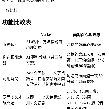
典公部門區域服務則約
4–12 週
。
一眼比較
功能比較表
Verke
面對面心理治療
AI 教練，方法借鏡自
服務類別
合格的臨床心理治療
心理治療
合格的臨床人員（心理
你在跟誰說
AI 專科教練（共五位
師、心理治療師、諮商
話
可選）
師或精神科醫師）
24/7 全天候——文字或
每週或每兩週一次 50
可用時間
語音，在兩次諮商之間
分鐘面對面會談
最難熬的時刻也找得到
2–8 週
（美國自費）、
要等多久才
立即——七天免費試
6–18 週
（英國
能開始
用，免初談
NHS）、
4–12 週
（瑞
典公立系統）