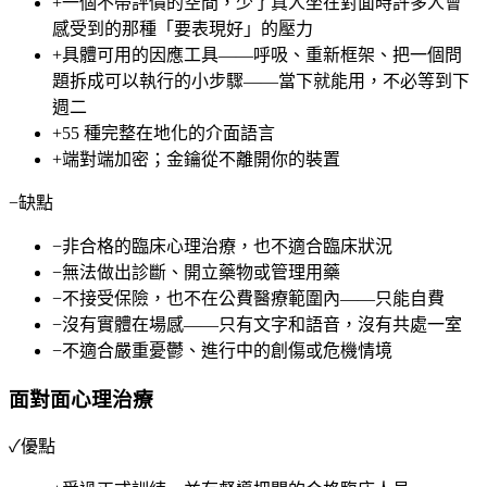
+
一個不帶評價的空間，少了真人坐在對面時許多人會
感受到的那種「要表現好」的壓力
+
具體可用的因應工具——呼吸、重新框架、把一個問
題拆成可以執行的小步驟——當下就能用，不必等到下
週二
+
55 種完整在地化的介面語言
+
端對端加密；金鑰從不離開你的裝置
−
缺點
−
非合格的臨床心理治療，也不適合臨床狀況
−
無法做出診斷、開立藥物或管理用藥
−
不接受保險，也不在公費醫療範圍內——只能自費
−
沒有實體在場感——只有文字和語音，沒有共處一室
−
不適合嚴重憂鬱、進行中的創傷或危機情境
面對面心理治療
✓
優點