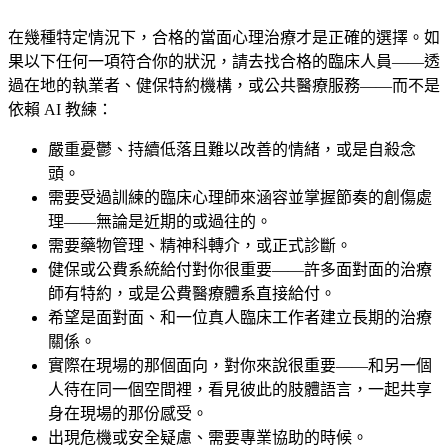
在幾種特定情況下，合格的當面心理治療才是正確的選擇。如
果以下任何一項符合你的狀況，請去找合格的臨床人員——透
過在地的執業者、健保特約機構，或公共醫療服務——而不是
依賴 AI 教練：
嚴重憂鬱、持續低落且難以改善的情緒，或是自殺念
頭。
需要受過訓練的臨床心理師來涵容並掌握節奏的創傷處
理——無論是近期的或過往的。
需要藥物管理、精神科轉介，或正式診斷。
健保或公費系統給付對你很重要——許多面對面的治療
師有特約，或是公費醫療體系直接給付。
希望是面對面、和一位真人臨床工作者建立長期的治療
關係。
實際在現場的那個面向，對你來說很重要——和另一個
人待在同一個空間裡，看見彼此的肢體語言，一起共享
身在現場的那份感受。
出現危機或安全疑慮、需要專業協助的時候。