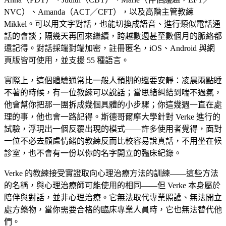
NVC）、Amanda（ACT／CFT），以及高階主管教練
Mikkel。可以用文字對話，也能切換成語音、進行類似電話通
話的會談；隔幾天再回來繼續，跨越數週甚至數個月的脈絡都
還記得。對話採端對端加密，註冊匿名，iOS、Android 與網
頁版皆可使用，並支援 55 種語言。
實際上，這個體驗通常比一般人預期的還要安靜：凌晨兩點睡
不著的時候，有一位教練可以說話；當思緒糾結到喘不過氣，
他會幫你把那一團拆成幾個具體的小步驟；你這幾週一直在處
理的事，他也會一路記得。斯德哥爾摩大學針對 Verke 進行的
試驗，浮現出一個反覆出現的模式——許多使用者覺得，面對
一位不必去顧慮情緒的教練反而比較容易說真話，不用坐在候
診室，也不會有一份以你的名字開立的臨床紀錄。
Verke 的教練接受實證取向心理治療方法的訓練——這些方法
的名稱，與心理治療師可能使用的相同——但 Verke 本身屬於
陪伴與對話，並非心理治療。它無法取代專業照護、無法開立
處方藥物，當你需要合格的臨床專業人員時，它也無法替代他
們。