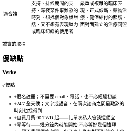
支持、排候期間的支
嚴重或複雜的臨床表
持、深夜某件事難熬的
現、正式診斷、藥物治
適合誰
時刻、想找個對象說說
療、健保給付的照護、
話、又不想有表現壓力
面對面建立的治療同盟
或臨床紀錄的使用者
誠實的取捨
優缺點
Verke
✓
優點
+
匿名註冊；不需要 email、電話，也不必經過初談
+
24/7 全天候；文字或語音，在兩次諮商之間最難熬的
時刻也找得到
+
自費月費
90 TWD 起
——比單次私人會談還便宜
+
零等待——幾分鐘內就能開始,不必等好幾個禮拜