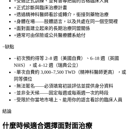
+
受過正式訓練、並有督導把關的合格臨床人員
+
正式診斷與臨床治療計畫
+
透過精神科醫師看診或轉介，銜接到藥物治療
+
身體在場——肢體語言，以及共處在同一個空間裡
+
面對面建立起來的長期治療同盟關係
+
通常可由保險或公共醫療體系給付
−
缺點
−
初次預約得等
2–8 週
（美國自費）、
6–18 週
（英國
NHS），或
4–12 週
（瑞典公立）
−
單次自費約
3,000–7,500 TWD
（精神科醫師更高），或
同等價位
−
無法匿名——必須填寫初談評估並提供身分資料
−
並非全天候——固定每週或每兩週一次的時段
−
受限於你當地市場上、能用你的語言看診的臨床人員
結論
什麼時候適合選擇面對面治療