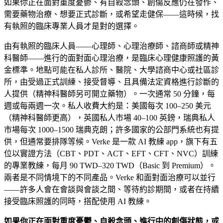
如果你正在面對重度憂鬱、有自殺念頭、創傷反應仍在發作、
需要藥物治療、想要正式診斷，或希望走健保——這時候，找
有執照的臨床專業人員才是對的選擇。
由有執照的臨床人員——心理師、心理治療師、諮商師或精神
科醫師——進行的面對面心理治療，是臨床心理健康照護的黃
金標準。地點可能在私人診所、醫院、大學諮商中心或社區診
所，由受過正式訓練、接受督導、且具備法定資格進行診斷的
人提供（精神科醫師另可開立藥物）。一次通常 50 分鐘，每
週或每兩週一次。私人收費大約是：美國每次
100–250 美元
（精神科醫師更高），英國私人市場
40–100 英鎊
，瑞典私人
市場每次
1000–1500 瑞典克朗
；許多國家的公部門系統也有提
供，但通常要排隊等候。Verke 是一款 AI 教練 app，旗下有五
位以實證方法（CBT、PDT、ACT、EFT、CFT、NVC）訓練
的專業教練，每月
90 TWD–320 TWD
（Basic 到 Premium）。
兩者是不同情境下的不同產品。Verke 和面對面治療可以並行
——許多人會在會談與會談之間、等待約診期間，或者在持續
接受臨床照護的同時，搭配使用 AI 教練。
如果你正在面對重度憂鬱、自殺念頭、進行中的創傷狀態，或