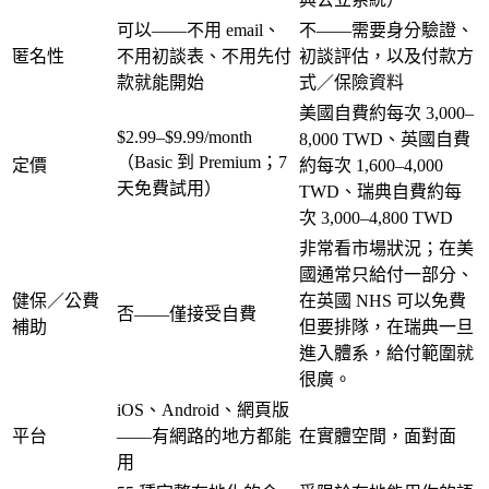
可以——不用 email、
不——需要身分驗證、
匿名性
不用初談表、不用先付
初談評估，以及付款方
款就能開始
式／保險資料
美國自費約每次 3,000–
$2.99–$9.99/month
8,000 TWD
、
英國自費
（Basic 到 Premium；7
定價
約每次 1,600–4,000
天免費試用）
TWD
、
瑞典自費約每
次 3,000–4,800 TWD
非常看市場狀況；在美
國通常只給付一部分、
健保／公費
在英國 NHS 可以免費
否——僅接受自費
補助
但要排隊，在瑞典一旦
進入體系，給付範圍就
很廣。
iOS、Android、網頁版
平台
——有網路的地方都能
在實體空間，面對面
用