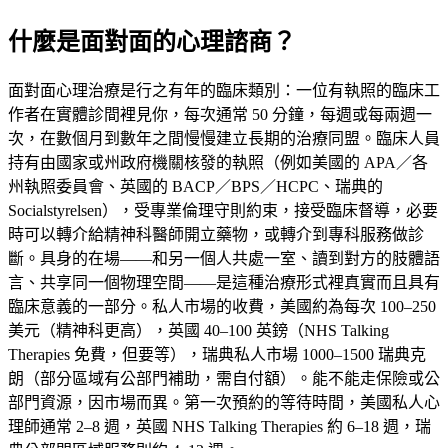
什麼是面對面的心理諮商？
面對面心理治療是行之有年的臨床類別：一位有執照的臨床工
作者在實體診間裡見你，每次通常 50 分鐘，每週或每兩週一
次，在數個月到數年之間慢慢建立長期的治療同盟。臨床人員
持有由國家或州政府機關核發的執照（例如美國的 APA／各
州執照委員會、英國的 BACP／BPS／HCPC、瑞典的
Socialstyrelsen），受專業倫理守則約束，接受臨床督導，必要
時可以轉介給精神科醫師開立藥物，或轉介到專科服務做診
斷。具身的在場——和另一個人共處一室、讀到對方的肢體語
言、共享同一個物理空間——是這種治療形式裡真實而且具有
臨床意義的一部分。私人市場的收費，美國約為每次
100–250
美元
（精神科更高），英國
40–100 英鎊
（NHS Talking
Therapies 免費，但要等），瑞典私人市場
1000–1500 瑞典克
朗
（部分區域有公部門補助，需自付額）。能不能走保險或公
部門資源，因市場而異。第一次預約的等待時間，美國私人心
理師通常
2–8 週
，英國 NHS Talking Therapies 約
6–18 週
，瑞