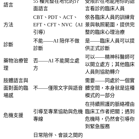
55 種完整在地化的介
受限於在地能用你的語
語言
面語言
言看診的臨床人員
CBT、PDT、ACT、
依各臨床人員的訓練背
方法
EFT、CFT、NVC（AI
景與執照範圍，提供完
引導）
整的臨床心理治療
不能——AI 陪伴不做
是——臨床人員可以提
診斷
診斷
供正式診斷
可以——精神科醫師可
藥物治療管
否——AI 不能開立處
以開立處方；其他臨床
理
方
人員則協助轉介
肢體語言與
需要——同處於一個實
面對面的臨
不——僅限文字與語音
體空間，本身就是這種
場感
模式的一部分
在持續照護的脈絡裡由
引導至專業協助與危機
臨床工作者把關；遇到
危機支援
專線
危機時，仍然會引導你
到緊急服務
日常陪伴、會談之間的