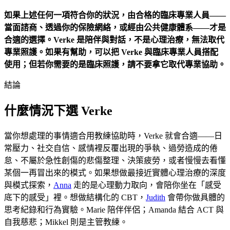
如果上述任何一項符合你的狀況，由合格的臨床專業人員——
當面諮商、透過你的保險網絡，或經由公共健康體系——才是
合適的選擇。Verke 是陪伴與對話，不是心理治療，無法取代
專業照護。如果有幫助，可以把 Verke 與臨床專業人員搭配
使用；但若你需要的是臨床照護，請不要拿它取代專業協助。
結論
什麼情況下選 Verke
當你想處理的事情適合用教練協助時，Verke 就會合適——日
常壓力、社交自信、感情裡反覆出現的爭執、過勞造成的倦
怠、不屬於急性創傷的悲傷整理、決策疲勞，或者慢慢去看懂
某個一再冒出來的模式。如果想做最接近實體心理治療的深度
與模式探索，
Anna
走的是心理動力取向，會陪你坐在「感受
底下的感受」裡。想做結構化的 CBT，
Judith
會帶你做具體的
思考紀錄和行為實驗。Marie 陪伴伴侶；Amanda 結合 ACT 與
自我慈悲；Mikkel 則是主管教練。