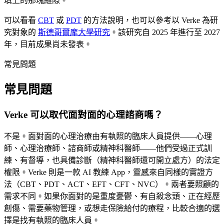
填上的那塊縫隙。
可以看看
CBT
或
PDT
的方法說明，也可以參考以 Verke 為研
究對象的
斯德哥爾摩大學研究
。該研究自 2025 年進行至 2027
年，目前成果尚未發表。
常見問題
常見問題
Verke 可以取代面對面的心理諮商嗎？
不是。面對面的心理治療由有執照的臨床人員提供——心理
師、心理治療師、諮商師或精神科醫師——他們受過正式訓
練、有督導，也具備診斷（精神科醫師還可開立處方）的法定
權限。Verke 則是一款 AI 教練 App，靈感來自同樣的實證方
法（CBT、PDT、ACT、EFT、CFT、NVC）。兩者要照顧的
需求不同。如果你面對的是重度憂鬱、有自殺念頭、正在經歷
創傷、需要藥物管理，或想走保險給付的療程，比較合適的選
擇是找有執照的臨床人員。