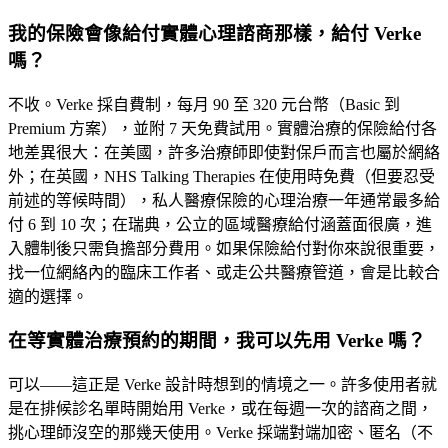
我的保險會像給付實體心理諮商那樣，給付 Verke
嗎？
不收。Verke 採自費制，每月 90 至 320 元台幣（Basic 到
Premium 方案），並附 7 天免費試用。實體治療的保險給付各
地差異很大：在美國，許多治療師即使對保戶而言也屬於網絡
外；在英國，NHS Talking Therapies 在使用時免費（但要忍受
前述的等候時間），私人醫療保險的心理治療一年通常最多給
付 6 到 10 次；在瑞典，公立的區域醫療給付涵蓋面很廣，進
入體制後只需負擔部分費用。如果保險給付對你來說很重要，
找一位網絡內的臨床工作者、或走公共醫療管道，會是比較合
適的選擇。
在等實體治療預約的期間，我可以先用 Verke 嗎？
可以——這正是 Verke 設計時想到的情境之一。許多使用者就
是在排候診名單時開始用 Verke，或在每週一次的諮商之間，
挑心理師沒空的那幾天使用。Verke 採端對端加密、匿名（不