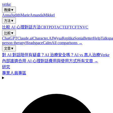
verke
教練
▼
Anna
Judith
Marie
Amanda
Mikkel
方法
▼
比較 AI 心理對話方法
CBT
PDT
ACT
EFT
CFT
NVC
比較
▼
ChatGPT
Claude.ai
Character.AI
Wysa
Replika
Sonia
BetterHelp
Talkspa
person therapy
Headspace
Calm
All comparisons →
文章
▼
對 AI 對話陪伴有疑慮？
AI 治療安全嗎？
AI vs 真人治療
Verke
內部
誰適合用 AI 心理對話
費用與使用方式
所有文章 →
研究
專業人員專區