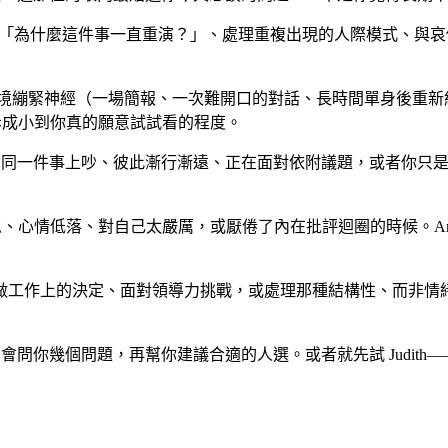
「為什麼這件事一直重演？」、處理重複出現的人際模式、與哀
體情境繃緊神經（一場簡報、一次難開口的對話、長時間單身後重
步拆成小到你真的願意試試看的程度。
老是在同一件事上吵、彼此漸行漸遠、正在面對依附議題，或者你只是
：倦怠、心情低落、對自己太嚴厲，或厭倦了內在批評迴圈的時候。A
工作上的決定、面對領導力挑戰，或處理那種結構性、而非情緒性的
會問你幾個問題，再幫你建議合適的人選。或者就先試 Judith