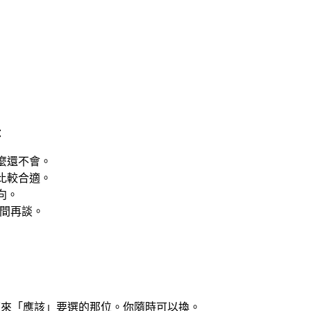
：
麼還不會。
比較合適。
向。
診間再談。
下來「應該」要選的那位。你隨時可以換。