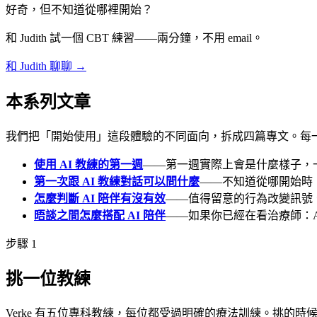
好奇，但不知道從哪裡開始？
和 Judith 試一個 CBT 練習——兩分鐘，不用 email。
和 Judith 聊聊 →
本系列文章
我們把「開始使用」這段體驗的不同面向，拆成四篇專文。每
使用 AI 教練的第一週
——第一週實際上會是什麼樣子，
第一次跟 AI 教練對話可以問什麼
——不知道從哪開始時
怎麼判斷 AI 陪伴有沒有效
——值得留意的行為改變訊號
晤談之間怎麼搭配 AI 陪伴
——如果你已經在看治療師：
步驟 1
挑一位教練
Verke 有五位專科教練，每位都受過明確的療法訓練。挑