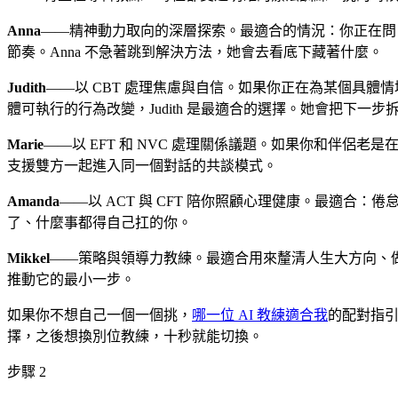
Anna
——精神動力取向的深層探索。最適合的情況：你正在問
節奏。Anna 不急著跳到解決方法，她會去看底下藏著什麼。
Judith
——以 CBT 處理焦慮與自信。如果你正在為某個具
體可執行的行為改變，Judith 是最適合的選擇。她會把下一
Marie
——以 EFT 和 NVC 處理關係議題。如果你和伴侶
支援雙方一起進入同一個對話的共談模式。
Amanda
——以 ACT 與 CFT 陪你照顧心理健康。最適合
了、什麼事都得自己扛的你。
Mikkel
——策略與領導力教練。最適合用來釐清人生大方向、做
推動它的最小一步。
如果你不想自己一個一個挑，
哪一位 AI 教練適合我
的配對指引
擇，之後想換別位教練，十秒就能切換。
步驟 2