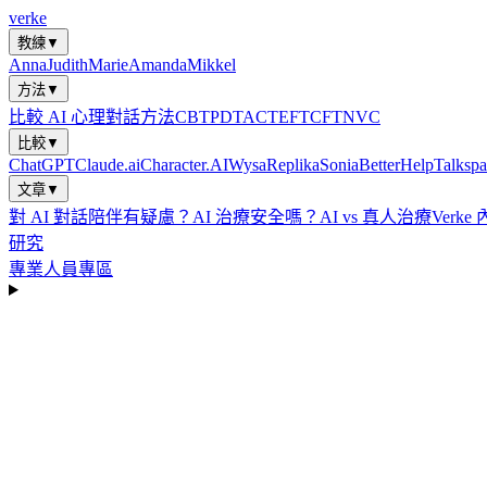
verke
教練
▼
Anna
Judith
Marie
Amanda
Mikkel
方法
▼
比較 AI 心理對話方法
CBT
PDT
ACT
EFT
CFT
NVC
比較
▼
ChatGPT
Claude.ai
Character.AI
Wysa
Replika
Sonia
BetterHelp
Talkspa
文章
▼
對 AI 對話陪伴有疑慮？
AI 治療安全嗎？
AI vs 真人治療
Verke
研究
專業人員專區