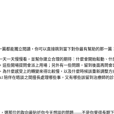
一篇都能獨立閱讀，你可以直接跳到當下對你最有幫助的那一篇
一天一天慢慢看，並幫你建立合理的期待：什麼會開始鬆動、什
，這些開場提問會派上用場；另外有一些問題，留到後面再問會
、為什麼感受上的轉變來得比較慢，以及什麼時候該重新調整方
AI 陪伴在晤談之間擅長處理哪些事，又有哪些該留到治療師的
的時候，選那位的取向最貼近你今天想談的問題——不是你覺得長期