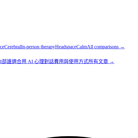
ce
Cerebral
In-person therapy
Headspace
Calm
All comparisons →
 內部
誰適合用 AI 心理對話
費用與使用方式
所有文章 →