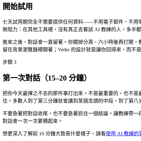
開始試用
七天試用期完全不需要提供任何資料——不用電子郵件、不用
無阻力：在其他工具裡，沒有真正去嘗試 AI 教練的人，多半都
進來之後，對話會一直留著。你關掉分頁、六小時後再打開，
留在背景瀏覽器裡開著；Verke 的設計就是讓你回得來，而不
步驟 3
第一次對話（15–20 分鐘）
把你今天最揮之不去的那件事打出來。不是最重要的，也不是
住。多數人到了第三分鐘就會講到某個念頭的中段，到了第八
不要急著把對話收尾，也不要急著抓住一個結論。讓教練帶一
對話會一次一次累積起來。
想更深入了解前 10 分鐘大致長什麼樣子，請看
使用 AI 教練的