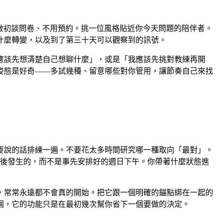
不用做初談問卷、不用預約。挑一位風格貼近你今天問題的陪伴者。
什麼轉變，以及到了第三十天可以觀察到的訊號。
應該先想清楚自己想聊什麼」，或是「我應該先挑對教練再開
姿態是好奇——多試幾種、留意哪些對你管用，讓節奏自己來找
要說的話排練一遍。不要花太多時間研究哪一種取向「最對」。
之後發生的，而不是事先安排好的週日下午。你帶著什麼狀態進
，常常永遠都不會真的開始。把它跟一個明確的錨點綁在一起的
個，它的功能只是在最初幾次幫你省下一個要做的決定。