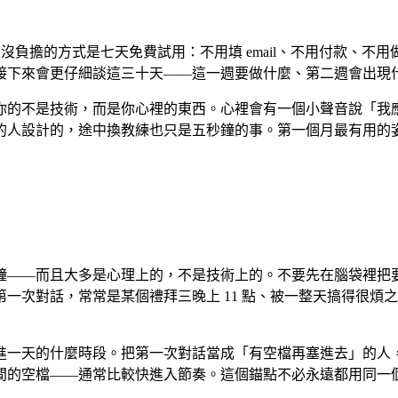
最沒負擔的方式是七天免費試用：不用填 email、不用付款、
接下來會更仔細談這三十天——這一週要做什麼、第二週會出現
你的不是技術，而是你心裡的東西。心裡會有一個小聲音說「我
的人設計的，途中換教練也只是五秒鐘的事。第一個月最有用的
鐘——而且大多是心理上的，不是技術上的。不要先在腦袋裡把
一次對話，常常是某個禮拜三晚上 11 點、被一整天搞得很煩
進一天的什麼時段。把第一次對話當成「有空檔再塞進去」的人
間的空檔——通常比較快進入節奏。這個錨點不必永遠都用同一