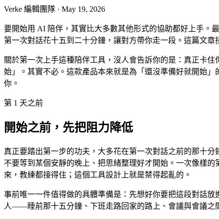
Verke 編輯團隊
·
May 19, 2026
要開始用 AI 陪伴，其實比大多數其他形式的協助都好上手。
第一次對話花十五到二十分鐘，讓對方帶你走一段。這篇文章
關於第一次上手這種陪伴工具，沒人會告訴你的是：真正卡住
始」。其實不必。這款產品本來就是為「還沒準備好就開始」
你。
第 1 天之前
開始之前，先把阻力降低
真正要踏出第一步的功夫，大多花在第一次對話之前的那十分
不要等到某個安靜的晚上、把思緒整理好才開始。一次像樣的第
來，教練都接得住；這個工具設計上就是禁得起亂的。
事前唯一一件值得做的具體準備是：先想好你要把這段對話放
人——睡前那十五分鐘、下班走路回家的路上、會議與會議之