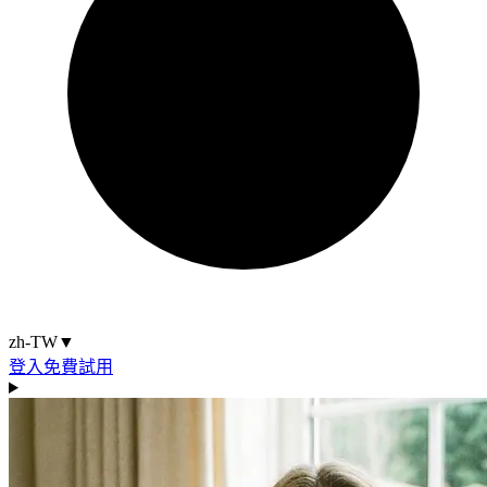
zh-TW
▼
登入
免費試用