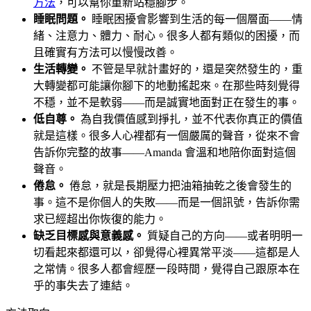
方法
，可以幫你重新站穩腳步。
睡眠問題。
睡眠困擾會影響到生活的每一個層面——情
緒、注意力、體力、耐心。很多人都有類似的困擾，而
且確實有方法可以慢慢改善。
生活轉變。
不管是早就計畫好的，還是突然發生的，重
大轉變都可能讓你腳下的地動搖起來。在那些時刻覺得
不穩，並不是軟弱——而是誠實地面對正在發生的事。
低自尊。
為自我價值感到掙扎，並不代表你真正的價值
就是這樣。很多人心裡都有一個嚴厲的聲音，從來不會
告訴你完整的故事——Amanda 會溫和地陪你面對這個
聲音。
倦怠。
倦怠，就是長期壓力把油箱抽乾之後會發生的
事。這不是你個人的失敗——而是一個訊號，告訴你需
求已經超出你恢復的能力。
缺乏目標感與意義感。
質疑自己的方向——或者明明一
切看起來都還可以，卻覺得心裡異常平淡——這都是人
之常情。很多人都會經歷一段時間，覺得自己跟原本在
乎的事失去了連結。