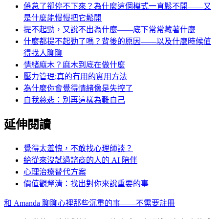
倦怠了卻停不下來？為什麼這個模式一直鬆不開——又
是什麼能慢慢把它鬆開
提不起勁，又說不出為什麼——底下常常藏著什麼
什麼都提不起勁了嗎？背後的原因——以及什麼時候值
得找人聊聊
情緒麻木？麻木到底在做什麼
壓力管理:真的有用的實用方法
為什麼你會覺得情緒像是失控了
自我慈悲：別再這樣為難自己
延伸閱讀
覺得太羞愧，不敢找心理師談？
給從來沒試過諮商的人的 AI 陪伴
心理治療替代方案
價值觀釐清：找出對你來說重要的事
和 Amanda 聊聊心裡那些沉重的事——不需要註冊