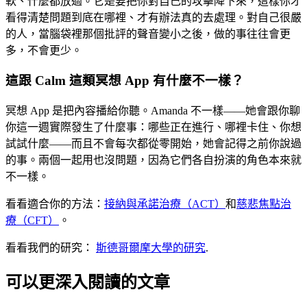
軟、什麼都放過。它是要把你對自己的攻擊降下來，這樣你才
看得清楚問題到底在哪裡、才有辦法真的去處理。對自己很嚴
的人，當腦袋裡那個批評的聲音變小之後，做的事往往會更
多，不會更少。
這跟 Calm 這類冥想 App 有什麼不一樣？
冥想 App 是把內容播給你聽。Amanda 不一樣——她會跟你聊
你這一週實際發生了什麼事：哪些正在進行、哪裡卡住、你想
試試什麼——而且不會每次都從零開始，她會記得之前你說過
的事。兩個一起用也沒問題，因為它們各自扮演的角色本來就
不一樣。
看看適合你的方法：
接納與承諾治療（ACT）
和
慈悲焦點治
療（CFT）
。
看看我們的研究：
斯德哥爾摩大學的研究
.
可以更深入閱讀的文章