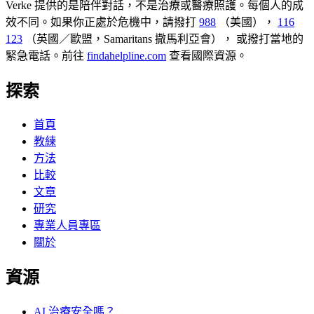
Verke 提供的是陪伴對話，不是治療或醫療照護。每個人的成
效不同。如果你正處於危機中，請撥打
988
（美國），
116
123
（英國／歐盟，Samaritans 撒馬利亞會），
或撥打當地的
緊急電話。前往
findahelpline.com
查看國際資源。
探索
首頁
教練
方法
比較
文章
研究
專業人員專區
關於
資源
AI 治療安全嗎？