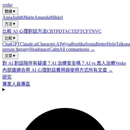
verke
教練
▼
Anna
Judith
Marie
Amanda
Mikkel
方法
▼
比較 AI 心理對話方法
CBT
PDT
ACT
EFT
CFT
NVC
比較
▼
ChatGPT
Claude.ai
Character.AI
Wysa
Replika
Sonia
BetterHelp
Talkspa
person therapy
Headspace
Calm
All comparisons →
文章
▼
對 AI 對話陪伴有疑慮？
AI 治療安全嗎？
AI vs 真人治療
Verke
內部
誰適合用 AI 心理對話
費用與使用方式
所有文章 →
研究
專業人員專區