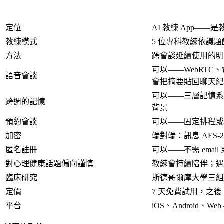
定位
AI 教練 App——
教練模式
5 位專科教練依議題配對（
方法
跨會談延續使用的明確
可以——WebRTC
語音會談
會把摘要貼回聊天紀
可以——三層記憶系
跨週的記憶
背景
預約會談
可以——固定排程或
加密
端對端：訊息 AES-25
匿名註冊
可以——不需 email
對心理健康話題偏向謹慎
教練會持續陪伴；遇
臨床研究
斯德哥爾摩大學三組 R
定價
7 天免費試用，之後
平台
iOS、Android、W