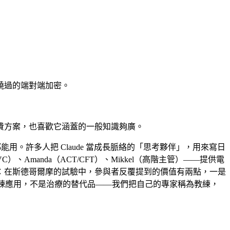
繞過的端對端加密。
費方案，也喜歡它涵蓋的一般知識夠廣。
d 都能用。許多人把 Claude 當成長脈絡的「思考夥伴」，用來寫日
VC）、Amanda（ACT/CFT）、Mikkel（高階主管）——提供電
：在斯德哥爾摩的試驗中，參與者反覆提到的價值有兩點，一是
 教練應用，不是治療的替代品——我們把自己的專家稱為教練，