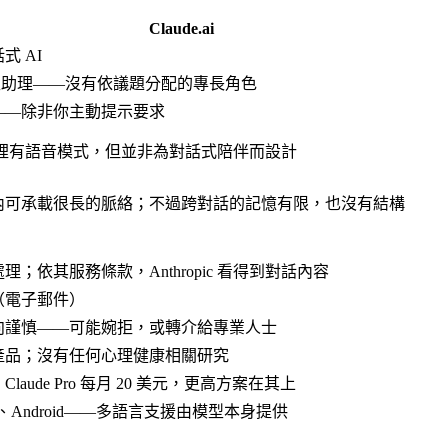
Claude.ai
式 AI
用型助理——沒有依議題分配的專長角色
——除非你主動提示要求
p 裡有語音模式，但並非為對話式陪伴而設計
內可承載很長的脈絡；不過跨對話的記憶有限，也沒有結構
理；依其服務條款，Anthropic 看得到對話內容
（電子郵件）
向謹慎——可能婉拒，或轉介給專業人士
產品；沒有任何心理健康相關研究
aude Pro 每月
20 美元
，更高方案在其上
OS、Android——多語言支援由模型本身提供