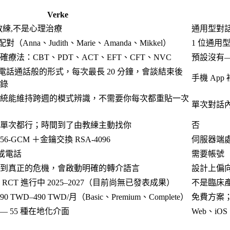
Verke
是教練,不是心理治療
通用型對話
Anna、Judith、Marie、Amanda、Mikkel）
1 位通
療法：CBT、PDT、ACT、EFT、CFT、NVC
預設沒有
、電話通話般的形式，每次最長 20 分鐘，會談結束後
手機 Ap
錄
統能維持跨週的模式辨識，不需要你每次都重貼一次
單次對話
單次都行；時間到了由教練主動找你
否
6-GCM ＋金鑰交換 RSA-4096
伺服器端處
 或電話
需要帳號
到真正的危機，會啟動明確的轉介語言
設計上偏
CT 進行中 2025–2027（目前尚無已發表成果）
不是臨床
90 TWD–490 TWD/月
（Basic、Premium、Complete）
免費方案；Cl
eb — 55 種在地化介面
Web、i