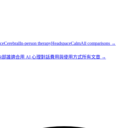
ce
Cerebral
In-person therapy
Headspace
Calm
All comparisons →
 內部
誰適合用 AI 心理對話
費用與使用方式
所有文章 →