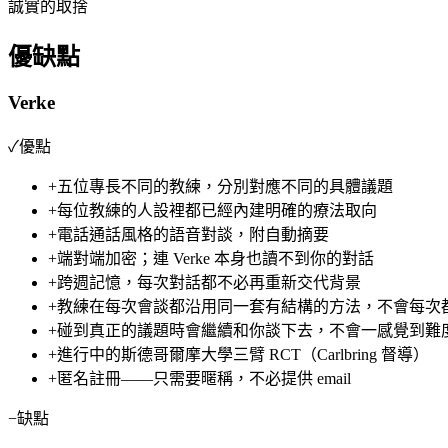
誠實的取捨
優缺點
Verke
✓
優點
+
五位專長不同的教練，分別對應不同的具體議題
+
每位教練的人設裡都已經內建明確的療法取向
+
電話通話風格的語音對談，附自動摘要
+
端對端加密；連 Verke 本身也讀不到你的對話
+
跨週記憶，每次對話都不必再重新交代背景
+
教練在每次會談都沿用同一套有結構的方法，不會每次
+
碰到真正的議題時會繼續和你談下去，不會一感覺到難
+
進行中的斯德哥爾摩大學三臂 RCT（Carlbring 督導）
+
匿名註冊——只需要暱稱，不必提供 email
−
缺點