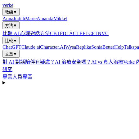
verke
教練
▼
Anna
Judith
Marie
Amanda
Mikkel
方法
▼
比較 AI 心理對話方法
CBT
PDT
ACT
EFT
CFT
NVC
比較
▼
ChatGPT
Claude.ai
Character.AI
Wysa
Replika
Sonia
BetterHelp
Talkspa
文章
▼
對 AI 對話陪伴有疑慮？
AI 治療安全嗎？
AI vs 真人治療
Verke
研究
專業人員專區