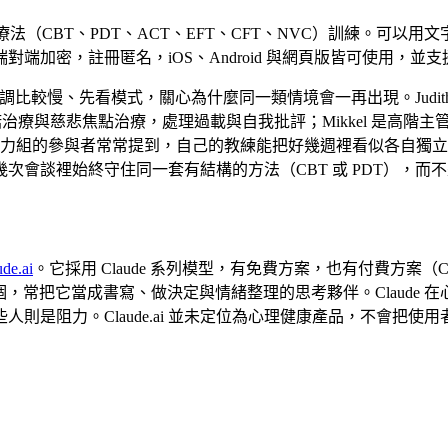
實證療法（CBT、PDT、ACT、EFT、CFT、NVC）訓練。可
密，註冊匿名，iOS、Android 與網頁版皆可使用，並支援 
比較慢、先看模式，關心為什麼同一類情境會一再出現。Judith 
承諾治療與慈悲焦點治療，處理過載與自我批評；Mikkel 是高
理動力組的參與者常常提到，自己的教練能把好幾週裡看似各自獨
次會談裡始終守住同一套有結構的方法（CBT 或 PDT），
ude.ai
。它採用 Claude 系列模型，有免費方案，也有付費方案（Clau
的一個，常把它當成書寫、做決定與情緒整理的思考夥伴。Claude 在
則是阻力。Claude.ai 並未定位為心理健康產品，不會把