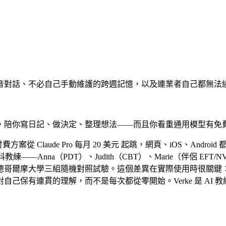
音對話、不必自己手動維護的跨週記憶，以及連業者自己都無法
，陪你寫日記、做決定、整理想法——而且你看重通用模型有免
費方案從 Claude Pro 每月
20 美元
起跳，網頁、iOS、Androi
——Anna（PDT）、Judith（CBT）、Marie（伴侶 EFT/N
德哥爾摩大學三組隨機對照試驗。這個差異在實際使用時很關鍵
己保有連貫的理解，而不是每次都從零開始。Verke 是 AI