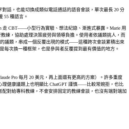
以用文字對話，也能切換成類似電話通話的語音會談，單次最長 20 分
55 種語言。
走 CBT——小型行為實驗、想法紀錄、漸進式暴露。Marie 用
階主管教練，協助處理決策疲勞與領導負擔。使用者依議題挑人，而
立的議題，串成一個反覆出現的模式——這種跨次會談累積出來
而不是每次換一種框架，也是參與者反覆提到最有價值的地方。
de Pro 每月
20 美元
，再上面還有更高的方案）。許多重度
心理健康議題上也明顯比 ChatGPT 謹慎——比較常婉拒，也比
使用者配對給專科教練，不會安排固定的教練會談，也沒有端對端加