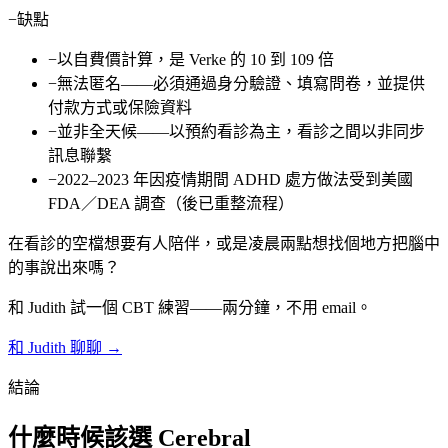
−
缺點
−
以自費價計算，是 Verke 的 10 到 109 倍
−
無法匿名——必須通過身分驗證、填寫問卷，並提供
付款方式或保險資料
−
並非全天候——以預約看診為主，看診之間以非同步
訊息聯繫
−
2022–2023 年因疫情期間 ADHD 處方做法受到美國
FDA／DEA 調查（後已重整流程）
在看診的空檔想要有人陪伴，或是凌晨兩點想找個地方把腦中
的事說出來嗎？
和 Judith 試一個 CBT 練習——兩分鐘，不用 email。
和 Judith 聊聊 →
結論
什麼時候該選 Cerebral