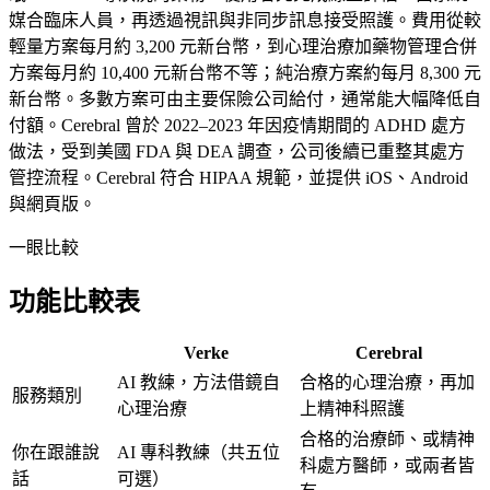
媒合臨床人員，再透過視訊與非同步訊息接受照護。費用從較
輕量方案每月約 3,200 元新台幣，到心理治療加藥物管理合併
方案每月約 10,400 元新台幣不等；純治療方案約每月 8,300 元
新台幣。多數方案可由主要保險公司給付，通常能大幅降低自
付額。Cerebral 曾於 2022–2023 年因疫情期間的 ADHD 處方
做法，受到美國 FDA 與 DEA 調查，公司後續已重整其處方
管控流程。Cerebral 符合 HIPAA 規範，並提供 iOS、Android
與網頁版。
一眼比較
功能比較表
Verke
Cerebral
AI 教練，方法借鏡自
合格的心理治療，再加
服務類別
心理治療
上精神科照護
合格的治療師、或精神
你在跟誰說
AI 專科教練（共五位
科處方醫師，或兩者皆
話
可選）