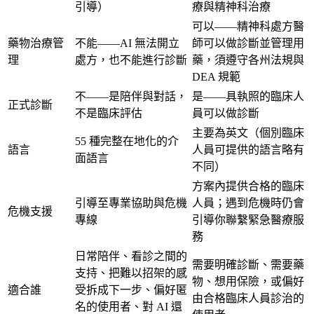
引導）
療與精神科治療
可以——精神科處方醫
藥物治療管
不能——AI 無法開立
師可以做診斷並管理用
理
處方，也不能進行診斷
藥，須遵守各州法規與
DEA 規範
不——是陪伴與對話，
是——具執照的臨床人
正式診斷
不是臨床評估
員可以做診斷
主要為英文（個別臨床
55 種完整在地化的介
語言
人員可提供的語言略有
面語言
不同）
方案內提供合格的臨床
引導至專業協助與危機
人員；遇到危機時仍會
危機支援
專線
引導你聯繫緊急醫療服
務
日常陪伴、看診之間的
需要明確診斷、需要藥
支持、把難以招架的感
物、想用保險，或偏好
適合誰
受拆成下一步、偏好匿
由合格臨床人員診治的
名的使用者、對 AI 還