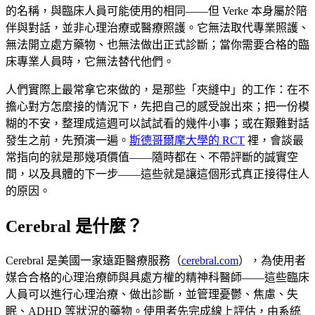
的名稱，與臨床人員可能使用的相同——但 Verke 本身屬於陪
伴與對話，並非心理治療或醫療照護。它無法取代專業照護、
無法開立處方藥物、也無法做出正式診斷；當你需要合格的臨
床專業人員時，它無法替代他們。
人們實際上最常拿它來做的，是那些「夾縫中」的工作：在不
擔心對方怎麼接的情況下，先把自己的感受說出來；把一份模
糊的不安，整理成這週可以試試看的幾件小事；或在艱難對話
發生之前，先預演一遍。
斯德哥爾摩大學的 RCT
裡，會談最
常指向的就是那幾項價值——隨時都在、不帶評斷的誠實空
間，以及具體的下一步——這些就是讓這個形式真正接得住人
的原因。
Cerebral 是什麼？
Cerebral 是美國一家遠距醫療服務（
cerebral.com
），為使用者
媒合合格的心理治療師與具處方權的精神科醫師——這些臨床
人員可以進行心理治療、做出診斷，並管理憂鬱、焦慮、失
眠、ADHD 等狀況的藥物。使用者先完成線上評估，由系統