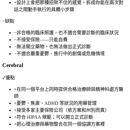
+
設計上會把那種招架不住的感覺，拆成你能在兩次對
話之間動手執行的具體小步驟
−
缺點
−
非合格的臨床照護，也不適合需要診斷的臨床狀況
−
不接受保險——只能自費
−
無法開立藥物，也無法做出正式診斷
−
不適合嚴重憂鬱、進行中的創傷或危機情境
Cerebral
✓
優點
+
在同一個平台上同時提供合格治療師與精神科處方醫
師
+
憂鬱、焦慮、ADHD 等狀況的用藥管理
+
接受多家主要保險公司（依方案和州別而異）
+
符合 HIPAA 規範；可以開立正式診斷
+
把心理治療與藥物整合在同一個協調方案裡