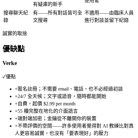
使用者
有疑慮的新手
搜尋聊天紀
有——所有對話皆可全
不適用——由臨床人員
錄
文搜尋
進行對談並留下紀錄
誠實的取捨
優缺點
Verke
✓
優點
+
匿名註冊；不需要 email、電話，也不必經過初談
+
24/7 全天候；文字或語音，隨時都能開始
+
自費，起價
$2.99 per month
+
55 種完整在地化的介面語言
+
端對端加密；金鑰從不離開你的裝置
+
不帶評價的空間——許多使用者覺得對 AI 教練比對真
人更容易誠實，也沒有「要表現好」的壓力