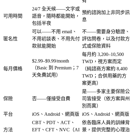
有
24/7 全天候——文字或
預約諮詢加上非同步訊
可用時間
語音，隨時都能開始，
息
包括半夜
可以——不用 email、
不——需要身分驗證、
匿名性
不用初談表、不用先付
評估問卷，以及付款方
款就能開始
式或保險資料
每月約 3,200–10,500
$2.99–$9.99/month
TWD
，視方案而定
（Basic 到 Premium；7
每月價格
（純諮商方案約 8,400
天免費試用）
TWD；合併用藥的方
案更高）
是——多家主要保險公
保險
否——僅接受自費
司皆接受（依方案與州
別而異）
平台
iOS、Android、網頁版
iOS、Android、網頁版
CBT、PDT、ACT、
依各臨床人員的訓練背
方法
EFT、CFT、NVC（AI
景，提供完整的心理治