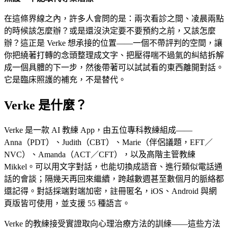
在這條界線之內，許多人會問的是：兩次看診之間、凌晨兩點
的時候該怎麼辦？或是還沒決定要不要預約之前，又該怎麼
辦？這正是 Verke 想承接的位置——一個不帶評判的空間，讓
你把繞著打轉的念頭整理成文字、把壓得喘不過氣的糾結拆解
成一個具體的下一步，然後帶著可以試試看的東西離開對話。
它是臨床照護的補充，不是替代。
Verke 是什麼？
Verke 是一款 AI 教練 App，由五位專科教練組成——
Anna（PDT）、Judith（CBT）、Marie（伴侶議題，EFT／
NVC）、Amanda（ACT／CFT），以及高階主管教練
Mikkel。可以用文字對話，也能切換成語音、進行類似電話通
話的會談；隔幾天再回來繼續，跨越數週甚至數個月的脈絡都
還記得。對話採端對端加密，註冊匿名，iOS、Android 與網
頁版皆可使用，並支援 55 種語言。
Verke 的教練接受實證取向心理治療方法的訓練——這些方法