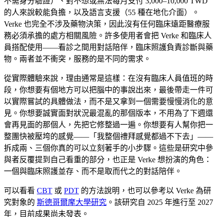
不需身分驗證）、對不想或無法每月支付 3,000–10,000 TWD
的人來說較能負擔，以及語言支援（55 種在地化介面）。
Verke 也完全不涉及藥物決策，因此沒有任何臨床遠距醫療服
務必須承擔的處方相關風險。許多使用者會把 Verke 和臨床人
員搭配使用——看診之間用對話陪伴，臨床照護負責診斷與藥
物。兩者並不衝突，服務的是不同的需求。
從實際體驗來說，理由通常是這樣：在沒有臨床人員值班的時
段，你想要有個地方可以把腦中的事說出來，最後帶走一件可
以實際嘗試的具體做法，而不是又拿到一個需要慢慢消化的意
見。你想要誠實面對狀況最混亂的那個版本，不用為了下週還
會再見面的那個人，先把它修整過一遍。你想要有人幫你把一
整團快被壓垮的感覺——「我整個禮拜感覺都過不下去」——
拆成兩、三個你真的可以立刻著手的小步驟。這些是研究中參
與者反覆提到自己看重的部分，也正是 Verke 想扮演的角色：
一個與臨床照護並存、而不是取而代之的對話陪伴。
可以看看
CBT
或
PDT
的方法說明，也可以參考以 Verke 為研
究對象的
斯德哥爾摩大學研究
。該研究自 2025 年進行至 2027
年，目前成果尚未發表。