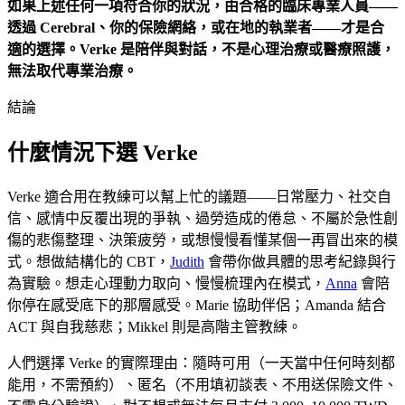
如果上述任何一項符合你的狀況，由合格的臨床專業人員——
透過 Cerebral、你的保險網絡，或在地的執業者——才是合
適的選擇。Verke 是陪伴與對話，不是心理治療或醫療照護，
無法取代專業治療。
結論
什麼情況下選 Verke
Verke 適合用在教練可以幫上忙的議題——日常壓力、社交自
信、感情中反覆出現的爭執、過勞造成的倦怠、不屬於急性創
傷的悲傷整理、決策疲勞，或想慢慢看懂某個一再冒出來的模
式。想做結構化的 CBT，
Judith
會帶你做具體的思考紀錄與行
為實驗。想走心理動力取向、慢慢梳理內在模式，
Anna
會陪
你停在感受底下的那層感受。Marie 協助伴侶；Amanda 結合
ACT 與自我慈悲；Mikkel 則是高階主管教練。
人們選擇 Verke 的實際理由：隨時可用（一天當中任何時刻都
能用，不需預約）、匿名（不用填初談表、不用送保險文件、