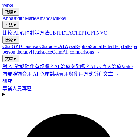
verke
教練
▼
Anna
Judith
Marie
Amanda
Mikkel
方法
▼
比較 AI 心理對話方法
CBT
PDT
ACT
EFT
CFT
NVC
比較
▼
ChatGPT
Claude.ai
Character.AI
Wysa
Replika
Sonia
BetterHelp
Talkspa
person therapy
Headspace
Calm
All comparisons →
文章
▼
對 AI 對話陪伴有疑慮？
AI 治療安全嗎？
AI vs 真人治療
Verke
內部
誰適合用 AI 心理對話
費用與使用方式
所有文章 →
研究
專業人員專區