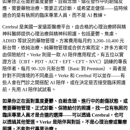
如果你正在面對重度憂鬱、自殺念頭、還在發作中的創傷反
應，需要藥物治療、需要正式診斷，或希望走健保——這時候
適合的是有執照的臨床專業人員，而不是 AI 教練。
Cerebral 是美國一家遠距醫療平台，由合格的心理治療師與精
神科醫師提供心理治療與精神科照護，包括憂鬱、焦慮、
ADHD 等狀況的藥物管理。方案費用每月約 3,200–10,400 元
新台幣，依純治療、純藥物管理或合併方案而定，許多方案可
由保險給付。Verke 則是一款 AI 陪伴應用程式，有五位以實
證方法（CBT、PDT、ACT、EFT、CFT、NVC）訓練的專長
陪伴者，每月 90–320 元新台幣（Basic 到 Premium）。兩者是
針對不同情境的不同產品。Verke 和 Cerebral 可以並存——有
些人會在門診之間搭配 AI 陪伴，或在決定是否接受臨床照護
前，先用 AI 陪伴試試看。
如果你正在面對重度憂鬱、自殺念頭、進行中的創傷狀態，或
需要藥物管理、正式診斷、保險給付的照護，找一位有執照的
臨床專業人員才是合適的選擇——可以透過 Cerebral，也可
以透過其他管道。Verke 是陪伴與對話，不是心理治療或醫療
照護，不能取代專業治療。