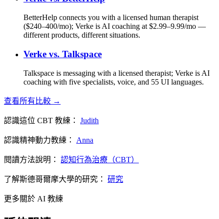
BetterHelp connects you with a licensed human therapist
($240–400/mo); Verke is AI coaching at $2.99–9.99/mo —
different products, different situations.
Verke vs.
Talkspace
Talkspace is messaging with a licensed therapist; Verke is AI
coaching with five specialists, voice, and 55 UI languages.
查看所有比較 →
認識這位 CBT 教練：
Judith
認識精神動力教練：
Anna
閱讀方法說明：
認知行為治療（CBT）
了解斯德哥爾摩大學的研究：
研究
更多關於 AI 教練