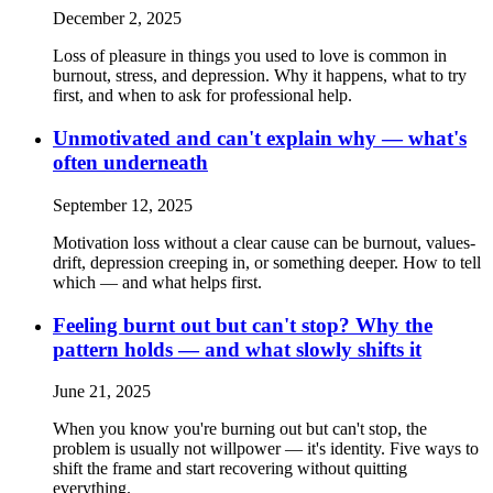
December 2, 2025
Loss of pleasure in things you used to love is common in
burnout, stress, and depression. Why it happens, what to try
first, and when to ask for professional help.
Unmotivated and can't explain why — what's
often underneath
September 12, 2025
Motivation loss without a clear cause can be burnout, values-
drift, depression creeping in, or something deeper. How to tell
which — and what helps first.
Feeling burnt out but can't stop? Why the
pattern holds — and what slowly shifts it
June 21, 2025
When you know you're burning out but can't stop, the
problem is usually not willpower — it's identity. Five ways to
shift the frame and start recovering without quitting
everything.