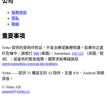
公司
服務條款
隱私
聯絡
重要事項
Verke 提供的是陪伴對話，不是治療或醫療照護。如果你正處
於危機中，請撥打
988
(美國)、Samaritans
116 123
（英國／歐
洲），或當地的緊急服務。國際求助專線請見
opencounseling.com/suicide-hotlines
.
Verke——提供 55 種語言的 AI 陪伴，支援 iOS、Android 與網
頁版。
© Verke AB
support@verke.co