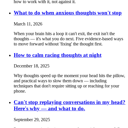
how to work with it, not against it.
What to do when anxious thoughts won't stop
March 11, 2026
When your brain hits a loop it can't exit, the exit isn't the
thoughts — it's what you do next. Five evidence-based ways
to move forward without 'fixing' the thought first.
How to calm racing thoughts at night
December 18, 2025
Why thoughts speed up the moment your head hits the pillow,
and practical ways to slow them down — including
techniques that don't require sitting up or reaching for your
phone.
Can't stop replaying conversations in my head?
Here's why — and what to do.
September 29, 2025