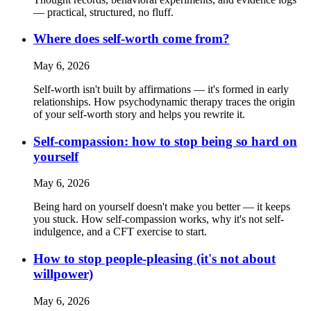
— practical, structured, no fluff.
Where does self-worth come from?
May 6, 2026
Self-worth isn't built by affirmations — it's formed in early
relationships. How psychodynamic therapy traces the origin
of your self-worth story and helps you rewrite it.
Self-compassion: how to stop being so hard on
yourself
May 6, 2026
Being hard on yourself doesn't make you better — it keeps
you stuck. How self-compassion works, why it's not self-
indulgence, and a CFT exercise to start.
How to stop people-pleasing (it's not about
willpower)
May 6, 2026