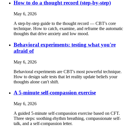
How to do a thought record (step-by-step)
May 6, 2026
A step-by-step guide to the thought record — CBT's core
technique. How to catch, examine, and reframe the automatic
thoughts that drive anxiety and low mood.
Behavioral experiments: testing what you're
afraid of
May 6, 2026
Behavioral experiments are CBT's most powerful technique.
How to design safe tests that let reality update beliefs your
thoughts alone can't shift.
A 5-minute self-compassion exercise
May 6, 2026
A guided 5-minute self-compassion exercise based on CFT.
Three steps: soothing-rhythm breathing, compassionate self-
talk, and a self-compassion letter.