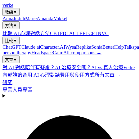
verke
教練
▼
Anna
Judith
Marie
Amanda
Mikkel
方法
▼
比較 AI 心理對話方法
CBT
PDT
ACT
EFT
CFT
NVC
比較
▼
ChatGPT
Claude.ai
Character.AI
Wysa
Replika
Sonia
BetterHelp
Talkspa
person therapy
Headspace
Calm
All comparisons →
文章
▼
對 AI 對話陪伴有疑慮？
AI 治療安全嗎？
AI vs 真人治療
Verke
內部
誰適合用 AI 心理對話
費用與使用方式
所有文章 →
研究
專業人員專區