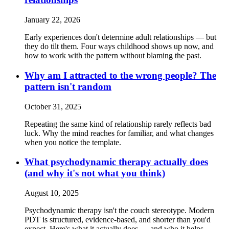
January 22, 2026
Early experiences don't determine adult relationships — but
they do tilt them. Four ways childhood shows up now, and
how to work with the pattern without blaming the past.
Why am I attracted to the wrong people? The
pattern isn't random
October 31, 2025
Repeating the same kind of relationship rarely reflects bad
luck. Why the mind reaches for familiar, and what changes
when you notice the template.
What psychodynamic therapy actually does
(and why it's not what you think)
August 10, 2025
Psychodynamic therapy isn't the couch stereotype. Modern
PDT is structured, evidence-based, and shorter than you'd
expect. Here's what it actually does — and who it helps.