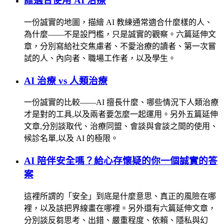
誰適合使用 AI 治療
一份誠實的地圖，描繪 AI 教練通常適合什麼樣的人、
為什麼——不是設門檻，只是誠實的觀察。六篇延伸文
章，分別寫給社交焦慮者、不愛治療的讀者、第一次嘗
試的人、內向者、職場工作者，以及學生。
AI 治療 vs 人類治療
一份誠實的比較——AI 擅長什麼、哪些情況下人類治療
才是對的工具,以及兩者要怎麼一起運用。另外五篇延伸
文章,分別談取代、治療同盟、會談與會談之間的使用、
候診名單,以及 AI 的極限。
AI 陪伴安全嗎？給心存懷疑的你一個誠實的答
案
這裡所謂的「安全」到底是什麼意思、真正的風險在哪
裡，以及該把界線畫在哪裡。另外還有六篇延伸文章，
分別談反芻思考、出錯、嚴重程度、依賴、隱私與幻