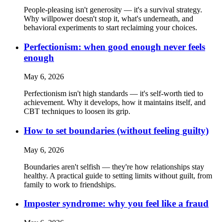
People-pleasing isn't generosity — it's a survival strategy.
Why willpower doesn't stop it, what's underneath, and
behavioral experiments to start reclaiming your choices.
Perfectionism: when good enough never feels
enough
May 6, 2026
Perfectionism isn't high standards — it's self-worth tied to
achievement. Why it develops, how it maintains itself, and
CBT techniques to loosen its grip.
How to set boundaries (without feeling guilty)
May 6, 2026
Boundaries aren't selfish — they're how relationships stay
healthy. A practical guide to setting limits without guilt, from
family to work to friendships.
Imposter syndrome: why you feel like a fraud