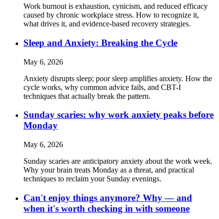
Work burnout is exhaustion, cynicism, and reduced efficacy
caused by chronic workplace stress. How to recognize it,
what drives it, and evidence-based recovery strategies.
Sleep and Anxiety: Breaking the Cycle
May 6, 2026
Anxiety disrupts sleep; poor sleep amplifies anxiety. How the
cycle works, why common advice fails, and CBT-I
techniques that actually break the pattern.
Sunday scaries: why work anxiety peaks before
Monday
May 6, 2026
Sunday scaries are anticipatory anxiety about the work week.
Why your brain treats Monday as a threat, and practical
techniques to reclaim your Sunday evenings.
Can't enjoy things anymore? Why — and
when it's worth checking in with someone