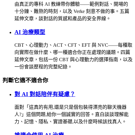
由真正的專科 AI 教練帶你體驗——範例對話、開場的
十分鐘、難熬的時刻，以及 Verke 刻意不做的事。五篇
延伸文章，談對話的質感和產品的安全界線。
AI 治療類型
CBT、心理動力、ACT、CFT、EFT 與 NVC——每種取
向實際在做什麼、哪一種適合你正在處理的議題。四篇
延伸文章，包括一份 CBT 與心理動力的選擇指南，以及
一份會談歷程的完整紀錄。
判斷它適不適合你
對 AI 對話陪伴有疑慮？
面對「這真的有用,還是只是個包裝得漂亮的聊天機器
人?」這個問題,給你一個誠實的回答。直白談談理解能
力、記憶、隱私、實證基礎,以及什麼時候該找真人。