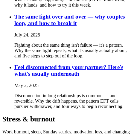
why it lands, and how to try it this week.
The same fight over and over — why couples
loop, and how to break it
July 24, 2025
Fighting about the same thing isn't failure — it's a pattern.
Why the same fight repeats, what it's usually actually about,
and five steps to step out of the loop.
Feel disconnected from your partner? Here's
what's usually underneath
May 2, 2025
Disconnection in long relationships is common — and
reversible. Why the drift happens, the pattern EFT calls
pursuer-withdrawer, and four ways to begin reconnecting.
Stress & burnout
Work burnout, sleep, Sunday scaries, motivation loss, and changing