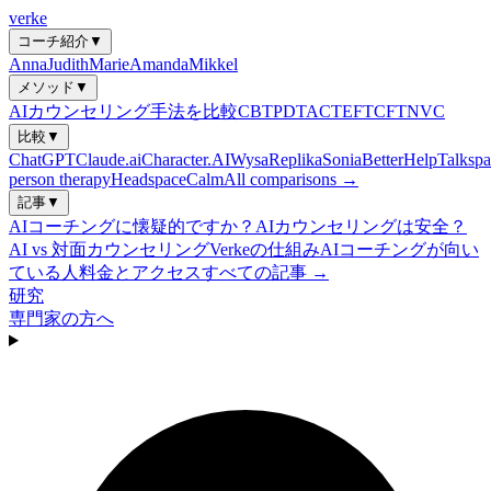
verke
コーチ紹介
▼
Anna
Judith
Marie
Amanda
Mikkel
メソッド
▼
AIカウンセリング手法を比較
CBT
PDT
ACT
EFT
CFT
NVC
比較
▼
ChatGPT
Claude.ai
Character.AI
Wysa
Replika
Sonia
BetterHelp
Talkspa
person therapy
Headspace
Calm
All comparisons →
記事
▼
AIコーチングに懐疑的ですか？
AIカウンセリングは安全？
AI vs 対面カウンセリング
Verkeの仕組み
AIコーチングが向い
ている人
料金とアクセス
すべての記事 →
研究
専門家の方へ