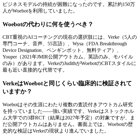
ビジネスモデルの持続が困難になったのです。累計約150万
人がWoebotを利用していました。
Woebotの代わりに何を使うべき？
CBT重視のAIコーチングの現在の選択肢には、Verke（5人の
専門コーチ、音声、55言語）、Wysa（FDA Breakthrough
Device Designation、ペンギンボット、無料ティア）、
Youper（2021年JMIR公開アウトカム、英語のみ、モバイル
のみ）があります。VerkeのJudithがWoebotのCBTスタイルに
最も近い直接的な代替です。
VerkeはWoebotと同じくらい臨床的に検証されて
いますか？
Woebotはその生涯にわたり複数の査読付きアウトカム研究
を持っていました——強い実績です。Verkeはストックホル
ム大学での3群RCT（結果は2027年予定）の対象ですが、ま
だ公開アウトカムはありません。書面上では、Woebotの歴
史的な検証はVerkeの現状より進んでいました。