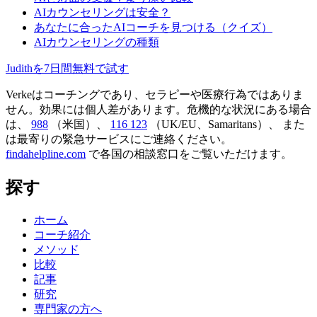
AIカウンセリングは安全？
あなたに合ったAIコーチを見つける（クイズ）
AIカウンセリングの種類
Judithを7日間無料で試す
Verkeはコーチングであり、セラピーや医療行為ではありま
せん。効果には個人差があります。危機的な状況にある場合
は、
988
（米国）、
116 123
（UK/EU、Samaritans）、
また
は最寄りの緊急サービスにご連絡ください。
findahelpline.com
で各国の相談窓口をご覧いただけます。
探す
ホーム
コーチ紹介
メソッド
比較
記事
研究
専門家の方へ