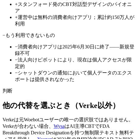
+
スタンフォード発のCBT対話型デザインのパイオニ
ア
+
運営中は無料の消費者向けアプリ；累計約150万人が
利用
−
もう利用できないもの
−
消費者向けアプリは2025年6月30日に終了——新規登
録不可
−
法人向けピボットにより、現在は個人アクセスが限
定的
−
シャットダウンの通知において個人データのエクス
ポートは提供されなかった
判断
他の代替を選ぶとき（Verke以外）
Verkeは元Woebotユーザーの唯一の選択肢ではありません。
Verkeが合わない場合、
Wysa
はAI主導CBTでFDA
Breakthrough Device Designationを持つ無制限テキスト無料テ