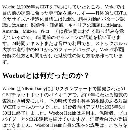
Woebotは2026年もCBTを中心にしていたところ、Verkeでは
目の前の課題に合った専門家を選べます——具体的なCBTエ
クササイズと構造化目標にはJudith、精神力動的パターン認
識にはAnna、関係性・価値観・キャリアの課題にはMarie、
Amanda、Mikkel。各コーチは数週間にわたる取り組みを覚
えているので、3週間前のセッションの話題を拾い直せま
す。24時間テキストまたは音声で利用でき、ストックホルム
大学の進行中のRCTからのフィードバックが、Verkeの問題
分解の仕方と時間をかけた継続性の保ち方を形作っていま
す。
Woebotとは何だったのか？
WoebotはAlison Darcyによりスタンフォードで開発されたAI
CBTチャットボットのパイオニアで、約10年にわたる複数の
査読付き研究により、その時代で最も科学的根拠のある対話
型CBTツールの一つでした。消費者向けアプリは2025年6月
30日に終了しました。Woebot Healthは雇用主、保険者、プロ
バイダーとのB2B連携を続けていますが、消費者向けの登録
はできません。Woebot Health自身の現在の説明は、こちらを