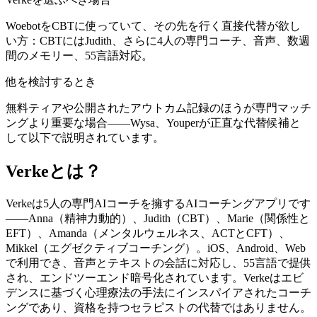
WoebotをCBTに使っていて、その先を行く直接代替が欲し
い方：CBTにはJudith、さらに4人の専門コーチ、音声、数週
間のメモリー、55言語対応。
他を検討するとき
無料ティアや公開されたアウトカム記録のほうが専門マッチ
ングより重要な場合——Wysa、Youperが正直な代替候補と
して以下で説明されています。
Verkeとは？
Verkeは5人の専門AIコーチを擁するAIコーチングアプリです
——Anna（精神力動的）、Judith（CBT）、Marie（関係性と
EFT）、Amanda（メンタルウェルネス、ACTとCFT）、
Mikkel（エグゼクティブコーチング）。iOS、Android、Web
で利用でき、音声とテキストの会話に対応し、55言語で提供
され、エンドツーエンド暗号化されています。Verkeはエビ
デンスに基づく心理療法の手法にインスパイアされたコーチ
ングであり、資格を持つセラピストの代替ではありません。