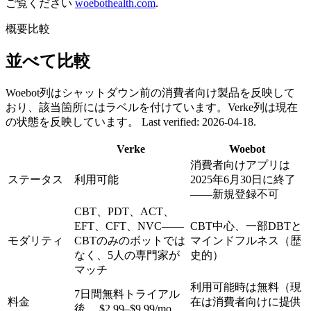
ご覧ください
woebothealth.com
.
概要比較
並べて比較
Woebot列はシャットダウン前の消費者向け製品を反映して
おり、該当箇所にはラベルを付けています。Verke列は現在
の状態を反映しています。
Last verified: 2026-04-18.
Verke
Woebot
消費者向けアプリは
ステータス
利用可能
2025年6月30日に終了
——新規登録不可
CBT、PDT、ACT、
EFT、CFT、NVC——
CBT中心、一部DBTと
モダリティ
CBTのみのボットでは
マインドフルネス（歴
なく、5人の専門家が
史的）
マッチ
利用可能時は無料（現
7日間無料トライアル
料金
在は消費者向けに提供
後、
$2.99–$9.99/mo