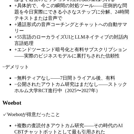
+
具体的で、今この瞬間の対処ツール——圧倒的な問
題を今日実際にできる小さなステップに分解、24時間
テキストまたは音声で
+
通話形式の音声コーチングとチャットへの自動サマ
リー
+
55言語のローカライズUIとLLMネイティブの対話内
言語処理
+
エンドツーエンド暗号化と有料サブスクリプション
——実際のビジネスモデルに裏打ちされた信頼性
−
デメリット
−
無料ティアなし——7日間トライアル後、有料
−
公開されたアウトカム研究はまだなし——ストック
ホルム大学RCT進行中（2025〜2027年）
Woebot
✓
Woebotが得意だったこと
+
複数の査読付きアウトカム研究——その時代のAI
CBTチャットボットとして最も引用された