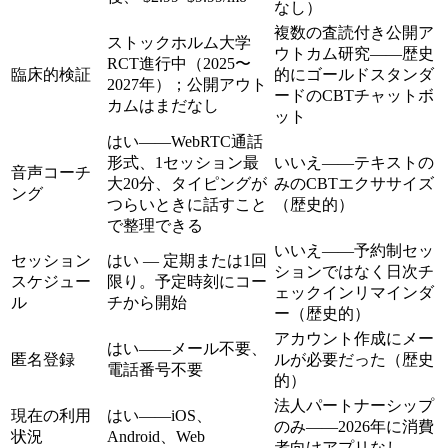
なし）
複数の査読付き公開ア
ストックホルム大学
ウトカム研究——歴史
RCT進行中（2025〜
臨床的検証
的にゴールドスタンダ
2027年）；公開アウト
ードのCBTチャットボ
カムはまだなし
ット
はい——WebRTC通話
形式、1セッション最
いいえ——テキストの
音声コーチ
大20分、タイピングが
みのCBTエクササイズ
ング
つらいときに話すこと
（歴史的）
で整理できる
いいえ——予約制セッ
セッション
はい — 定期または1回
ションではなく日次チ
スケジュー
限り。予定時刻にコー
ェックインリマインダ
ル
チから開始
ー（歴史的）
アカウント作成にメー
はい——メール不要、
匿名登録
ルが必要だった（歴史
電話番号不要
的）
法人パートナーシップ
現在の利用
はい——iOS、
のみ——2026年に消費
状況
Android、Web
者向けアプリなし