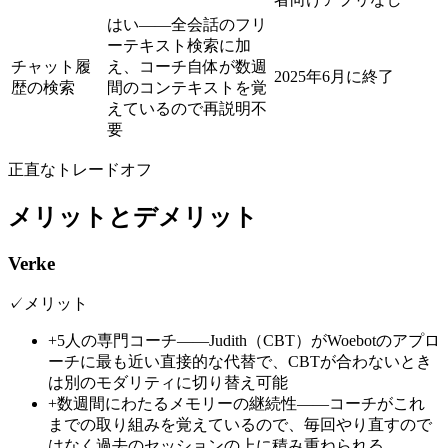
はい——全会話のフリ
ーテキスト検索に加
チャット履
え、コーチ自体が数週
2025年6月に終了
歴の検索
間のコンテキストを覚
えているので再説明不
要
正直なトレードオフ
メリットとデメリット
Verke
✓
メリット
+
5人の専門コーチ——Judith（CBT）がWoebotのアプロ
ーチに最も近い直接的な代替で、CBTが合わないとき
は別のモダリティに切り替え可能
+
数週間にわたるメモリーの継続性——コーチがこれ
までの取り組みを覚えているので、毎回やり直すので
はなく過去のセッションの上に積み重ねられる