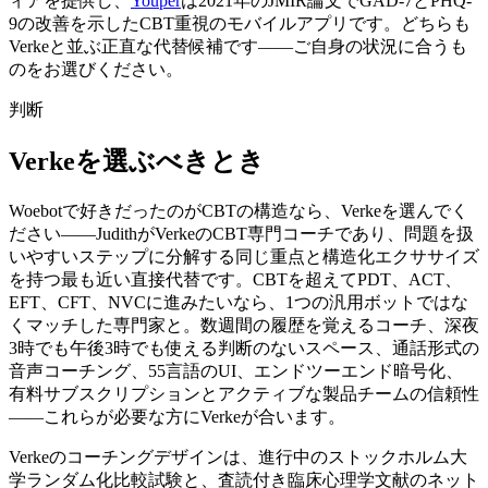
ィアを提供し、
Youper
は2021年のJMIR論文でGAD-7とPHQ-
9の改善を示したCBT重視のモバイルアプリです。どちらも
Verkeと並ぶ正直な代替候補です——ご自身の状況に合うも
のをお選びください。
判断
Verkeを選ぶべきとき
Woebotで好きだったのがCBTの構造なら、Verkeを選んでく
ださい——JudithがVerkeのCBT専門コーチであり、問題を扱
いやすいステップに分解する同じ重点と構造化エクササイズ
を持つ最も近い直接代替です。CBTを超えてPDT、ACT、
EFT、CFT、NVCに進みたいなら、1つの汎用ボットではな
くマッチした専門家と。数週間の履歴を覚えるコーチ、深夜
3時でも午後3時でも使える判断のないスペース、通話形式の
音声コーチング、55言語のUI、エンドツーエンド暗号化、
有料サブスクリプションとアクティブな製品チームの信頼性
——これらが必要な方にVerkeが合います。
Verkeのコーチングデザインは、進行中のストックホルム大
学ランダム化比較試験と、査読付き臨床心理学文献のネット