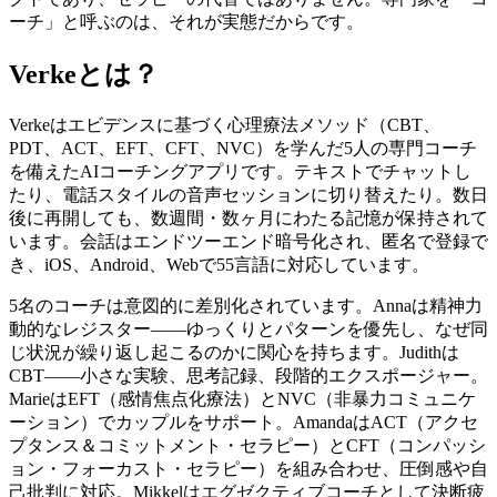
ーチ」と呼ぶのは、それが実態だからです。
Verkeとは？
Verkeはエビデンスに基づく心理療法メソッド（CBT、
PDT、ACT、EFT、CFT、NVC）を学んだ5人の専門コーチ
を備えたAIコーチングアプリです。テキストでチャットし
たり、電話スタイルの音声セッションに切り替えたり。数日
後に再開しても、数週間・数ヶ月にわたる記憶が保持されて
います。会話はエンドツーエンド暗号化され、匿名で登録で
き、iOS、Android、Webで55言語に対応しています。
5名のコーチは意図的に差別化されています。Annaは精神力
動的なレジスター——ゆっくりとパターンを優先し、なぜ同
じ状況が繰り返し起こるのかに関心を持ちます。Judithは
CBT——小さな実験、思考記録、段階的エクスポージャー。
MarieはEFT（感情焦点化療法）とNVC（非暴力コミュニケ
ーション）でカップルをサポート。AmandaはACT（アクセ
プタンス＆コミットメント・セラピー）とCFT（コンパッシ
ョン・フォーカスト・セラピー）を組み合わせ、圧倒感や自
己批判に対応。Mikkelはエグゼクティブコーチとして決断疲