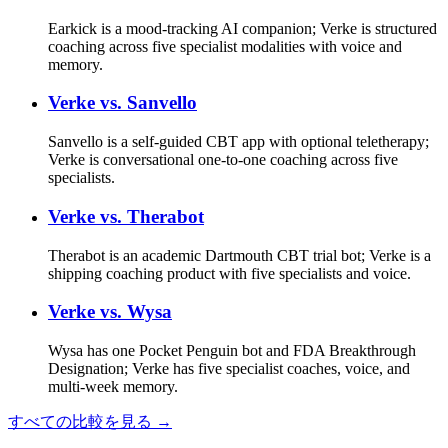
Earkick is a mood-tracking AI companion; Verke is structured
coaching across five specialist modalities with voice and
memory.
Verke vs.
Sanvello
Sanvello is a self-guided CBT app with optional teletherapy;
Verke is conversational one-to-one coaching across five
specialists.
Verke vs.
Therabot
Therabot is an academic Dartmouth CBT trial bot; Verke is a
shipping coaching product with five specialists and voice.
Verke vs.
Wysa
Wysa has one Pocket Penguin bot and FDA Breakthrough
Designation; Verke has five specialist coaches, voice, and
multi-week memory.
すべての比較を見る →