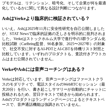
ブモデルは、リテンション、暗号化、そして企業が何を最適
化しているかに関して異なる設計判断につながります。
AshはVerkeより臨床的に検証されている？
いいえ。Ashは2025年11月に安全性研究を自己公開しました
が、STAT Newsで臨床的証拠の乏しさを明示的に批判されま
した。Verkeはストックホルム大学で進行中の3群ランダム化
比較試験（Carlbring監督、90名参加、2025〜2027年）の対象
で、社交不安に対するAI-PDTとAI-CBTを待機リスト対照と
比較しています。いずれのプロダクトも、査読付きアウトカ
ムはまだ公開されていません。
VerkeやAshには音声コーチングはある？
Verkeは対応しています。音声コーチングはファーストクラ
スのモダリティで、電話スタイルのWebRTCセッション（最
大20分）を行い、書き起こしサマリーが自動的にチャットに
投稿されるため、翌日テキストで続きから始められます。
Ashのプロダクトはランディングページによるとテキストベ
ースで、音声通話機能は強調されていません。