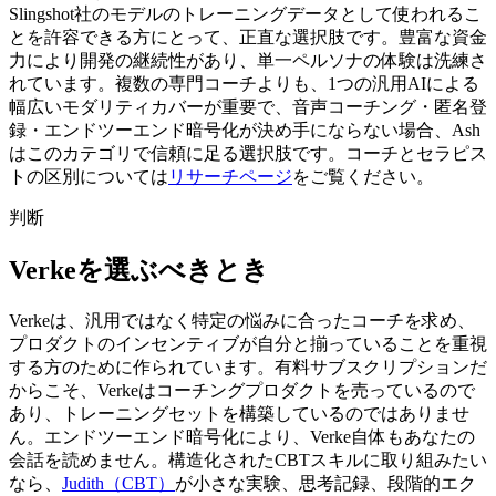
Slingshot社のモデルのトレーニングデータとして使われるこ
とを許容できる方にとって、正直な選択肢です。豊富な資金
力により開発の継続性があり、単一ペルソナの体験は洗練さ
れています。複数の専門コーチよりも、1つの汎用AIによる
幅広いモダリティカバーが重要で、音声コーチング・匿名登
録・エンドツーエンド暗号化が決め手にならない場合、Ash
はこのカテゴリで信頼に足る選択肢です。コーチとセラピス
トの区別については
リサーチページ
をご覧ください。
判断
Verkeを選ぶべきとき
Verkeは、汎用ではなく特定の悩みに合ったコーチを求め、
プロダクトのインセンティブが自分と揃っていることを重視
する方のために作られています。有料サブスクリプションだ
からこそ、Verkeはコーチングプロダクトを売っているので
あり、トレーニングセットを構築しているのではありませ
ん。エンドツーエンド暗号化により、Verke自体もあなたの
会話を読めません。構造化されたCBTスキルに取り組みたい
なら、
Judith（CBT）
が小さな実験、思考記録、段階的エク