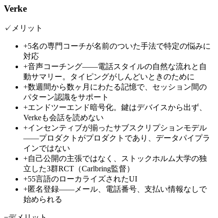
Verke
✓
メリット
+
5名の専門コーチが名前のついた手法で特定の悩みに
対応
+
音声コーチング——電話スタイルの自然な流れと自
動サマリー。タイピングがしんどいときのために
+
数週間から数ヶ月にわたる記憶で、セッション間の
パターン認識をサポート
+
エンドツーエンド暗号化。鍵はデバイスから出ず、
Verkeも会話を読めない
+
インセンティブが揃ったサブスクリプションモデル
——プロダクトがプロダクトであり、データパイプラ
インではない
+
自己公開の主張ではなく、ストックホルム大学の独
立した3群RCT（Carlbring監督）
+
55言語のローカライズされたUI
+
匿名登録——メール、電話番号、支払い情報なしで
始められる
−
デメリット