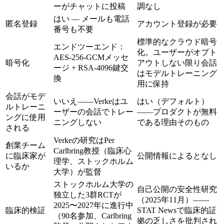
ーがチャットに投稿
調なし
はい — メールも電話
匿名登録
アカウント登録が必要
番号も不要
標準的なクラウド暗号
エンドツーエンド：
化。ユーザーがオプト
AES-256-GCMメッセ
暗号化
アウトしない限り会話
ージ + RSA-4096鍵交
はモデルトレーニング
換
用に保持
会話がモデ
いいえ——Verkeはユ
はい（デフォルト）
ルトレーニ
ーザーの会話でトレー
——プロダクトが無料
ングに使用
ニングしない
である理由そのもの
される
Verkeの研究はPer
創業チーム
Carlbring教授（臨床心
に臨床家が
公開情報によるとなし
理学、ストックホルム
いるか
大学）が監督
ストックホルム大学の
自己公開の安全性研究
独立した3群RCTが
（2025年11月）——
2025〜2027年に進行中
臨床的検証
STAT Newsで臨床的証
（90名参加、Carlbring
拠の乏しさを批判され