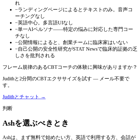
れ
−
ランディングページによるとテキストのみ。音声コ
ーチングなし
−
英語中心。多言語UIなし
−
単一AIペルソナ——特定の悩みに対応した専門コー
チなし
−
公開情報によると、創業チームに臨床家はいない
−
自己公開の安全性研究がSTAT Newsで臨床的証拠の乏
しさを批判される
フレーム規律のあるCBTコーチの体験に興味がありますか？
Judithと2分間のCBTエクササイズを試す — メール不要で
す。
Judithとチャット →
判断
Ashを選ぶべきとき
Ashは、まず無料で始めたい方、英語で利用する方、会話が