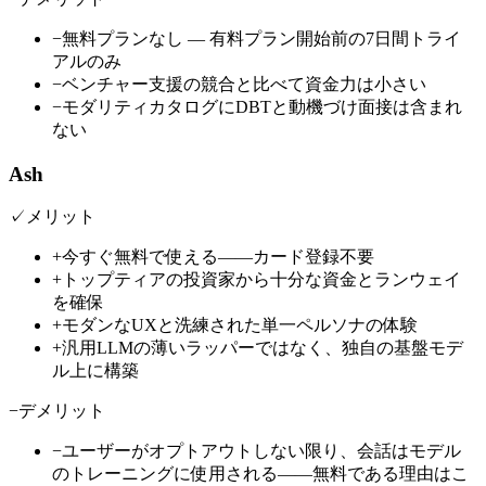
−
無料プランなし — 有料プラン開始前の7日間トライ
アルのみ
−
ベンチャー支援の競合と比べて資金力は小さい
−
モダリティカタログにDBTと動機づけ面接は含まれ
ない
Ash
✓
メリット
+
今すぐ無料で使える——カード登録不要
+
トップティアの投資家から十分な資金とランウェイ
を確保
+
モダンなUXと洗練された単一ペルソナの体験
+
汎用LLMの薄いラッパーではなく、独自の基盤モデ
ル上に構築
−
デメリット
−
ユーザーがオプトアウトしない限り、会話はモデル
のトレーニングに使用される——無料である理由はこ