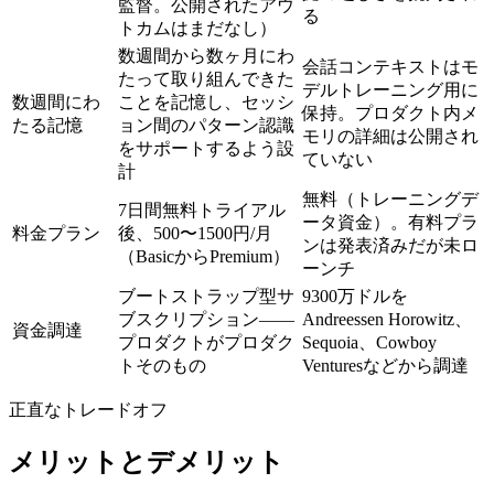
監督。公開されたアウ
る
トカムはまだなし）
数週間から数ヶ月にわ
会話コンテキストはモ
たって取り組んできた
デルトレーニング用に
数週間にわ
ことを記憶し、セッシ
保持。プロダクト内メ
たる記憶
ョン間のパターン認識
モリの詳細は公開され
をサポートするよう設
ていない
計
無料（トレーニングデ
7日間無料トライアル
ータ資金）。有料プラ
料金プラン
後、
500〜1500円/月
ンは発表済みだが未ロ
（BasicからPremium）
ーンチ
ブートストラップ型サ
9300万ドル
を
ブスクリプション——
Andreessen Horowitz、
資金調達
プロダクトがプロダク
Sequoia、Cowboy
トそのもの
Venturesなどから調達
正直なトレードオフ
メリットとデメリット