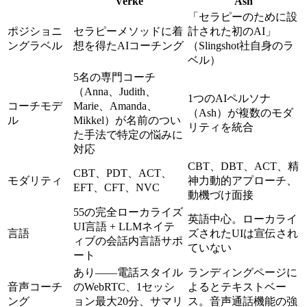
Verke
Ash
「セラピーのために設
ポジショニ
セラピーメソッドに着
計された初のAI」
ングラベル
想を得たAIコーチング
（Slingshot社自身のラ
ベル）
5名の専門コーチ
（Anna、Judith、
1つのAIペルソナ
コーチモデ
Marie、Amanda、
（Ash）が複数のモダ
ル
Mikkel）が名前のつい
リティを統合
た手法で特定の悩みに
対応
CBT、DBT、ACT、精
CBT、PDT、ACT、
モダリティ
神力動的アプローチ、
EFT、CFT、NVC
動機づけ面接
55の完全ローカライズ
英語中心。ローカライ
UI言語 + LLMネイテ
言語
ズされたUIは宣伝され
ィブの会話内言語サポ
ていない
ート
あり——電話スタイル
ランディングページに
音声コーチ
のWebRTC、1セッシ
よるとテキストベー
ング
ョン最大20分、サマリ
ス。音声通話機能の強