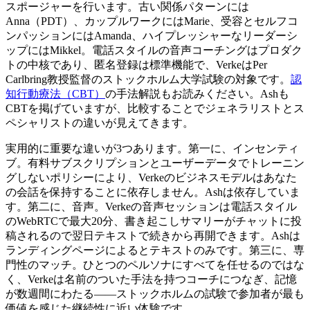
スポージャーを行います。古い関係パターンには
Anna（PDT）、カップルワークにはMarie、受容とセルフコ
ンパッションにはAmanda、ハイプレッシャーなリーダーシ
ップにはMikkel。電話スタイルの音声コーチングはプロダク
トの中核であり、匿名登録は標準機能で、VerkeはPer
Carlbring教授監督のストックホルム大学試験の対象です。
認
知行動療法（CBT）
の手法解説もお読みください。Ashも
CBTを掲げていますが、比較することでジェネラリストとス
ペシャリストの違いが見えてきます。
実用的に重要な違いが3つあります。第一に、インセンティ
ブ。有料サブスクリプションとユーザーデータでトレーニン
グしないポリシーにより、Verkeのビジネスモデルはあなた
の会話を保持することに依存しません。Ashは依存していま
す。第二に、音声。Verkeの音声セッションは電話スタイル
のWebRTCで最大20分、書き起こしサマリーがチャットに投
稿されるので翌日テキストで続きから再開できます。Ashは
ランディングページによるとテキストのみです。第三に、専
門性のマッチ。ひとつのペルソナにすべてを任せるのではな
く、Verkeは名前のついた手法を持つコーチにつなぎ、記憶
が数週間にわたる——ストックホルムの試験で参加者が最も
価値を感じた継続性に近い体験です。