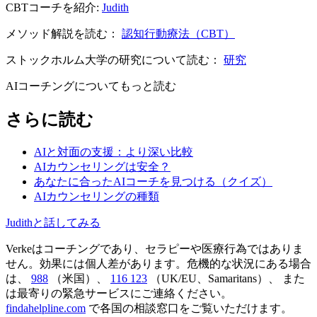
CBTコーチを紹介:
Judith
メソッド解説を読む：
認知行動療法（CBT）
ストックホルム大学の研究について読む：
研究
AIコーチングについてもっと読む
さらに読む
AIと対面の支援：より深い比較
AIカウンセリングは安全？
あなたに合ったAIコーチを見つける（クイズ）
AIカウンセリングの種類
Judithと話してみる
Verkeはコーチングであり、セラピーや医療行為ではありま
せん。効果には個人差があります。危機的な状況にある場合
は、
988
（米国）、
116 123
（UK/EU、Samaritans）、
また
は最寄りの緊急サービスにご連絡ください。
findahelpline.com
で各国の相談窓口をご覧いただけます。