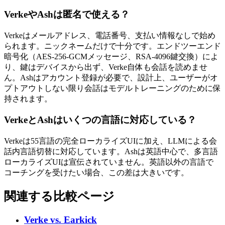
VerkeやAshは匿名で使える？
Verkeはメールアドレス、電話番号、支払い情報なしで始め
られます。ニックネームだけで十分です。エンドツーエンド
暗号化（AES-256-GCMメッセージ、RSA-4096鍵交換）によ
り、鍵はデバイスから出ず、Verke自体も会話を読めませ
ん。Ashはアカウント登録が必要で、設計上、ユーザーがオ
プトアウトしない限り会話はモデルトレーニングのために保
持されます。
VerkeとAshはいくつの言語に対応している？
Verkeは55言語の完全ローカライズUIに加え、LLMによる会
話内言語切替に対応しています。Ashは英語中心で、多言語
ローカライズUIは宣伝されていません。英語以外の言語で
コーチングを受けたい場合、この差は大きいです。
関連する比較ページ
Verke vs.
Earkick