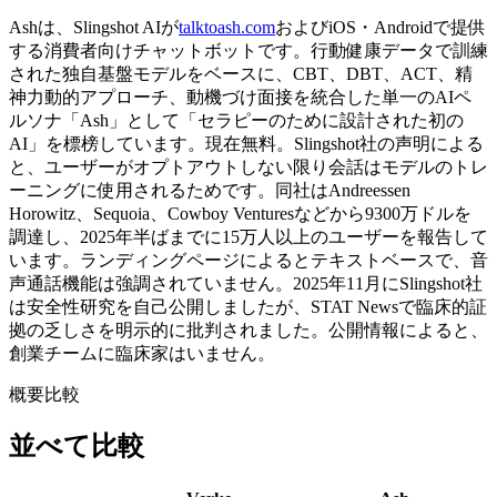
Ashは、Slingshot AIが
talktoash.com
およびiOS・Androidで提供
する消費者向けチャットボットです。行動健康データで訓練
された独自基盤モデルをベースに、CBT、DBT、ACT、精
神力動的アプローチ、動機づけ面接を統合した単一のAIペ
ルソナ「Ash」として「セラピーのために設計された初の
AI」を標榜しています。現在無料。Slingshot社の声明による
と、ユーザーがオプトアウトしない限り会話はモデルのトレ
ーニングに使用されるためです。同社はAndreessen
Horowitz、Sequoia、Cowboy Venturesなどから
9300万ドル
を
調達し、2025年半ばまでに15万人以上のユーザーを報告して
います。ランディングページによるとテキストベースで、音
声通話機能は強調されていません。2025年11月にSlingshot社
は安全性研究を自己公開しましたが、STAT Newsで臨床的証
拠の乏しさを明示的に批判されました。公開情報によると、
創業チームに臨床家はいません。
概要比較
並べて比較