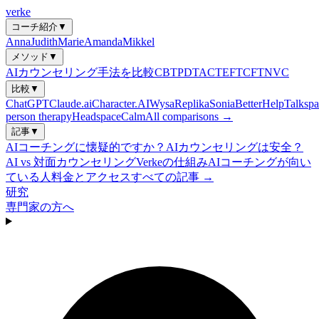
verke
コーチ紹介
▼
Anna
Judith
Marie
Amanda
Mikkel
メソッド
▼
AIカウンセリング手法を比較
CBT
PDT
ACT
EFT
CFT
NVC
比較
▼
ChatGPT
Claude.ai
Character.AI
Wysa
Replika
Sonia
BetterHelp
Talkspa
person therapy
Headspace
Calm
All comparisons →
記事
▼
AIコーチングに懐疑的ですか？
AIカウンセリングは安全？
AI vs 対面カウンセリング
Verkeの仕組み
AIコーチングが向い
ている人
料金とアクセス
すべての記事 →
研究
専門家の方へ