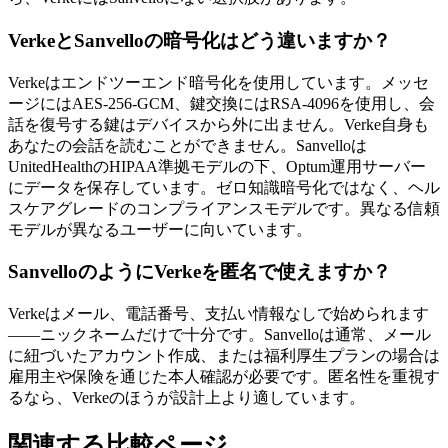
VerkeとSanvelloの暗号化はどう違いますか？
Verkeはエンドツーエンド暗号化を使用しています。メッセ
ージにはAES-256-GCM、鍵交換にはRSA-4096を使用し、会
話を復号する鍵はデバイスから外に出ません。Verke自身も
あなたの会話を読むことができません。Sanvelloは
UnitedHealthのHIPAA準拠モデルの下、Optum運用サーバー
にデータを保存しています。ゼロ知識暗号化ではなく、ヘル
スケアグレードのコンプライアンスモデルです。異なる信頼
モデルが異なるユーザーに向いています。
SanvelloのようにVerkeを匿名で使えますか？
Verkeはメール、電話番号、支払い情報なしで始められます
——ニックネームだけで十分です。Sanvelloは通常、メール
に紐づいたアカウント作成、または福利厚生プランの場合は
雇用主や保険を通じた本人確認が必要です。匿名性を重視す
るなら、Verkeのほうが設計上より適しています。
関連する比較ページ