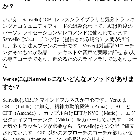
か？
いいえ。SanvelloはCBTレッスンライブラリと気分トラッキ
ングとコミュニティフィードの組み合わせで、AIは軽度の
パーソナライゼーションやレコメンドに使われています。
Sanvelloでのコーチングは（提供される場合）人間が担当
し、多くは法人プランの一部です。Verkeは対話型AIコーチ
ングそのものが製品——テキストや音声で実際に話せる5人
の専門コーチであり、進めるためのライブラリではありませ
ん。
VerkeにはSanvelloにないどんなメソッドがありま
すか？
SanvelloはCBTとマインドフルネスが中心です。Verkeは
CBT（Judith）に加え、精神力動的療法（Anna）、ACTと
CFT（Amanda）、カップル向けEFTとNVC（Marie）、エグ
ゼクティブコーチング（Mikkel）をカバーしています。CBT
と気分トラッキングが必要なら、Sanvelloはその分野で確立
されています。CBT以外のアプローチのコーチが欲しいな
ら、VerkeにはSanvelloにない選択肢があります。