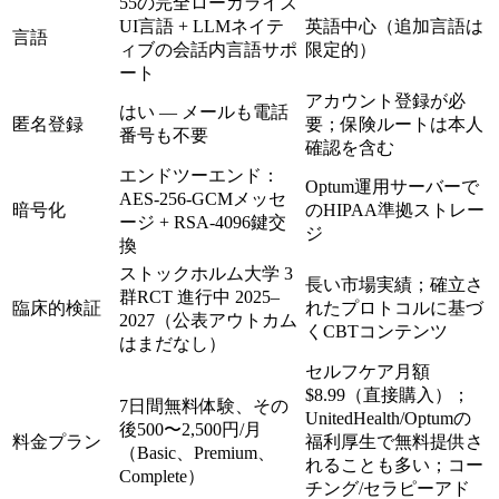
55の完全ローカライズ
UI言語 + LLMネイテ
英語中心（追加言語は
言語
ィブの会話内言語サポ
限定的）
ート
アカウント登録が必
はい — メールも電話
匿名登録
要；保険ルートは本人
番号も不要
確認を含む
エンドツーエンド：
Optum運用サーバーで
AES-256-GCMメッセ
暗号化
のHIPAA準拠ストレー
ージ + RSA-4096鍵交
ジ
換
ストックホルム大学 3
長い市場実績；確立さ
群RCT 進行中 2025–
臨床的検証
れたプロトコルに基づ
2027（公表アウトカム
くCBTコンテンツ
はまだなし）
セルフケア
月額
$8.99
（直接購入）；
7日間無料体験、その
UnitedHealth/Optumの
後
500〜2,500円/月
料金プラン
福利厚生で無料提供さ
（Basic、Premium、
れることも多い；コー
Complete）
チング/セラピーアド