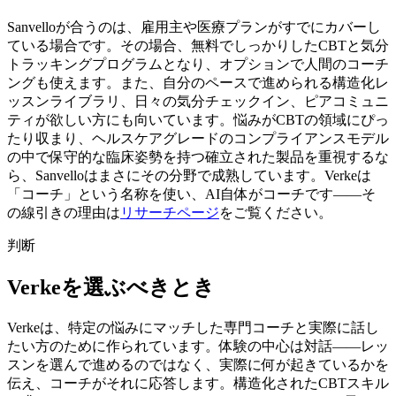
Sanvelloが合うのは、雇用主や医療プランがすでにカバーし
ている場合です。その場合、無料でしっかりしたCBTと気分
トラッキングプログラムとなり、オプションで人間のコーチ
ングも使えます。また、自分のペースで進められる構造化レ
ッスンライブラリ、日々の気分チェックイン、ピアコミュニ
ティが欲しい方にも向いています。悩みがCBTの領域にぴっ
たり収まり、ヘルスケアグレードのコンプライアンスモデル
の中で保守的な臨床姿勢を持つ確立された製品を重視するな
ら、Sanvelloはまさにその分野で成熟しています。Verkeは
「コーチ」という名称を使い、AI自体がコーチです——そ
の線引きの理由は
リサーチページ
をご覧ください。
判断
Verkeを選ぶべきとき
Verkeは、特定の悩みにマッチした専門コーチと実際に話し
たい方のために作られています。体験の中心は対話——レッ
スンを選んで進めるのではなく、実際に何が起きているかを
伝え、コーチがそれに応答します。構造化されたCBTスキル