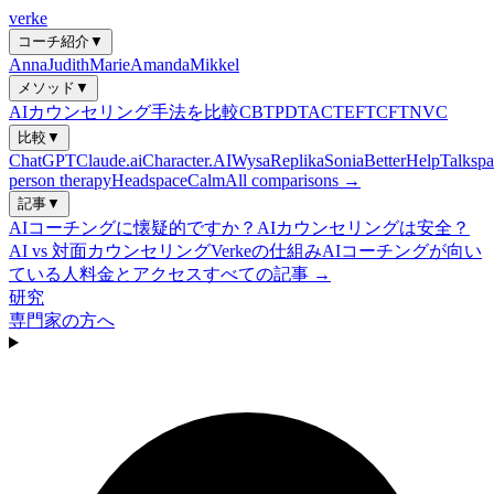
verke
コーチ紹介
▼
Anna
Judith
Marie
Amanda
Mikkel
メソッド
▼
AIカウンセリング手法を比較
CBT
PDT
ACT
EFT
CFT
NVC
比較
▼
ChatGPT
Claude.ai
Character.AI
Wysa
Replika
Sonia
BetterHelp
Talkspa
person therapy
Headspace
Calm
All comparisons →
記事
▼
AIコーチングに懐疑的ですか？
AIカウンセリングは安全？
AI vs 対面カウンセリング
Verkeの仕組み
AIコーチングが向い
ている人
料金とアクセス
すべての記事 →
研究
専門家の方へ