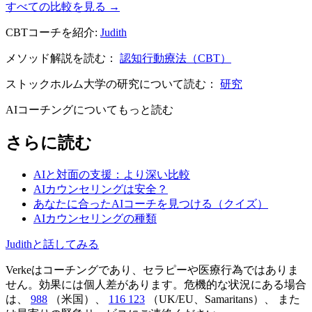
すべての比較を見る →
CBTコーチを紹介:
Judith
メソッド解説を読む：
認知行動療法（CBT）
ストックホルム大学の研究について読む：
研究
AIコーチングについてもっと読む
さらに読む
AIと対面の支援：より深い比較
AIカウンセリングは安全？
あなたに合ったAIコーチを見つける（クイズ）
AIカウンセリングの種類
Judithと話してみる
Verkeはコーチングであり、セラピーや医療行為ではありま
せん。効果には個人差があります。危機的な状況にある場合
は、
988
（米国）、
116 123
（UK/EU、Samaritans）、
また