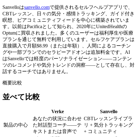
Sanvelloは
sanvello.com
で提供されるセルフヘルプアプリで、
CBTレッスン、日々の気分・感情トラッキング、ガイド付き
瞑想、ピアコミュニティフィードを中心に構築されていま
す。以前はPacificaとして知られ、2020年にUnitedHealthの
Optumに買収されました。多くのユーザーは福利厚生や医療
プランを通じて無料で利用しています。セルフケアプランは
直接購入で
月額$8.99
（または年額）、人間によるコーチン
グや一部プランでのセラピーアドオンは追加料金です。AI
はSanvelloでは軽度のパーソナライゼーション——コンテン
ツのレコメンドや気分トレンドの洞察——として存在し、対
話するコーチではありません。
概要比較
並べて比較
Verke
Sanvello
あなたの状況に合わせ
CBTレッスンライブラ
製品の中心
た対話型コーチ——テ
リ + 気分トラッキング
キストまたは音声で
+ コミュニティ