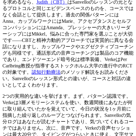
を求めるなら、
Judith（CBT）
はSanvelloのレッスンの元とな
るプロトコルと同じエビデンスベースのものを、コースでは
なく会話として提供します。過去の関係パターンには
Anna、カップルワークにはMarie、アクセプタンスとセルフ
コンパッションにはAmanda、プレッシャーの大きいリーダ
ーシップにはMikkel。悩みに合った専門家を選ぶことが大切
です——CBTと精神力動的アプローチでは実質的に異なる会
話になりますし、カップルワークやエグゼクティブコーチン
グも同様です。通話形式の音声コーチングは製品のコア機能
であり、エンドツーエンド暗号化は標準装備、VerkeはPer
Carlbring教授が指導するストックホルム大学の進行中のRCT
の対象です。
認知行動療法
のメソッド解説をお読みくださ
い。Sanvelloのレッスン形式との違いが、コースと対話の違
いとしてよくわかります。
2つの実用的な違いを挙げます。まず、パターン認識です。
Verkeは3層メモリーシステムを使い、数週間後にあなたが何
に取り組んでいたかを覚えていて、今日の状況を1ヶ月前に
指摘した繰り返しのループとつなげられます。Sanvelloの気
分ログはあなたが読むチャートであり、気づいてくれるコー
チではありません。次に、音声です。Verkeの音声セッショ
ンは最大20分で、タイピングがつらいときに使え、文字サマ