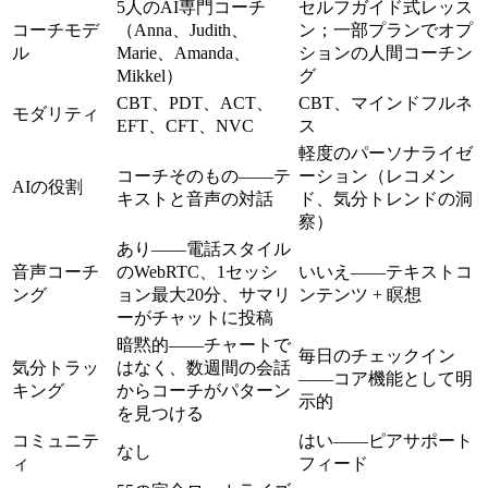
5人のAI専門コーチ
セルフガイド式レッス
コーチモデ
（Anna、Judith、
ン；一部プランでオプ
ル
Marie、Amanda、
ションの人間コーチン
Mikkel）
グ
CBT、PDT、ACT、
CBT、マインドフルネ
モダリティ
EFT、CFT、NVC
ス
軽度のパーソナライゼ
コーチそのもの——テ
ーション（レコメン
AIの役割
キストと音声の対話
ド、気分トレンドの洞
察）
あり——電話スタイル
音声コーチ
のWebRTC、1セッシ
いいえ——テキストコ
ング
ョン最大20分、サマリ
ンテンツ + 瞑想
ーがチャットに投稿
暗黙的——チャートで
毎日のチェックイン
気分トラッ
はなく、数週間の会話
——コア機能として明
キング
からコーチがパターン
示的
を見つける
コミュニテ
はい——ピアサポート
なし
ィ
フィード