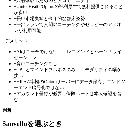
+
共有体験のためのピアコミュニティ
+
UnitedHealth/Optumの福利厚生で無料提供されること
が多い
+
長い市場実績と保守的な臨床姿勢
+
一部プランで人間のコーチングやセラピーのアドオ
ンが利用可能
−
デメリット
−
AIはコーチではない——レコメンドとパーソナライ
ゼーション
−
音声コーチングなし
−
CBTとマインドフルネスのみ——モダリティの幅が
狭い
−
HIPAA準拠のOptumサーバーにデータ保存、エンドツ
ーエンド暗号化ではない
−
アカウント登録が必要；保険ルートは本人確認を含
む
判断
Sanvelloを選ぶとき