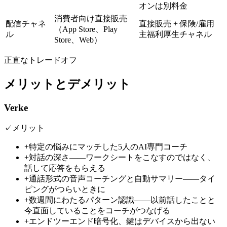
オンは別料金
消費者向け直接販売
配信チャネ
直接販売 + 保険/雇用
（App Store、Play
ル
主福利厚生チャネル
Store、Web）
正直なトレードオフ
メリットとデメリット
Verke
✓
メリット
+
特定の悩みにマッチした5人のAI専門コーチ
+
対話の深さ——ワークシートをこなすのではなく、
話して応答をもらえる
+
通話形式の音声コーチングと自動サマリー——タイ
ピングがつらいときに
+
数週間にわたるパターン認識——以前話したことと
今直面していることをコーチがつなげる
+
エンドツーエンド暗号化、鍵はデバイスから出ない