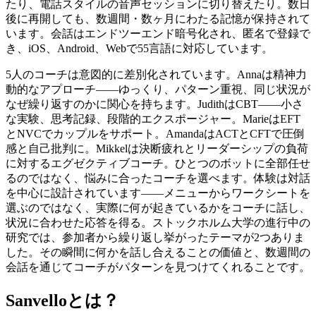
たり、電話スタイルの音声セッションに切り替えたり。数日
後に再開しても、数週間・数ヶ月にわたる記憶が保持されて
います。会話はエンドツーエンド暗号化され、匿名で登録で
き、iOS、Android、Webで55言語に対応しています。
5人のコーチは意図的に差別化されています。Annaは精神力
動的なアプローチ——ゆっくり、パターン重視、同じ状況が
なぜ繰り返すのかに関心を持ちます。JudithはCBT——小さ
な実験、思考記録、段階的エクスポージャー。MarieはEFT
とNVCでカップルをサポート。AmandaはACTとCFTで圧倒
感と自己批判に。Mikkelは決断疲れとリーダーシップの負荷
に対するエグゼクティブコーチ。ひとつのボットに全部任せ
るのではなく、悩みに合ったコーチを選べます。体験は対話
を中心に設計されています——メニューからワークシートを
選ぶのではなく、実際に何が起きているかをコーチに話し、
状況に合わせた応答を得る。ストックホルム大学の進行中の
研究では、参加者から繰り返し挙がったテーマが2つありま
した。その瞬間に何かを話し合えることの価値と、数週間の
会話を通じてコーチがパターンを見つけてくれることです。
Sanvelloとは？