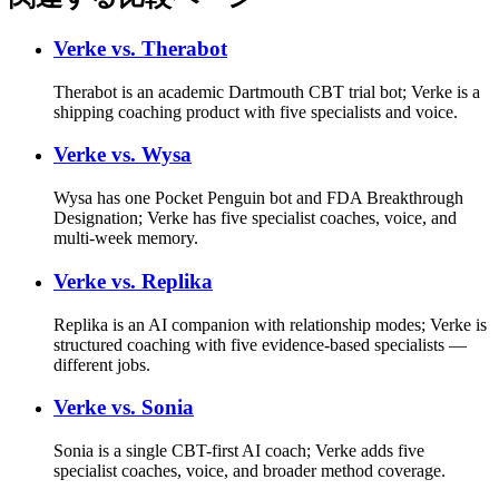
Verke vs.
Therabot
Therabot is an academic Dartmouth CBT trial bot; Verke is a
shipping coaching product with five specialists and voice.
Verke vs.
Wysa
Wysa has one Pocket Penguin bot and FDA Breakthrough
Designation; Verke has five specialist coaches, voice, and
multi-week memory.
Verke vs.
Replika
Replika is an AI companion with relationship modes; Verke is
structured coaching with five evidence-based specialists —
different jobs.
Verke vs.
Sonia
Sonia is a single CBT-first AI coach; Verke adds five
specialist coaches, voice, and broader method coverage.