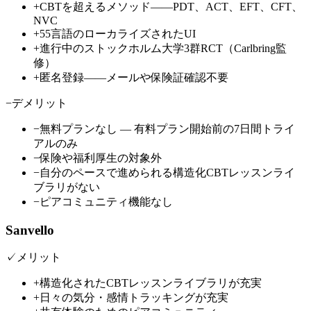
+
CBTを超えるメソッド——PDT、ACT、EFT、CFT、
NVC
+
55言語のローカライズされたUI
+
進行中のストックホルム大学3群RCT（Carlbring監
修）
+
匿名登録——メールや保険証確認不要
−
デメリット
−
無料プランなし — 有料プラン開始前の7日間トライ
アルのみ
−
保険や福利厚生の対象外
−
自分のペースで進められる構造化CBTレッスンライ
ブラリがない
−
ピアコミュニティ機能なし
Sanvello
✓
メリット
+
構造化されたCBTレッスンライブラリが充実
+
日々の気分・感情トラッキングが充実