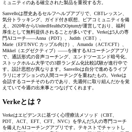
ミュニティのある確立された製品を重視する方。
Sanvelloは歴史あるセルフヘルプアプリで、CBTレッスン、
気分トラッキング、ガイド付き瞑想、ピアコミュニティを備
え、2020年からUnitedHealthのOptumが運営しており、福利
厚生として無料提供されることが多いです。Verkeは5人の専
門AIコーチ——Anna（PDT）、Judith（CBT）、
Marie（EFT/NVC カップル向け）、Amanda（ACT/CFT）、
Mikkel（エグゼクティブ）——を擁するAIコーチングアプリ
で、通話形式の音声コーチング、エンドツーエンド暗号化、
ストックホルム大学での3群ランダム化比較試験が進行中で
す。設計思想が異なります。Sanvelloは自分で進めるライブ
ラリにオプションの人間コーチングを重ねたもの。Verkeは
会話するコーチそのものであり、先週何に取り組んだかを覚
えていて今週の出来事とつなげてくれます。
Verkeとは？
Verkeはエビデンスに基づく心理療法メソッド（CBT、
PDT、ACT、EFT、CFT、NVC）を学んだ5人の専門コーチ
を備えたAIコーチングアプリです。テキストでチャットし