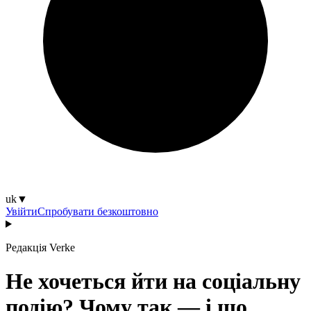
uk
▼
Увійти
Спробувати безкоштовно
Редакція Verke
Не хочеться йти на соціальну
подію? Чому так — і що