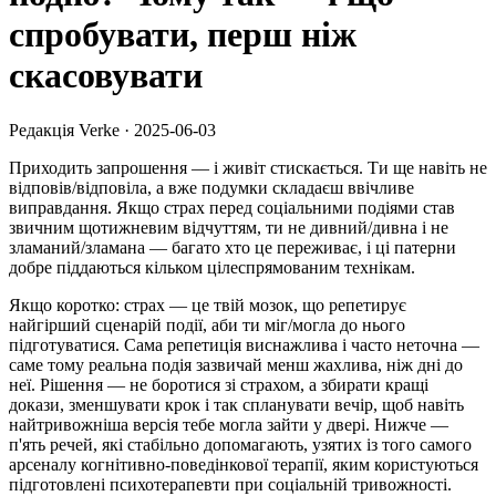
спробувати, перш ніж
скасовувати
Редакція Verke
·
2025-06-03
Приходить запрошення — і живіт стискається. Ти ще навіть не
відповів/відповіла, а вже подумки складаєш ввічливе
виправдання. Якщо страх перед соціальними подіями став
звичним щотижневим відчуттям, ти не дивний/дивна і не
зламаний/зламана — багато хто це переживає, і ці патерни
добре піддаються кільком цілеспрямованим технікам.
Якщо коротко: страх — це твій мозок, що репетирує
найгірший сценарій події, аби ти міг/могла до нього
підготуватися. Сама репетиція виснажлива і часто неточна —
саме тому реальна подія зазвичай менш жахлива, ніж дні до
неї. Рішення — не боротися зі страхом, а збирати кращі
докази, зменшувати крок і так спланувати вечір, щоб навіть
найтривожніша версія тебе могла зайти у двері. Нижче —
п'ять речей, які стабільно допомагають, узятих із того самого
арсеналу когнітивно-поведінкової терапії, яким користуються
підготовлені психотерапевти при соціальній тривожності.