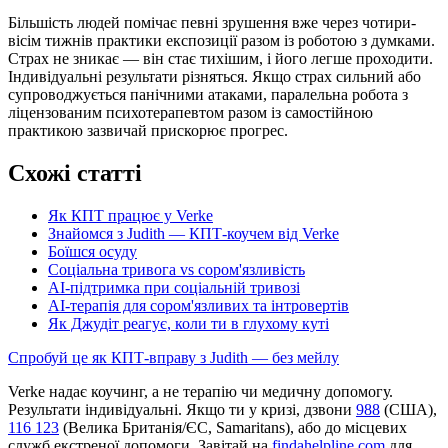
Більшість людей помічає певні зрушення вже через чотири-
вісім тижнів практики експозиції разом із роботою з думками.
Страх не зникає — він стає тихішим, і його легше проходити.
Індивідуальні результати різняться. Якщо страх сильний або
супроводжується панічними атаками, паралельна робота з
ліцензованим психотерапевтом разом із самостійною
практикою зазвичай прискорює прогрес.
Схожі статті
Як КПТ працює у Verke
Знайомся з Judith — КПТ-коучем від Verke
Боїшся осуду
Соціальна тривога vs сором'язливість
AI-підтримка при соціальній тривозі
AI-терапія для сором'язливих та інтровертів
Як Джудіт реагує, коли ти в глухому куті
Спробуй це як КПТ-вправу з Judith — без мейлу
Verke надає коучинг, а не терапію чи медичну допомогу.
Результати індивідуальні. Якщо ти у кризі, дзвони
988
(США),
116 123
(Велика Британія/ЄС, Samaritans),
або до місцевих
служб екстреної допомоги. Завітай на
findahelpline.com
для