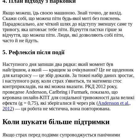
4. План відходу з парковки
Якщо можеш, їдь своєю машиною. Знай точно, де вихід.
Скажи собі, що можеш піти будь-якої миті без пояснень.
Парадоксально, але чіткий шлях до відступу зменшує саме ту
тривогу, яка штовхає тебе піти. Відчуття пастки гірше за
відчуття, що можеш піти. Люди, які дозволяють собі піти,
часто й не йдуть.
5. Рефлексія після події
Наступного дня запиши два рядки: який момент був
найгіршим, а який — кращим за очікування? Це не щоденник
для катарсису — це збір доказів. За тижні набір даних зростає,
і наступного разу, коли страх з'явиться, ти матимеш стос
контрприкладів, на які можна вказати. РКД 2012 року,
проведене Andersson, Carlbring і Furmark, показало, що
керована онлайн-КПТ для соціальної тривожності дала великі
ефекти (g = 0,75), які зберігалися й через рік (
Andersson et al.,
2012
) — ця робота не містична, вона повторювана.
Коли шукати більше підтримки
Якщо страх перед подіями супроводжується панічними