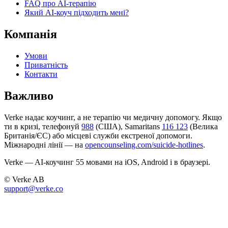
FAQ про AI-терапію
Який AI-коуч підходить мені?
Компанія
Умови
Приватність
Контакти
Важливо
Verke надає коучинг, а не терапію чи медичну допомогу. Якщо
ти в кризі, телефонуй
988
(США), Samaritans
116 123
(Велика
Британія/ЄС) або місцеві служби екстреної допомоги.
Міжнародні лінії — на
opencounseling.com/suicide-hotlines
.
Verke — AI-коучинг 55 мовами на iOS, Android і в браузері.
© Verke AB
support@verke.co