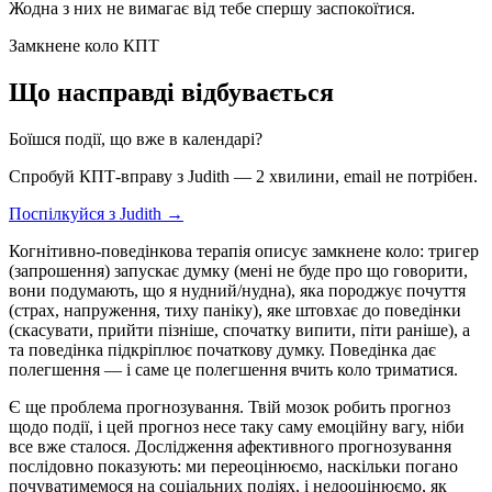
Жодна з них не вимагає від тебе спершу заспокоїтися.
Замкнене коло КПТ
Що насправді відбувається
Боїшся події, що вже в календарі?
Спробуй КПТ-вправу з Judith — 2 хвилини, email не потрібен.
Поспілкуйся з Judith →
Когнітивно-поведінкова терапія описує замкнене коло: тригер
(запрошення) запускає думку (мені не буде про що говорити,
вони подумають, що я нудний/нудна), яка породжує почуття
(страх, напруження, тиху паніку), яке штовхає до поведінки
(скасувати, прийти пізніше, спочатку випити, піти раніше), а
та поведінка підкріплює початкову думку. Поведінка дає
полегшення — і саме це полегшення вчить коло триматися.
Є ще проблема прогнозування. Твій мозок робить прогноз
щодо події, і цей прогноз несе таку саму емоційну вагу, ніби
все вже сталося. Дослідження афективного прогнозування
послідовно показують: ми переоцінюємо, наскільки погано
почуватимемося на соціальних подіях, і недооцінюємо, як