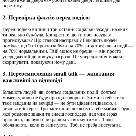
ногою вже за дверима» робить вхідні двері легшими для
перетину.
2. Перевірка фактів перед подією
Перед подією випиши три останні соціальні заходи, на яких
ти реально був/була. Конкретно: що ти прогнозував/
прогнозувала? Що сталося насправді? Більшість людей
помічає, що їхні прогнози були на 70% катастрофою, а події —
на 70% нормальними. Твій мозок не бреше — він просто
упереджений до пошуку загрози. Це упередження можна
скоригувати, показуючи йому дані.
3. Переосмислення small talk — запитання
важливіші за відповіді
Більшість людей, які бояться соціальних подій, бояться
моменту, коли не буде про що говорити. Зніми із себе тиск:
твоє завдання на вечірці — не бути цікавим/цікавою, а
виявляти інтерес. Три запитання витягнуть тебе майже з будь-
якої розмови: звідки ти знаєш господаря, над чим зараз
працюєш, що було найкращим у твоєму тижні. Люди
обожнюють, коли їх запитують. Тобі не треба виступати.