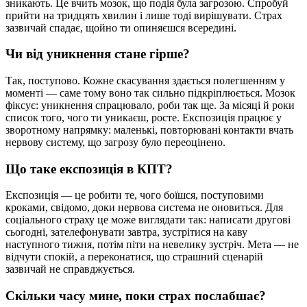
зникають. Це вчить мозок, що подія була загрозою. Спробуй
прийти на тридцять хвилин і лише тоді вирішувати. Страх
зазвичай спадає, щойно ти опиняєшся всередині.
Чи від уникнення стане гірше?
Так, поступово. Кожне скасування здається полегшенням у
моменті — саме тому воно так сильно підкріплюється. Мозок
фіксує: уникнення спрацювало, роби так ще. За місяці й роки
список того, чого ти уникаєш, росте. Експозиція працює у
зворотному напрямку: маленькі, повторювані контакти вчать
нервову систему, що загрозу було переоцінено.
Що таке експозиція в КПТ?
Експозиція — це робити те, чого боїшся, поступовими
кроками, свідомо, доки нервова система не оновиться. Для
соціального страху це може виглядати так: написати другові
сьогодні, зателефонувати завтра, зустрітися на каву
наступного тижня, потім піти на невелику зустріч. Мета — не
відчути спокій, а переконатися, що страшний сценарій
зазвичай не справджується.
Скільки часу мине, поки страх послабшає?