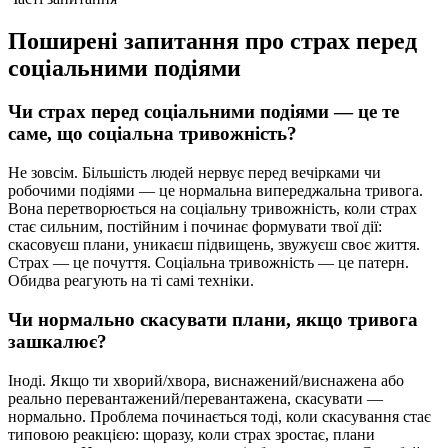
Поширені запитання про страх перед
соціальними подіями
Чи страх перед соціальними подіями — це те
саме, що соціальна тривожність?
Не зовсім. Більшість людей нервує перед вечірками чи
робочими подіями — це нормальна випереджальна тривога.
Вона перетворюється на соціальну тривожність, коли страх
стає сильним, постійним і починає формувати твої дії:
скасовуєш плани, уникаєш підвищень, звужуєш своє життя.
Страх — це почуття. Соціальна тривожність — це патерн.
Обидва реагують на ті самі техніки.
Чи нормально скасувати плани, якщо тривога
зашкалює?
Іноді. Якщо ти хворий/хвора, виснажений/виснажена або
реально перевантажений/перевантажена, скасувати —
нормально. Проблема починається тоді, коли скасування стає
типовою реакцією: щоразу, коли страх зростає, плани