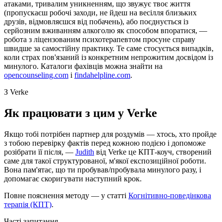
атаками, тривалим уникненням, що звужує твоє життя
(пропускаєш робочі заходи, не йдеш на весілля близьких
друзів, відмовляєшся від побачень), або поєднується із
серйозним вживанням алкоголю як способом впоратися, —
робота з ліцензованим психотерапевтом просуне справу
швидше за самостійну практику. Те саме стосується випадків,
коли страх пов'язаний із конкретним непрожитим досвідом із
минулого. Каталоги фахівців можна знайти на
opencounseling.com
і
findahelpline.com
.
З Verke
Як працювати з цим у Verke
Якщо тобі потрібен партнер для роздумів — хтось, хто пройде
з тобою перевірку фактів перед кожною подією і допоможе
розібрати її після, —
Judith
від Verke це КПТ-коуч, створений
саме для такої структурованої, м'якої експозиційної роботи.
Вона пам'ятає, що ти пробував/пробувала минулого разу, і
допомагає скоригувати наступний крок.
Повне пояснення методу — у статті
Когнітивно-поведінкова
терапія (КПТ)
.
Часті запитання