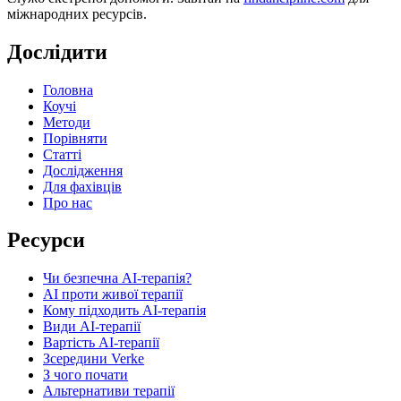
міжнародних ресурсів.
Дослідити
Головна
Коучі
Методи
Порівняти
Статті
Дослідження
Для фахівців
Про нас
Ресурси
Чи безпечна AI-терапія?
AI проти живої терапії
Кому підходить AI-терапія
Види AI-терапії
Вартість AI-терапії
Зсередини Verke
З чого почати
Альтернативи терапії