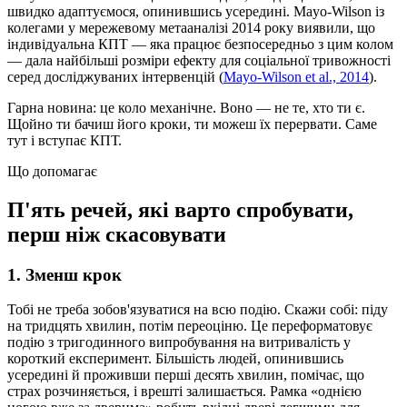
швидко адаптуємося, опинившись усередині. Mayo-Wilson із
колегами у мережевому метааналізі 2014 року виявили, що
індивідуальна КПТ — яка працює безпосередньо з цим колом
— дала найбільші розміри ефекту для соціальної тривожності
серед досліджуваних інтервенцій (
Mayo-Wilson et al., 2014
).
Гарна новина: це коло механічне. Воно — не те, хто ти є.
Щойно ти бачиш його кроки, ти можеш їх перервати. Саме
тут і вступає КПТ.
Що допомагає
П'ять речей, які варто спробувати,
перш ніж скасовувати
1. Зменш крок
Тобі не треба зобов'язуватися на всю подію. Скажи собі: піду
на тридцять хвилин, потім переоціню. Це переформатовує
подію з тригодинного випробування на витривалість у
короткий експеримент. Більшість людей, опинившись
усередині й проживши перші десять хвилин, помічає, що
страх розчиняється, і врешті залишається. Рамка «однією