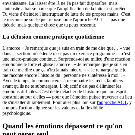
envahissante. La laisser être là ne l'a pas fait disparaître, mais
l'intensité a baissé parce que l'amplification de la lutte s'est arrêtée.
Tu viens d'éteindre l'interrupteur de lutte de tes propres mains. C'est
le mécanisme sur lequel repose toute l'approche ACT — pas une
théorie, mais quelque chose que tu peux ressentir.
La défusion comme pratique quotidienne
L'amorce « Je remarque que je suis en train de me dire que… » vue
dans la section précédente n'est pas un exercice programmé — c'est
une micro-pratique continue. Surprends-toi au milieu d'une réaction
émotionnelle forte et glisse l'amorce : « Je remarque que je suis en
train de me dire que ça n'ira jamais mieux. » « Je remarque que je
me raconte encore l'histoire du "personne ne s'intéresse à moi". »
Avec le temps, tu commenceras à reconnaître les récits familiers
avant qu'ils ne te submergent. L'objectif n'est pas d'éliminer les
émotions difficiles. C'est de te détacher de l'histoire que ton esprit
construit autour d'elles — pour que l'émotion puisse traverser au lieu
de s'installer durablement. Pour aller plus loin sur
l'approche ACT
, y
compris l'action alignée sur les valeurs et la flexibilité
psychologique.
Quand les émotions dépassent ce qu'on
peut gérer seul