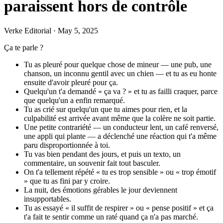
paraissent hors de contrôle
Verke Editorial
·
May 5, 2025
Ça te parle ?
Tu as pleuré pour quelque chose de mineur — une pub, une
chanson, un inconnu gentil avec un chien — et tu as eu honte
ensuite d'avoir pleuré pour ça.
Quelqu'un t'a demandé « ça va ? » et tu as failli craquer, parce
que quelqu'un a enfin remarqué.
Tu as crié sur quelqu'un que tu aimes pour rien, et la
culpabilité est arrivée avant même que la colère ne soit partie.
Une petite contrariété — un conducteur lent, un café renversé,
une appli qui plante — a déclenché une réaction qui t'a même
paru disproportionnée à toi.
Tu vas bien pendant des jours, et puis un texto, un
commentaire, un souvenir fait tout basculer.
On t'a tellement répété « tu es trop sensible » ou « trop émotif
» que tu as fini par y croire.
La nuit, des émotions gérables le jour deviennent
insupportables.
Tu as essayé « il suffit de respirer » ou « pense positif » et ça
t'a fait te sentir comme un raté quand ça n'a pas marché.