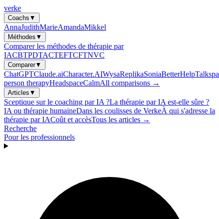
verke
Coachs
▼
Anna
Judith
Marie
Amanda
Mikkel
Méthodes
▼
Comparer les méthodes de thérapie par
IA
CBT
PDT
ACT
EFT
CFT
NVC
Comparer
▼
ChatGPT
Claude.ai
Character.AI
Wysa
Replika
Sonia
BetterHelp
Talkspa
person therapy
Headspace
Calm
All comparisons →
Articles
▼
Sceptique sur le coaching par IA ?
La thérapie par IA est-elle sûre ?
IA ou thérapie humaine
Dans les coulisses de Verke
À qui s'adresse la
thérapie par IA
Coût et accès
Tous les articles →
Recherche
Pour les professionnels