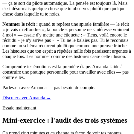
— ça te sort du pilote automatique. La pensée est toujours là. Mais
c'est désormais quelque chose que tu observes plutôt que quelque
chose dans laquelle tu te noies.
Nommer le récit :
quand tu repères une spirale familière — le récit
« je vais m'effondrer », la boucle « personne ne s'intéresse vraiment
à moi » — essaie d'y mettre une étiquette : « Tiens, voilà encore le
récit du « je n'y arrive pas ». » Tu ne le balaies pas. Tu le reconnais
comme un schéma récurrent plutôt que comme une preuve fraîche.
Les histoires que ton esprit a répétées mille fois paraissent urgentes à
chaque fois. Les nommer comme des histoires casse cette illusion.
Comprendre tes émotions est la première étape. Amanda t'aide à
construire une pratique personnelle pour travailler avec elles — pas
contre elles.
Parles-en avec Amanda — pas besoin de compte.
Discuter avec Amanda →
Essaie maintenant
Mini-exercice : l'audit des trois systèmes
Ça prend cinq minutes et ça change ta façon de voir tes propres