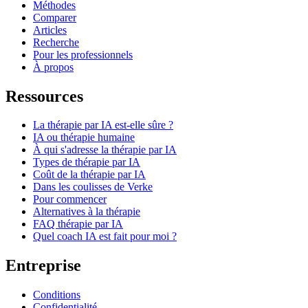
Méthodes
Comparer
Articles
Recherche
Pour les professionnels
À propos
Ressources
La thérapie par IA est-elle sûre ?
IA ou thérapie humaine
À qui s'adresse la thérapie par IA
Types de thérapie par IA
Coût de la thérapie par IA
Dans les coulisses de Verke
Pour commencer
Alternatives à la thérapie
FAQ thérapie par IA
Quel coach IA est fait pour moi ?
Entreprise
Conditions
Confidentialité