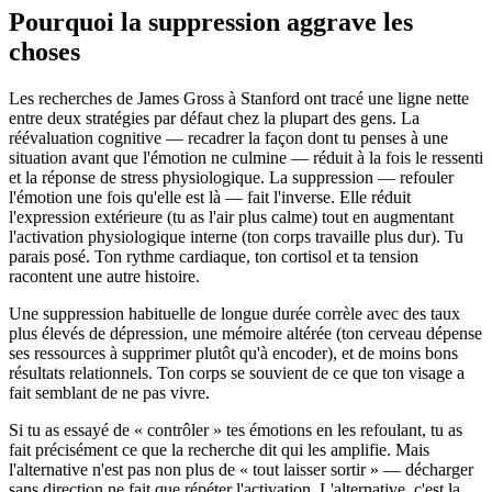
Pourquoi la suppression aggrave les
choses
Les recherches de James Gross à Stanford ont tracé une ligne nette
entre deux stratégies par défaut chez la plupart des gens. La
réévaluation cognitive — recadrer la façon dont tu penses à une
situation avant que l'émotion ne culmine — réduit à la fois le ressenti
et la réponse de stress physiologique. La suppression — refouler
l'émotion une fois qu'elle est là — fait l'inverse. Elle réduit
l'expression extérieure (tu as l'air plus calme) tout en augmentant
l'activation physiologique interne (ton corps travaille plus dur). Tu
parais posé. Ton rythme cardiaque, ton cortisol et ta tension
racontent une autre histoire.
Une suppression habituelle de longue durée corrèle avec des taux
plus élevés de dépression, une mémoire altérée (ton cerveau dépense
ses ressources à supprimer plutôt qu'à encoder), et de moins bons
résultats relationnels. Ton corps se souvient de ce que ton visage a
fait semblant de ne pas vivre.
Si tu as essayé de « contrôler » tes émotions en les refoulant, tu as
fait précisément ce que la recherche dit qui les amplifie. Mais
l'alternative n'est pas non plus de « tout laisser sortir » — décharger
sans direction ne fait que répéter l'activation. L'alternative, c'est la