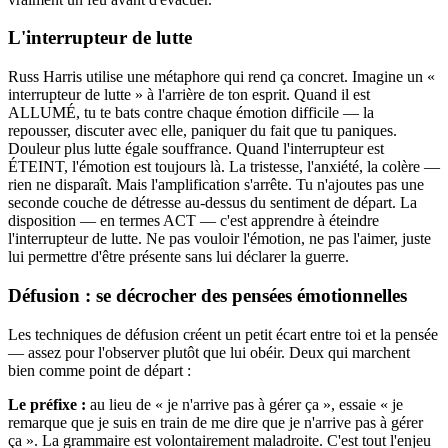
L'interrupteur de lutte
Russ Harris utilise une métaphore qui rend ça concret. Imagine un «
interrupteur de lutte » à l'arrière de ton esprit. Quand il est
ALLUMÉ, tu te bats contre chaque émotion difficile — la
repousser, discuter avec elle, paniquer du fait que tu paniques.
Douleur plus lutte égale souffrance. Quand l'interrupteur est
ÉTEINT, l'émotion est toujours là. La tristesse, l'anxiété, la colère —
rien ne disparaît. Mais l'amplification s'arrête. Tu n'ajoutes pas une
seconde couche de détresse au-dessus du sentiment de départ. La
disposition — en termes ACT — c'est apprendre à éteindre
l'interrupteur de lutte. Ne pas vouloir l'émotion, ne pas l'aimer, juste
lui permettre d'être présente sans lui déclarer la guerre.
Défusion : se décrocher des pensées émotionnelles
Les techniques de défusion créent un petit écart entre toi et la pensée
— assez pour l'observer plutôt que lui obéir. Deux qui marchent
bien comme point de départ :
Le préfixe :
au lieu de « je n'arrive pas à gérer ça », essaie « je
remarque que je suis en train de me dire que je n'arrive pas à gérer
ça ». La grammaire est volontairement maladroite. C'est tout l'enjeu