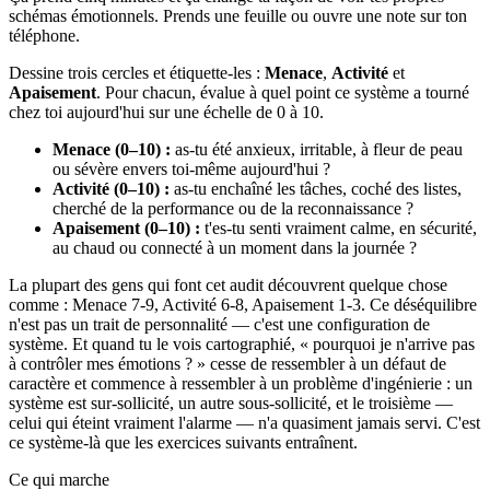
schémas émotionnels. Prends une feuille ou ouvre une note sur ton
téléphone.
Dessine trois cercles et étiquette-les :
Menace
,
Activité
et
Apaisement
. Pour chacun, évalue à quel point ce système a tourné
chez toi aujourd'hui sur une échelle de 0 à 10.
Menace (0–10) :
as-tu été anxieux, irritable, à fleur de peau
ou sévère envers toi-même aujourd'hui ?
Activité (0–10) :
as-tu enchaîné les tâches, coché des listes,
cherché de la performance ou de la reconnaissance ?
Apaisement (0–10) :
t'es-tu senti vraiment calme, en sécurité,
au chaud ou connecté à un moment dans la journée ?
La plupart des gens qui font cet audit découvrent quelque chose
comme : Menace 7-9, Activité 6-8, Apaisement 1-3. Ce déséquilibre
n'est pas un trait de personnalité — c'est une configuration de
système. Et quand tu le vois cartographié, « pourquoi je n'arrive pas
à contrôler mes émotions ? » cesse de ressembler à un défaut de
caractère et commence à ressembler à un problème d'ingénierie : un
système est sur-sollicité, un autre sous-sollicité, et le troisième —
celui qui éteint vraiment l'alarme — n'a quasiment jamais servi. C'est
ce système-là que les exercices suivants entraînent.
Ce qui marche