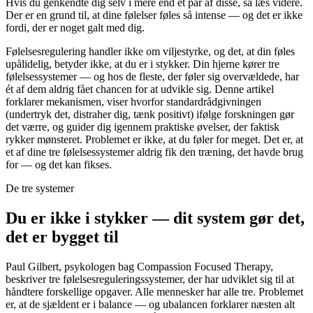
Hvis du genkendte dig selv i mere end et par af disse, så læs videre.
Der er en grund til, at dine følelser føles så intense — og det er ikke
fordi, der er noget galt med dig.
Følelsesregulering handler ikke om viljestyrke, og det, at din føles
upålidelig, betyder ikke, at du er i stykker. Din hjerne kører tre
følelsessystemer — og hos de fleste, der føler sig overvældede, har
ét af dem aldrig fået chancen for at udvikle sig. Denne artikel
forklarer mekanismen, viser hvorfor standardrådgivningen
(undertryk det, distraher dig, tænk positivt) ifølge forskningen gør
det værre, og guider dig igennem praktiske øvelser, der faktisk
rykker mønsteret. Problemet er ikke, at du føler for meget. Det er, at
et af dine tre følelsessystemer aldrig fik den træning, det havde brug
for — og det kan fikses.
De tre systemer
Du er ikke i stykker — dit system gør det,
det er bygget til
Paul Gilbert, psykologen bag Compassion Focused Therapy,
beskriver tre følelsesreguleringssystemer, der har udviklet sig til at
håndtere forskellige opgaver. Alle mennesker har alle tre. Problemet
er, at de sjældent er i balance — og ubalancen forklarer næsten alt