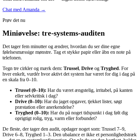
Chat med Amanda →
Prøv det nu
Miniøvelse: tre-systems-auditen
Det tager fem minutter og ændrer, hvordan du ser dine egne
følelsesmæssige mønstre. Tag et stykke papir eller åbn en note på
telefonen.
Tegn tre cirkler og mærk dem:
Trussel
,
Drive
og
Tryghed
. For
hver enkelt, vurdér hvor aktivt det system har været for dig i dag på
en skala fra 0–10.
Trussel (0–10):
Har du været ængstelig, irritabel, på kanten
eller selvkritisk i dag?
Drive (0–10):
Har du jaget opgaver, tjekket lister, søgt
præstation eller anerkendelse?
Tryghed (0–10):
Har du på noget tidspunkt i dag følt dig
oprigtigt rolig, tryg, varm eller forbundet?
De fleste, der tager den audit, opdager noget som: Trussel 7–9,
Drive 6–8, Tryghed 1–3. Den ubalance er ikke et personlighedstræk