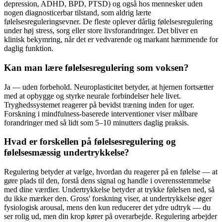
depression, ADHD, BPD, PTSD) og også hos mennesker uden
nogen diagnosticerbar tilstand, som aldrig lærte
følelsesreguleringsevner. De fleste oplever dårlig følelsesregulering
under høj stress, sorg eller store livsforandringer. Det bliver en
klinisk bekymring, når det er vedvarende og markant hæmmende for
daglig funktion.
Kan man lære følelsesregulering som voksen?
Ja — uden forbehold. Neuroplasticitet betyder, at hjernen fortsætter
med at opbygge og styrke neurale forbindelser hele livet.
Tryghedssystemet reagerer på bevidst træning inden for uger.
Forskning i mindfulness-baserede interventioner viser målbare
forandringer med så lidt som 5–10 minutters daglig praksis.
Hvad er forskellen på følelsesregulering og
følelsesmæssig undertrykkelse?
Regulering betyder at vælge, hvordan du reagerer på en følelse — at
gøre plads til den, forstå dens signal og handle i overensstemmelse
med dine værdier. Undertrykkelse betyder at trykke følelsen ned, så
du ikke mærker den. Gross' forskning viser, at undertrykkelse øger
fysiologisk arousal, mens den kun reducerer det ydre udtryk — du
ser rolig ud, men din krop kører på overarbejde. Regulering arbejder