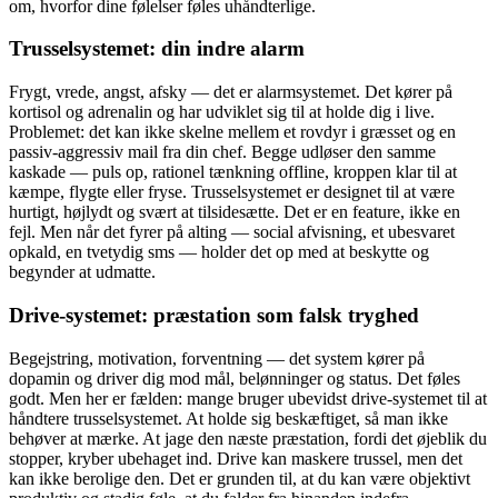
om, hvorfor dine følelser føles uhåndterlige.
Trusselsystemet: din indre alarm
Frygt, vrede, angst, afsky — det er alarmsystemet. Det kører på
kortisol og adrenalin og har udviklet sig til at holde dig i live.
Problemet: det kan ikke skelne mellem et rovdyr i græsset og en
passiv-aggressiv mail fra din chef. Begge udløser den samme
kaskade — puls op, rationel tænkning offline, kroppen klar til at
kæmpe, flygte eller fryse. Trusselsystemet er designet til at være
hurtigt, højlydt og svært at tilsidesætte. Det er en feature, ikke en
fejl. Men når det fyrer på alting — social afvisning, et ubesvaret
opkald, en tvetydig sms — holder det op med at beskytte og
begynder at udmatte.
Drive-systemet: præstation som falsk tryghed
Begejstring, motivation, forventning — det system kører på
dopamin og driver dig mod mål, belønninger og status. Det føles
godt. Men her er fælden: mange bruger ubevidst drive-systemet til at
håndtere trusselsystemet. At holde sig beskæftiget, så man ikke
behøver at mærke. At jage den næste præstation, fordi det øjeblik du
stopper, kryber ubehaget ind. Drive kan maskere trussel, men det
kan ikke berolige den. Det er grunden til, at du kan være objektivt