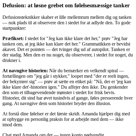
Defusion: at løsne grebet om følelsesmæssige tanker
Defusionsteknikker skaber et lille mellemrum mellem dig og tanken
— nok plads til at observere den i stedet for at adlyde den. To gode
startpunkter:
Præfikset:
I stedet for "Jeg kan ikke klare det her," prøv "Jeg har
tanken om, at jeg ikke kan klare det her." Grammatikken er bevidst
akavet. Det er pointen — det tvinger dig ud af autopilot. Tanken er
der stadig. Men den er nu noget, du observerer, i stedet for noget, du
drukner i.
At navngive historien:
Når du bemærker en velkendt spiral —
fortællingen om "jeg går i stykker," loopet med "der er reelt ingen,
der bekymrer sig" — prøv at sætte en etiket på: "Nå, der er 'jeg kan
ikke klare det'-historien igen." Du affejer den ikke. Du genkender
den som et tilbagevendende mønster i stedet for frisk bevis.
Historier, dit sind har øvet tusindvis af gange, føles presserende hver
gang. At navngive dem som historier bryder den illusion.
At forstå dine følelser er det første skridt. Amanda hjælper dig med
at opbygge en personlig praksis for at arbejde med dem — ikke
imod dem.
Chat med Amanda om det — ingen konto nødvendig.