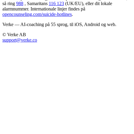
så ring
988
, Samaritans
116 123
(UK/EU), eller dit lokale
alarmnummer. Internationale linjer findes på
opencounseling.com/suicide-hotlines
.
Verke — AI-coaching på 55 sprog, til iOS, Android og web.
© Verke AB
support@verke.co