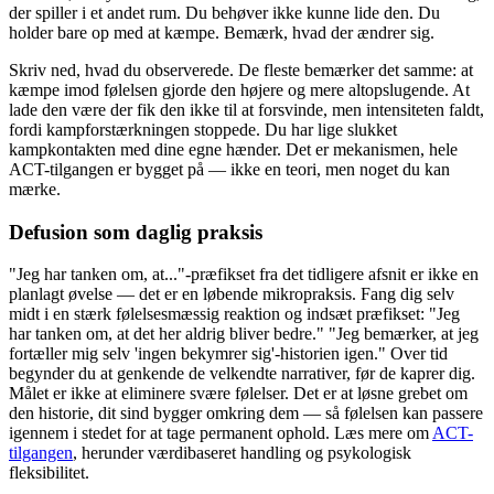
der spiller i et andet rum. Du behøver ikke kunne lide den. Du
holder bare op med at kæmpe. Bemærk, hvad der ændrer sig.
Skriv ned, hvad du observerede. De fleste bemærker det samme: at
kæmpe imod følelsen gjorde den højere og mere altopslugende. At
lade den være der fik den ikke til at forsvinde, men intensiteten faldt,
fordi kampforstærkningen stoppede. Du har lige slukket
kampkontakten med dine egne hænder. Det er mekanismen, hele
ACT-tilgangen er bygget på — ikke en teori, men noget du kan
mærke.
Defusion som daglig praksis
"Jeg har tanken om, at..."-præfikset fra det tidligere afsnit er ikke en
planlagt øvelse — det er en løbende mikropraksis. Fang dig selv
midt i en stærk følelsesmæssig reaktion og indsæt præfikset: "Jeg
har tanken om, at det her aldrig bliver bedre." "Jeg bemærker, at jeg
fortæller mig selv 'ingen bekymrer sig'-historien igen." Over tid
begynder du at genkende de velkendte narrativer, før de kaprer dig.
Målet er ikke at eliminere svære følelser. Det er at løsne grebet om
den historie, dit sind bygger omkring dem — så følelsen kan passere
igennem i stedet for at tage permanent ophold. Læs mere om
ACT-
tilgangen
, herunder værdibaseret handling og psykologisk
fleksibilitet.