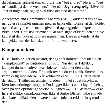
du behandler signalet som en ordre: når "Jeg er vred" bliver til "Jeg
må handle på denne vrede nu," eller når "Jeg er ængstelig" bliver til
"der er noget galt, og jeg skal fikse det med det samme."
Acceptance and Commitment Therapy (ACT) kalder det fusion —
når du er så smeltet sammen med en tanke eller følelse, at den holder
op med at ligne en mental begivenhed og begynder at ligne
virkelighed. Defusion er evnen til at høre signalet klart uden at blive
kapret af det. Ikke at ignorere røgalarmen. Bare at erkende, at du
kan tjekke, om der faktisk er ild, før du evakuerer.
Kampkontakten
Russ Harris bruger en metafor, der gør det konkret. Forestil dig en
"kampkontakt" på bagsiden af dit sind. Når den er TÆNDT,
kæmper du mod enhver svær følelse — skubber den væk,
argumenterer imod den, får panik over at du er i panik. Smerte plus
kamp er lig med lidelse. Når kontakten er SLUKKET, er følelsen
der stadig. Tristheden, angsten, vreden — intet af det forsvinder.
Men forstærkningen stopper. Du lægger ikke et andet lag af ubehag
oven på den oprindelige følelse. Villighed — i ACT-termer — er at
lære at slukke kampkontakten. Ikke at ønske følelsen, ikke at nyde
den, bare at tillade den at være til stede uden at erklære krig mod
den.