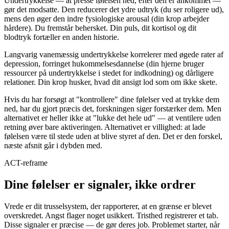
Undertrykkelse — at presse følelsen ned, efter den er ankommet —
gør det modsatte. Den reducerer det ydre udtryk (du ser roligere ud),
mens den øger den indre fysiologiske arousal (din krop arbejder
hårdere). Du fremstår behersket. Din puls, dit kortisol og dit
blodtryk fortæller en anden historie.
Langvarig vanemæssig undertrykkelse korrelerer med øgede rater af
depression, forringet hukommelsesdannelse (din hjerne bruger
ressourcer på undertrykkelse i stedet for indkodning) og dårligere
relationer. Din krop husker, hvad dit ansigt lod som om ikke skete.
Hvis du har forsøgt at "kontrollere" dine følelser ved at trykke dem
ned, har du gjort præcis det, forskningen siger forstærker dem. Men
alternativet er heller ikke at "lukke det hele ud" — at ventilere uden
retning øver bare aktiveringen. Alternativet er villighed: at lade
følelsen være til stede uden at blive styret af den. Det er den forskel,
næste afsnit går i dybden med.
ACT-reframe
Dine følelser er signaler, ikke ordrer
Vrede er dit trusselsystem, der rapporterer, at en grænse er blevet
overskredet. Angst flager noget usikkert. Tristhed registrerer et tab.
Disse signaler er præcise — de gør deres job. Problemet starter, når