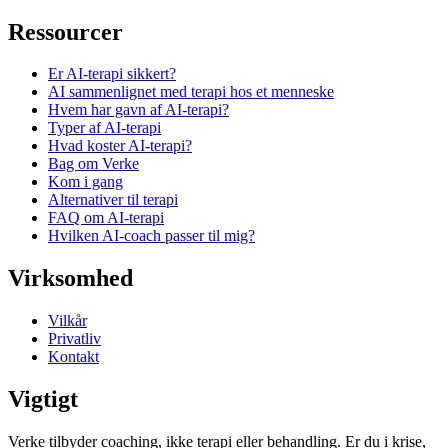
Ressourcer
Er AI-terapi sikkert?
AI sammenlignet med terapi hos et menneske
Hvem har gavn af AI-terapi?
Typer af AI-terapi
Hvad koster AI-terapi?
Bag om Verke
Kom i gang
Alternativer til terapi
FAQ om AI-terapi
Hvilken AI-coach passer til mig?
Virksomhed
Vilkår
Privatliv
Kontakt
Vigtigt
Verke tilbyder coaching, ikke terapi eller behandling. Er du i krise,