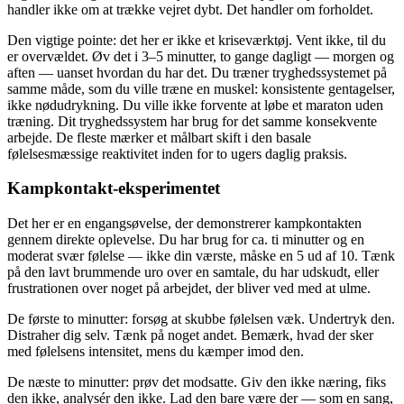
handler ikke om at trække vejret dybt. Det handler om forholdet.
Den vigtige pointe: det her er ikke et kriseværktøj. Vent ikke, til du
er overvældet. Øv det i 3–5 minutter, to gange dagligt — morgen og
aften — uanset hvordan du har det. Du træner tryghedssystemet på
samme måde, som du ville træne en muskel: konsistente gentagelser,
ikke nødudrykning. Du ville ikke forvente at løbe et maraton uden
træning. Dit tryghedssystem har brug for det samme konsekvente
arbejde. De fleste mærker et målbart skift i den basale
følelsesmæssige reaktivitet inden for to ugers daglig praksis.
Kampkontakt-eksperimentet
Det her er en engangsøvelse, der demonstrerer kampkontakten
gennem direkte oplevelse. Du har brug for ca. ti minutter og en
moderat svær følelse — ikke din værste, måske en 5 ud af 10. Tænk
på den lavt brummende uro over en samtale, du har udskudt, eller
frustrationen over noget på arbejdet, der bliver ved med at ulme.
De første to minutter: forsøg at skubbe følelsen væk. Undertryk den.
Distraher dig selv. Tænk på noget andet. Bemærk, hvad der sker
med følelsens intensitet, mens du kæmper imod den.
De næste to minutter: prøv det modsatte. Giv den ikke næring, fiks
den ikke, analysér den ikke. Lad den bare være der — som en sang,