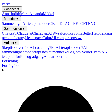
verke
Coaches
▼
Anna
Judith
Marie
Amanda
Mikkel
Metoder
▼
Sammenlign AI-terapimetoder
CBT
PDT
ACT
EFT
CFT
NVC
Sammenlign
▼
ChatGPT
Claude.ai
Character.AI
Wysa
Replika
Sonia
BetterHelp
Talkspa
person therapy
Headspace
Calm
All comparisons →
Artikler
▼
Skeptisk over for AI-coaching?
Er AI-terapi sikkert?
AI
sammenlignet med terapi hos et menneske
Bag om Verke
Hvem AI-
terapi er for
Pris og adgang
Alle artikler →
Forskning
For fagfolk