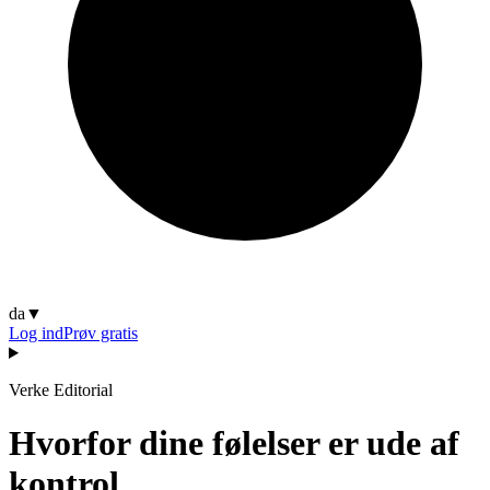
da
▼
Log ind
Prøv gratis
Verke Editorial
Hvorfor dine følelser er ude af
kontrol