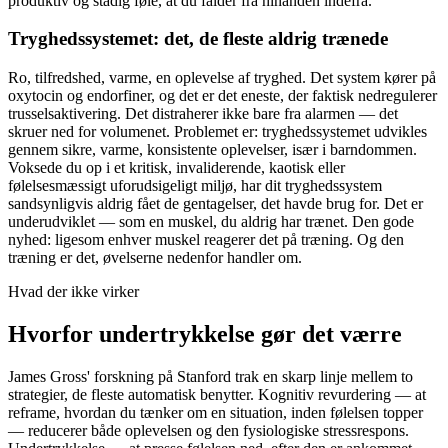
produktiv og stadig føle, at du falder fra hinanden indefra.
Tryghedssystemet: det, de fleste aldrig trænede
Ro, tilfredshed, varme, en oplevelse af tryghed. Det system kører på
oxytocin og endorfiner, og det er det eneste, der faktisk nedregulerer
trusselsaktivering. Det distraherer ikke bare fra alarmen — det
skruer ned for volumenet. Problemet er: tryghedssystemet udvikles
gennem sikre, varme, konsistente oplevelser, især i barndommen.
Voksede du op i et kritisk, invaliderende, kaotisk eller
følelsesmæssigt uforudsigeligt miljø, har dit tryghedssystem
sandsynligvis aldrig fået de gentagelser, det havde brug for. Det er
underudviklet — som en muskel, du aldrig har trænet. Den gode
nyhed: ligesom enhver muskel reagerer det på træning. Og den
træning er det, øvelserne nedenfor handler om.
Hvad der ikke virker
Hvorfor undertrykkelse gør det værre
James Gross' forskning på Stanford trak en skarp linje mellem to
strategier, de fleste automatisk benytter. Kognitiv revurdering — at
reframe, hvordan du tænker om en situation, inden følelsen topper
— reducerer både oplevelsen og den fysiologiske stressrespons.