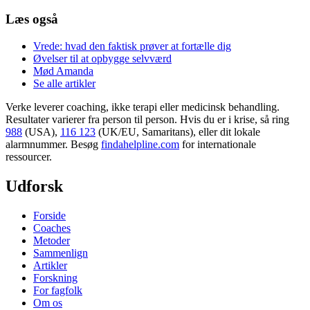
Læs også
Vrede: hvad den faktisk prøver at fortælle dig
Øvelser til at opbygge selvværd
Mød Amanda
Se alle artikler
Verke leverer coaching, ikke terapi eller medicinsk behandling.
Resultater varierer fra person til person. Hvis du er i krise, så ring
988
(USA),
116 123
(UK/EU, Samaritans),
eller dit lokale
alarmnummer. Besøg
findahelpline.com
for internationale
ressourcer.
Udforsk
Forside
Coaches
Metoder
Sammenlign
Artikler
Forskning
For fagfolk
Om os