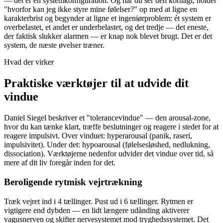
— det er en systemkonfiguration. Og når du ser den kortlagt, holder
"hvorfor kan jeg ikke styre mine følelser?" op med at ligne en
karakterbrist og begynder at ligne et ingeniørproblem: ét system er
overbelastet, et andet er underbelastet, og det tredje — det eneste,
der faktisk slukker alarmen — er knap nok blevet brugt. Det er det
system, de næste øvelser træner.
Hvad der virker
Praktiske værktøjer til at udvide dit
vindue
Daniel Siegel beskriver et "tolerancevindue" — den arousal-zone,
hvor du kan tænke klart, træffe beslutninger og reagere i stedet for at
reagere impulsivt. Over vinduet: hyperarousal (panik, raseri,
impulsivitet). Under det: hypoarousal (følelsesløshed, nedlukning,
dissociation). Værktøjerne nedenfor udvider det vindue over tid, så
mere af dit liv foregår inden for det.
Beroligende rytmisk vejrtrækning
Træk vejret ind i 4 tællinger. Pust ud i 6 tællinger. Rytmen er
vigtigere end dybden — en lidt længere udånding aktiverer
vagusnerven og skifter nervesystemet mod tryghedssystemet. Det