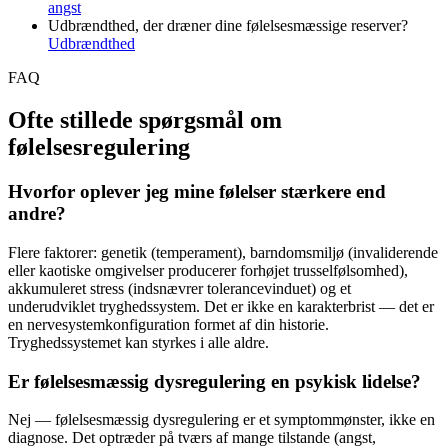
angst
Udbrændthed, der dræner dine følelsesmæssige reserver?
Udbrændthed
FAQ
Ofte stillede spørgsmål om
følelsesregulering
Hvorfor oplever jeg mine følelser stærkere end
andre?
Flere faktorer: genetik (temperament), barndomsmiljø (invaliderende
eller kaotiske omgivelser producerer forhøjet trusselfølsomhed),
akkumuleret stress (indsnævrer tolerancevinduet) og et
underudviklet tryghedssystem. Det er ikke en karakterbrist — det er
en nervesystemkonfiguration formet af din historie.
Tryghedssystemet kan styrkes i alle aldre.
Er følelsesmæssig dysregulering en psykisk lidelse?
Nej — følelsesmæssig dysregulering er et symptommønster, ikke en
diagnose. Det optræder på tværs af mange tilstande (angst,