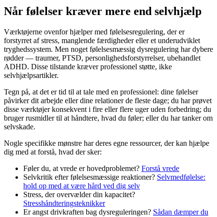
Når følelser kræver mere end selvhjælp
Værktøjerne ovenfor hjælper med følelsesregulering, der er
forstyrret af stress, manglende færdigheder eller et underudviklet
tryghedssystem. Men noget følelsesmæssig dysregulering har dybere
rødder — traumer, PTSD, personlighedsforstyrrelser, ubehandlet
ADHD. Disse tilstande kræver professionel støtte, ikke
selvhjælpsartikler.
Tegn på, at det er tid til at tale med en professionel: dine følelser
påvirker dit arbejde eller dine relationer de fleste dage; du har prøvet
disse værktøjer konsekvent i fire eller flere uger uden forbedring; du
bruger rusmidler til at håndtere, hvad du føler; eller du har tanker om
selvskade.
Nogle specifikke mønstre har deres egne ressourcer, der kan hjælpe
dig med at forstå, hvad der sker:
Føler du, at vrede er hovedproblemet?
Forstå vrede
Selvkritik efter følelsesmæssige reaktioner?
Selvmedfølelse:
hold op med at være hård ved dig selv
Stress, der overvælder din kapacitet?
Stresshåndteringsteknikker
Er angst drivkraften bag dysreguleringen?
Sådan dæmper du