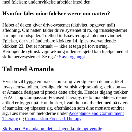
med følelsen; undertrykkelse arbejder imod den.
Hvorfor føles mine følelser værre om natten?
I løbet af dagen giver drive-systemet (aktivitet, opgaver, mål)
afledning. Om natten falder drive-systemet til ro, og trusselsystemet
har ingen modspiller. Træthed indsnævrer også tolerancevinduet.
Følelser, der var håndterbare klokken 14, føles overvældende
klokken 23. Det er normalt — ikke et tegn på forværring.
Beroligende rytmisk vejrtrækning inden sengetid kan hjælpe med at
skifte nervesystemet. Se også:
Søvn og angst
.
Tal med Amanda
Hvis du vil bygge en praksis omkring værktøjerne i denne artikel —
tre-systems-auditen, beroligende rytmisk vejrtrækning, defusion —
er Amanda designet til præcis dette arbejde. Hendes tilgang trækker
på ACT og Compassion Focused Therapy, de to modaliteter, denne
artikel er bygget på. Hun husker, hvad du har arbejdet med på tværs
af samtaler, og tilpasser sig, efterhånden som dine mønstre ændrer
sig. Læs mere om metoderne under
Acceptance and Commitment
Therapy
og
Compassion Focused Therapy
.
Skriv med Amanda om det — ingen konto nødvendig