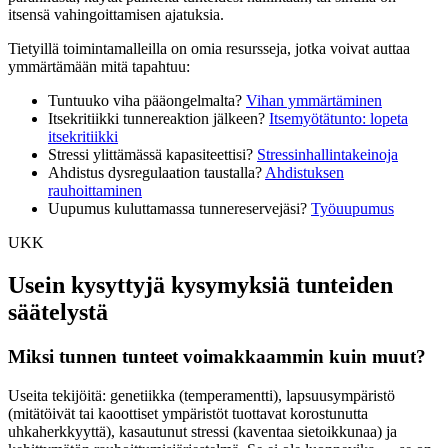
itsensä vahingoittamisen ajatuksia.
Tietyillä toimintamalleilla on omia resursseja, jotka voivat auttaa
ymmärtämään mitä tapahtuu:
Tuntuuko viha pääongelmalta?
Vihan ymmärtäminen
Itsekritiikki tunnereaktion jälkeen?
Itsemyötätunto: lopeta
itsekritiikki
Stressi ylittämässä kapasiteettisi?
Stressinhallintakeinoja
Ahdistus dysregulaation taustalla?
Ahdistuksen
rauhoittaminen
Uupumus kuluttamassa tunnereservejäsi?
Työuupumus
UKK
Usein kysyttyjä kysymyksiä tunteiden
säätelystä
Miksi tunnen tunteet voimakkaammin kuin muut?
Useita tekijöitä: genetiikka (temperamentti), lapsuusympäristö
(mitätöivät tai kaoottiset ympäristöt tuottavat korostunutta
uhkaherkkyyttä), kasautunut stressi (kaventaa sietoikkunaa) ja