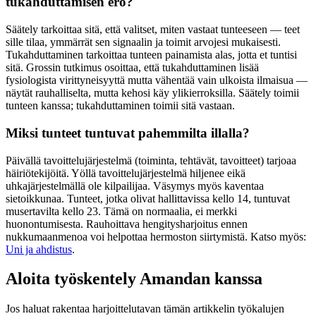
tukahduttamisen ero?
Säätely tarkoittaa sitä, että valitset, miten vastaat tunteeseen — teet
sille tilaa, ymmärrät sen signaalin ja toimit arvojesi mukaisesti.
Tukahduttaminen tarkoittaa tunteen painamista alas, jotta et tuntisi
sitä. Grossin tutkimus osoittaa, että tukahduttaminen lisää
fysiologista virittyneisyyttä mutta vähentää vain ulkoista ilmaisua —
näytät rauhalliselta, mutta kehosi käy ylikierroksilla. Säätely toimii
tunteen kanssa; tukahduttaminen toimii sitä vastaan.
Miksi tunteet tuntuvat pahemmilta illalla?
Päivällä tavoittelujärjestelmä (toiminta, tehtävät, tavoitteet) tarjoaa
häiriötekijöitä. Yöllä tavoittelujärjestelmä hiljenee eikä
uhkajärjestelmällä ole kilpailijaa. Väsymys myös kaventaa
sietoikkunaa. Tunteet, jotka olivat hallittavissa kello 14, tuntuvat
musertavilta kello 23. Tämä on normaalia, ei merkki
huonontumisesta. Rauhoittava hengitysharjoitus ennen
nukkumaanmenoa voi helpottaa hermoston siirtymistä. Katso myös:
Uni ja ahdistus
.
Aloita työskentely Amandan kanssa
Jos haluat rakentaa harjoittelutavan tämän artikkelin työkalujen