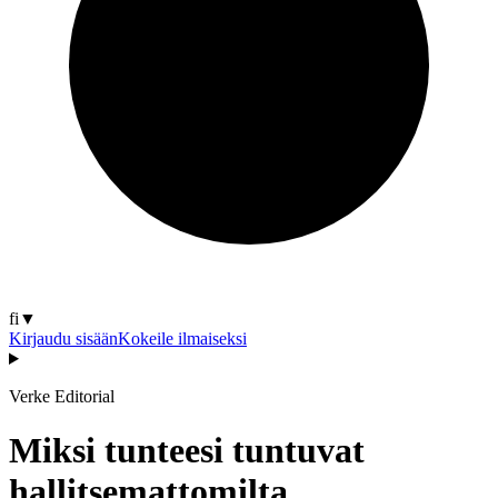
fi
▼
Kirjaudu sisään
Kokeile ilmaiseksi
Verke Editorial
Miksi tunteesi tuntuvat
hallitsemattomilta