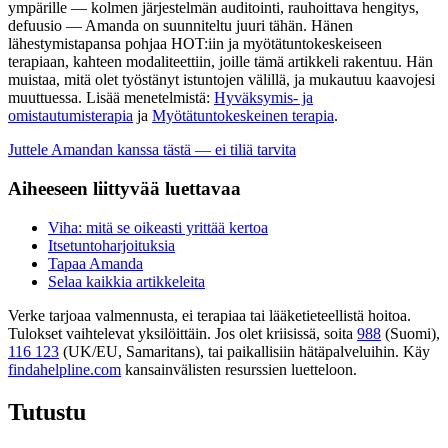
ympärille — kolmen järjestelmän auditointi, rauhoittava hengitys,
defuusio — Amanda on suunniteltu juuri tähän. Hänen
lähestymistapansa pohjaa HOT:iin ja myötätuntokeskeiseen
terapiaan, kahteen modaliteettiin, joille tämä artikkeli rakentuu. Hän
muistaa, mitä olet työstänyt istuntojen välillä, ja mukautuu kaavojesi
muuttuessa. Lisää menetelmistä:
Hyväksymis- ja
omistautumisterapia
ja
Myötätuntokeskeinen terapia
.
Juttele Amandan kanssa tästä — ei tiliä tarvita
Aiheeseen liittyvää luettavaa
Viha: mitä se oikeasti yrittää kertoa
Itsetuntoharjoituksia
Tapaa Amanda
Selaa kaikkia artikkeleita
Verke tarjoaa valmennusta, ei terapiaa tai lääketieteellistä hoitoa.
Tulokset vaihtelevat yksilöittäin. Jos olet kriisissä, soita
988
(Suomi),
116 123
(UK/EU, Samaritans),
tai paikallisiin hätäpalveluihin. Käy
findahelpline.com
kansainvälisten resurssien luetteloon.
Tutustu