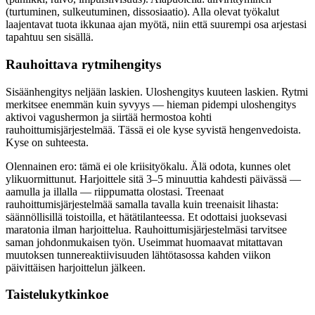
(turtuminen, sulkeutuminen, dissosiaatio). Alla olevat työkalut
laajentavat tuota ikkunaa ajan myötä, niin että suurempi osa arjestasi
tapahtuu sen sisällä.
Rauhoittava rytmihengitys
Sisäänhengitys neljään laskien. Uloshengitys kuuteen laskien. Rytmi
merkitsee enemmän kuin syvyys — hieman pidempi uloshengitys
aktivoi vagushermon ja siirtää hermostoa kohti
rauhoittumisjärjestelmää. Tässä ei ole kyse syvistä hengenvedoista.
Kyse on suhteesta.
Olennainen ero: tämä ei ole kriisityökalu. Älä odota, kunnes olet
ylikuormittunut. Harjoittele sitä 3–5 minuuttia kahdesti päivässä —
aamulla ja illalla — riippumatta olostasi. Treenaat
rauhoittumisjärjestelmää samalla tavalla kuin treenaisit lihasta:
säännöllisillä toistoilla, et hätätilanteessa. Et odottaisi juoksevasi
maratonia ilman harjoittelua. Rauhoittumisjärjestelmäsi tarvitsee
saman johdonmukaisen työn. Useimmat huomaavat mitattavan
muutoksen tunne­reaktiivisuuden lähtötasossa kahden viikon
päivittäisen harjoittelun jälkeen.
Taistelukytkinkoe