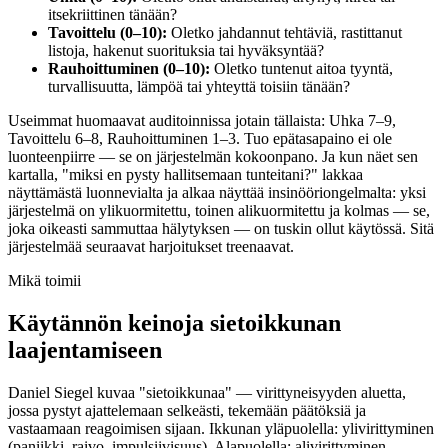
itsekriittinen tänään?
Tavoittelu (0–10):
Oletko jahdannut tehtäviä, rastittanut
listoja, hakenut suorituksia tai hyväksyntää?
Rauhoittuminen (0–10):
Oletko tuntenut aitoa tyyntä,
turvallisuutta, lämpöä tai yhteyttä toisiin tänään?
Useimmat huomaavat auditoinnissa jotain tällaista: Uhka 7–9,
Tavoittelu 6–8, Rauhoittuminen 1–3. Tuo epätasapaino ei ole
luonteenpiirre — se on järjestelmän kokoonpano. Ja kun näet sen
kartalla, "miksi en pysty hallitsemaan tunteitani?" lakkaa
näyttämästä luonnevialta ja alkaa näyttää insinööriongelmalta: yksi
järjestelmä on ylikuormitettu, toinen alikuormitettu ja kolmas — se,
joka oikeasti sammuttaa hälytyksen — on tuskin ollut käytössä. Sitä
järjestelmää seuraavat harjoitukset treenaavat.
Mikä toimii
Käytännön keinoja sietoikkunan
laajentamiseen
Daniel Siegel kuvaa "sietoikkunaa" — virittyneisyyden aluetta,
jossa pystyt ajattelemaan selkeästi, tekemään päätöksiä ja
vastaamaan reagoimisen sijaan. Ikkunan yläpuolella: ylivirittyminen
(paniikki, raivo, impulsiivisuus). Alapuolella: alivirittyminen