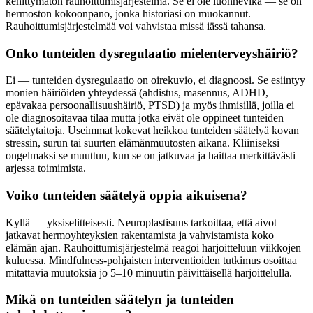
kehittymätön rauhoittumisjärjestelmä. Se ei ole luonnevika — se on
hermoston kokoonpano, jonka historiasi on muokannut.
Rauhoittumisjärjestelmää voi vahvistaa missä iässä tahansa.
Onko tunteiden dysregulaatio mielenterveyshäiriö?
Ei — tunteiden dysregulaatio on oirekuvio, ei diagnoosi. Se esiintyy
monien häiriöiden yhteydessä (ahdistus, masennus, ADHD,
epävakaa persoonallisuushäiriö, PTSD) ja myös ihmisillä, joilla ei
ole diagnosoitavaa tilaa mutta jotka eivät ole oppineet tunteiden
säätelytaitoja. Useimmat kokevat heikkoa tunteiden säätelyä kovan
stressin, surun tai suurten elämänmuutosten aikana. Kliiniseksi
ongelmaksi se muuttuu, kun se on jatkuvaa ja haittaa merkittävästi
arjessa toimimista.
Voiko tunteiden säätelyä oppia aikuisena?
Kyllä — yksiselitteisesti. Neuroplastisuus tarkoittaa, että aivot
jatkavat hermoyhteyksien rakentamista ja vahvistamista koko
elämän ajan. Rauhoittumisjärjestelmä reagoi harjoitteluun viikkojen
kuluessa. Mindfulness-pohjaisten interventioiden tutkimus osoittaa
mitattavia muutoksia jo 5–10 minuutin päivittäisellä harjoittelulla.
Mikä on tunteiden säätelyn ja tunteiden