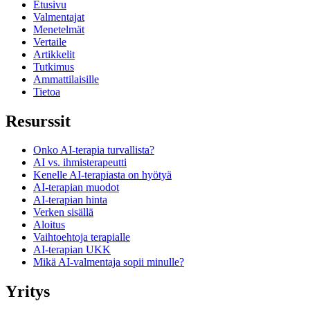
Etusivu
Valmentajat
Menetelmät
Vertaile
Artikkelit
Tutkimus
Ammattilaisille
Tietoa
Resurssit
Onko AI-terapia turvallista?
AI vs. ihmisterapeutti
Kenelle AI-terapiasta on hyötyä
AI-terapian muodot
AI-terapian hinta
Verken sisällä
Aloitus
Vaihtoehtoja terapialle
AI-terapian UKK
Mikä AI-valmentaja sopii minulle?
Yritys