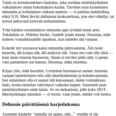
Tämä on kertaluonteinen harjoitus, joka osoittaa taistelukytkimen
vaikutuksen oman kokemuksen kautta. Tarvitset noin kymmenen
minuuttia ja kohtalaisen vaikean tunteen — et pahinta mahdollista,
ehkä 5/10. Mieti lievää ahdistusta keskustelusta, jota olet vältellyt, tai
työssä jatkuvasti kytevää turhautumista.
Yritä kahden ensimmäisen minuutin ajan työntää tunne pois.
Tukahduta se. Häiritse itseäsi. Ajattele jotain muuta. Huomaa, mitä
tunteen voimakkuudelle tapahtuu, kun taistelet sitä vastaan.
Kokeile nyt seuraavat kaksi minuuttia päinvastaista. Älä ruoki
tunnetta, älä korjaa sitä, älä analysoi sitä. Anna sen vain olla siinä —
kuin laulu toisesta huoneesta. Sinun ei tarvitse pitää siitä. Lopetat
vain painimisen sen kanssa. Huomaa, mikä muuttuu.
Kirjaa ylös, mitä havaitsit. Useimmat huomaavat saman: tunnetta
vastaan taisteleminen teki siitä äänekkäämmän ja kuluttavamman.
Sen antaminen olla ei saanut sitä katoamaan, mutta voimakkuus
laski, koska taistelun vahvistava vaikutus loppui. Sammutit juuri
taistelukytkimen omin käsin. Se on mekanismi, jolle koko HOT-
lähestymistapa rakentuu — ei teoria, vaan jotain, minkä voit tuntea.
Defuusio päivittäisenä harjoituksena
Aiemmin käsitelty "minulla on ajatus, että..." -etuliite ei ole