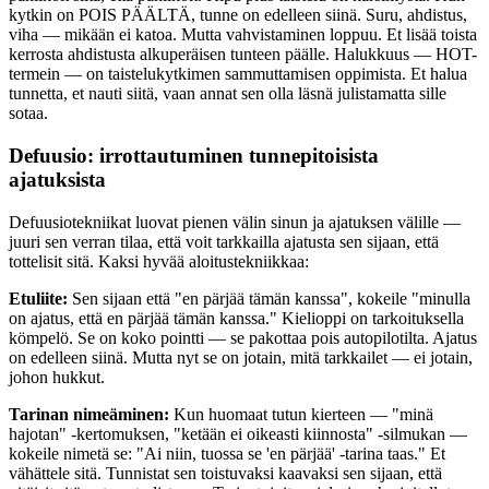
kytkin on POIS PÄÄLTÄ, tunne on edelleen siinä. Suru, ahdistus,
viha — mikään ei katoa. Mutta vahvistaminen loppuu. Et lisää toista
kerrosta ahdistusta alkuperäisen tunteen päälle. Halukkuus — HOT-
termein — on taistelukytkimen sammuttamisen oppimista. Et halua
tunnetta, et nauti siitä, vaan annat sen olla läsnä julistamatta sille
sotaa.
Defuusio: irrottautuminen tunnepitoisista
ajatuksista
Defuusiotekniikat luovat pienen välin sinun ja ajatuksen välille —
juuri sen verran tilaa, että voit tarkkailla ajatusta sen sijaan, että
tottelisit sitä. Kaksi hyvää aloitustekniikkaa:
Etuliite:
Sen sijaan että "en pärjää tämän kanssa", kokeile "minulla
on ajatus, että en pärjää tämän kanssa." Kielioppi on tarkoituksella
kömpelö. Se on koko pointti — se pakottaa pois autopilotilta. Ajatus
on edelleen siinä. Mutta nyt se on jotain, mitä tarkkailet — ei jotain,
johon hukkut.
Tarinan nimeäminen:
Kun huomaat tutun kierteen — "minä
hajotan" -kertomuksen, "ketään ei oikeasti kiinnosta" -silmukan —
kokeile nimetä se: "Ai niin, tuossa se 'en pärjää' -tarina taas." Et
vähättele sitä. Tunnistat sen toistuvaksi kaavaksi sen sijaan, että