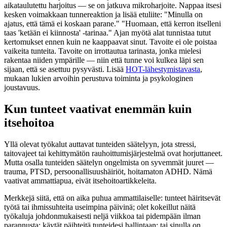
aikataulutettu harjoitus — se on jatkuva mikroharjoite. Nappaa itsesi
kesken voimakkaan tunnereaktion ja lisää etuliite: "Minulla on
ajatus, että tämä ei koskaan parane." "Huomaan, että kerron itselleni
taas 'ketään ei kiinnosta' -tarinaa." Ajan myötä alat tunnistaa tutut
kertomukset ennen kuin ne kaappaavat sinut. Tavoite ei ole poistaa
vaikeita tunteita. Tavoite on irrottautua tarinasta, jonka mielesi
rakentaa niiden ympärille — niin että tunne voi kulkea läpi sen
sijaan, että se asettuu pysyvästi. Lisää
HOT-lähestymistavasta
,
mukaan lukien arvoihin perustuva toiminta ja psykologinen
joustavuus.
Kun tunteet vaativat enemmän kuin
itsehoitoa
Yllä olevat työkalut auttavat tunteiden säätelyyn, jota stressi,
taitovajeet tai kehittymätön rauhoittumisjärjestelmä ovat horjuttaneet.
Mutta osalla tunteiden säätelyn ongelmista on syvemmät juuret —
trauma, PTSD, persoonallisuushäiriöt, hoitamaton ADHD. Nämä
vaativat ammattiapua, eivät itsehoitoartikkeleita.
Merkkejä siitä, että on aika puhua ammattilaiselle: tunteet häiritsevät
työtä tai ihmissuhteita useimpina päivinä; olet kokeillut näitä
työkaluja johdonmukaisesti neljä viikkoa tai pidempään ilman
parannusta; käytät päihteitä tunteidesi hallintaan; tai sinulla on