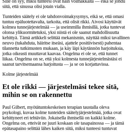
Sille on syy, miksi tunteesi ovat näin voimakkaita — eikä se johdu
siitä, että sinussa olisi jotain vialla.
Tunteiden säätely ei ole tahdonvoimakysymys, eikä se, että omasi
tuntuu epäluotettavalta, tarkoita, että olisit rikki. Aivosi käyttävät
kolmea tunnejärjestelmää — ja useimmilla ihmisillä, jotka tuntevat
olonsa ylikuormitetuksi, yksi niistä ei ole saanut mahdollisuutta
kehittyä. Tämä artikkeli selittää mekanismin, näyttää miksi tavallinen
neuvo (tukahduta, häiritse itseäsi, ajattele positiivisesti) pahentaa
tilannetta tutkimusten mukaan, ja käy läpi käytännön harjoituksia,
jotka oikeasti muuttavat kaavaa. Ongelma ei ole se, että tunnet
liikaa. Ongelma on se, että yksi kolmesta tunnejärjestelmästäsi ei
saanut tarvitsemaansa harjoitusta — ja se on korjattavissa.
Kolme järjestelmää
Et ole rikki — järjestelmäsi tekee sitä,
mihin se on rakennettu
Paul Gilbert, myötätuntokeskeisen terapian taustalla oleva
psykologi, kuvaa kolme tunteiden säätelyjärjestelmää, jotka ovat
kehittyneet eri tehtäviin. Jokaisella ihmisellä on kaikki kolme.
Ongelma on, etteivät ne juuri koskaan ole tasapainossa — ja tämä
epätasapaino selittää lähes kaiken siitä, miksi tunteesi tuntuvat