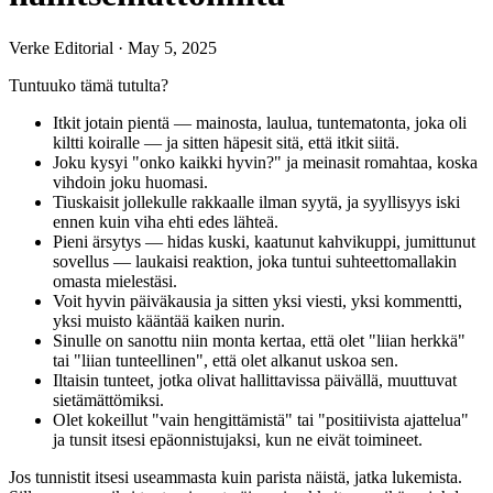
Verke Editorial
·
May 5, 2025
Tuntuuko tämä tutulta?
Itkit jotain pientä — mainosta, laulua, tuntematonta, joka oli
kiltti koiralle — ja sitten häpesit sitä, että itkit siitä.
Joku kysyi "onko kaikki hyvin?" ja meinasit romahtaa, koska
vihdoin joku huomasi.
Tiuskaisit jollekulle rakkaalle ilman syytä, ja syyllisyys iski
ennen kuin viha ehti edes lähteä.
Pieni ärsytys — hidas kuski, kaatunut kahvikuppi, jumittunut
sovellus — laukaisi reaktion, joka tuntui suhteettomallakin
omasta mielestäsi.
Voit hyvin päiväkausia ja sitten yksi viesti, yksi kommentti,
yksi muisto kääntää kaiken nurin.
Sinulle on sanottu niin monta kertaa, että olet "liian herkkä"
tai "liian tunteellinen", että olet alkanut uskoa sen.
Iltaisin tunteet, jotka olivat hallittavissa päivällä, muuttuvat
sietämättömiksi.
Olet kokeillut "vain hengittämistä" tai "positiivista ajattelua"
ja tunsit itsesi epäonnistujaksi, kun ne eivät toimineet.
Jos tunnistit itsesi useammasta kuin parista näistä, jatka lukemista.