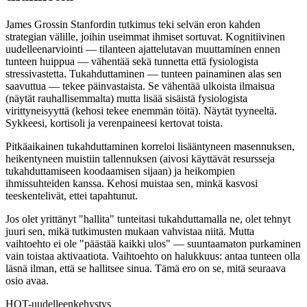
James Grossin Stanfordin tutkimus teki selvän eron kahden
strategian välille, joihin useimmat ihmiset sortuvat. Kognitiivinen
uudelleenarviointi — tilanteen ajattelutavan muuttaminen ennen
tunteen huippua — vähentää sekä tunnetta että fysiologista
stressivastetta. Tukahduttaminen — tunteen painaminen alas sen
saavuttua — tekee päinvastaista. Se vähentää ulkoista ilmaisua
(näytät rauhallisemmalta) mutta lisää sisäistä fysiologista
virittyneisyyttä (kehosi tekee enemmän töitä). Näytät tyyneeltä.
Sykkeesi, kortisoli ja verenpaineesi kertovat toista.
Pitkäaikainen tukahduttaminen korreloi lisääntyneen masennuksen,
heikentyneen muistiin tallennuksen (aivosi käyttävät resursseja
tukahduttamiseen koodaamisen sijaan) ja heikompien
ihmissuhteiden kanssa. Kehosi muistaa sen, minkä kasvosi
teeskentelivät, ettei tapahtunut.
Jos olet yrittänyt "hallita" tunteitasi tukahduttamalla ne, olet tehnyt
juuri sen, mikä tutkimusten mukaan vahvistaa niitä. Mutta
vaihtoehto ei ole "päästää kaikki ulos" — suuntaamaton purkaminen
vain toistaa aktivaatiota. Vaihtoehto on halukkuus: antaa tunteen olla
läsnä ilman, että se hallitsee sinua. Tämä ero on se, mitä seuraava
osio avaa.
HOT-uudelleenkehystys