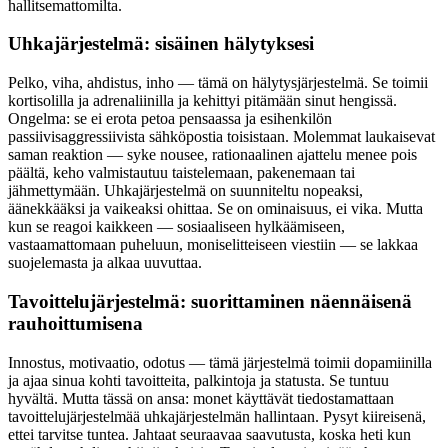
hallitsemattomilta.
Uhkajärjestelmä: sisäinen hälytyksesi
Pelko, viha, ahdistus, inho — tämä on hälytysjärjestelmä. Se toimii
kortisolilla ja adrenaliinilla ja kehittyi pitämään sinut hengissä.
Ongelma: se ei erota petoa pensaassa ja esihenkilön
passiivisaggressiivista sähköpostia toisistaan. Molemmat laukaisevat
saman reaktion — syke nousee, rationaalinen ajattelu menee pois
päältä, keho valmistautuu taistelemaan, pakenemaan tai
jähmettymään. Uhkajärjestelmä on suunniteltu nopeaksi,
äänekkääksi ja vaikeaksi ohittaa. Se on ominaisuus, ei vika. Mutta
kun se reagoi kaikkeen — sosiaaliseen hylkäämiseen,
vastaamattomaan puheluun, moniselitteiseen viestiin — se lakkaa
suojelemasta ja alkaa uuvuttaa.
Tavoittelujärjestelmä: suorittaminen näennäisenä
rauhoittumisena
Innostus, motivaatio, odotus — tämä järjestelmä toimii dopamiinilla
ja ajaa sinua kohti tavoitteita, palkintoja ja statusta. Se tuntuu
hyvältä. Mutta tässä on ansa: monet käyttävät tiedostamattaan
tavoittelujärjestelmää uhkajärjestelmän hallintaan. Pysyt kiireisenä,
ettei tarvitse tuntea. Jahtaat seuraavaa saavutusta, koska heti kun