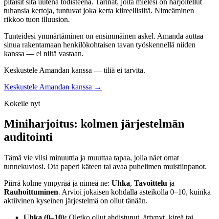
pitäisit sitä uutena todisteena. Tarinat, joita mielesi on harjoitellut
tuhansia kertoja, tuntuvat joka kerta kiireellisiltä. Nimeäminen
rikkoo tuon illuusion.
Tunteidesi ymmärtäminen on ensimmäinen askel. Amanda auttaa
sinua rakentamaan henkilökohtaisen tavan työskennellä niiden
kanssa — ei niitä vastaan.
Keskustele Amandan kanssa — tiliä ei tarvita.
Keskustele Amandan kanssa →
Kokeile nyt
Miniharjoitus: kolmen järjestelmän
auditointi
Tämä vie viisi minuuttia ja muuttaa tapaa, jolla näet omat
tunnekuviosi. Ota paperi käteen tai avaa puhelimen muistiinpanot.
Piirrä kolme ympyrää ja nimeä ne:
Uhka
,
Tavoittelu
ja
Rauhoittuminen
. Arvioi jokaisen kohdalla asteikolla 0–10, kuinka
aktiivinen kyseinen järjestelmä on ollut tänään.
Uhka (0–10):
Oletko ollut ahdistunut, ärtynyt, kireä tai