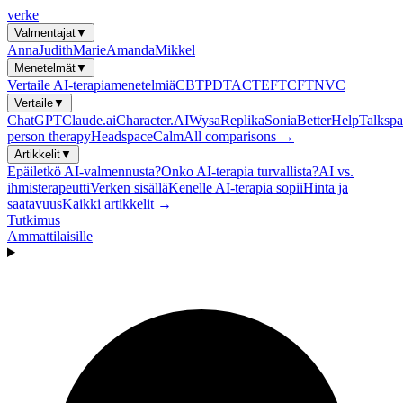
verke
Valmentajat
▼
Anna
Judith
Marie
Amanda
Mikkel
Menetelmät
▼
Vertaile AI-terapiamenetelmiä
CBT
PDT
ACT
EFT
CFT
NVC
Vertaile
▼
ChatGPT
Claude.ai
Character.AI
Wysa
Replika
Sonia
BetterHelp
Talkspa
person therapy
Headspace
Calm
All comparisons →
Artikkelit
▼
Epäiletkö AI-valmennusta?
Onko AI-terapia turvallista?
AI vs.
ihmisterapeutti
Verken sisällä
Kenelle AI-terapia sopii
Hinta ja
saatavuus
Kaikki artikkelit →
Tutkimus
Ammattilaisille