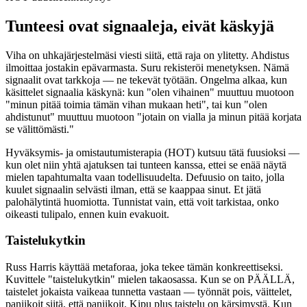
Tunteesi ovat signaaleja, eivät käskyjä
Viha on uhkajärjestelmäsi viesti siitä, että raja on ylitetty. Ahdistus
ilmoittaa jostakin epävarmasta. Suru rekisteröi menetyksen. Nämä
signaalit ovat tarkkoja — ne tekevät työtään. Ongelma alkaa, kun
käsittelet signaalia käskynä: kun "olen vihainen" muuttuu muotoon
"minun pitää toimia tämän vihan mukaan heti", tai kun "olen
ahdistunut" muuttuu muotoon "jotain on vialla ja minun pitää korjata
se välittömästi."
Hyväksymis- ja omistautumisterapia (HOT) kutsuu tätä fuusioksi —
kun olet niin yhtä ajatuksen tai tunteen kanssa, ettei se enää näytä
mielen tapahtumalta vaan todellisuudelta. Defuusio on taito, jolla
kuulet signaalin selvästi ilman, että se kaappaa sinut. Et jätä
palohälytintä huomiotta. Tunnistat vain, että voit tarkistaa, onko
oikeasti tulipalo, ennen kuin evakuoit.
Taistelukytkin
Russ Harris käyttää metaforaa, joka tekee tämän konkreettiseksi.
Kuvittele "taistelukytkin" mielen takaosassa. Kun se on PÄÄLLÄ,
taistelet jokaista vaikeaa tunnetta vastaan — työnnät pois, väittelet,
paniikoit siitä, että paniikoit. Kipu plus taistelu on kärsimystä. Kun