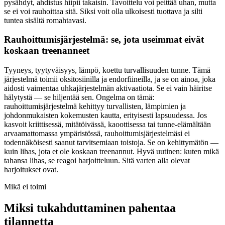
pysähdyt, ahdistus hiipii takaisin. Tavoittelu voi peittää uhan, mutta
se ei voi rauhoittaa sitä. Siksi voit olla ulkoisesti tuottava ja silti
tuntea sisältä romahtavasi.
Rauhoittumisjärjestelmä: se, jota useimmat eivät
koskaan treenanneet
Tyyneys, tyytyväisyys, lämpö, koettu turvallisuuden tunne. Tämä
järjestelmä toimii oksitosiinilla ja endorfiineilla, ja se on ainoa, joka
aidosti vaimentaa uhkajärjestelmän aktivaatiota. Se ei vain häiritse
hälytystä — se hiljentää sen. Ongelma on tämä:
rauhoittumisjärjestelmä kehittyy turvallisten, lämpimien ja
johdonmukaisten kokemusten kautta, erityisesti lapsuudessa. Jos
kasvoit kriittisessä, mitätöivässä, kaoottisessa tai tunne-elämältään
arvaamattomassa ympäristössä, rauhoittumisjärjestelmäsi ei
todennäköisesti saanut tarvitsemiaan toistoja. Se on kehittymätön —
kuin lihas, jota et ole koskaan treenannut. Hyvä uutinen: kuten mikä
tahansa lihas, se reagoi harjoitteluun. Sitä varten alla olevat
harjoitukset ovat.
Mikä ei toimi
Miksi tukahduttaminen pahentaa
tilannetta