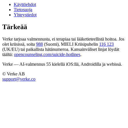
Käyttöehdot
Tietosuoja
Yhteystiedot
Tärkeää
Verke tarjoaa valmennusta, ei terapiaa tai lääketieteellistä hoitoa. Jos
olet kriisissä, soita
988
(Suomi), MIELI Kriisipuhelin
116 123
(UK/EU) tai paikallista hätänumeroa. Kansainväliset linjat löydät
täältä:
opencounseling.com/suicide-hotlines
.
Verke — AI-valmennus 55 kielellä iOS:llä, Androidilla ja webissä.
© Verke AB
support@verke.co