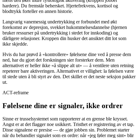
mens den øker indre fysiologisk aktivering (kroppen jobber
hardere). Du fremstår behersket. Hjertefrekvens, kortisol og
blodtrykk forteller en annen historie.
Langvarig vanemessig undertrykking er forbundet med økt
forekomst av depresjon, svekket hukommelsesdannelse (hjernen
bruker ressurser på undertrykking i stedet for innkoding) og
dårligere relasjoner. Kroppen din husker det ansiktet ditt lot som
ikke skjedde.
Hvis du har prøvd å «kontrollere» følelsene dine ved å presse dem
ned, har du gjort det forskningen sier forsterker dem. Men
alternativet er heller ikke «å slippe alt ut» — å ventilere uten retning
repeterer bare aktiveringen. Alternativet er villighet: la følelsen være
til stede uten å bli styrt av den. Det skillet er det neste seksjon pakker
ut.
ACT-reframe
Følelsene dine er signaler, ikke ordrer
Sinne er trusselsystemet som rapporterer at en grense ble krysset.
Angst er at det flagger noe usikkert. Tristhet er registrering av et tap.
Disse signalene er presise — de gjør jobben sin. Problemet starter
når du behandler signalet som en ordre: når «jeg føler meg sint» blir