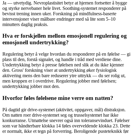
Ja — utvetydig. Nevroplastisitet betyr at hjernen fortsetter å bygge
og styrke nervebaner hele livet. Soothing-systemet responderer på
bevisst trening innen uker. Forskning på mindfulness-baserte
intervensjoner viser målbare endringer med så lite som 5–10
minutters daglig praksis.
Hva er forskjellen mellom emosjonell regulering og
emosjonell undertrykking?
Regulering betyr å velge hvordan du responderer på en følelse — gi
plass til den, forstå signalet, og handle i tråd med verdiene dine.
Undertrykking betyr å presse følelsen ned slik at du ikke kjenner
den. Gross' forskning viser at undertrykking øker fysiologisk
aktivering mens den bare reduserer ytre uttrykk — du ser rolig ut,
men kroppen er i overdrive. Regulering jobber med følelsen;
undertrykking jobber mot den.
Hvorfor føles følelsene mine verre om natten?
På dagtid gir drive-systemet (aktivitet, oppgaver, mål) distraksjon.
Om natten roer drive-systemet seg og trusselsystemet har ikke
konkurranse. Utmattelse snevrer også inn toleransevinduet. Følelser
som var håndterbare klokka 14 føles overveldende klokka 23. Dette
er normalt, ikke et tegn på forverring. Beroligende pusteteknikk før