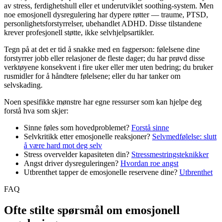
av stress, ferdighetshull eller et underutviklet soothing-system. Men
noe emosjonell dysregulering har dypere røtter — traume, PTSD,
personlighetsforstyrrelser, ubehandlet ADHD. Disse tilstandene
krever profesjonell støtte, ikke selvhjelpsartikler.
Tegn på at det er tid å snakke med en fagperson: følelsene dine
forstyrrer jobb eller relasjoner de fleste dager; du har prøvd disse
verktøyene konsekvent i fire uker eller mer uten bedring; du bruker
rusmidler for å håndtere følelsene; eller du har tanker om
selvskading.
Noen spesifikke mønstre har egne ressurser som kan hjelpe deg
forstå hva som skjer:
Sinne føles som hovedproblemet?
Forstå sinne
Selvkritikk etter emosjonelle reaksjoner?
Selvmedfølelse: slutt
å være hard mot deg selv
Stress overvelder kapasiteten din?
Stressmestringsteknikker
Angst driver dysreguleringen?
Hvordan roe angst
Utbrenthet tapper de emosjonelle reservene dine?
Utbrenthet
FAQ
Ofte stilte spørsmål om emosjonell