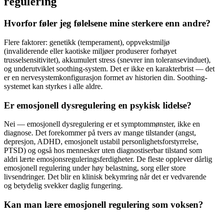
regulering
Hvorfor føler jeg følelsene mine sterkere enn andre?
Flere faktorer: genetikk (temperament), oppvekstmiljø
(invaliderende eller kaotiske miljøer produserer forhøyet
trusselsensitivitet), akkumulert stress (snevrer inn toleransevinduet),
og underutviklet soothing-system. Det er ikke en karakterbrist — det
er en nervesystemkonfigurasjon formet av historien din. Soothing-
systemet kan styrkes i alle aldre.
Er emosjonell dysregulering en psykisk lidelse?
Nei — emosjonell dysregulering er et symptommønster, ikke en
diagnose. Det forekommer på tvers av mange tilstander (angst,
depresjon, ADHD, emosjonelt ustabil personlighetsforstyrrelse,
PTSD) og også hos mennesker uten diagnostiserbar tilstand som
aldri lærte emosjonsreguleringsferdigheter. De fleste opplever dårlig
emosjonell regulering under høy belastning, sorg eller store
livsendringer. Det blir en klinisk bekymring når det er vedvarende
og betydelig svekker daglig fungering.
Kan man lære emosjonell regulering som voksen?