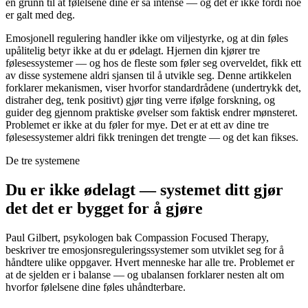
en grunn til at følelsene dine er så intense — og det er ikke fordi noe
er galt med deg.
Emosjonell regulering handler ikke om viljestyrke, og at din føles
upålitelig betyr ikke at du er ødelagt. Hjernen din kjører tre
følesessystemer — og hos de fleste som føler seg overveldet, fikk ett
av disse systemene aldri sjansen til å utvikle seg. Denne artikkelen
forklarer mekanismen, viser hvorfor standardrådene (undertrykk det,
distraher deg, tenk positivt) gjør ting verre ifølge forskning, og
guider deg gjennom praktiske øvelser som faktisk endrer mønsteret.
Problemet er ikke at du føler for mye. Det er at ett av dine tre
følesessystemer aldri fikk treningen det trengte — og det kan fikses.
De tre systemene
Du er ikke ødelagt — systemet ditt gjør
det det er bygget for å gjøre
Paul Gilbert, psykologen bak Compassion Focused Therapy,
beskriver tre emosjonsreguleringssystemer som utviklet seg for å
håndtere ulike oppgaver. Hvert menneske har alle tre. Problemet er
at de sjelden er i balanse — og ubalansen forklarer nesten alt om
hvorfor følelsene dine føles uhåndterbare.