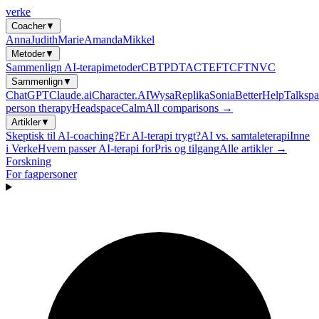
verke
Coacher
▼
Anna
Judith
Marie
Amanda
Mikkel
Metoder
▼
Sammenlign AI-terapimetoder
CBT
PDT
ACT
EFT
CFT
NVC
Sammenlign
▼
ChatGPT
Claude.ai
Character.AI
Wysa
Replika
Sonia
BetterHelp
Talkspa
person therapy
Headspace
Calm
All comparisons →
Artikler
▼
Skeptisk til AI-coaching?
Er AI-terapi trygt?
AI vs. samtaleterapi
Inne
i Verke
Hvem passer AI-terapi for
Pris og tilgang
Alle artikler →
Forskning
For fagpersoner