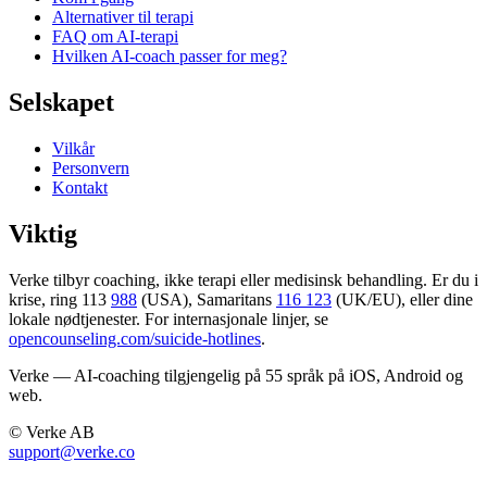
Alternativer til terapi
FAQ om AI-terapi
Hvilken AI-coach passer for meg?
Selskapet
Vilkår
Personvern
Kontakt
Viktig
Verke tilbyr coaching, ikke terapi eller medisinsk behandling. Er du i
krise, ring 113
988
(USA), Samaritans
116 123
(UK/EU), eller dine
lokale nødtjenester. For internasjonale linjer, se
opencounseling.com/suicide-hotlines
.
Verke — AI-coaching tilgjengelig på 55 språk på iOS, Android og
web.
© Verke AB
support@verke.co