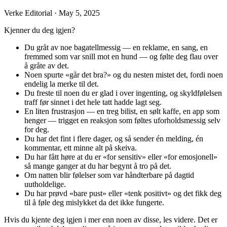
Verke Editorial
·
May 5, 2025
Kjenner du deg igjen?
Du gråt av noe bagatellmessig — en reklame, en sang, en
fremmed som var snill mot en hund — og følte deg flau over
å gråte av det.
Noen spurte «går det bra?» og du nesten mistet det, fordi noen
endelig la merke til det.
Du freste til noen du er glad i over ingenting, og skyldfølelsen
traff før sinnet i det hele tatt hadde lagt seg.
En liten frustrasjon — en treg bilist, en sølt kaffe, en app som
henger — trigget en reaksjon som føltes uforholdsmessig selv
for deg.
Du har det fint i flere dager, og så sender én melding, én
kommentar, ett minne alt på skeiva.
Du har fått høre at du er «for sensitiv» eller «for emosjonell»
så mange ganger at du har begynt å tro på det.
Om natten blir følelser som var håndterbare på dagtid
uutholdelige.
Du har prøvd «bare pust» eller «tenk positivt» og det fikk deg
til å føle deg mislykket da det ikke fungerte.
Hvis du kjente deg igjen i mer enn noen av disse, les videre. Det er