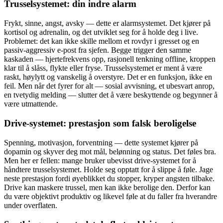
Trusselsystemet: din indre alarm
Frykt, sinne, angst, avsky — dette er alarmsystemet. Det kjører på
kortisol og adrenalin, og det utviklet seg for å holde deg i live.
Problemet: det kan ikke skille mellom et rovdyr i gresset og en
passiv-aggressiv e-post fra sjefen. Begge trigger den samme
kaskaden — hjertefrekvens opp, rasjonell tenkning offline, kroppen
klar til å slåss, flykte eller fryse. Trusselsystemet er ment å være
raskt, høylytt og vanskelig å overstyre. Det er en funksjon, ikke en
feil. Men når det fyrer for alt — sosial avvisning, et ubesvart anrop,
en tvetydig melding — slutter det å være beskyttende og begynner å
være utmattende.
Drive-systemet: prestasjon som falsk beroligelse
Spenning, motivasjon, forventning — dette systemet kjører på
dopamin og skyver deg mot mål, belønning og status. Det føles bra.
Men her er fellen: mange bruker ubevisst drive-systemet for å
håndtere trusselsystemet. Holde seg opptatt for å slippe å føle. Jage
neste prestasjon fordi øyeblikket du stopper, kryper angsten tilbake.
Drive kan maskere trussel, men kan ikke berolige den. Derfor kan
du være objektivt produktiv og likevel føle at du faller fra hverandre
under overflaten.