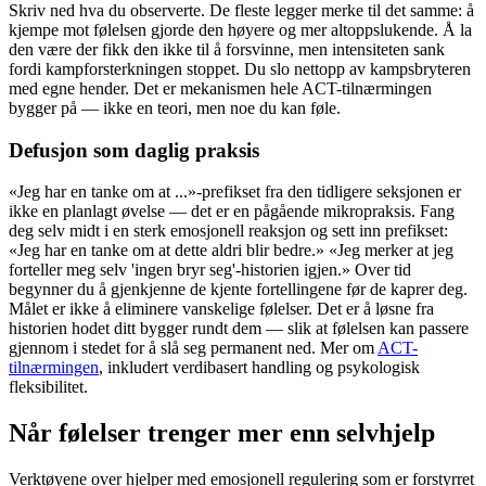
Skriv ned hva du observerte. De fleste legger merke til det samme: å
kjempe mot følelsen gjorde den høyere og mer altoppslukende. Å la
den være der fikk den ikke til å forsvinne, men intensiteten sank
fordi kampforsterkningen stoppet. Du slo nettopp av kampsbryteren
med egne hender. Det er mekanismen hele ACT-tilnærmingen
bygger på — ikke en teori, men noe du kan føle.
Defusjon som daglig praksis
«Jeg har en tanke om at ...»-prefikset fra den tidligere seksjonen er
ikke en planlagt øvelse — det er en pågående mikropraksis. Fang
deg selv midt i en sterk emosjonell reaksjon og sett inn prefikset:
«Jeg har en tanke om at dette aldri blir bedre.» «Jeg merker at jeg
forteller meg selv 'ingen bryr seg'-historien igjen.» Over tid
begynner du å gjenkjenne de kjente fortellingene før de kaprer deg.
Målet er ikke å eliminere vanskelige følelser. Det er å løsne fra
historien hodet ditt bygger rundt dem — slik at følelsen kan passere
gjennom i stedet for å slå seg permanent ned. Mer om
ACT-
tilnærmingen
, inkludert verdibasert handling og psykologisk
fleksibilitet.
Når følelser trenger mer enn selvhjelp
Verktøyene over hjelper med emosjonell regulering som er forstyrret