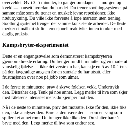
overveldet. Øv i 3–5 minutter, to ganger om dagen — morgen og
kveld — uansett hvordan du har det. Du trener soothing-systemet på
samme måte som du trener en muskel: jevne repetisjoner, ikke
nødutrykning. Du ville ikke forvente å løpe maraton uten trening.
Soothing-systemet trenger det samme konsistente arbeidet. De fleste
merker et målbart skifte i emosjonell reaktivitet innen to uker med
daglig praksis.
Kampsbryter-eksperimentet
Dette er en engangsøvelse som demonstrerer kampsbryteren
gjennom direkte erfaring. Du trenger rundt ti minutter og en moderat
vanskelig følelse — ikke det verste du har, kanskje en 5 av 10. Tenk
på den lavgradige angsten for en samtale du har utsatt, eller
frustrasjonen over noe på jobb som ulmer.
I de første to minuttene, prøv å skyve følelsen vekk. Undertrykk
den. Distraher deg. Tenk på noe annet. Legg merke til hva som skjer
med følelsens intensitet mens du kjemper mot den.
Nå i de neste to minuttene, prøv det motsatte. Ikke fôr den, ikke fiks
den, ikke analyser den. Bare la den være der — som en sang som
spiller i et annet rom. Du trenger ikke like den. Du slutter bare å
bryte med den. Legg merke til hva som endrer seg.