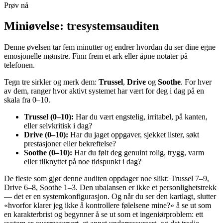
Prøv nå
Miniøvelse: tresystemsauditen
Denne øvelsen tar fem minutter og endrer hvordan du ser dine egne
emosjonelle mønstre. Finn frem et ark eller åpne notater på
telefonen.
Tegn tre sirkler og merk dem:
Trussel
,
Drive
og
Soothe
. For hver
av dem, ranger hvor aktivt systemet har vært for deg i dag på en
skala fra 0–10.
Trussel (0–10):
Har du vært engstelig, irritabel, på kanten,
eller selvkritisk i dag?
Drive (0–10):
Har du jaget oppgaver, sjekket lister, søkt
prestasjoner eller bekreftelse?
Soothe (0–10):
Har du følt deg genuint rolig, trygg, varm
eller tilknyttet på noe tidspunkt i dag?
De fleste som gjør denne auditen oppdager noe slikt: Trussel 7–9,
Drive 6–8, Soothe 1–3. Den ubalansen er ikke et personlighetstrekk
— det er en systemkonfigurasjon. Og når du ser den kartlagt, slutter
«hvorfor klarer jeg ikke å kontrollere følelsene mine?» å se ut som
en karakterbrist og begynner å se ut som et ingeniørproblem: ett