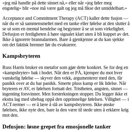
«jeg må handle på dette sinnet nå,» eller når «jeg føler meg
engstelig» blir «noe må være galt og jeg må fikse det umiddelbart.»
Acceptance and Commitment Therapy (ACT) kaller dette fusjon —
når du er så sammensmeltet med en tanke eller følelse at den slutter å
se ut som en mental hendelse og begynner å se ut som virkelighet.
Defusjon er ferdigheten å høre signalet klart uten å bli kuppet av det.
Ikke å ignorere brannalarmen. Bare å gjenkjenne at du kan sjekke
om det faktisk brenner før du evakuerer.
Kampsbryteren
Russ Harris bruker en metafor som gjør dette konkret. Se for deg en
«kampsbryter» bak i hodet. Når den er PÅ, kjemper du mot hver
vanskelig følelse — skyver den vekk, argumenterer med den, får
panikk over at du har panikk. Smerte pluss kamp er lik lidelse. Når
bryteren er AV, er følelsen fortsatt der. Tristheten, angsten, sinnet —
ingenting forsvinner. Men forsterkningen stopper. Du legger ikke et
ekstra lag med ubehag oppå den opprinnelige følelsen. Villighet — i
ACT-termer — er å lære å slå av kampsbryteren. Ikke ønske
følelsen, ikke nyte den, bare la den være til stede uten å erklære krig
mot den.
Defusjon: løsne grepet fra emosjonelle tanker