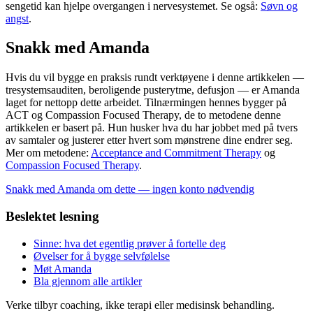
sengetid kan hjelpe overgangen i nervesystemet. Se også:
Søvn og
angst
.
Snakk med Amanda
Hvis du vil bygge en praksis rundt verktøyene i denne artikkelen —
tresystemsauditen, beroligende pusterytme, defusjon — er Amanda
laget for nettopp dette arbeidet. Tilnærmingen hennes bygger på
ACT og Compassion Focused Therapy, de to metodene denne
artikkelen er basert på. Hun husker hva du har jobbet med på tvers
av samtaler og justerer etter hvert som mønstrene dine endrer seg.
Mer om metodene:
Acceptance and Commitment Therapy
og
Compassion Focused Therapy
.
Snakk med Amanda om dette — ingen konto nødvendig
Beslektet lesning
Sinne: hva det egentlig prøver å fortelle deg
Øvelser for å bygge selvfølelse
Møt Amanda
Bla gjennom alle artikler
Verke tilbyr coaching, ikke terapi eller medisinsk behandling.