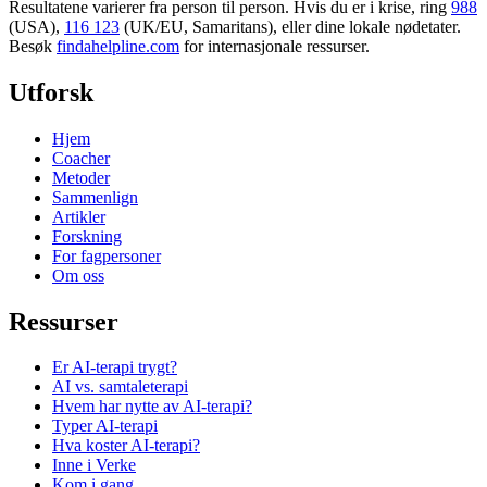
Resultatene varierer fra person til person. Hvis du er i krise, ring
988
(USA),
116 123
(UK/EU, Samaritans),
eller dine lokale nødetater.
Besøk
findahelpline.com
for internasjonale ressurser.
Utforsk
Hjem
Coacher
Metoder
Sammenlign
Artikler
Forskning
For fagpersoner
Om oss
Ressurser
Er AI-terapi trygt?
AI vs. samtaleterapi
Hvem har nytte av AI-terapi?
Typer AI-terapi
Hva koster AI-terapi?
Inne i Verke
Kom i gang