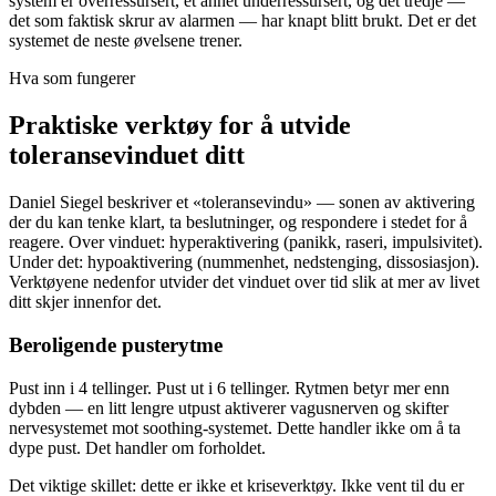
system er overressursert, et annet underressursert, og det tredje —
det som faktisk skrur av alarmen — har knapt blitt brukt. Det er det
systemet de neste øvelsene trener.
Hva som fungerer
Praktiske verktøy for å utvide
toleransevinduet ditt
Daniel Siegel beskriver et «toleransevindu» — sonen av aktivering
der du kan tenke klart, ta beslutninger, og respondere i stedet for å
reagere. Over vinduet: hyperaktivering (panikk, raseri, impulsivitet).
Under det: hypoaktivering (nummenhet, nedstenging, dissosiasjon).
Verktøyene nedenfor utvider det vinduet over tid slik at mer av livet
ditt skjer innenfor det.
Beroligende pusterytme
Pust inn i 4 tellinger. Pust ut i 6 tellinger. Rytmen betyr mer enn
dybden — en litt lengre utpust aktiverer vagusnerven og skifter
nervesystemet mot soothing-systemet. Dette handler ikke om å ta
dype pust. Det handler om forholdet.
Det viktige skillet: dette er ikke et kriseverktøy. Ikke vent til du er