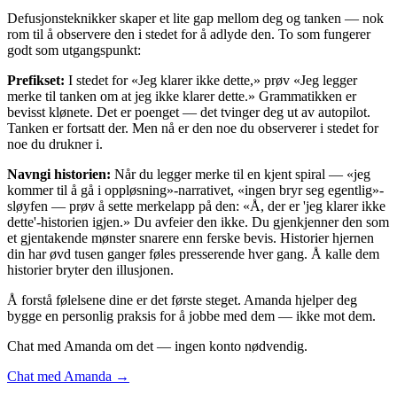
Defusjonsteknikker skaper et lite gap mellom deg og tanken — nok
rom til å observere den i stedet for å adlyde den. To som fungerer
godt som utgangspunkt:
Prefikset:
I stedet for «Jeg klarer ikke dette,» prøv «Jeg legger
merke til tanken om at jeg ikke klarer dette.» Grammatikken er
bevisst klønete. Det er poenget — det tvinger deg ut av autopilot.
Tanken er fortsatt der. Men nå er den noe du observerer i stedet for
noe du drukner i.
Navngi historien:
Når du legger merke til en kjent spiral — «jeg
kommer til å gå i oppløsning»-narrativet, «ingen bryr seg egentlig»-
sløyfen — prøv å sette merkelapp på den: «Å, der er 'jeg klarer ikke
dette'-historien igjen.» Du avfeier den ikke. Du gjenkjenner den som
et gjentakende mønster snarere enn ferske bevis. Historier hjernen
din har øvd tusen ganger føles presserende hver gang. Å kalle dem
historier bryter den illusjonen.
Å forstå følelsene dine er det første steget. Amanda hjelper deg
bygge en personlig praksis for å jobbe med dem — ikke mot dem.
Chat med Amanda om det — ingen konto nødvendig.
Chat med Amanda →