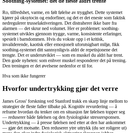
Soothing-systemet: det de fleste aldri trente
Ro, tilfredshet, varme, en følt følelse av trygghet. Dette systemet
kjører på oksytocin og endorfiner, og det er det eneste som faktisk
nedregulerer trusselaktiveringen. Det distraherer ikke bare fra
alarmen — det skrur ned volumet. Her er problemet: soothing-
systemet utvikles gjennom trygge, varme, konsistente erfaringer,
spesielt i barndommen. Hvis du vokste opp i et kritisk,
invaliderende, kaotisk eller emosjonelt uforutsigbart miljø, fikk
soothing-systemet ditt sannsynligvis aldri de repetisjonene det
trengte. Det er underutviklet — som en muskel du aldri har trent.
Den gode nyheten: som enhver muskel responderer det på trening.
Den treningen er det øvelsene nedenfor er til for.
Hva som ikke fungerer
Hvorfor undertrykking gjør det verre
James Gross' forskning ved Stanford trakk en skarp linje mellom to
strategier de fleste faller tilbake på. Kognitiv revurdering — å
reframe hvordan du tenker om en situasjon før følelsen topper seg
— reduserer både følelsen og den fysiologiske stressresponsen.
Undertrykking — å presse følelsen ned etter at den har ankommet
— gjør det motsatte. Den reduserer ytre uttrykk (du ser roligere ut)