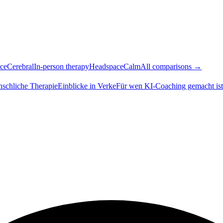
ce
Cerebral
In-person therapy
Headspace
Calm
All comparisons →
nschliche Therapie
Einblicke in Verke
Für wen KI-Coaching gemacht ist