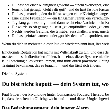
Du hast bei einer Kleinigkeit geweint — einem Werbespot, ei
Jemand hat gefragt „Geht's dir gut?" und du hast fast die Fassu
Du hast jemanden, den du liebst, wegen einer Kleinigkeit ang
Eine kleine Frustration — ein langsamer Fahrer, ein verschütte
Tagelang geht es dir gut, und dann reicht eine Nachricht, ein K
Dir wurde so oft gesagt, du seist „zu empfindlich" oder „zu em
Nachts werden Gefühle, die tagsüber auszuhalten waren, unertr
Du hast „einfach atmen" oder „positiv denken" ausprobiert, und a
Wenn du dich in mehreren dieser Punkte wiedererkannt hast, lies weit
Emotionale Regulation hat nichts mit Willenskraft zu tun, und dass de
meisten, die sich überfordert fühlen, hatte eines dieser Systeme nie 
laut Forschung alles verschlimmert, und führt durch praktische Übunge
Training bekommen, das es braucht — und das lässt sich ändern.
Die drei Systeme
Du bist nicht kaputt — dein System tut, w
Paul Gilbert, der Psychologe hinter Compassion Focused Therapy, bes
ist, dass sie selten im Gleichgewicht sind — und dieses Ungleichgewic
Das Bedrohungssystem: dein innerer Alarm