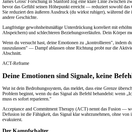
James Gross' Forschung in Stanford zog eine klare Linie zwischen z
bevor das Gefühl seinen Höhepunkt erreicht — reduziert sowohl das 
Sie reduziert den äußeren Ausdruck (du wirkst ruhiger), während die i
andere Geschichte.
Langfristige gewohnheitsmäßige Unterdrückung korreliert mit erhöhte
Abspeichern) und schlechteren Beziehungsverläufen. Dein Körper merkt
Wenn du versucht hast, deine Emotionen zu „kontrollieren", indem du si
rauszulassen" — Dampf ablassen ohne Richtung probt nur die Aktivieru
Abschnitt.
ACT-Reframe
Deine Emotionen sind Signale, keine Befeh
Wut ist dein Bedrohungssystem, das meldet, dass eine Grenze überschri
Problem beginnt, wenn du das Signal als Befehl behandelst: wenn „Ich
muss es sofort reparieren."
Acceptance and Commitment Therapy (ACT) nennt das Fusion — wenn d
Defusion ist die Fähigkeit, das Signal klar wahrzunehmen, ohne von 
evakuierst.
Der Kampfschalter