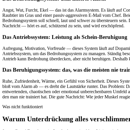
Angst, Wut, Furcht, Ekel — das ist das Alarmsystem. Es läuft auf Co
Raubtier im Gras und einer passiv-aggressiven E-Mail vom Chef. Beid
Bedrohungssystem soll schnell, laut und schwer zu übersteuern sein.
Nachricht — hört es auf, schützend zu sein, und wird erschöpfend.
Das Antriebssystem: Leistung als Schein-Beruhigung
Aufregung, Motivation, Vorfreude — dieses System läuft auf Dopamin u
Antriebssystem, um das Bedrohungssystem zu managen. Ständig besch
Antrieb kann Bedrohung überdecken, aber nicht beruhigen. Deshalb kan
Das Beruhigungssystem: das, was die meisten nie trai
Ruhe, Zufriedenheit, Wärme, ein Gefühl von Sicherheit. Dieses System
bloß vom Alarm ab — es dreht die Lautstärke runter. Das Problem: Da
entwertenden, chaotischen oder emotional unberechenbaren Umfeld a
den man nie trainiert hat. Die gute Nachricht: Wie jeder Muskel reagi
Was nicht funktioniert
Warum Unterdrückung alles verschlimme