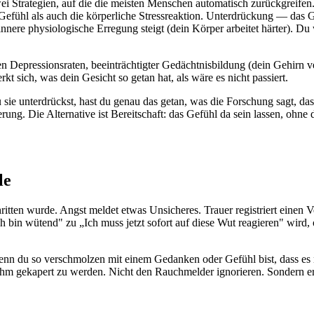
wei Strategien, auf die die meisten Menschen automatisch zurückgreife
Gefühl als auch die körperliche Stressreaktion. Unterdrückung — das G
nnere physiologische Erregung steigt (dein Körper arbeitet härter). Du 
n Depressionsraten, beeinträchtigter Gedächtnisbildung (dein Gehirn ve
 sich, was dein Gesicht so getan hat, als wäre es nicht passiert.
e unterdrückst, hast du genau das getan, was die Forschung sagt, dass es
ng. Die Alternative ist Bereitschaft: das Gefühl da sein lassen, ohne d
le
tten wurde. Angst meldet etwas Unsicheres. Trauer registriert einen Ve
 bin wütend" zu „Ich muss jetzt sofort auf diese Wut reagieren" wird,
u so verschmolzen mit einem Gedanken oder Gefühl bist, dass es nich
ihm gekapert zu werden. Nicht den Rauchmelder ignorieren. Sondern erk