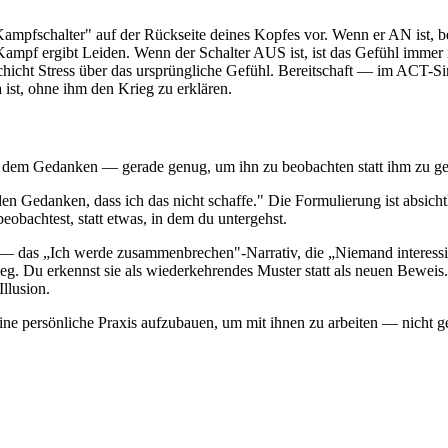
en „Kampfschalter" auf der Rückseite deines Kopfes vor. Wenn er AN is
 Kampf ergibt Leiden. Wenn der Schalter AUS ist, ist das Gefühl immer
Schicht Stress über das ursprüngliche Gefühl. Bereitschaft — im ACT-S
 ist, ohne ihm den Krieg zu erklären.
 dem Gedanken — gerade genug, um ihn zu beobachten statt ihm zu geh
den Gedanken, dass ich das nicht schaffe." Die Formulierung ist absich
beobachtest, statt etwas, in dem du untergehst.
— das „Ich werde zusammenbrechen"-Narrativ, die „Niemand interessier
weg. Du erkennst sie als wiederkehrendes Muster statt als neuen Beweis
llusion.
 eine persönliche Praxis aufzubauen, um mit ihnen zu arbeiten — nicht g