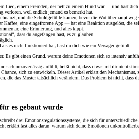
nem Lied, einem Fremden, der nett zu einem Hund war — und hast dich
ng verloren, weil endlich jemand es bemerkt hat.
eschnauzt, und die Schuldgefühle kamen, bevor die Wut überhaupt weg 
ter Kaffee, eine eingefrorene App — hat eine Reaktion ausgelöst, die se
ommentar, eine Erinnerung, und alles kippt.
otional", dass du angefangen hast, es zu glauben.
äglich.
ls es nicht funktioniert hat, hast du dich wie ein Versager gefühlt.
er. Es gibt einen Grund, warum deine Emotionen sich so intensiv anfühle
ine sich unzuverlässig anfühlt, heißt nicht, dass etwas mit dir nicht s
die Chance, sich zu entwickeln. Dieser Artikel erklärt den Mechanismus,
n, die das Muster tatsächlich verändern. Das Problem ist nicht, dass du
ofür es gebaut wurde
chreibt drei Emotionsregulationssysteme, die sich für unterschiedliche
ht erklärt fast alles daran, warum sich deine Emotionen unkontrollierb