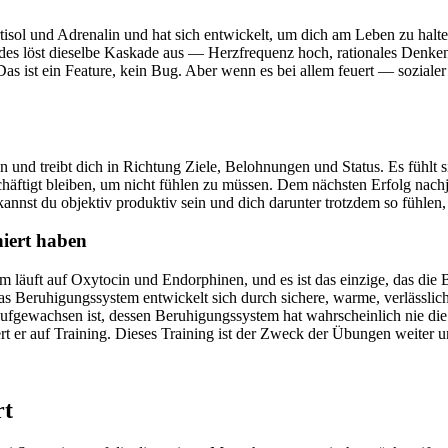
rtisol und Adrenalin und hat sich entwickelt, um dich am Leben zu hal
es löst dieselbe Kaskade aus — Herzfrequenz hoch, rationales Denken o
 Das ist ein Feature, kein Bug. Aber wenn es bei allem feuert — sozial
nd treibt dich in Richtung Ziele, Belohnungen und Status. Es fühlt sic
äftigt bleiben, um nicht fühlen zu müssen. Dem nächsten Erfolg nach
nst du objektiv produktiv sein und dich darunter trotzdem so fühlen, 
niert haben
 läuft auf Oxytocin und Endorphinen, und es ist das einzige, das die Be
s Beruhigungssystem entwickelt sich durch sichere, warme, verlässlich
ufgewachsen ist, dessen Beruhigungssystem hat wahrscheinlich nie di
ert er auf Training. Dieses Training ist der Zweck der Übungen weiter u
rt