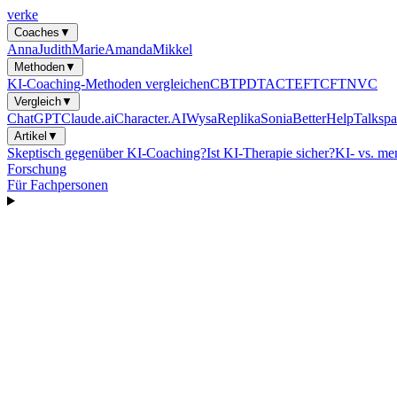
verke
Coaches
▼
Anna
Judith
Marie
Amanda
Mikkel
Methoden
▼
KI-Coaching-Methoden vergleichen
CBT
PDT
ACT
EFT
CFT
NVC
Vergleich
▼
ChatGPT
Claude.ai
Character.AI
Wysa
Replika
Sonia
BetterHelp
Talkspa
Artikel
▼
Skeptisch gegenüber KI-Coaching?
Ist KI-Therapie sicher?
KI- vs. me
Forschung
Für Fachpersonen