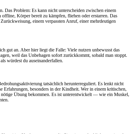
ten. Das Problem: Es kann nicht unterscheiden zwischen einem
ffline, Körper bereit zu kämpfen, fliehen oder erstarren. Das
er Zurückweisung, einem verpassten Anruf, einer mehrdeutigen
h gut an. Aber hier liegt die Falle: Viele nutzen unbewusst das
jagen, weil das Unbehagen sofort zurückkommt, sobald man stoppt.
als würdest du auseinanderfallen.
drohungsaktivierung tatsächlich herunterreguliert. Es lenkt nicht
e Erfahrungen, besonders in der Kindheit. Wer in einem kritischen,
e nötige Übung bekommen. Es ist unterentwickelt — wie ein Muskel,
nten.