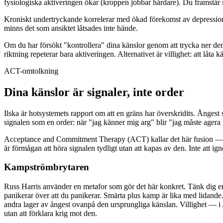
fysiologiska aktiveringen ökar (kroppen jobbar hårdare). Du framstår 
Kroniskt undertryckande korrelerar med ökad förekomst av depression,
minns det som ansiktet låtsades inte hände.
Om du har försökt "kontrollera" dina känslor genom att trycka ner dem 
riktning repeterar bara aktiveringen. Alternativet är villighet: att låt
ACT-omtolkning
Dina känslor är signaler, inte order
Ilska är hotsystemets rapport om att en gräns har överskridits. Ångest
signalen som en order: när "jag känner mig arg" blir "jag måste agera p
Acceptance and Commitment Therapy (ACT) kallar det här fusion — när
är förmågan att höra signalen tydligt utan att kapas av den. Inte att ig
Kampströmbrytaren
Russ Harris använder en metafor som gör det här konkret. Tänk dig e
panikerar över att du panikerar. Smärta plus kamp är lika med lidande
andra lager av ångest ovanpå den ursprungliga känslan. Villighet — i A
utan att förklara krig mot den.