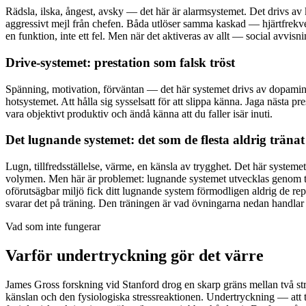
Rädsla, ilska, ångest, avsky — det här är alarmsystemet. Det drivs av kor
aggressivt mejl från chefen. Båda utlöser samma kaskad — hjärtfrekvens 
en funktion, inte ett fel. Men när det aktiveras av allt — social avvisn
Drive-systemet: prestation som falsk tröst
Spänning, motivation, förväntan — det här systemet drivs av dopamin 
hotsystemet. Att hålla sig sysselsatt för att slippa känna. Jaga nästa 
vara objektivt produktiv och ändå känna att du faller isär inuti.
Det lugnande systemet: det som de flesta aldrig tränat
Lugn, tillfredsställelse, värme, en känsla av trygghet. Det här system
volymen. Men här är problemet: lugnande systemet utvecklas genom try
oförutsägbar miljö fick ditt lugnande system förmodligen aldrig de r
svarar det på träning. Den träningen är vad övningarna nedan handlar
Vad som inte fungerar
Varför undertryckning gör det värre
James Gross forskning vid Stanford drog en skarp gräns mellan två st
känslan och den fysiologiska stressreaktionen. Undertryckning — att t