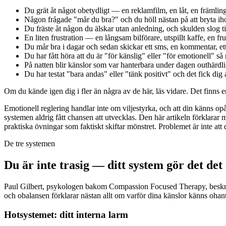
Du grät åt något obetydligt — en reklamfilm, en låt, en främlin
Någon frågade "mår du bra?" och du höll nästan på att bryta iho
Du fräste åt någon du älskar utan anledning, och skulden slog ti
En liten frustration — en långsam bilförare, utspillt kaffe, en 
Du mår bra i dagar och sedan skickar ett sms, en kommentar, ett
Du har fått höra att du är "för känslig" eller "för emotionell" så
På natten blir känslor som var hanterbara under dagen outhärdli
Du har testat "bara andas" eller "tänk positivt" och det fick dig
Om du kände igen dig i fler än några av de här, läs vidare. Det finns en 
Emotionell reglering handlar inte om viljestyrka, och att din känns opå
systemen aldrig fått chansen att utvecklas. Den här artikeln förklarar 
praktiska övningar som faktiskt skiftar mönstret. Problemet är inte att
De tre systemen
Du är inte trasig — ditt system gör det det
Paul Gilbert, psykologen bakom Compassion Focused Therapy, beskriver 
och obalansen förklarar nästan allt om varför dina känslor känns ohant
Hotsystemet: ditt interna larm