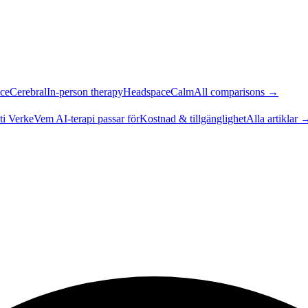
ce
Cerebral
In-person therapy
Headspace
Calm
All comparisons →
ti Verke
Vem AI-terapi passar för
Kostnad & tillgänglighet
Alla artiklar 