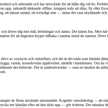
tisol och adrenalin och har utvecklats för att hålla dig vid liv. Probleme
upp, rationellt tänkande offline, kroppen redo att slåss, fly eller frysa
ing, ett missat samtal, ett tvetydigt sms — slutar det vara skyddande och
och driver dig mot mål, belöningar och status. Det känns bra. Men här 
prestation för att ångesten kryper tillbaka i samma stund du stannar. Driv
et drivs av oxytocin och endorfiner, och det är det enda som faktiskt däm
gga, varma, konsekventa upplevelser, särskilt i barndomen. Om du växte
epetitioner det behövde. Det är underutvecklat — som en muskel du aldri
 om.
rategier de flesta använder automatiskt. Kognitiv omvärdering — att om
rycka ner känslan efter att den dykt upp — gör tvärtom. Det minskar det