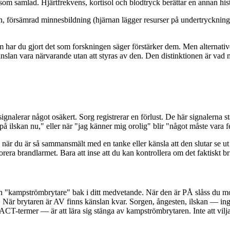
som samlad. Hjärtfrekvens, kortisol och blodtryck berättar en annan hist
 försämrad minnesbildning (hjärnan lägger resurser på undertryckning i
har du gjort det som forskningen säger förstärker dem. Men alternativet 
a känslan vara närvarande utan att styras av den. Den distinktionen är vad 
 signalerar något osäkert. Sorg registrerar en förlust. De här signalern
å ilskan nu," eller när "jag känner mig orolig" blir "något måste vara fe
 du är så sammansmält med en tanke eller känsla att den slutar se ut
norera brandlarmet. Bara att inse att du kan kontrollera om det faktiskt 
n "kampströmbrytare" bak i ditt medvetande. När den är PÅ slåss du mo
. När brytaren är AV finns känslan kvar. Sorgen, ångesten, ilskan — ing
CT-termer — är att lära sig stänga av kampströmbrytaren. Inte att vilja h