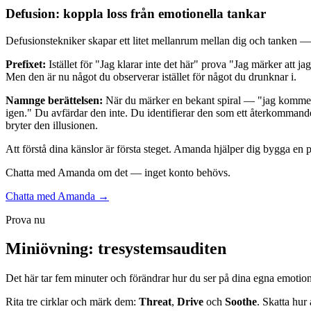
Defusion: koppla loss från emotionella tankar
Defusionstekniker skapar ett litet mellanrum mellan dig och tanken — t
Prefixet:
Istället för "Jag klarar inte det här" prova "Jag märker att 
Men den är nu något du observerar istället för något du drunknar i.
Namnge berättelsen:
När du märker en bekant spiral — "jag kommer att
igen." Du avfärdar den inte. Du identifierar den som ett återkommande
bryter den illusionen.
Att förstå dina känslor är första steget. Amanda hjälper dig bygga en
Chatta med Amanda om det — inget konto behövs.
Chatta med Amanda →
Prova nu
Miniövning: tresystemsauditen
Det här tar fem minuter och förändrar hur du ser på dina egna emotione
Rita tre cirklar och märk dem:
Threat
,
Drive
och
Soothe
. Skatta hur