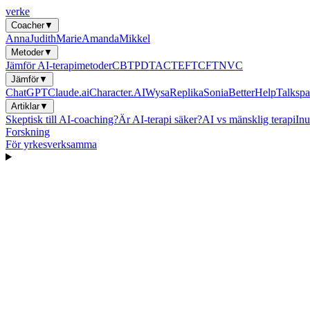
verke
Coacher
▼
Anna
Judith
Marie
Amanda
Mikkel
Metoder
▼
Jämför AI-terapimetoder
CBT
PDT
ACT
EFT
CFT
NVC
Jämför
▼
ChatGPT
Claude.ai
Character.AI
Wysa
Replika
Sonia
BetterHelp
Talkspa
Artiklar
▼
Skeptisk till AI-coaching?
Är AI-terapi säker?
AI vs mänsklig terapi
Inu
Forskning
För yrkesverksamma