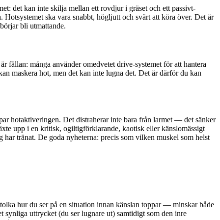
t: det kan inte skilja mellan ett rovdjur i gräset och ett passivt-
. Hotsystemet ska vara snabbt, högljutt och svårt att köra över. Det är
 börjar bli utmattande.
är fällan: många använder omedvetet drive-systemet för att hantera
e kan maskera hot, men det kan inte lugna det. Det är därför du kan
par hotaktiveringen. Det distraherar inte bara från larmet — det sänker
 upp i en kritisk, ogiltigförklarande, kaotisk eller känslomässigt
g har tränat. De goda nyheterna: precis som vilken muskel som helst
tolka hur du ser på en situation innan känslan toppar — minskar både
 synliga uttrycket (du ser lugnare ut) samtidigt som den inre