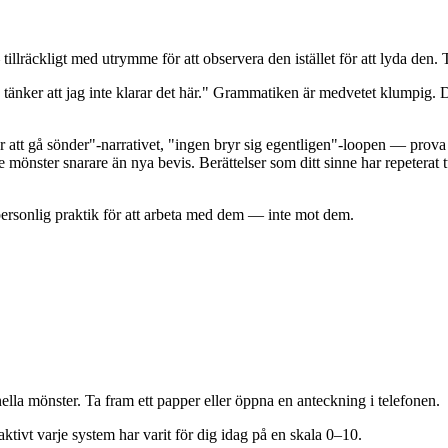
illräckligt med utrymme för att observera den istället för att lyda den.
jag tänker att jag inte klarar det här." Grammatiken är medvetet klumpig.
 gå sönder"-narrativet, "ingen bryr sig egentligen"-loopen — prova att sä
 mönster snarare än nya bevis. Berättelser som ditt sinne har repetera
 personlig praktik för att arbeta med dem — inte mot dem.
lla mönster. Ta fram ett papper eller öppna en anteckning i telefonen.
 aktivt varje system har varit för dig idag på en skala 0–10.