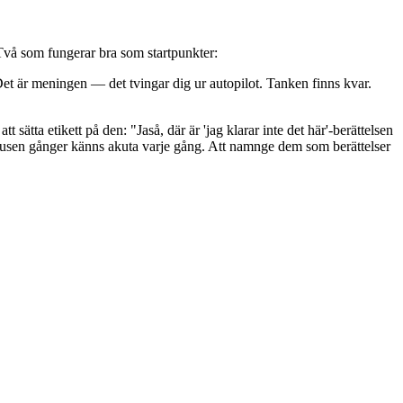
 Två som fungerar bra som startpunkter:
 Det är meningen — det tvingar dig ur autopilot. Tanken finns kvar.
tta etikett på den: "Jaså, där är 'jag klarar inte det här'-berättelsen
t tusen gånger känns akuta varje gång. Att namnge dem som berättelser