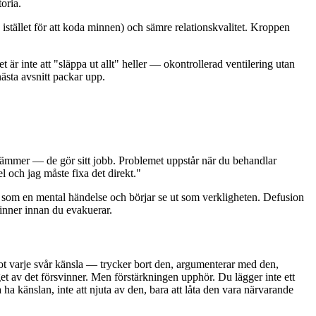
oria.
stället för att koda minnen) och sämre relationskvalitet. Kroppen
är inte att "släppa ut allt" heller — okontrollerad ventilering utan
nästa avsnitt packar upp.
a stämmer — de gör sitt jobb. Problemet uppstår när du behandlar
l och jag måste fixa det direkt."
 som en mental händelse och börjar se ut som verkligheten. Defusion
brinner innan du evakuerar.
t varje svår känsla — trycker bort den, argumenterar med den,
et av det försvinner. Men förstärkningen upphör. Du lägger inte ett
a känslan, inte att njuta av den, bara att låta den vara närvarande