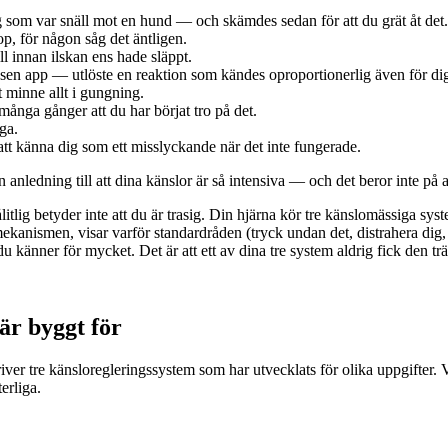
g som var snäll mot en hund — och skämdes sedan för att du grät åt det.
p, för någon såg det äntligen.
ll innan ilskan ens hade släppt.
frusen app — utlöste en reaktion som kändes oproportionerlig även för di
 minne allt i gungning.
 många gånger att du har börjat tro på det.
ga.
 att känna dig som ett misslyckande när det inte fungerade.
anledning till att dina känslor är så intensiva — och det beror inte på at
litlig betyder inte att du är trasig. Din hjärna kör tre känslomässiga s
mekanismen, visar varför standardråden (tryck undan det, distrahera dig,
 du känner för mycket. Det är att ett av dina tre system aldrig fick den 
 är byggt för
tre känsloregleringssystem som har utvecklats för olika uppgifter. Var
erliga.