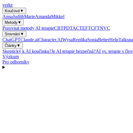
verke
Koučové
▼
Anna
Judith
Marie
Amanda
Mikkel
Metody
▼
Porovnat metody AI terapie
CBT
PDT
ACT
EFT
CFT
NVC
Srovnání
▼
ChatGPT
Claude.ai
Character.AI
Wysa
Replika
Sonia
BetterHelp
Talkspa
Články
▼
Skeptický k AI koučinku?
Je AI terapie bezpečná?
AI vs. terapie s čl
Výzkum
Pro odborníky