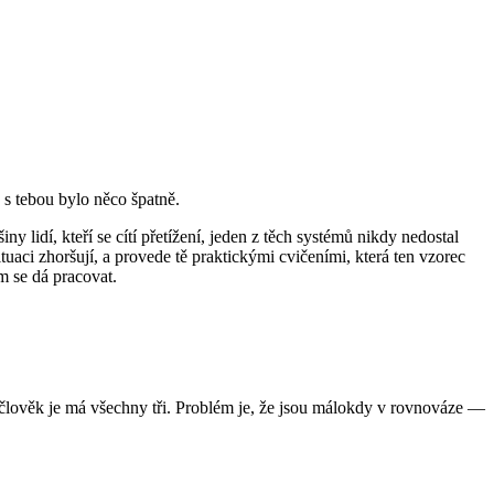
y s tebou bylo něco špatně.
ny lidí, kteří se cítí přetížení, jeden z těch systémů nikdy nedostal
tuaci zhoršují, a provede tě praktickými cvičeními, která ten vzorec
m se dá pracovat.
člověk je má všechny tři. Problém je, že jsou málokdy v rovnováze —