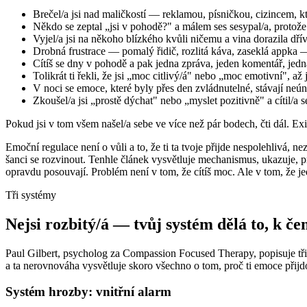
Brečel/a jsi nad maličkostí — reklamou, písničkou, cizincem, kt
Někdo se zeptal „jsi v pohodě?" a málem ses sesypal/a, protože
Vyjel/a jsi na někoho blízkého kvůli ničemu a vina dorazila dřív,
Drobná frustrace — pomalý řidič, rozlitá káva, zaseklá appka — 
Cítíš se dny v pohodě a pak jedna zpráva, jeden komentář, je
Tolikrát ti řekli, že jsi „moc citlivý/á" nebo „moc emotivní", až
V noci se emoce, které byly přes den zvládnutelné, stávají neú
Zkoušel/a jsi „prostě dýchat" nebo „myslet pozitivně" a cítil/a 
Pokud jsi v tom všem našel/a sebe ve více než pár bodech, čti dál. Exi
Emoční regulace není o vůli a to, že ti ta tvoje přijde nespolehlivá, ne
šanci se rozvinout. Tenhle článek vysvětluje mechanismus, ukazuje, pr
opravdu posouvají. Problém není v tom, že cítíš moc. Ale v tom, že je
Tři systémy
Nejsi rozbitý/á — tvůj systém dělá to, k č
Paul Gilbert, psycholog za Compassion Focused Therapy, popisuje tř
a ta nerovnováha vysvětluje skoro všechno o tom, proč ti emoce přijd
Systém hrozby: vnitřní alarm