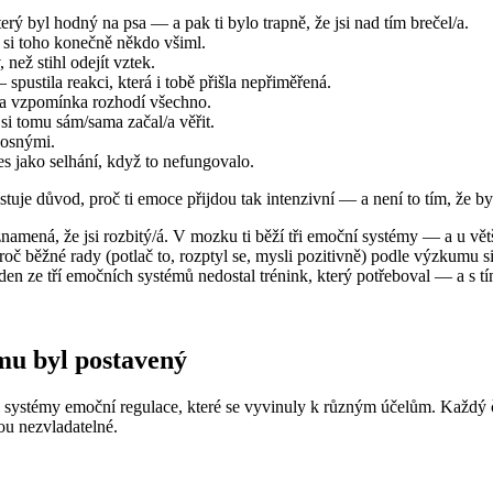
erý byl hodný na psa — a pak ti bylo trapně, že jsi nad tím brečel/a.
 si toho konečně někdo všiml.
 než stihl odejít vztek.
spustila reakci, která i tobě přišla nepřiměřená.
dna vzpomínka rozhodí všechno.
 jsi tomu sám/sama začal/a věřit.
nosnými.
ses jako selhání, když to nefungovalo.
stuje důvod, proč ti emoce přijdou tak intenzivní — a není to tím, že b
znamená, že jsi rozbitý/á. V mozku ti běží tři emoční systémy — a u větši
oč běžné rady (potlač to, rozptyl se, mysli pozitivně) podle výzkumu si
den ze tří emočních systémů nedostal trénink, který potřeboval — a s tí
emu byl postavený
i systémy emoční regulace, které se vyvinuly k různým účelům. Každý 
ou nezvladatelné.