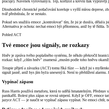
pracuje). Navenek vyrovnaný/á. Tep, kortizol a krevní tlak vyprávějí j
Dlouhodobé chronické potlačování koreluje s vyšší mírou deprese, zh
tvář předstírala, že se nestalo.
Pokud ses snažil/a emoce „kontrolovat" tím, že jsi je dusil/a, dělal/a j
Alternativa je ochota: nechat emoci být přítomnou, aniž by tě řídila. Te
Pohled ACT
Tvé emoce jsou signály, ne rozkazy
Hněv je zpráva tvého poplašného systému, že někdo překročil hranici. 
rozkaz: když „cítím hněv" znamená „musím podle toho hněvu okamžitě
Terapie přijetí a závazku (ACT) tomu říká fúze — když jsi s myšlenkou
signál jasně, aniž bys jím byl/a unesený/á. Není to přehlížení alarmu.
Vypínač zápasu
Russ Harris používá metaforu, která to udělá hmatatelným. Představ s
panikaříš. Bolest plus zápas se rovná utrpení. Když je OFF, emoce ta
jazyce ACT — je naučit se vypínač zápasu vypínat. Ne emoci chtít, ne si