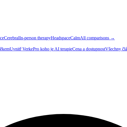
ce
Cerebral
In-person therapy
Headspace
Calm
All comparisons →
ověkem
Uvnitř Verke
Pro koho je AI terapie
Cena a dostupnost
Všechny čl