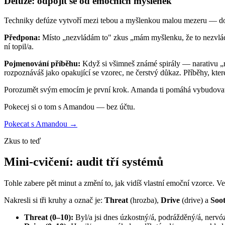
Defúze: odpojit se od emočních myšlenek
Techniky defúze vytvoří mezi tebou a myšlenkou malou mezeru — dost pr
Předpona:
Místo „nezvládám to" zkus „mám myšlenku, že to nezvládám
ní topil/a.
Pojmenování příběhu:
Když si všimneš známé spirály — narativu „ro
rozpoznáváš jako opakující se vzorec, ne čerstvý důkaz. Příběhy, které
Porozumět svým emocím je první krok. Amanda ti pomáhá vybudovat o
Pokecej si o tom s Amandou — bez účtu.
Pokecat s Amandou →
Zkus to teď
Mini-cvičení: audit tří systémů
Tohle zabere pět minut a změní to, jak vidíš vlastní emoční vzorce. V
Nakresli si tři kruhy a označ je:
Threat
(hrozba),
Drive
(drive) a
Soo
Threat (0–10):
Byl/a jsi dnes úzkostný/á, podrážděný/á, nervóz