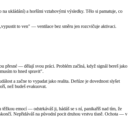
 na ukládání) a horšími vztahovými výsledky. Tělo si pamatuje, co
i „vypustit to ven" — ventilace bez směru jen rozcvičuje aktivaci.
sou přesné — dělají svou práci. Problém začíná, když signál bereš jako
musím to hned spravit".
dálost a začne to vypadat jako realita. Defúze je dovednost slyšet
hoří, než budeš evakuovat.
těžkou emocí — odstrkáváš ji, hádáš se s ní, panikaříš nad tím, že
í skončí. Nepřidáváš na původní pocit druhou vrstvu tísně. Ochota — v