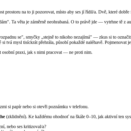
ostoru na to ji pozorovat, místo aby ses jí řídil/a. Dvě, které dobře 
". Ta věta je záměrně neohrabaná. O to právě jde — vytrhne tě z autop
zpadnu se", smyčky „stejně to nikoho nezajímá" — zkus si to označit: 
 si tvá mysl tisíckrát přehrála, působí pokaždé naléhavě. Pojmenovat je
sobní praxi, jak s nimi pracovat — ne proti nim.
ezmi si papír nebo si otevři poznámku v telefonu.
the
(zklidnění). Ke každému ohodnoť na škále 0–10, jak aktivní ten sys
ní, nebo ses kritizoval/a?