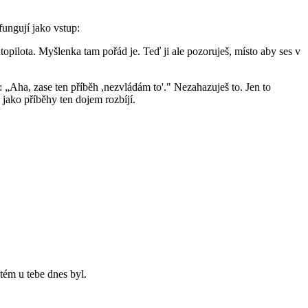
fungují jako vstup:
ilota. Myšlenka tam pořád je. Teď ji ale pozoruješ, místo aby ses v
„Aha, zase ten příběh ,nezvládám to'." Nezahazuješ to. Jen to
 jako příběhy ten dojem rozbíjí.
tém u tebe dnes byl.