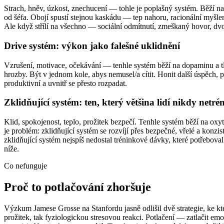
Strach, hněv, úzkost, znechucení — tohle je poplašný systém. Běží na 
od šéfa. Obojí spustí stejnou kaskádu — tep nahoru, racionální myšlení
Ale když střílí na všechno — sociální odmítnutí, zmeškaný hovor, dv
Drive systém: výkon jako falešné uklidnění
Vzrušení, motivace, očekávání — tenhle systém běží na dopaminu a tla
hrozby. Být v jednom kole, abys nemusel/a cítit. Honit další úspěch, p
produktivní a uvnitř se přesto rozpadat.
Zklidňující systém: ten, který většina lidí nikdy netré
Klid, spokojenost, teplo, prožitek bezpečí. Tenhle systém běží na ox
je problém: zklidňující systém se rozvíjí přes bezpečné, vřelé a konzi
zklidňující systém nejspíš nedostal tréninkové dávky, které potřeboval
níže.
Co nefunguje
Proč to potlačování zhoršuje
Výzkum Jamese Grosse na Stanfordu jasně odlišil dvě strategie, ke kt
prožitek, tak fyziologickou stresovou reakci. Potlačení — zatlačit emoc