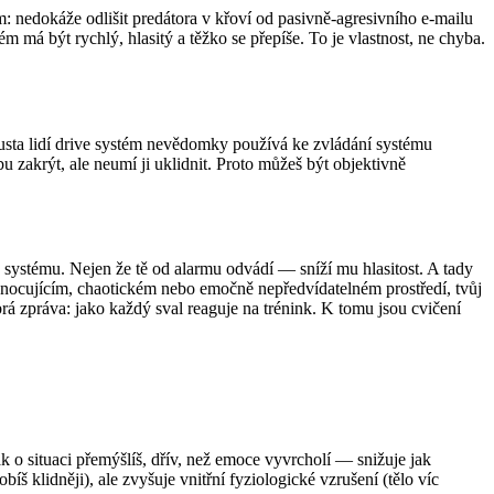
m: nedokáže odlišit predátora v křoví od pasivně-agresivního e-mailu
m má být rychlý, hlasitý a těžko se přepíše. To je vlastnost, ne chyba.
ousta lidí drive systém nevědomky používá ke zvládání systému
u zakrýt, ale neumí ji uklidnit. Proto můžeš být objektivně
o systému. Nejen že tě od alarmu odvádí — sníží mu hlasitost. A tady
ehodnocujícím, chaotickém nebo emočně nepředvídatelném prostředí, tvůj
brá zpráva: jako každý sval reaguje na trénink. K tomu jsou cvičení
k o situaci přemýšlíš, dřív, než emoce vyvrcholí — snižuje jak
íš klidněji), ale zvyšuje vnitřní fyziologické vzrušení (tělo víc