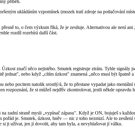
iný příběh.
oršeným ukládáním vzpomínek (mozek tratí zdroje na potlačování místo
si přesně to, o čem výzkum říká, že je zesiluje. Alternativou ale není an
nhle rozdíl rozebírá další část.
Úzkost značí něco nejistého. Smutek registruje ztrátu. Tyhle signály j
 jednat", nebo když „cítím úzkost" znamená „něco musí být špatně a 
 nebo pocitem natolik srostlý/á, že to přestane vypadat jako mentální u
 Jen rozpoznání, že si můžeš nejdřív zkontrolovat, jestli někde opravdu 
i na zadní straně mysli „vypínač zápasu". Když je ON, bojuješ s každou 
m pořád je. Smutek, úzkost, hněv — nic z toho nezmizí. Ale to zesílen
 ji užívat, jen jí dovolit, aby tam byla, a nevyhlašovat jí válku.