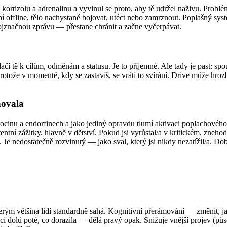
kortizolu a adrenalinu a vyvinul se proto, aby tě udržel naživu. Problé
 offline, tělo nachystané bojovat, utéct nebo zamrznout. Poplašný systé
ojznačnou zprávu — přestane chránit a začne vyčerpávat.
čí tě k cílům, odměnám a statusu. Je to příjemné. Ale tady je past: sp
rotože v momentě, kdy se zastavíš, se vrátí to svírání. Drive může hrozb
novala
ytocinu a endorfinech a jako jediný opravdu tlumí aktivaci poplachovéh
stentní zážitky, hlavně v dětství. Pokud jsi vyrůstal/a v kritickém, zn
. Je nedostatečně rozvinutý — jako sval, který jsi nikdy nezatížil/a. Do
erým většina lidí standardně sahá. Kognitivní přerámování — změnit, ja
i dolů poté, co dorazila — dělá pravý opak. Snižuje vnější projev (působ