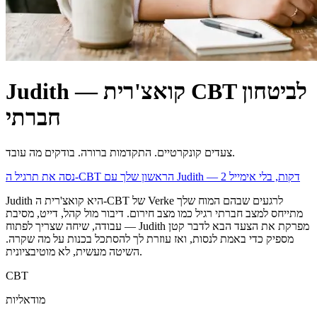
Judith — קואצ'רית CBT לביטחון
חברתי
צעדים קונקרטיים. התקדמות ברורה. בודקים מה עובד.
נסה את תרגיל ה-CBT הראשון שלך עם Judith — 2 דקות, בלי אימייל
Judith היא קואצ'רית ה-CBT של Verke לרגעים שבהם המוח שלך
מתייחס למצב חברתי רגיל כמו מצב חירום. דיבור מול קהל, דייט, מסיבת
עבודה, שיחה שצריך לפתוח — Judith מפרקת את הצעד הבא לדבר קטן
מספיק כדי באמת לנסות, ואז עוזרת לך להסתכל בכנות על מה שקרה.
השיטה מעשית, לא מוטיבציונית.
CBT
מודאליות