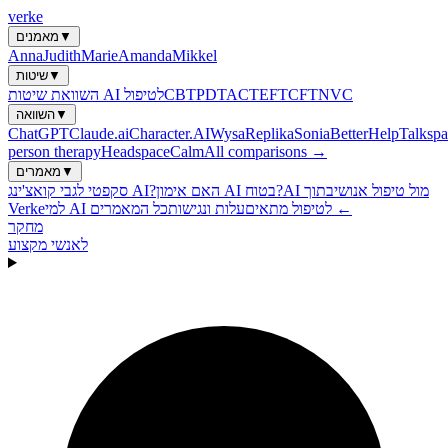
verke
▼
מאמנים
Anna
Judith
Marie
Amanda
Mikkel
▼
שיטות
NVC
CFT
EFT
ACT
PDT
CBT
השוואת שיטות AI לטיפול
▼
השוואה
ChatGPT
Claude.ai
Character.AI
Wysa
Replika
Sonia
BetterHelp
Talkspa
person therapy
Headspace
Calm
All comparisons →
▼
מאמרים
AI מול טיפול אנושי
בתוך
האם אימון AI בטוח?
סקפטי לגבי קואצ'ינג AI?
כל המאמרים ←
למי AI לטיפול מתאים
עלות ונגישות
Verke
מחקר
לאנשי מקצוע