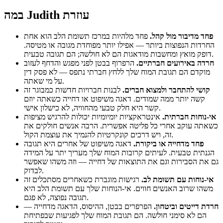
במה Judith עוזרת
פחד מדיבור מול קהל.
פחד מלהיות במרכז תשומת הלב הוא אחת
החרדות הנפוצות ביותר — אפילו יותר מפוחדת מגובה או מטיסה.
דופק מואץ ומחשבות מודאגות הם לא חולשה; הם תגובה טבעית.
חרדה באירועים חברתיים.
הרפרוף בבטן לפני מפגש והדחף לעזוב
מוקדם הם תגובת המוח שלך ללחץ חברתי נתפס — לא פסק דין
על מי שאתה.
קושי להתחבר ולמצוא חברים.
לבנות חברויות חדשות כמבוגר זה
קשה יותר ממה שמודים. דאגה משיפוט או דחייה כשאתה יוזם
קשר היא חלק טבעי מהחוויה, לא כישלון אישי.
אי-נוחות חברתית.
אינטראקציות יומיומיות יכולות להרגיש מציפות
כשאתה עוקב אחרי כל פליטה אפשרית. הרבה אנשים חולקים את
זה, ויש דרכים קונקרטיות להנמיך את עוצמת הקול.
פחד מדחייה או ביקורת.
דאגה משיפוט של אחרים היא תגובה
הגנתית טבעית. לעיתים קרובות המוח שלך מעריך יתר על המידה
גם את הסבירות וגם את התוצאות של דחייה — וזה משהו שאפשר
לבדוק.
אי-נוחות עם תשומת לב.
רגישות מוגברת כשאחרים מסתכלים זה
משהו שרוב האנשים חווים. אי-הנוחות שלך עם תשומת הלב היא
תגובה נפוצה, לא פגם.
חרדת דייטים וביטחון.
הפרפרים בבטן, ההיסוס, הדאגה מדחייה —
הם לא סימני חולשה. הם תגובת המוח שלך לפגיעות שבפתיחת