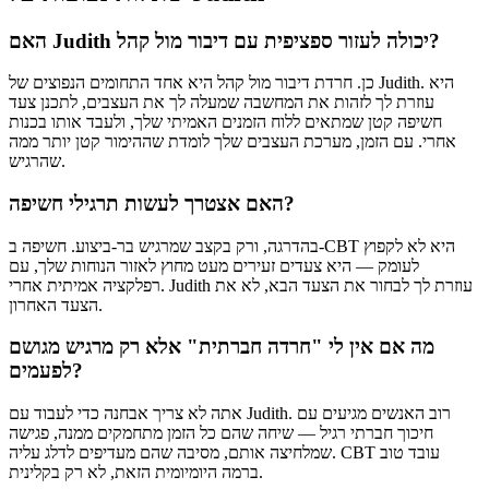
האם Judith יכולה לעזור ספציפית עם דיבור מול קהל?
כן. חרדת דיבור מול קהל היא אחד התחומים הנפוצים של Judith. היא
עוזרת לך לזהות את המחשבה שמעלה לך את העצבים, לתכנן צעד
חשיפה קטן שמתאים ללוח הזמנים האמיתי שלך, ולעבד אותו בכנות
אחרי. עם הזמן, מערכת העצבים שלך לומדת שההימור קטן יותר ממה
שהרגיש.
האם אצטרך לעשות תרגילי חשיפה?
בהדרגה, ורק בקצב שמרגיש בר-ביצוע. חשיפה ב-CBT היא לא לקפוץ
לעומק — היא צעדים זעירים מעט מחוץ לאזור הנוחות שלך, עם
רפלקציה אמיתית אחרי. Judith עוזרת לך לבחור את הצעד הבא, לא את
הצעד האחרון.
מה אם אין לי "חרדה חברתית" אלא רק מרגיש מגושם
לפעמים?
אתה לא צריך אבחנה כדי לעבוד עם Judith. רוב האנשים מגיעים עם
חיכוך חברתי רגיל — שיחה שהם כל הזמן מתחמקים ממנה, פגישה
שמלחיצה אותם, מסיבה שהם מעדיפים לדלג עליה. CBT עובד טוב
ברמה היומיומית הזאת, לא רק בקלינית.