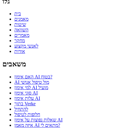
גלו
בית
מאמנים
שיטות
השוואה
מאמרים
מחקר
לאנשי מקצוע
אודות
משאבים
האם אימון AI בטוח?
AI מול טיפול אנושי
למי אימון AI מועיל
סוגי אימון AI
עלות אימון AI
בתוך Verke
להתחיל
חלופות לטיפול
שאלות נפוצות על אימון AI
איזה מאמן AI מתאים לי?