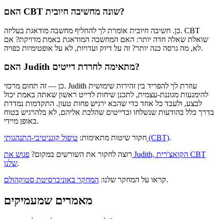
האם CBT שונה מחשיבה חיובית?
כן. חשיבה חיובית אומרת לך להחליף מחשבה מודאגת בעליזה. CBT
שואלת שאלה חדה יותר: האם המחשבה המודאגת באמת מדויקת? אם
לא, מה גרסה כנה יותר? זה על דיוק ועדויות, לא על אופטימיות כפויה.
האם Judith מתאימה לחרדת דייטים?
כן — זה תחום מרכזי. Judith עוזרת לך להפריד בין זהירות שימושית
להימנעות מגוננת-עצמית, לתכנן שיחות לדייט ראשון שאתה באמת יכול
לבצע, ולעבד כל אחד כדי שהבא ירגיש פחות טעון. התקדמות נמדדת
בדרך כלל בהודעות שנשלחו ובדייטים שהלכת אליהם, לא בלהרגיש בטוח
באופן מיידי.
.
טיפול קוגניטיבי-התנהגותי (CBT)
חקור שיטות מתאימות:
רוצה לחקור את השורשים במקום?
פגוש את Judith, הקואצ'רית CBT
.
שלנו
.
קראו על המחקר שלנו:
המחקר באוניברסיטת סטוקהולם
מאמרים שמעמיקים