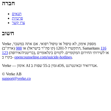
חברה
תנאים
פרטיות
צרו קשר
חשוב
Verke מספק אימון, לא טיפול או טיפול רפואי. אם אתה במשבר,
116
(ארה"ב), Samaritans
התקשרו ל-1201 (קו סה"ר בישראל) או
988
(בריטניה/אירופה), או לשירותי החירום המקומיים. לקווים בינלאומיים
123
.
opencounseling.com/suicide-hotlines
בקרו ב-
Verke — אימון AI זמין ב-55 שפות ב-iOS, אנדרואיד ובאינטרנט.
© Verke AB
support@verke.co