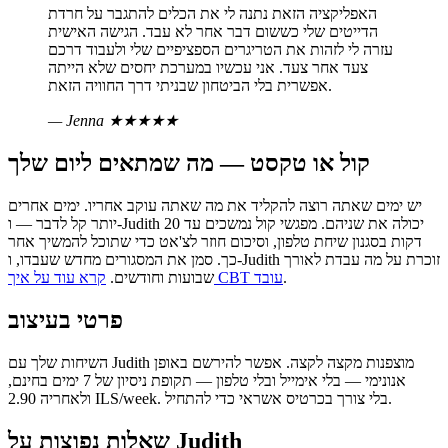
האפליקציה הזאת נתנה לי את הכלים להתגבר על חרדת
הדייטים שלי כששום דבר אחר לא עבד. הגישה האישית
עזרה לי לזהות את הטריגרים הספציפיים שלי ולעבוד דרכם
צעד אחר צעד. אני עכשיו במערכת יחסים שלא הייתה
אפשרית בלי הביטחון שבניתי דרך החוויה הזאת.
— Jenna
★★★★★
קול או טקסט — מה שמתאים ליום שלך
יש ימים שאתה רוצה להקליד את מה שאתה עוקב אחריו. ימים אחרים
יותר קל לדבר — ו-Judith יכולה את שניהם. מפגשי קול נמשכים עד 20
דקות בסגנון שיחת טלפון, וסיכום חוזר לצ'אט כדי שתוכל להמשיך אחר
כך. סמן את המסגורים מחדש שעבדו, ו-Judith זוכרת על מה עבדת לאורך
.
קרא עוד על איך CBT עובד
שבועות וחודשים.
פרטי בעיצוב
השיחות שלך עם Judith מוצפנות מקצה לקצה. אפשר להירשם באופן
אנונימי — בלי אימייל ובלי טלפון — תקופת ניסיון של 7 ימים בחינם,
ולאחריה 2.90 ILS/week. בלי צורך בכרטיס אשראי כדי להתחיל.
שאלות נפוצות על Judith