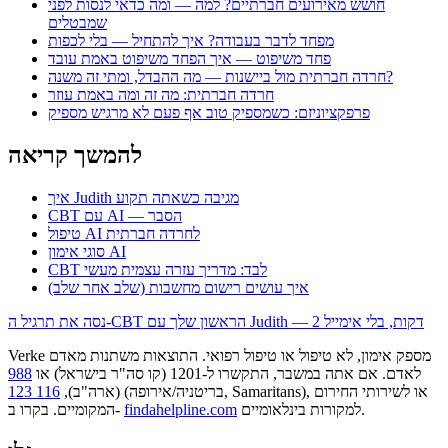
חושש מאירועים חברתיים? למה — ומה כדאי לנסות לפני
שמבטלים
מפחד לדבר בעבודה? איך להתחיל — בלי לכפות
פחד משיפוט — איך הפחד משיפוט באמת עובד
חרדה חברתית מול ביישנות — מה ההבדל, ומתי זה משנה?
חרדה חברתית: מה זה ומה באמת עוזר
פרפקציוניזם: כשמספיק טוב אף פעם לא מרגיש מספיק
להמשך קריאה
איך Judith מגיבה כשאתה תקוע
CBT עם AI — הסבר
טיפול AI לחרדה חברתית
סוגי אימון AI
CBT לבד: מדריך עזרה עצמית מעשי
איך עושים רישום מחשבות (שלב אחר שלב)
נסה את תרגיל ה-CBT הראשון שלך עם Judith — 2 דקות, בלי אימייל
Verke מספק אימון, לא טיפול או טיפול רפואי. התוצאות משתנות מאדם
לאדם. אם אתה במשבר, התקשרו ל-1201 (קו סה"ר בישראל) או
988
או לשירותי החירום
(בריטניה/אירופה, Samaritans),
(ארה"ב),
116 123
למקורות בינלאומיים.
findahelpline.com
המקומיים. בקרו ב-