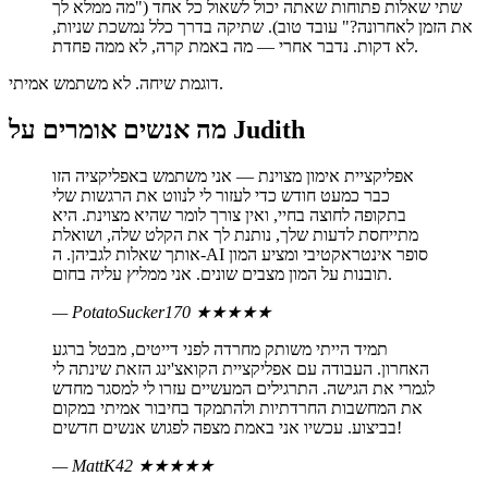
שתי שאלות פתוחות שאתה יכול לשאול כל אחד ("מה ממלא לך
את הזמן לאחרונה?" עובד טוב). שתיקה בדרך כלל נמשכת שניות,
לא דקות. נדבר אחרי — מה באמת קרה, לא ממה פחדת.
דוגמת שיחה. לא משתמש אמיתי.
מה אנשים אומרים על Judith
אפליקציית אימון מצוינת — אני משתמש באפליקציה הזו
כבר כמעט חודש כדי לעזור לי לנווט את הרגשות שלי
בתקופה לחוצה בחיי, ואין צורך לומר שהיא מצוינת. היא
מתייחסת לדעות שלך, נותנת לך את הקלט שלה, ושואלת
אותך שאלות לגביהן. ה-AI סופר אינטראקטיבי ומציע המון
תובנות על המון מצבים שונים. אני ממליץ עליה בחום.
— PotatoSucker170
★★★★★
תמיד הייתי משותק מחרדה לפני דייטים, מבטל ברגע
האחרון. העבודה עם אפליקציית הקואצ'ינג הזאת שינתה לי
לגמרי את הגישה. התרגילים המעשיים עזרו לי למסגר מחדש
את המחשבות החרדתיות ולהתמקד בחיבור אמיתי במקום
בביצוע. עכשיו אני באמת מצפה לפגוש אנשים חדשים!
— MattK42
★★★★★