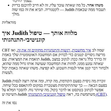
עצמך לחיבור.
משהו אחר.
כל מה שאתה עובד עליו, זה לא חייב להיכנס בדיוק
לקטגוריה. תביא את זה כמו שזה — Judith תעבוד ממה שבאמת
מולך.
מודאליות
איך Judith מלווה אותך — טיפול
קוגניטיבי-התנהגותי
CBT שמה לב
איך מחשבות, רגשות והתנהגויות מחזקים זה את זה
, ואז
מריצה ניסויים קטנים כדי לבדוק אם המחשבה האוטומטית שלך באמת
תואמת את המציאות. עם Judith, זה בדרך כלל נראה ככה: לנקוב במצב
שאתה נמנע ממנו, לזהות את המחשבה שעושה אותו גדול ממה שהוא,
ולבחור דבר קטן אחד לנסות השבוע. לא קפיצה. משהו שאתה באמת יכול
לעשות.
Judith זוכרת מה ניסית בפעם הקודמת, מה קרה, ומה אתה רוצה לנסות
בפעם הבאה — כך שההתקדמות מצטברת במקום להתאפס בכל שיחה.
אפשר לכתוב בטקסט או לדבר בקול, מה שיותר נוח. להסבר המלא על
.
טיפול קוגניטיבי-התנהגותי (CBT)
השיטה ש-Judith משתמשת בה, ראה
נסו את זה