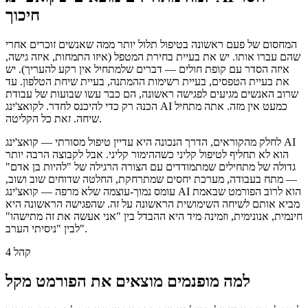
חיכוך
המחסום של פעם ראשונה בטיפול תלול יותר ממה שאנשים זוכרים אחרי
שהם עברו אותו. יש את בעיית בחירת המטפל (איזו התמחות, איזה גישה,
איזה הסדר עם קופת חולים — דברים שלמתחיל אין רקע להעריך). יש
את בעיית הטפסים, בעיית רשימות ההמתנה, בעיית שיחת הטלפון. עד
שרוב האנשים מגיעים לפגישה ראשונה, הם כבר עשו שבועות של עבודת
הכנה רק כדי להיכנס לחדר. לקואצ'ינג AI כמעט אין מזה. אתה מתחיל
שיחה. זאת כל הקליטה.
לחלק מהקוראים, הדרך הנכונה היא עדיין טיפול מסורתי — קואצ'ינג AI
הוא לא תחליף לטיפול קליני כשההימור קליני. אבל לקבוצה הרבה יותר
גדולה של מתחילים שמתמודדים עם הצורה הרגילה של "להיות בן אדם"
— מתח בעבודה, מערכת יחסים שמתרחקת, החלטה שדוחים שוב ושוב,
עומס נמוך-עוצמה שלא מרפה — קואצ'ינג AI הוא לרוב הפורמט שבאמת
מביא אותם לשיחה השימושית הראשונה על זה. שהפגישה הראשונה היא
חינמית, אנונימית, וזמינה מיד היא ההבדל בין "אני אעשה את זה מתישהו"
לבין "ניסיתי הערב".
קהל 4
למה מופנמים מוצאים את הפורמט מקל