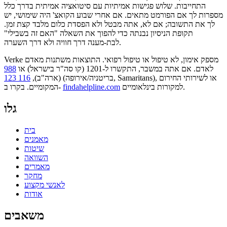
התחייבות. שלוש פגישות אמיתיות עם סיטואציה אמיתית בדרך כלל
מספרות לך אם הפורמט מתאים. אם אחרי שבוע הקואצ' היה שימושי, יש
לך את התשובה; אם לא, אתה מבטל ולא הפסדת כלום מלבד קצת זמן.
תקופת הניסיון נבנתה כדי להפוך את השאלה "האם זה בשבילי"
לבת-מענה דרך חוויה ולא דרך השערה.
Verke מספק אימון, לא טיפול או טיפול רפואי. התוצאות משתנות מאדם
לאדם. אם אתה במשבר, התקשרו ל-1201 (קו סה"ר בישראל) או
988
או לשירותי החירום
(בריטניה/אירופה, Samaritans),
(ארה"ב),
116 123
למקורות בינלאומיים.
findahelpline.com
המקומיים. בקרו ב-
גלו
בית
מאמנים
שיטות
השוואה
מאמרים
מחקר
לאנשי מקצוע
אודות
משאבים