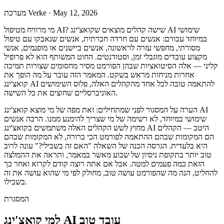
May 12, 2026
·
מערכת Verke
מי מרוויח מטיפול AI? שישה קהלים מוצאים שקואצ'ינג AI שימושי
במיוחד עבורם: אנשים עם חרדה חברתית, אנשים שנאבקו עם טיפול
מסורתי, מחפשי עזרה לראשונה, אנשים ביישנים או מופנמים, אנשי
מקצוע עובדים מוגבלי זמן, וסטודנטים. החוט המשותף הוא לא פרופיל
קליני — אלה הסיטואציות שבהן הפורמט מסיר מחסומים שצורות תמיכה
אחרות מניחות מראש בשקט. המאמר הזה עובר על מה הופך את
קואצ'ינג AI להתאמה טובה לכל אחד מהקהלים האלה, פלוס השימושים
האוניברסליים שחוצים את כל השישה.
הערה על המסגור לפני שמתחילים: זאת מפה של מי מוצא קואצ'ינג AI
שימושי במיוחד, לא רשימה של מי שצריך להימנע ממנו. הרבה אנשים
מחוץ לשש הקהלים האלה משתמשים בקואצ'ינג AI היטב — הקהלים
הם המקומות שבהם ההתאמה לפורמט הכי ברורה, לא המקומות שבהם
היא בלעדית. הגרסה הכנה של השאלה "האם זה בשבילי?" עונה לרוב
טוב יותר בתקופת ניסיון של שבוע מאשר במאמר, ותראה את ההמלצה
הזאת כמה פעמים למטה. אבל אם אתה רוצה קודם לקרוא ואחר כך
להחליט, הנה מה שהפורמט עושה טוב, מחולק לפי מי שהוא עושה את זה
בשבילו.
‫המסגרת
למי קואצ'ינג AI עובד טוב