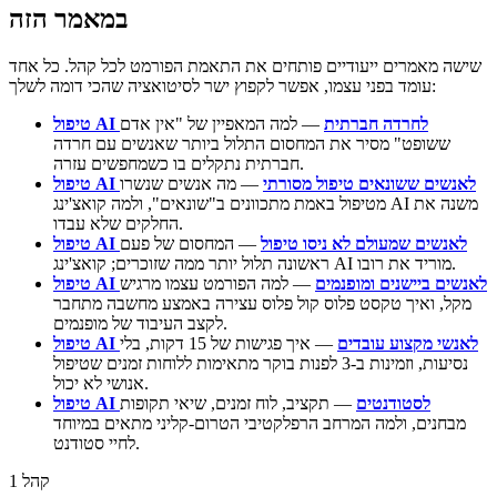
במאמר הזה
שישה מאמרים ייעודיים פותחים את התאמת הפורמט לכל קהל. כל אחד
עומד בפני עצמו, אפשר לקפוץ ישר לסיטואציה שהכי דומה לשלך:
טיפול AI לחרדה חברתית
— למה המאפיין של "אין אדם
ששופט" מסיר את המחסום התלול ביותר שאנשים עם חרדה
חברתית נתקלים בו כשמחפשים עזרה.
טיפול AI לאנשים ששונאים טיפול מסורתי
— מה אנשים שנשרו
מטיפול באמת מתכוונים ב"שונאים", ולמה קואצ'ינג AI משנה את
החלקים שלא עבדו.
טיפול AI לאנשים שמעולם לא ניסו טיפול
— המחסום של פעם
ראשונה תלול יותר ממה שזוכרים; קואצ'ינג AI מוריד את רובו.
טיפול AI לאנשים ביישנים ומופנמים
— למה הפורמט עצמו מרגיש
מקל, ואיך טקסט פלוס קול פלוס עצירה באמצע מחשבה מתחבר
לקצב העיבוד של מופנמים.
טיפול AI לאנשי מקצוע עובדים
— איך פגישות של 15 דקות, בלי
נסיעות, וזמינות ב-3 לפנות בוקר מתאימות ללוחות זמנים שטיפול
אנושי לא יכול.
טיפול AI לסטודנטים
— תקציב, לוח זמנים, שיאי תקופות
מבחנים, ולמה המרחב הרפלקטיבי הטרום-קליני מתאים במיוחד
לחיי סטודנט.
קהל 1