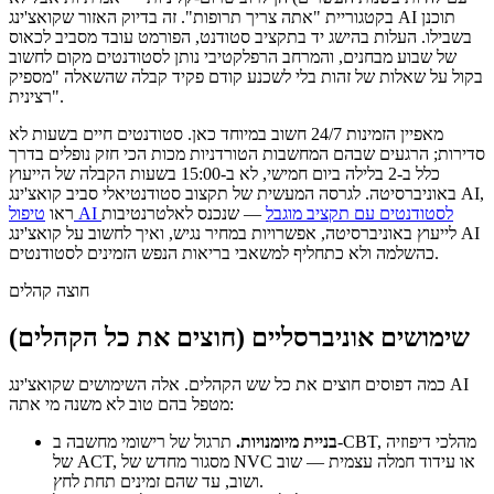
בקטגוריית "אתה צריך תרופות". זה בדיוק האזור שקואצ'ינג AI תוכנן
בשבילו. העלות בהישג יד בתקציב סטודנט, הפורמט עובד מסביב לכאוס
של שבוע מבחנים, והמרחב הרפלקטיבי נותן לסטודנטים מקום לחשוב
בקול על שאלות של זהות בלי לשכנע קודם פקיד קבלה שהשאלה "מספיק
רצינית".
מאפיין הזמינות 24/7 חשוב במיוחד כאן. סטודנטים חיים בשעות לא
סדירות; הרגעים שבהם המחשבות הטורדניות מכות הכי חזק נופלים בדרך
כלל ב-2 בלילה ביום חמישי, לא ב-15:00 בשעות הקבלה של הייעוץ
באוניברסיטה. לגרסה המעשית של תקצוב סטודנטיאלי סביב קואצ'ינג AI,
טיפול AI לסטודנטים עם תקציב מוגבל
— שנכנס לאלטרנטיבות
ראו
לייעוץ באוניברסיטה, אפשרויות במחיר נגיש, ואיך לחשוב על קואצ'ינג AI
כהשלמה ולא כתחליף למשאבי בריאות הנפש הזמינים לסטודנטים.
חוצה קהלים
שימושים אוניברסליים (חוצים את כל הקהלים)
כמה דפוסים חוצים את כל שש הקהלים. אלה השימושים שקואצ'ינג AI
מטפל בהם טוב לא משנה מי אתה:
בניית מיומנויות.
תרגול של רישומי מחשבה ב-CBT, מהלכי דיפוזיה
של ACT, מסגור מחדש של NVC או עידוד חמלה עצמית — שוב
ושוב, עד שהם זמינים תחת לחץ.