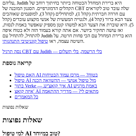
עליהם, Judith היא ברירת המחדל הבטוחה ביותר בחיתוך רוחב של
הקהלים הדמוגרפיים. הסגנון המובנה של CBT שלה עובד טוב לקוראים
עם חרדה חברתית (קהל 1), למתחילים (קהל 3), למופנמים שאוהבים
צעד הבא ברור (קהל 4), ולנטייה המעשית של אנשי מקצוע עובדים (קהל
5). היא שוברת את הצעד הבא למשהו קטן מספיק שאפשר באמת לנסות,
ואז עושה תחקיר ביושר. אם אתה קורא בעמוד הזה ולא בטוח איפה
להתחיל, להתחיל עם Judith הוא ברירת המחדל עם הכי פחות חרטה. על
.
השיטה עצמה, ראו
טיפול קוגניטיבי התנהגותי
נסה תרגיל CBT עם Judith — בלי הרשמה, בלי תשלום
קריאה נוספת
האם טיפול AI בטוח? — מרכז עמוד הבטיחות
טיפול AI מול טיפול אנושי — ההשוואה הכנה
בתוך Verke — איך קואצ'ינג AI באמת מרגיש
איזה קואצ' AI מתאים לי? — מדריך ההתאמה
כל המאמרים
שאלות נפוצות
שאלות נפוצות
למי טיפול AI טוב במיוחד?