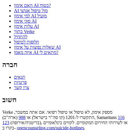
האם אימון AI בטוח?
AI מול טיפול אנושי
למי אימון AI מועיל
סוגי אימון AI
עלות אימון AI
בתוך Verke
להתחיל
חלופות לטיפול
שאלות נפוצות על אימון AI
איזה מאמן AI מתאים לי?
חברה
תנאים
פרטיות
צרו קשר
חשוב
Verke מספק אימון, לא טיפול או טיפול רפואי. אם אתה במשבר,
116
(ארה"ב), Samaritans
התקשרו ל-1201 (קו סה"ר בישראל) או
988
(בריטניה/אירופה), או לשירותי החירום המקומיים. לקווים בינלאומיים
123
.
opencounseling.com/suicide-hotlines
בקרו ב-