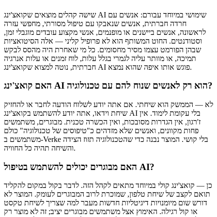
שישה קהלים מוצאים שקואצ'ינג AI שימושי במיוחד עבורם: אנשים עם
חרדה חברתית, אנשים שנאבקו עם טיפול מסורתי, מחפשי עזרה
לראשונה, אנשים ביישנים או מופנמים, אנשי מקצוע עובדים מוגבלי זמן,
וסטודנטים. החוט המשותף הוא לא פרופיל קליני — אלה הסיטואציות
שבהן הפורמט עצמו מסיר מחסומים. כל מי שאחרת היה מהסס לבקש
תמיכה, או מוותר עליה לגמרי בגלל עלות, לוח זמנים או עלות אנרגיה
חברתית, נוטה למצוא שקואצ'ינג AI פוגש אותו איפה שהוא נמצא.
האם קואצ'ינג AI הוא רק לאנשים שנוח להם עם טכנולוגיה?
לא — הממשק הוא שיחתי. אם אתה יודע לשלוח הודעה לחבר או להחזיק
שיחת וידאו, אתה יודע להשתמש בקואצ'ינג AI בלי עקומת לימוד. אין
ז'רגון, אין הגדרות מסובכות, ואין הכשרה טכנית. מבוגרים, משתמשים
פחות מקוונים, ואנשים שלא מזדהים כ"טיפוסים של טכנולוגיה" כולם
משתמשים ב-Verke בלי קושי. המוצר נבנה כדי שהטכנולוגיה תזוז הצידה
והשיחה תהיה כל החוויה.
האם מבוגרים יכולים להשתמש בטיפול AI?
כן — קואצ'ינג קולי במיוחד מתאים לקהל הזה. לדבר בקול במקום להקליד
תואם לקצב של שיחת טלפון, שמוכרת לרוב המבוגרים לעומק. המוצר לא
דורש שום מיומנויות דיגיטליות חדשות מעבר למה שצריך לשיחת טקסט
או קול רגילה. האימוץ אצל משתמשים מבוגרים יציב; זה לא מוצר רק