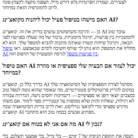
לצעירים, ועמדת הפרטיות (לא דורש מייל, הצפנה מקצה לקצה) פונה
לרוב לדמוגרפיה הזאת במיוחד.
האם מישהו בטיפול פעיל יכול ליהנות מקואצ'ינג AI?
כן — והרבה משתמשים עושים בדיוק את זה. קואצ'ינג AI עובד טוב
להמשכיות בין פגישות, תרגול מיומנויות, עיבוד של מה שעלה בפגישה לפני
הבאה, ותרגול שיחות קשות שאת/ה מתכוון להביא למטפל שלך. הוא לא
מחליף את המטפל; הוא נותן לך שותף חשיבה לימים שבאמצע. ראו
טיפול
לגרסה המעשית של הדפוס הזה.
AI בין פגישות מטפל
האם טיפול AI יכול לעזור אם הבעיה שלי ספציפית או מוזרה
במיוחד?
בדרך כלל כן. קואצ'ינג AI מסתגל לצורה הספציפית של הסיטואציה שלך
במקום להריץ פרוטוקולים סטנדרטיים, מה שאומר שהוא נוטה לטפל טוב
במצבים יוצאי דופן או ספציפיים — דינמיקות יחסים נישה, הגדרות עבודה
לא רגילות, שאלות זהות שלא ממופות על קטגוריית ספר לימוד. אם משהו
מרגיש ספציפי מדי לקואצ' גנרליסט, זאת לרוב בדיוק הסיטואציה שבה
קואצ'ינג AI מפתיע אנשים בכמה טוב הוא מתחבר.
מה אם אני לא בטוח אם קואצ'ינג AI נכון לי?
תנסה את תקופת הניסיון של 7 ימים — בלי מייל, בלי אמצעי תשלום, בלי