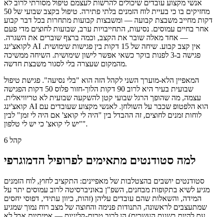
אנשי מקצוע עובדים שיכולים להרשות לעצמם טיפול מסורתי לרוב לא
מחזיקים בו כי בעיית לוח הזמנים בלתי פתירה. טיפול בקצב שבועי של 50
דקות מחייב משבצת קבועה — ומשבצות קבועות מתחרות בכל דבר קבוע
אחר בחיים עמוסים. נסיעות, התחייבויות ערב, שבועות לחוצים מדי פעם
— אחד מאלה שובר את הקצב, וכמה ברצף שוברים את השגרה.
לקואצ'ינג AI אין קצב קבוע. שיחה של 15 דקות בין פגישות שימושית.
פגישה ב-3 לפנות בוקר כשאי אפשר לישון שימושית. השיחה ממשיכה
מהמקום שעצרה בלי לסגור משבצת חדשה.
המאפיין הלא-מוערך השני לקהל הזה הוא "בלי נסיעה". פגישת טיפול
שבועית בעיר היא לרוב 90 דקות הלוך-חזור פלוס 50 דקות הפגישה
עצמה, מה שהופך הרגל שבועי קטן להשקעה שבועית לא טריוויאלית.
קואצ'ינג AI הוא הלפטופ שכבר על השולחן. לאנשי מקצוע שעובדים עם
לוחות זמנים לחוצים, זה ההבדל בין "היה לי קואצ' אם היה לי זמן" לבין
"יש לי קואצ' כי יש לי טלפון".
קהל 6
למה סטודנטים מתאימים לפרופיל הדמוגרפי
סטודנטים יושבים בהצטלבות של מאפיינים: התקציב לחוץ, לוח הזמנים
מגיע לשיא בתקופות מבחנים, השפ"ן באוניברסיטה לרוב עמוסים יתר על
המידה, והשאלות שהם עובדים עליהן (זהות, כיוון עתידי, דפוסי יחסים
שמתעצבים לראשונה, התנודות פנימה והחוצה של מצב רוח נמוך שמגיע
עם להיות בשנות העשרים) הן לרוב טרום-קליניות — אמיתיות אבל לא