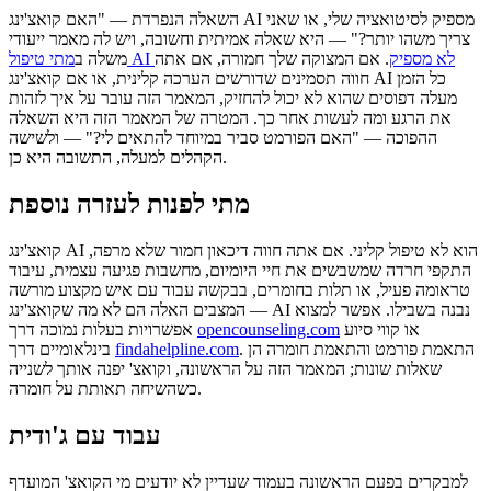
השאלה הנפרדת — "האם קואצ'ינג AI מספיק לסיטואציה שלי, או שאני
צריך משהו יותר?" — היא שאלה אמיתית וחשובה, ויש לה מאמר ייעודי
מתי טיפול AI לא מספיק
. אם המצוקה שלך חמורה, אם אתה
משלה ב
חווה תסמינים שדורשים הערכה קלינית, או אם קואצ'ינג AI כל הזמן
מעלה דפוסים שהוא לא יכול להחזיק, המאמר הזה עובר על איך לזהות
את הרגע ומה לעשות אחר כך. המטרה של המאמר הזה היא השאלה
ההפוכה — "האם הפורמט סביר במיוחד להתאים לי?" — ולשישה
הקהלים למעלה, התשובה היא כן.
מתי לפנות לעזרה נוספת
קואצ'ינג AI הוא לא טיפול קליני. אם אתה חווה דיכאון חמור שלא מרפה,
התקפי חרדה שמשבשים את חיי היומיום, מחשבות פגיעה עצמית, עיבוד
טראומה פעיל, או תלות בחומרים, בבקשה עבוד עם איש מקצוע מורשה
— המצבים האלה הם לא מה שקואצ'ינג AI נבנה בשבילו. אפשר למצוא
או קווי סיוע
opencounseling.com
אפשרויות בעלות נמוכה דרך
. התאמת פורמט והתאמת חומרה הן
findahelpline.com
בינלאומיים דרך
שאלות שונות; המאמר הזה על הראשונה, וקואצ' יפנה אותך לשנייה
כשהשיחה תאותת על חומרה.
עבוד עם ג'ודית
למבקרים בפעם הראשונה בעמוד שעדיין לא יודעים מי הקואצ' המועדף