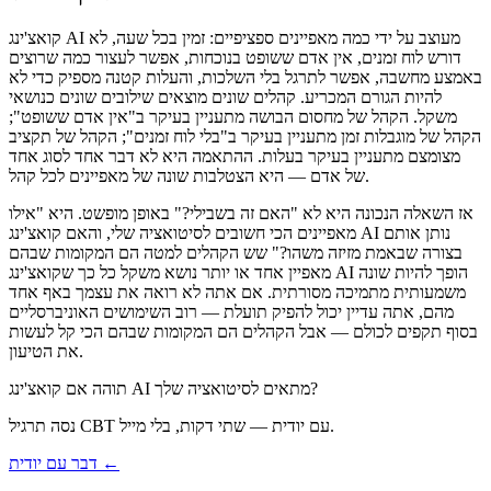
קואצ'ינג AI מעוצב על ידי כמה מאפיינים ספציפיים: זמין בכל שעה, לא
דורש לוח זמנים, אין אדם ששופט בנוכחות, אפשר לעצור כמה שרוצים
באמצע מחשבה, אפשר לתרגל בלי השלכות, והעלות קטנה מספיק כדי לא
להיות הגורם המכריע. קהלים שונים מוצאים שילובים שונים כנושאי
משקל. הקהל של מחסום הבושה מתעניין בעיקר ב"אין אדם ששופט";
הקהל של מוגבלות זמן מתעניין בעיקר ב"בלי לוח זמנים"; הקהל של תקציב
מצומצם מתעניין בעיקר בעלות. ההתאמה היא לא דבר אחד לסוג אחד
של אדם — היא הצטלבות שונה של מאפיינים לכל קהל.
אז השאלה הנכונה היא לא "האם זה בשבילי?" באופן מופשט. היא "אילו
מאפיינים הכי חשובים לסיטואציה שלי, והאם קואצ'ינג AI נותן אותם
בצורה שבאמת מזיזה משהו?" שש הקהלים למטה הם המקומות שבהם
מאפיין אחד או יותר נושא משקל כל כך שקואצ'ינג AI הופך להיות שונה
משמעותית מתמיכה מסורתית. אם אתה לא רואה את עצמך באף אחד
מהם, אתה עדיין יכול להפיק תועלת — רוב השימושים האוניברסליים
בסוף תקפים לכולם — אבל הקהלים הם המקומות שבהם הכי קל לעשות
את הטיעון.
תוהה אם קואצ'ינג AI מתאים לסיטואציה שלך?
נסה תרגיל CBT עם יודית — שתי דקות, בלי מייל.
דבר עם יודית ←