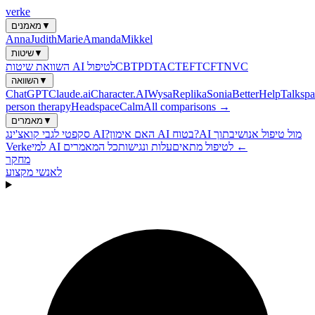
verke
▼
מאמנים
Anna
Judith
Marie
Amanda
Mikkel
▼
שיטות
NVC
CFT
EFT
ACT
PDT
CBT
השוואת שיטות AI לטיפול
▼
השוואה
ChatGPT
Claude.ai
Character.AI
Wysa
Replika
Sonia
BetterHelp
Talkspa
person therapy
Headspace
Calm
All comparisons →
▼
מאמרים
AI מול טיפול אנושי
בתוך
האם אימון AI בטוח?
סקפטי לגבי קואצ'ינג AI?
כל המאמרים ←
למי AI לטיפול מתאים
עלות ונגישות
Verke
מחקר
לאנשי מקצוע