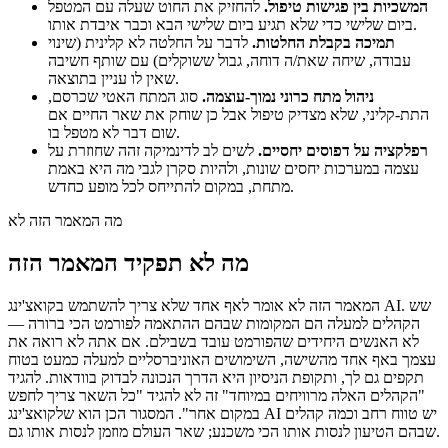
המשכיות בין פגישות טיפול.
להחזיק את החוט שעלה עם המטפל
ביום שלישי כדי שלא תגיע ביום שלישי הבא וכבר איבדת אותו.
תמיכה בקבלת החלטות.
לדבר על החלטה לא קלינית (שינוי
עבודה, שיחה שאת/ה דוחה, גבול ששוקלים) עם שותף חשיבה
שאין לו עניין בתוצאה.
ניהול מתח כרוני נמוך-עוצמה.
סוג המתח האטי שכרסם,
התת-קליני, שלא מצדיק טיפול אבל כן שוחק את שאר החיים אם
שום דבר לא מטפל בו.
רפלקציה על דפוסים יחסיים.
לשים לב לדינמיקה זהה שחוזרת על
עצמה במערכות יחסים שונות, ולהיות סקרן לגבי מה היא באמת
מתחת, במקום להתייחס לכל מופע כחדש.
מה המאמר הזה לא
מה לא תפקיד המאמר הזה
המאמר הזה לא אומר לאף אחד שלא צריך להשתמש בקואצ'ינג AI. שש
הקהלים למעלה הם המקומות שבהם ההתאמה לפורמט הכי ברורה —
לא האנשים היחידים שהפורמט עובד בשבילם. אם אתה לא רואה את
עצמך באף אחד מהשישה, השימושים האוניברסליים למעלה כמעט בטוח
תקפים גם לך, ותקופת הניסיון היא הדרך הנכונה לבדוק בוודאות. להגיד
"הקהלים האלה מרוויחים במיוחד" זה לא להגיד "כל השאר צריך לחפש
במקום אחר". המסגור הכן הוא שלקואצ'ינג AI יש טווח רחב וכמה קהלים
שבהם הטיעון לנסות אותו הכי משכנע; שאר העולם מוזמן לנסות אותו גם.