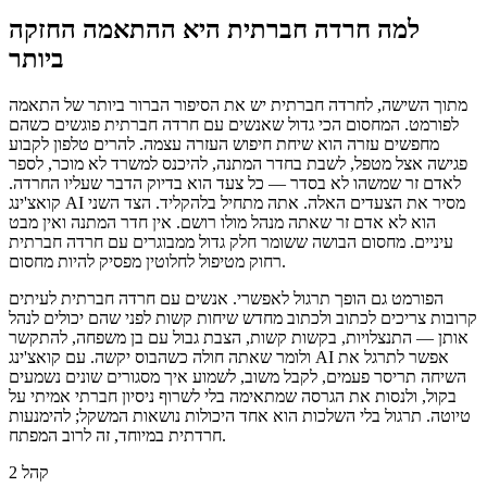
למה חרדה חברתית היא ההתאמה החזקה
ביותר
מתוך השישה, לחרדה חברתית יש את הסיפור הברור ביותר של התאמה
לפורמט. המחסום הכי גדול שאנשים עם חרדה חברתית פוגשים כשהם
מחפשים עזרה הוא שיחת חיפוש העזרה עצמה. להרים טלפון לקבוע
פגישה אצל מטפל, לשבת בחדר המתנה, להיכנס למשרד לא מוכר, לספר
לאדם זר שמשהו לא בסדר — כל צעד הוא בדיוק הדבר שעליו החרדה.
קואצ'ינג AI מסיר את הצעדים האלה. אתה מתחיל בלהקליד. הצד השני
הוא לא אדם זר שאתה מנהל מולו רושם. אין חדר המתנה ואין מבט
עיניים. מחסום הבושה ששומר חלק גדול ממבוגרים עם חרדה חברתית
רחוק מטיפול לחלוטין מפסיק להיות מחסום.
הפורמט גם הופך תרגול לאפשרי. אנשים עם חרדה חברתית לעיתים
קרובות צריכים לכתוב ולכתוב מחדש שיחות קשות לפני שהם יכולים לנהל
אותן — התנצלויות, בקשות קשות, הצבת גבול עם בן משפחה, להתקשר
ולומר שאתה חולה כשהבוס יקשה. עם קואצ'ינג AI אפשר לתרגל את
השיחה תריסר פעמים, לקבל משוב, לשמוע איך מסגורים שונים נשמעים
בקול, ולנסות את הגרסה שמתאימה בלי לשרוף ניסיון חברתי אמיתי על
טיוטה. תרגול בלי השלכות הוא אחד היכולות נושאות המשקל; להימנעות
חרדתית במיוחד, זה לרוב המפתח.
קהל 2