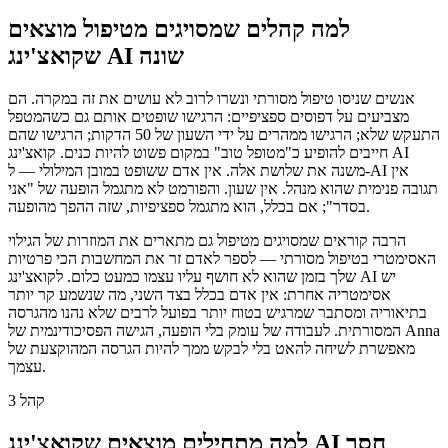
למה קהלים שמסויגים מטיפול מוצאים
שקואצ'ינג AI שונה
אנשים שניסו טיפול מסורתי ונשרו לרוב לא עושים את זה במקרה. הם
מצביעים על דפוסים ספציפיים: הרגישו שופטים אותם גם כשהמטפל
התעקש שלא; הרגישו ממהרים על ידי השעון של 50 הדקות; הרגישו שהם
חייבים להופיע כ"מטופל טוב" במקום פשוט להיות כנים. קואצ'ינג AI
משנה את שלושת אלה. אין אדם ששופט במובן המילולי — ל-AI אין
תגובה פנימית שהוא מנהל. אין שעון. והפורמט לא מתגמל הופעה של "אני
בסדר"; אם בכלל, הוא מתגמל ספציפיות, שזה ההפך מהופעה.
הרבה קוראים שמסויגים מטיפול גם מתארים את המוזרות של הגילוי
האסימטרי בטיפול מסורתי — לספר לאדם זר את המחשבות הכי פרטיות
שלך בזמן שהוא לא חושף עליו עצמו כמעט כלום. לקואצ'ינג AI יש
אסימטריה אחרת: אין אדם בכלל בצד השני, מה שנשמע קר יותר
בתיאוריה ומסתבר שמרגיש בטוח יותר בפועל לרבים שלא נהנו מהגרסה
המסורתית. לעבודה של עומק בלי הופעה, הגישה הפסיכודינמית של Anna
מאפשרת לשיחה להאט בלי לבקש ממך להיות הגרסה המהוקצעת של
עצמך.
קהל 3
למה מתחילים מוצאים שקואצ'ינג AI חסר