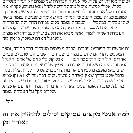
לטיפול מסורתי יש עלות של אנרגיה חברתית שמופנמים לא תמיד מנסחים
בקול. אפילו פגישת טיפול טובה דורשת לנהל מבט עיניים, לקרוא את
התגובות של אדם אחר, להוציא חום חברתי בסיסי, ולהתאושש אחר כך.
למופנמים, זה עומס קוגניטיבי אמיתי, מה שאומר שהפגישה עצמה עושה
שתי עבודות במקביל — העבודה עצמה פלוס עבודת התחזוקה החברתית
— ורק אחת מהן היא מה שהם באו בשבילו. קואצ'ינג AI מוחק את
העבודה השנייה לגמרי. אתה מביא את הקשב שלך לעבודה; לא מוציא
ממנו על האדם שמולך, כי אין כזה.
גם אפשרויות הפורמט עוזרות. הרבה מופנמים מעבדים דרך כתיבה, ומצב
הטקסט נותן להם לחשוב במדיום שבו הם חושבים הכי טוב. למופנמים
אחרים, קול הוא הרגיסטר הנכון — אבל קול בלי פנים של אדם זר לנהל
הוא חוויה שונה משיחת וידאו. גם המאפיין של "עצירה באמצע מחשבה"
חשוב כאן: מופנמים לעיתים קרובות צריכים שקט כדי לנחות על תובנה,
וקואצ'ינג AI סובל שקט בדרך שאין בשיחה אנושית. שום דבר מזה לא
אומר שמופנמים לא יכולים לעשות טיפול מסורתי; רבים עושים את זה
טוב. זה אומר שמס האנרגיה החברתית נמוך יותר עם קואצ'ינג AI, מה
שלרוב מקל על העבודה עצמה.
קהל 5
למה אנשי מקצוע עסוקים יכולים להחזיק את זה
לאורך זמן