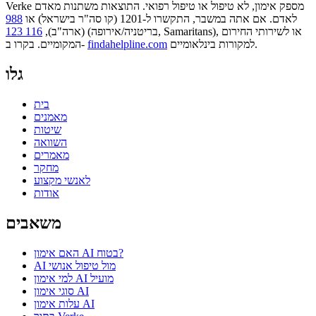
Verke מספק אימון, לא טיפול או טיפול רפואי. התוצאות משתנות מאדם
לאדם. אם אתה במשבר, התקשרו ל-1201 (קו סה"ר בישראל) או
988
או לשירותי החירום
(בריטניה/אירופה, Samaritans),
(ארה"ב),
116 123
למקורות בינלאומיים.
findahelpline.com
המקומיים. בקרו ב-
גלו
בית
מאמנים
שיטות
השוואה
מאמרים
מחקר
לאנשי מקצוע
אודות
משאבים
האם אימון AI בטוח?
AI מול טיפול אנושי
למי אימון AI מועיל
סוגי אימון AI
עלות אימון AI