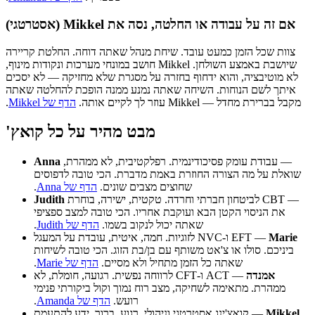
‫אם זה על עבודה או החלטה, נסה את Mikkel (אסטרטגי)
‫צוות שכל הזמן כמעט עובד. שיחת מנהל שאתה דוחה. החלטת קריירה
שיושבת באמצע השולחן. Mikkel חושב במונחי מערכות ונקודות מינוף,
לא מוטיבציה, והוא ידחוף בחזרה על מסגרת שלא מחזיקה — לא יסכים
איתך לשם הנוחות. השיחה שאתה נמנע ממנה הופכת להחלטה שאתה
מקבל בברירת מחדל — Mikkel עוזר לך לקיים אותה.
הדף של Mikkel
.
‫מבט מהיר על כל קואץ'
‫— עבודת עומק פסיכודינמית. רפלקטיבית, לא ממהרת,
Anna
שואלת על מה הצורה החוזרת באמת מדברת. הכי טובה לדפוסים
שחוצים מצבים שונים.
הדף של Anna
.
‫— CBT לביטחון חברתי וחרדה. טקטית, ישירה, בוחרת
Judith
את הניסוי הקטן הבא ועוקבת אחריו. הכי טובה למצב ספציפי
שאתה יכול לנקוב בשמו.
הדף של Judith
.
‫Marie
‫— EFT ו-NVC לזוגיות. חמה, איטית, עובדת על המעגל
ביניכם. סולו או צ'אט משותף עם בן/בת הזוג. הכי טובה לשיחות
שאתה כל הזמן מתחיל ולא מסיים.
הדף של Marie
.
אמנדה
‫— ACT ו-CFT לרווחה נפשית. רגועה, חומלת, לא
ממהרת. מתאימה לשחיקה, מצב רוח נמוך וקול ביקורתי פנימי
רועש.
הדף של Amanda
.
‫Mikkel
‫— קואצ'ינג אסטרטגי וניהולי. רגוע, ברור, ידע להתעמת