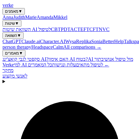
verke
▼
מאמנים
Anna
Judith
Marie
Amanda
Mikkel
▼
שיטות
NVC
CFT
EFT
ACT
PDT
CBT
השוואת שיטות AI לטיפול
▼
השוואה
ChatGPT
Claude.ai
Character.AI
Wysa
Replika
Sonia
BetterHelp
Talkspa
person therapy
Headspace
Calm
All comparisons →
▼
מאמרים
AI מול טיפול אנושי
בתוך
האם אימון AI בטוח?
סקפטי לגבי קואצ'ינג AI?
כל המאמרים ←
למי AI לטיפול מתאים
עלות ונגישות
Verke
מחקר
לאנשי מקצוע