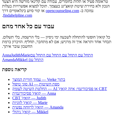
טראומה פעיל או תלות בחומרים, עבודה עם קלינאי מורשה היא הצעד
הנכון ולא בחירת שיטת קואצ'ינג בעצמך. תוכל למצוא אפשרויות בעלות
נמוכה ב-
opencounseling.com
או קווי סיוע בינלאומיים דרך
.
findahelpline.com
‫עבוד עם כל אחד מהם
‫כל קואץ' חופשי להתחלה לשבעה ימי ניסיון — בלי הרשמה, בלי תשלום.
תבחר אחד ותראה איך זה מרגיש; אם לא מתחבר, תחליף. הזיכרון ברמת
החשבון עובר איתך.
‫התחל עם Anna
‫התחל עם Judith
‫התחל עם Marie
‫התחל עם
‫התחל עם Mikkel
Amanda
קריאה נוספת
‫בתוך Verke — עמוד חוויית המוצר
סוגי טיפול AI — מפת השיטות
‫CBT או פסיכודינמי: איזה קואץ' AI — החלטת השיטה לעומק
‫Anna — קואץ' פסיכודינמית
‫Judith — קואץ' CBT
‫Marie — קואץ' לזוגיות
‫Amanda — קואץ' לרווחה נפשית
‫Mikkel — קואץ' ניהולי