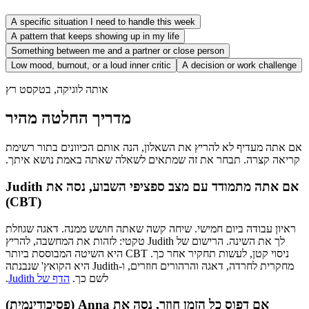
A specific situation I need to handle this week
A pattern that keeps showing up in my life
Something between me and a partner or close person
Low mood, burnout, or a loud inner critic
A decision or work challenge
‫אותה לוגיקה, בטקסט רץ
‫מדריך החלטה מהיר
‫אם אתה מעדיף לא להריץ את השאלון, הנה אותם הכיוונים בתור רשימת
קריאה קצרה. תבחר את זה שמתאים לשאלה שאתה באמת נושא איתך.
‫אם אתה מתמודד עם מצב ספציפי השבוע, נסה את Judith
(CBT)
‫ראיון עבודה ביום חמישי. שיחה קשה שאתה חושש ממנה. דאגה שגוזלת
לך את השינה. הרישום של Judith טקטי: לזהות את המחשבה, להריץ
ניסוי קטן, לעשות תחקיר אחר כך. CBT היא השיטה המבוססת ביותר
מחקרית לחרדה, דאגה והרהורים חוזרים, ו-Judith היא הקואץ' שנבנתה
לשם כך.
הדף של Judith
.
‫אם דפוס כל הזמן חוזר, נסה את Anna (פסיכודינמית)