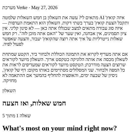
May 27, 2026
·
מערכת Verke
‫איזה קואץ' AI מתאים לי? עשה את השאלון בן חמש השאלות שלמטה
ותקבל הצעת קואץ' בערך בשתי דקות. השאלון הוא התאמת העדפות —
איזה סוג עבודה מתאים למצב שבגללו אתה כאן — לא סינון קליני. אין
ציון תסמינים, אין אבחנה, ואין שער של "האם אתה מוכן לזה". רק חמש
שאלות נייטרליות על איך אתה רוצה שהקואץ' יעבוד, והצעה שאפשר
לפעול לפיה.
‫אם אתה מעדיף לקרוא את התמונה הכוללת ולבחור ביד, הקטע שמתחת
לשאלון מכסה את אותה הלוגיקה כטקסט ארוך. השאלון מיועד לקוראים
שרוצים הצעה מודרכת; הטקסט מיועד לקוראים שמעדיפים לראות את
כל המפה ולבחור. שני המסלולים מסתיימים באותו מקום: דף של קואץ',
ניסיון של שבעה ימים, והאופציה להחליף בהמשך אם ההתאמה לא
מחזיקה.
‫השאלון
‫חמש שאלות, ואז הצעה
‫שאלה 1 מתוך 5
What's most on your mind right now?