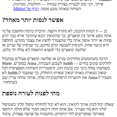
איתך. הכי טוב לבעיות בצורת עבודה — החלטות, מנהיגות,
השיחה שאתה נמנע ממנה.
הדף של Mikkel
.
‫אפשר לנסות יותר מאחד?
‫כן — זו הנחת התכנון, לא מקרה הקצה. הזיכרון ברמת החשבון על מי
אתה נוסע איתך בין קואצ'ים, כך שהקואץ' הבא שתדבר איתו כבר יודע
פחות או יותר איפה אתה בלי שתצטרך להציג את עצמך מחדש. החלפה
היא נגיעה אחת, והניסיון לשבעה ימים בחינם, כך שניסיון של שניים או
שלושה קואצ'ים כדי למצוא התאמה לא עולה לך כלום.
‫הרבה משתמשים מחזיקים שניים או שלושה קואצ'ים פעילים במקביל
לחלקים שונים בחיים — Judith לשבוע העבודה, Anna בסופ"ש, Marie
כשמשהו עולה בינך ובין בן/בת הזוג. היסטוריית השיחות הספציפית לכל
קואץ' נשארת באותו קואץ' שאיתו התחלת, כך שמעבר ל-Judith לא
מעביר ל-Anna את ההערות הרפלקטיביות שלה; אותה שיחה עדיין שם
כשתחזור.
מתי לפנות לעזרה נוספת
‫שאלון יכול לכוון אותך לקואץ'; הוא לא יכול להחליף טיפול קליני כשטיפול
קליני הוא מה שצריך. אם אתה חווה דיכאון חמור שלא חולף, התקפי
פאניקה שמפריעים לחיי היומיום, מחשבות על פגיעה עצמית, עיבוד