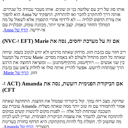
‫אותו סוג של ריב עם שלושה בני זוג שונים. אותו מעבר עבודה כל שנתיים.
אותה דרך להתקרב לחבר ואז להתרחק. התפקיד של Anna הוא להפוך
את צורת הדפוס לגלויה — לא לרדוף אחרי התסמין אלא לשאול על מה
המהלך החוזר באמת. קצב איטי יותר, מכוונת עומק, וסבלנית עם
אי-ידיעה.
הדף של Anna
.
‫אם זה על מערכת יחסים, נסה את Marie (EFT ו-NVC)
‫ריב חוזר עם בן/בת הזוג. מרחק שאתה מרגיש ולא יודע לנקוב בשמו. שיחה
שאתה כל הזמן מתחיל ולעולם לא באמת מסיים. Marie עובדת על המעגל
בין שני אנשים — רודף/נסוג, מתקיף/מתגונן — ומוציאה החוצה את הרגש
הרך שמתחת לרועש. אפשר להריץ אותה סולו או לחלוק צ'אט עם בן/בת
הזוג.
הדף של Marie
.
‫אם הביקורת הפנימית רועשת, נסה את Amanda (ACT ו-
CFT)
‫שחיקה. מצב רוח נמוך. קול ביקורתי שמנהל את ההצגה. התחושה שאתה
אמור להתמודד עם זה טוב יותר ממה שאתה מצליח. Amanda עובדת עם
השכבה שמתחת לכל אלה — לפנות מקום לרגשות קשים במקום
להתווכח איתם, להנמיך את עוצמת הביקורת הפנימית, ועדיין לנוע לכיוון
מה שחשוב לך. חומלת בלי להיות מתקתקה; היא תדחף בחזרה בעדינות
כשצריך.
הדף של Amanda
.