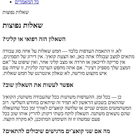
כל המאמרים
שאלות נפוצות
שאלות נפוצות
‫השאלון הזה רפואי או קליני?
‫לא. זו התאמת העדפות בלבד — חמש שאלות על איזה סוג עבודה
מתאים למצב שבגללו אתה כאן, ואז הצעת קואץ'. אין דירוג של תסמינים,
אין סריקה לדיכאון או חרדה או מצב קליני אחר, ואין שיפוט על "אם
המצב שלך מספיק רציני". אם אתה מחפש הערכה קלינית, זו שיחה עם
איש מקצוע מורשה, לא שאלון אינטרנט של חמש שאלות.
‫אפשר לעשות את השאלון שוב?
‫כן — בכל זמן. ההעדפות משתנות ככל שהעבודה משתנה; הקואץ'
שהתאים בשבוע הראשון לא תמיד זה שיתאים בחודש השלישי. רוב
המשתמשים מנסים שניים או שלושה קואצ'ים לאורך זמן ככל שהשאלה
שהם נושאים משתנה. השאלון לוקח כשתי דקות; להריץ אותו שוב בכל
פעם שמשהו זז זה השימוש המתוכנן, לא מקרה הקצה.
‫מה אם שני קואצ'ים מרגישים שיכולים להתאים?