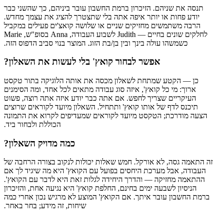
‫תנסה את שניהם. הזיכרון ברמת החשבון עובר ביניהם, כך שהשני כבר
יודע פחות או יותר איפה אתה בלי שתצטרך להציג את עצמך מחדש.
הרבה משתמשים מחזיקים שניים או שלושה קואצ'ים פעילים במקביל
לחלקים שונים בחיים — Judith לשבוע העבודה, Anna בסופ"ש, Marie
כשמשהו עולה בינך ובין בן/בת הזוג. המוצר בנוי סביב הדפוס הזה.
‫אפשר לבחור קואץ' בלי לעשות את השאלון?
‫כן — הקטע שמתחת לשאלון מכסה את אותה הלוגיקה בתור טקסט
ארוך: מי כל קואץ', איזה סוג עבודה מתאים לכל אחד, ומה הסימנים
העיקריים שצריך לחפש. אם אתה כבר יודע איזה אתה רוצה, פשוט
תיכנס לדף של אותו קואץ' ותתחיל. השאלון מיועד לקוראים שרוצים
הצעה מודרכת; הטקסט מיועד לקוראים שמעדיפים לקרוא את התמונה
הכוללת ולבחור ביד.
‫כמה מדויק השאלון?
‫זה התאמה גסה, לא אורקל. חמש שאלות יכולות לנקוב בצורה הרחבה של
העבודה, אבל מערכת היחסים בפועל עם הקואץ' היא מה שיגיד לך אם
ההתאמה מחזיקה — והדרך היחידה לגלות זאת היא לדבר עם הקואץ'.
הניסיון לשבעה ימים בחינם, החלפת קואץ' היא נגיעה אחת, והזיכרון
ברמת החשבון עובר איתך. אם הקואץ' המוצע לא מרגיש נכון אחרי כמה
שיחות, זה מידע; בחר באחר.