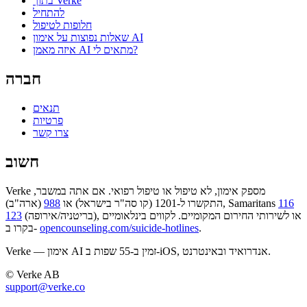
בתוך Verke
להתחיל
חלופות לטיפול
שאלות נפוצות על אימון AI
איזה מאמן AI מתאים לי?
חברה
תנאים
פרטיות
צרו קשר
חשוב
Verke מספק אימון, לא טיפול או טיפול רפואי. אם אתה במשבר,
116
(ארה"ב), Samaritans
התקשרו ל-1201 (קו סה"ר בישראל) או
988
(בריטניה/אירופה), או לשירותי החירום המקומיים. לקווים בינלאומיים
123
.
opencounseling.com/suicide-hotlines
בקרו ב-
Verke — אימון AI זמין ב-55 שפות ב-iOS, אנדרואיד ובאינטרנט.
© Verke AB
support@verke.co