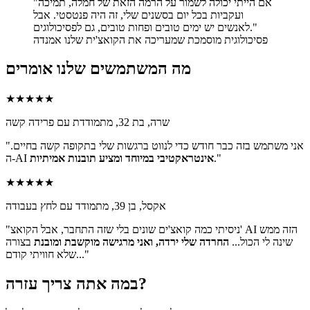
"אם הייתי יכולה לשמור על הרמה הזאת של חמלה, תמיכה
ועקביות בכל יום בסשנים שלי, זה היה פנטסטי. אבל
לאנשים יש ימים טובים ופחות טובים, גם לפסיכולוגים."
פסיכולוגית מוסמכת שמעריכה את הקואצ'ית שלנו אמנדה
מה המשתמשים שלנו אומרים
★★★★★
שרה, בת 32, מתמודדת עם פרידה קשה
"אני משתמש בזה כבר חודש כדי לנווט ברגשות שלי בתקופה קשה בחיים.
."
אינטראקטיבי במיוחד ומציע תובנות אמיתיות
ה-AI
★★★★★
אקסל, בן 39, מתמודד עם לחץ בעבודה
"ניסיתי כמה קואצ'ים שונים בלי שזה התחבר, אבל הקואצ' AI הזה ממש
שינה לי הכול...
החרדה שלי ירדה, ואני מרגישה מוקשבת ומובנת
בצורה
שלא חוויתי קודם..."
במה אתה צריך עזרה?