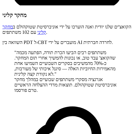
מחקר קליני
הקואצ'ים שלנו יודית ואנה הוערכו על ידי
אוניברסיטת שטוקהולם
ב
מחקר
עם 102 משתתפים.
קליני
השוואה בין PDT ל-CBT מועברים על ידי AI לחרדה חברתית.
"משתתפים רבים הביעו הכרת תודה, הפתעה מכמה
שהקואצ' עבד טוב, או נכונות להמשיך אחרי תום המחקר.
כ-70% מהמשיבים בסקרים השבועיים השמיעו אחת
מהאמירות החיוביות האלה — סיגנל איכותי של מעורבות,
לא נקודת קצה קלינית."
אגרגציה מסקרי משתתפים שבועיים במהלך מחקר
אוניברסיטת שטוקהולם. תוצאות מדדי ההצלחה הראשיים
טרם פורסמו.