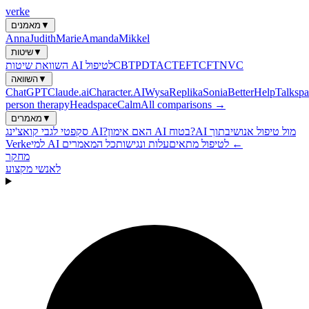
verke
▼
מאמנים
Anna
Judith
Marie
Amanda
Mikkel
▼
שיטות
NVC
CFT
EFT
ACT
PDT
CBT
השוואת שיטות AI לטיפול
▼
השוואה
ChatGPT
Claude.ai
Character.AI
Wysa
Replika
Sonia
BetterHelp
Talkspa
person therapy
Headspace
Calm
All comparisons →
▼
מאמרים
AI מול טיפול אנושי
בתוך
האם אימון AI בטוח?
סקפטי לגבי קואצ'ינג AI?
כל המאמרים ←
למי AI לטיפול מתאים
עלות ונגישות
Verke
מחקר
לאנשי מקצוע