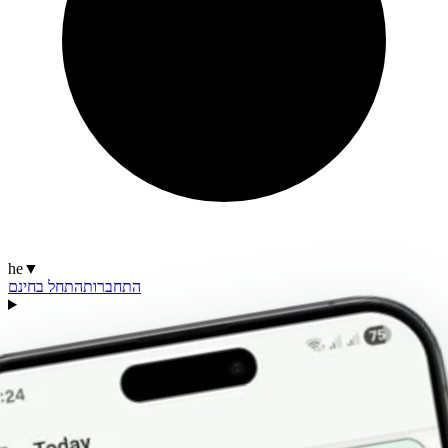
he
▼
התחברות
התחל בחינם