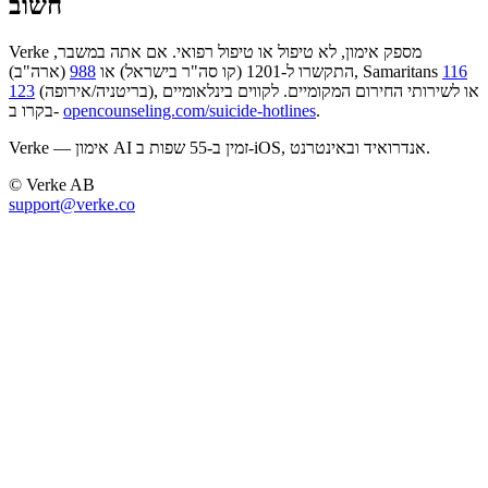
חשוב
Verke מספק אימון, לא טיפול או טיפול רפואי. אם אתה במשבר,
116
(ארה"ב), Samaritans
התקשרו ל-1201 (קו סה"ר בישראל) או
988
(בריטניה/אירופה), או לשירותי החירום המקומיים. לקווים בינלאומיים
123
.
opencounseling.com/suicide-hotlines
בקרו ב-
Verke — אימון AI זמין ב-55 שפות ב-iOS, אנדרואיד ובאינטרנט.
© Verke AB
support@verke.co