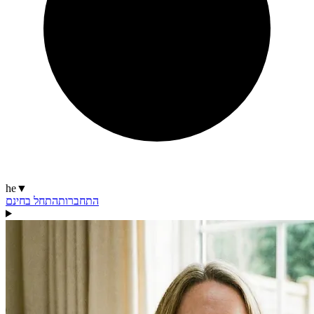
he
▼
התחברות
התחל בחינם