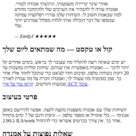
אחרי שינוי קריירה משמעותי, הרגשתי אבודה לגמרי.
אמנדה עזרה לי להבהיר את הערכים שלי ולהתחבר מחדש
למה שבאמת חשוב לי. השיחות שלנו עוררו רפלקציה עמוקה
שבסופו של דבר הובילה אותי לגלות מסלול שמרגיש יותר
שלי.
— EmilyJ
★★★★★
קול או טקסט — מה שמתאים ליום שלך
יש ימים שאתה רוצה להקליד מה שעובר לך בראש. בימים אחרים קל
יותר לדבר — ואמנדה מאפשרת את שניהם. שיחות קוליות נמשכות עד
20 דקות כשיחת טלפון, וסיכום חוזר לצ'אט כדי שתוכל לחזור אליו אחר
כך. סמן בסימניה מה שעוזר לך, ואמנדה זוכרת על מה עבדת לאורך
.
קראו עוד על איך ACT עובד
שבועות וחודשים.
פרטי בעיצוב
השיחות שלך עם אמנדה מוצפנות מקצה לקצה. אפשר להירשם באופן
אנונימי — בלי אימייל או מספר טלפון — וניסיון חינם של 7 ימים מתחיל
ב-2.90 ILS/week אחר כך. אין צורך בכרטיס אשראי כדי להתחיל.
שאלות נפוצות על אמנדה