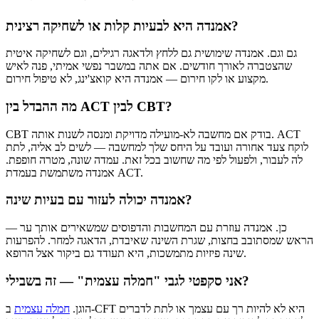
אמנדה היא לבעיות קלות או לשחיקה רצינית?
גם וגם. אמנדה שימושית גם ללחץ ולדאגה רגילים, וגם לשחיקה איטית
שהצטברה לאורך חודשים. אם אתה במשבר נפשי אמיתי, פנה לאיש
מקצוע או לקו חירום — אמנדה היא קואצ'ינג, לא טיפול חירום.
מה ההבדל בין ACT לבין CBT?
CBT בודק אם מחשבה לא-מועילה מדויקת ומנסה לשנות אותה. ACT
לוקח צעד אחורה ועובד על היחס שלך למחשבה — לשים לב אליה, לתת
לה לעבור, ולפעול לפי מה שחשוב בכל זאת. עמדה שונה, מטרה חופפת.
אמנדה משתמשת בעמדת ACT.
אמנדה יכולה לעזור עם בעיות שינה?
כן. אמנדה עוזרת עם המחשבות והדפוסים שמשאירים אותך ער —
הראש שמסתובב בחצות, שגרת השינה שאיבדת, הדאגה למחר. להפרעות
שינה פיזיות מתמשכות, היא תעודד גם ביקור אצל הרופא.
אני סקפטי לגבי "חמלה עצמית" — זה בשבילי?
הוגן.
חמלה עצמית
ב-CFT היא לא להיות רך עם עצמך או לתת לדברים