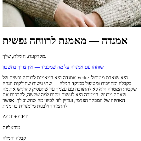
אמנדה — מאמנת לרווחה נפשית
מקרקעת, חומלת, שלך.
שוחחו עם אמנדה על מה שמכביד — אין צורך בחשבון
אמנדה היא המאמנת לרווחה נפשית של Verke. היא שואבת מטיפול
בקבלה ומחויבות ומטיפול ממוקד-חמלה — שתי גישות שחולקות הנחה
שקטה: המטרה היא לא להתווכח עם עצמך עד שתפסיק להרגיש את מה
שאתה מרגיש. המטרה היא לעשות מקום למה שקשה, להרפות את
האחיזה של המבקר הפנימי, ועדיין לזוז לכיוון מה שחשוב לך. אפשר
להתמודד ולבנות מיומנויות בו זמנית.
ACT + CFT
מודאליות
קבלה וחמלה