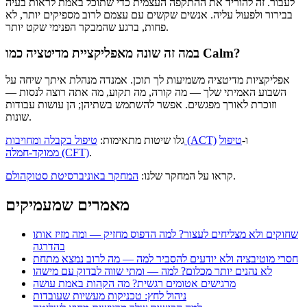
לעבור. זה להוריד את ההתקפה העצמית כדי שתוכל באמת לראות בעיה
בבירור ולפעול עליה. אנשים שקשים עם עצמם לרוב מספיקים יותר, לא
פחות, ברגע שהמבקר הפנימי שקט יותר.
במה זה שונה מאפליקציית מדיטציה כמו Calm?
אפליקציות מדיטציה משמיעות לך תוכן. אמנדה מנהלת איתך שיחה על
השבוע האמיתי שלך — מה קורה, מה תקוע, מה אתה רוצה לנסות —
וזוכרת לאורך מפגשים. אפשר להשתמש בשתיהן; הן עושות עבודות
שונות.
ו-
טיפול
טיפול בקבלה ומחויבות (ACT)
גלו שיטות מתאימות:
.
ממוקד-חמלה (CFT)
.
קראו על המחקר שלנו:
המחקר באוניברסיטת סטוקהולם
מאמרים שמעמיקים
שחוקים ולא מצליחים לעצור? למה הדפוס מחזיק — ומה מזיז אותו
בהדרגה
חסרי מוטיבציה ולא יודעים להסביר למה — מה לרוב נמצא מתחת
לא נהנים יותר מכלום? למה — ומתי שווה לבדוק עם מישהו
מרגישים אטומים רגשית? מה הקהות באמת עושה
ניהול לחץ: טכניקות מעשיות שעובדות