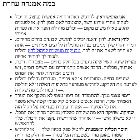
במה אמנדה עוזרת
אני מרגיש דאון.
להרגיש דאון זו חוויה אנושית נפוצה. זה יכול
לעקוב אחרי אירוע קשה, להצטבר לאט בזמן לחץ, או לפעמים
להגיע כאילו משום מקום — וכלום מזה לא הופך את זה לפחות
אמיתי.
לחץ ודאגה.
לחץ ודאגה יכולים להרגיש קבועים בחיים מהירים.
המוח והגוף שלך מגיבים בצורה נורמלית ללחצים אמיתיים — אתה
לא חייב לשאת את זה לבד.
טכניקות מעשיות לניהול לחץ
יכולות
לעזור לך להחזיר אחיזה.
בעיות שינה.
קשיי שינה נוגעים בכל חלק בחיים — מצב רוח, ריכוז,
אנרגיה, סבלנות. הרבה אנשים מתמודדים עם קשיים דומים, ויש
דרכים אמיתיות להזיז את המחט.
שינויים בחיים.
מתוכננים או לא צפויים, מעברים גדולים יכולים
לערער את הקרקע. להרגיש מעורער בתקופות האלה זו לא חולשה
— זו כנות לגבי מה שקורה.
דימוי עצמי נמוך.
להתמודד עם דימוי עצמי לא משקף את הערך
האמיתי שלך. הרבה אנשים נושאים קול פנימי קשה שלא מספר
את כל הסיפור — אמנדה עובדת בעדינות על הקול הזה.
שחיקה.
שחיקה היא מה שקורה כשלחץ ממושך מרוקן את המכל.
זו לא כישלון אישי — זו אזהרה שהדרישות עקפו את היכולת שלך
להתאושש.
חוסר תכלית ומשמעות.
להטיל ספק בכיוון שלך — או להרגיש
שטוח באופן מוזר כשטכנית הכל בסדר — זה חלק מהחוויה