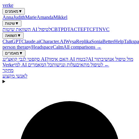
verke
▼
מאמנים
Anna
Judith
Marie
Amanda
Mikkel
▼
שיטות
NVC
CFT
EFT
ACT
PDT
CBT
השוואת שיטות AI לטיפול
▼
השוואה
ChatGPT
Claude.ai
Character.AI
Wysa
Replika
Sonia
BetterHelp
Talkspa
person therapy
Headspace
Calm
All comparisons →
▼
מאמרים
AI מול טיפול אנושי
בתוך
האם אימון AI בטוח?
סקפטי לגבי קואצ'ינג AI?
כל המאמרים ←
למי AI לטיפול מתאים
עלות ונגישות
Verke
מחקר
לאנשי מקצוע