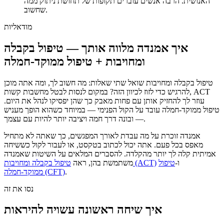
האנושית. הרבה אנשים עוברים תקופות של תחושת ניתוק ממה
שחשוב.
מודאליות
איך אמנדה מלווה אותך — טיפול בקבלה
ומחויבות + טיפול ממוקד-חמלה
טיפול בקבלה ומחויבות שואל שתי שאלות: מה חשוב לך, ומה אתה מוכן
להרגיש כדי לזוז לכיוון הזה? במקום לנסות לבטל מחשבות קשות, ACT
עוזר לך להחזיק אותן עם פחות מאבק כך שהן יפסיקו לנהל את היום.
טיפול ממוקד-חמלה עובד על הקול הפנימי — במיוחד כשהוא הופך מעניש
— ובונה דרך חמה ויציבה יותר להיות עם עצמך.
אמנדה זוכרת על מה עבדת לאורך המפגשים, כך שאתה לא מתחיל
מאפס בכל פעם. אתה יכול לכתוב בטקסט, או לעבור לקול כששיחה
אמיתית קלה לך יותר מהקלדה. להסברים המלאים על השיטות שאמנדה
ו-
טיפול
טיפול בקבלה ומחויבות (ACT)
משתמשת בהן, ראה
.
ממוקד-חמלה (CFT)
נסו את זה
איך שיחה ראשונה עשויה להיראות