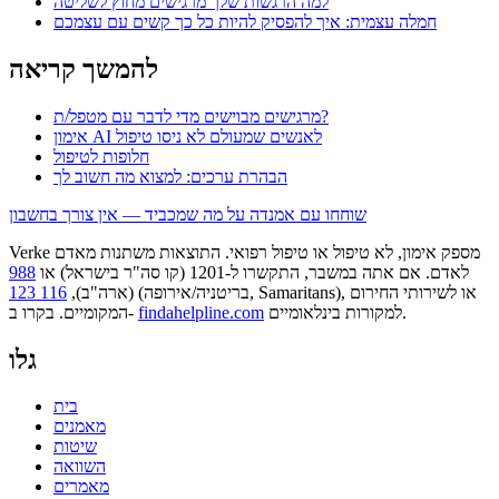
למה הרגשות שלך מרגישים מחוץ לשליטה
חמלה עצמית: איך להפסיק להיות כל כך קשים עם עצמכם
להמשך קריאה
מרגישים מבוישים מדי לדבר עם מטפל/ת?
אימון AI לאנשים שמעולם לא ניסו טיפול
חלופות לטיפול
הבהרת ערכים: למצוא מה חשוב לך
שוחחו עם אמנדה על מה שמכביד — אין צורך בחשבון
Verke מספק אימון, לא טיפול או טיפול רפואי. התוצאות משתנות מאדם
לאדם. אם אתה במשבר, התקשרו ל-1201 (קו סה"ר בישראל) או
988
או לשירותי החירום
(בריטניה/אירופה, Samaritans),
(ארה"ב),
116 123
למקורות בינלאומיים.
findahelpline.com
המקומיים. בקרו ב-
גלו
בית
מאמנים
שיטות
השוואה
מאמרים