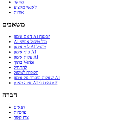
מחקר
לאנשי מקצוע
אודות
משאבים
האם אימון AI בטוח?
AI מול טיפול אנושי
למי אימון AI מועיל
סוגי אימון AI
עלות אימון AI
בתוך Verke
להתחיל
חלופות לטיפול
שאלות נפוצות על אימון AI
איזה מאמן AI מתאים לי?
חברה
תנאים
פרטיות
צרו קשר