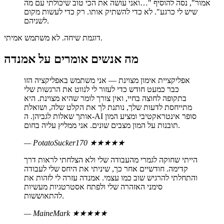
אמור", נסה להוסיף "…ואני עושה את הכי טוב שיכולתי עם מה
שיש לי כרגע". לא כדי להשתיק אותו. רק כדי לעשות מקום
לשניהם.
דוגמת שיחה. לא משתמש אמיתי.
מה אנשים אומרים על אמנדה
אפליקציית אימון מצוינת — אני משתמש באפליקציה הזו
כבר כמעט חודש כדי לעזור לי לנווט את הרגשות שלי
בתקופה לחוצה בחיי, ואין צורך לומר שהיא מצוינת. היא
מתייחסת לדעות שלך, נותנת לך את הקלט שלה, ושואלת
אותך שאלות לגביהן. ה-AI סופר אינטראקטיבי ומציע המון
תובנות על המון מצבים שונים. אני ממליץ עליה בחום.
— PotatoSucker170
★★★★★
הייתי שחוקה לגמרי מהעבודה שלי ולא הצלחתי לראות דרך
קדימה. חודשיים אחר כך, שיניתי את היחס שלי לעבודה
והתחלתי להרגיש שוב כמו עצמי. אמנדה עזרה לי לזהות את
סימני האזהרה שלי ולפתח אסטרטגיות מעשיות
להתאוששות.
— MaineMark
★★★★★