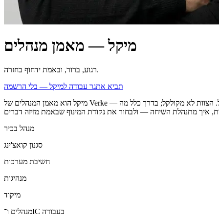
מיקל — מאמן מנהלים
רגוע, ברור, ובאמת ידחוף בחזרה.
תביא אתגר עבודה למיקל — בלי הרשמה
מיקל הוא מאמן המנהלים של Verke — המאמן החמישי, לבעיות שמגיעות מהעבודה. הוא חושב במערכות, לא במוטיבציה. השיחה שאתה דוחה הופכת להחלטה שמתקבלת בברירת מחדל. הצוות לא מקולקל; בדרך כלל מה
מנהל בכיר
סגנון קואצ'ינג
חשיבת מערכות
מנהיגות
מיקוד
מנהלים ו־IC בעבודה