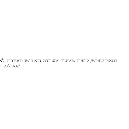
שמקולקל זה התהליך שמסביבו. מיקל עוזר לך לזהות איך נראה השבוע, איך מתפקד הצוות, איך מתנהלת השיחה — ולבחור את נקודת המינוף שבאמת מזיזה דברים.