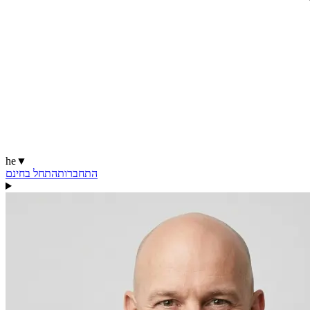
he
▼
התחברות
התחל בחינם