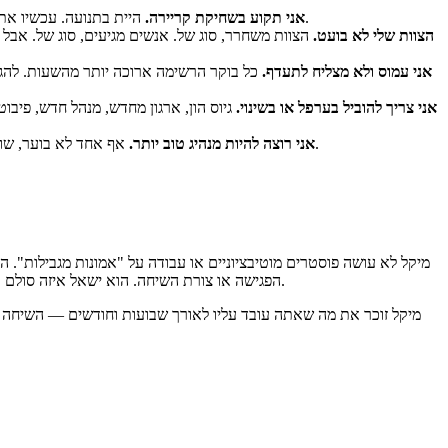
היית בתנועה. עכשיו אתה לא — או שאתה, אבל בכיוון שלא בחרת. הימים עוד מתמלאים, אבל משהו מתחת האט, ואתה לא בטוח אם זו תקופה, חוסר התאמה, או אות.
אני תקוע בשחיקת קריירה.
הצוות שלי לא בועט.
הצוות משחרר, סוג של. אנשים מגיעים, סוג של. אב
אני עמוס ולא מצליח לתעדף.
כל בוקר הרשימה ארוכה יותר מהשעות. להגי
אני צריך להוביל בערפל או בשינוי.
גיוס הון, ארגון מחדש, מנהל חדש, פיב
אף אחד לא בוער, שום דבר לא בוער — אבל אתה יודע שיש גרסה שלך כמנהיג שעוד לא צמחת אליה. השאיפה השקטה הזו קשה יותר לאמן, כי כלום לא נראה שבור.
אני רוצה להיות מנהיג טוב יותר.
מיקל לא עושה פוסטרים מוטיבציוניים או עבודה על "אמונות מגבילות".
הפגישה או צורת השיחה. הוא ישאל איזה סולם אתה באמת מטפס. הוא ימפה את מסלול ההסלמה לפני שתיכנס לשיחה הקשה. הוא ידחוף בחזרה — בחמימות, אבל באמת — כשבתוכנית שלך יש פגם.
מיקל זוכר את מה שאתה עובד עליו לאורך שבועות וחודשים — השיחה