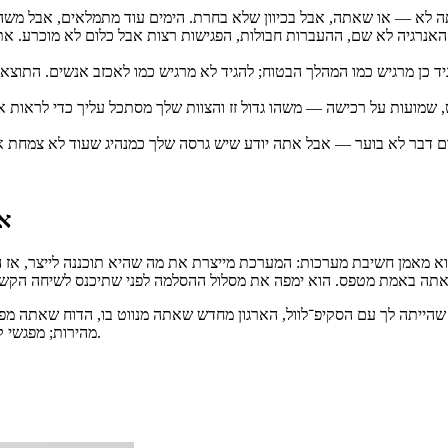
ל האנרגיה לא שם, ההעברות חבולות, הפגישות רצות אבל כלום לא מוכרע.
ד כן מרגיש כמו המהלך הבטוח; להגיד לא מרגיש כמו לאכזב אנשים. התוצ
וט, שמועות על רכישה — משהו גדול זז והצוות שלך מסתכל עליך כדי לראות
אי
 הוא מאמן חשיבת מערכות: המערכת מייצרת את מה שהיא תוכננה לייצר, אז
 שהייתה לך עם הסקיפ־לוול, הארגון מחדש שאתה מנווט בו, הדוח שאתה 
מהירות; מפגשי קול עד 20 דקות שימושיים כשאתה צריך באמת לדבר משהו לפני שזה קורה.