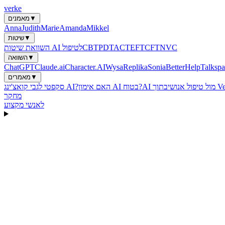
verke
▼
מאמנים
Anna
Judith
Marie
Amanda
Mikkel
▼
שיטות
NVC
CFT
EFT
ACT
PDT
CBT
השוואת שיטות AI לטיפול
▼
השוואה
ChatGPT
Claude.ai
Character.AI
Wysa
Replika
Sonia
BetterHelp
Talkspa
▼
מאמרים
Verk
AI מול טיפול אנושי
האם אימון AI בטוח?
סקפטי לגבי קואצ'ינג AI?
מחקר
לאנשי מקצוע