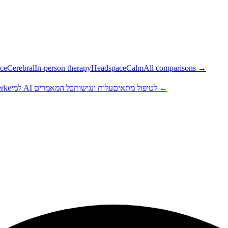
ce
Cerebral
In-person therapy
Headspace
Calm
All comparisons →
כל המאמרים ←
למי AI לטיפול מתאים
עלות ונגישות
בתוך e