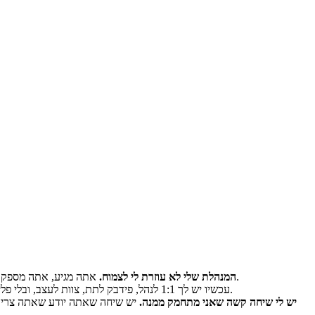
אתה מגיע, אתה מספק, אתה מחפש את האדם שאמור לפתח אותך — והם עסוקים, מוסחים, או פשוט לא מנהלים מהסוג הזה. זה מתיש, ויותר נפוץ ממה שמישהו מודה.
המנהלת שלי לא עוזרת לי לצמוח.
היית מצוין בעבודת ה־IC. עכשיו יש לך 1:1 לנהל, פידבק לתת, צוות לעצב, ובלי פלייבוק ברור. רוב המנהלים בפעם הראשונה מקבלים קידום ואז נשארים לאלתר.
יש לי שיחה קשה שאני מתחמק ממנה.
יש שיחה שאתה יודע שאתה צריך