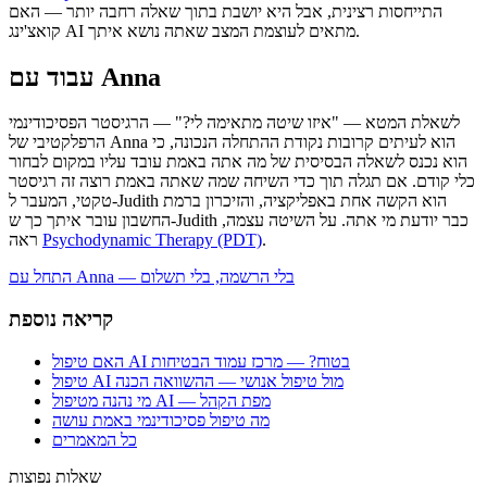
התייחסות רצינית, אבל היא יושבת בתוך שאלה רחבה יותר — האם
קואצ'ינג AI מתאים לעוצמת המצב שאתה נושא איתך.
עבוד עם Anna
לשאלת המטא — "איזו שיטה מתאימה לי?" — הרגיסטר הפסיכודינמי
הרפלקטיבי של Anna הוא לעיתים קרובות נקודת ההתחלה הנכונה, כי
הוא נכנס לשאלה הבסיסית של מה אתה באמת עובד עליו במקום לבחור
כלי קודם. אם תגלה תוך כדי השיחה שמה שאתה באמת רוצה זה רגיסטר
טקטי, המעבר ל-Judith הוא הקשה אחת באפליקציה, והזיכרון ברמת
החשבון עובר איתך כך ש-Judith כבר יודעת מי אתה. על השיטה עצמה,
.
Psychodynamic Therapy (PDT)
ראה
התחל עם Anna — בלי הרשמה, בלי תשלום
קריאה נוספת
האם טיפול AI בטוח? — מרכז עמוד הבטיחות
טיפול AI מול טיפול אנושי — ההשוואה הכנה
מי נהנה מטיפול AI — מפת הקהל
מה טיפול פסיכודינמי באמת עושה
כל המאמרים
שאלות נפוצות