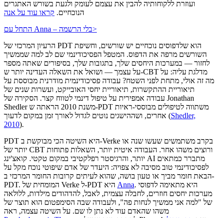
ועוזרת ללקוחותיה להבין את עצמם לעומק ולגעת בשורש האתגרים
הנוכחיים.
קראו עוד על אנה
>
התחל עם Anna – בלי הרשמה
הרעיון המרכזי של PDT הוא שלדפוסים נוכחיים יש שורשים, וחשיפת
השורשים מרפה את הדפוס. המטפל הפסיכודינמי שם לב למה שממשיך
לחזור — במערכות היחסים שלך, בתגובות שלך, בסיפורים שאתה מספר
על עצמך — ושואל את השאלה העדינה יותר ש-CBT מדלגת עליה: על
מה זה אולי, מתחת לפני השטח? עבודה פסיכודינמית מודרנית מבוססת על
תיאוריית ההתקשרות, תיאוריית יחסי האובייקט, ועשרות שנים של
עבודה אמפירית על טיפול דינמי לטווח קצר. הסקירה של Jonathan
Shedler משנת 2010 הראתה ש-PDT משתווה לטיפולים מבוססי-ראיות
Shedler,
(
אחרים, ושההישגים נוטים לגדול לאורך זמן במקום לדעוך
2010
).
PDT היא השיטה הכי מבוקשת ב-Verke בקרב משתמשים שעשו שנה או
יותר של CBT ורוצים משהו אחר. העבודה איטית יותר, השאלות פתוחות
יותר, והרגיסטר רפלקטיבי במקום טקטי. קואצ'ינג AI מתברר כמתאים
לפסיכודינמי טוב מסיבה לא צפויה: היעדר של אדם שיפוטי נוכח מקל על
הבאת חומר מביך או טעון בושה, שהוא לעיתים קרובות החומר המרכזי ב-
. היא מתאימה לדפוסי
Anna
PDT. המומחית של Verke ל-PDT היא
מערכות יחסים חוזרים, לחבלה עצמית, לאבל, להדהודים מילדות, ללולאה
של "למה אני ממשיך לנחות פה", ולעבודה שבה הסימפטום הוא תוצר של
משהו שהאדם עוד לא נתן לו שם. על השיטה עצמה, ראה