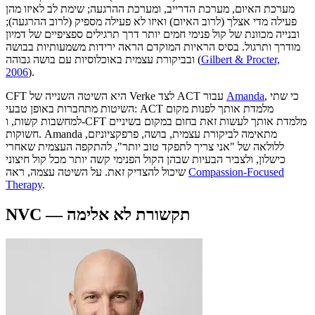
מערכת האיום, מערכת הדרייב, ומערכת ההרגעה; שימת לב לאיזו מהן
פעילה מדי אצלך (לרוב האיום) ואיזו לא פעילה מספיק (לרוב ההרגעה);
ובנייה מכוונת של קול פנימי חמים יותר דרך תרגילים ספציפיים של דמיון
מודרך ותרגול. בסיס הראיות המוקדם הראה ירידות משמעותיות בבושה
Gilbert & Procter,
(
ובביקורת עצמית באוכלוסיות עם בושה גבוהה
2006
)
.
, כי שתי
Amanda
CFT היא השיטה השנייה של Verke לצד ACT עבור
השיטות מתחברות באופן טבעי: ACT מלמדת אותך לפנות מקום
למחשבות קשות, ו-CFT מלמדת אותך לעשות זאת בחום במקום בשיניים
חשוקות. Amanda מתאימה לביקורת עצמית, בושה, פרפקציוניזם,
ללולאה של "אני צריך לתפקד טוב יותר", להתקפה העצמית שאחרי
כישלון, ולצביר הבעיות שבהן הקול הפנימי קשה יותר מכל קול חיצוני
Compassion-Focused
שיכול להצדיק זאת. על השיטה עצמה, ראה
Therapy
.
NVC — תקשורת לא אלימה