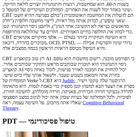
בשנות ה-60, הוא שמחשבות, רגשות והתנהגויות יוצרים לולאה הדוקה.
שינוי באחד יכול לשנות את האחרים. המהלכים העיקריים של המטפל ב-
CBT הם להעלות את המחשבה האוטומטית ("כולם בפגישה ההיא חשבו
שאני טיפש"), לבדוק אותה מול ראיות, לייצר מחשבה חלופית ("חלק
מהאנשים כנראה לא הקשיבו; אחד הנהן"), ולתכנן ניסוי התנהגותי קטן
כדי לבחון את החלופה בחיים האמיתיים. חוזרים עד שהלולאה מתרופפת.
CBT היא השיטה הנחקרת ביותר בעולם — אלפי מחקרים אקראיים
מבוקרים בחרדה, דיכאון, OCD, PTSD, נדודי שינה והפרעות אכילה —
והיא הטיפול מבוסס הראיות הראשון בכמה ממצבים אלה.
CBT רץ טוב בקואצ'ינג AI כי הפורמט מובנה. רישום מחשבות הוא טופס.
ניסוי התנהגותי הוא תוכנית שכותבים מראש ותחקיר שכותבים אחרי.
קואצ'ינג AI יכול להחזיק את המבנה לאורך פגישות, לזכור באיזה ניסוי
בחרת אתה והמאמן בשבוע שעבר, ולשאול אותך עליו ביום שישי.
; הרגיסטר שלה טקטי וישיר,
Judith
המומחית של Verke ל-CBT היא
מפרק את הצעד הבא למשהו קטן מספיק כדי באמת לנסות. היא מתאימה
לחרדה (בעיקר חרדה חברתית, פאניקה, חרדה מוכללת), לחשיבה חוזרת,
לפוביות, ולכל המחלקה של בעיות שבהן אתה יכול לנקוב במצב הספציפי
Cognitive Behavioral
שאליו אתה מתכונן. על השיטה עצמה, ראה
Therapy
.
PDT — טיפול פסיכודינמי