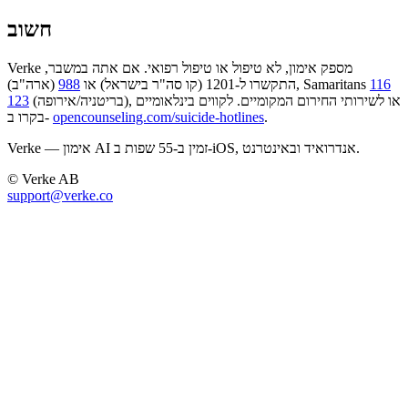
חשוב
Verke מספק אימון, לא טיפול או טיפול רפואי. אם אתה במשבר,
116
(ארה"ב), Samaritans
התקשרו ל-1201 (קו סה"ר בישראל) או
988
(בריטניה/אירופה), או לשירותי החירום המקומיים. לקווים בינלאומיים
123
.
opencounseling.com/suicide-hotlines
בקרו ב-
Verke — אימון AI זמין ב-55 שפות ב-iOS, אנדרואיד ובאינטרנט.
© Verke AB
support@verke.co