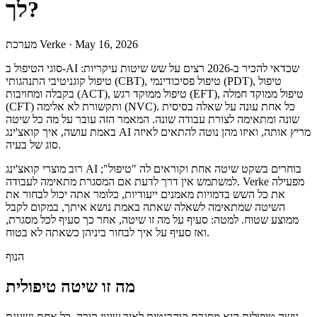
לך?
May 16, 2026
·
מערכת Verke
סוגי הטיפול ב-AI שכדאי להכיר ב-2026 רצים על שש שיטות עיקריות:
טיפול קוגניטיבי התנהגותי (CBT), טיפול פסיכודינמי (PDT), טיפול
בקבלה ומחויבות (ACT), טיפול ממוקד רגש (EFT), טיפול ממוקד חמלה
(CFT) ותקשורת לא אלימה (NVC). כל אחת עונה על שאלה בסיסית
שונה ומתאימה לצורת עבודה שונה. המאמר הזה עובר על מה כל שיטה
באמת עושה, איך קואצ'ינג AI מריץ אותה, ואיזו מהן נוטה להתאים לאיזה
סוג של בעיה.
רוב מוצרי קואצ'ינג AI בוחרים בשקט שיטה אחת וקוראים לה "טיפול";
למשתמש אין דרך לדעת אם המסגרת מתאימה לעבודה. Verke מפעילה
את כל השש בדמויות מאמנים ייעודיות, כלומר אתה יכול לבחור את
השיטה שמתאימה לשאלה שאתה באמת נושא איתך, במקום לקבל
ממוצע שטוח. למטה: סעיף על מה זו שיטה, אחר כך סעיף לכל מסגרת,
ואז סעיף על איך לבחור ביניהן כשאתה לא בטוח.
הנוף
מה זו שיטה טיפולית
גישה טיפולית היא מסגרת קוהרנטית לאיך שינוי קורה. כל אחת נשענת