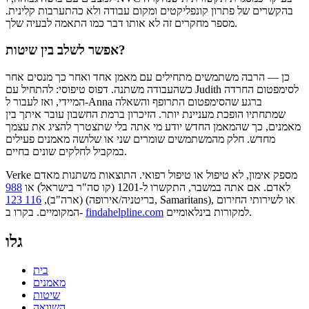
בהקשרים של פתרון קונפליקטים ומקום עבודה ולא כהתערבות קלינית.
מספר מחקרים זה לא אותו דבר כמו התאמה לבעיה שלך.
אפשר לשלב בין שיטות?
כן — הרבה משתמשים מתחילים עם מאמן אחד ואחר כך מנסים אחר
כשהעבודה משתנה. דפוס טיפוסי: להתחיל עם Judith לסימפטום החרדה
המיידי, ואז לעבור ל-Anna ברגע שהסימפטום התרופף והשאלה
שמתחתיו הופכת מעניינת יותר. הזיכרון ברמת החשבון עובר איתך בין
מאמנים, כך שהמאמן החדש יודע מי אתה בלי שתצטרך להציג את עצמך
מחדש. חלק מהמשתמשים שומרים שני או שלושה מאמנים פעילים
במקביל לחלקים שונים בחיים.
Verke מספק אימון, לא טיפול או טיפול רפואי. התוצאות משתנות מאדם
לאדם. אם אתה במשבר, התקשרו ל-1201 (קו סה"ר בישראל) או
988
או לשירותי החירום
(בריטניה/אירופה, Samaritans),
(ארה"ב),
116 123
למקורות בינלאומיים.
findahelpline.com
המקומיים. בקרו ב-
גלו
בית
מאמנים
שיטות
השוואה