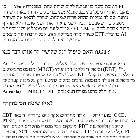
כן — Marie תומכת בשני בני זוג שחולקים שיחה אחת, במסגרת EFT.
שניכם יכולים להיות באותה שיחה; Marie עוקבת אחרי המעגל ביניכם,
נותנת שם לדינמיקות ההתקשרות שמתחת, ועוזרת להאט את השיחה
מספיק כדי ששניכם תוכלו לשמוע אחד את השני שוב. זה לא תחליף
לטיפול זוגי עם מטפל אנושי מוסמך ב-EFT, ו-Marie תפנה אתכם לכזה
כשהחומרה מצדיקה זאת, אבל הרבה זוגות מוצאים EFT בהובלת AI
שימושי מאוד לגרסה היומיומית של העבודה.
האם טיפול "גל שלישי" זה אותו דבר כמו ACT?
ACT היא אחת מהטיפולים של "הגל השלישי", לצד טיפול קוגניטיבי
מבוסס מיינדפולנס (MBCT) וטיפול דיאלקטי התנהגותי (DBT). "גל
שלישי" פירושו שיטות שפותחו אחרי ה-CBT הקלאסי, המשלבות קבלה,
מיינדפולנס ופעולה מבוססת ערכים במקום להישען רק על מבנה קוגניטיבי
מחדש. ACT היא השיטה מהגל השלישי ש-Verke מפעילה (דרך
Amanda) — MBCT ו-DBT אינן חלק כרגע מצוות המאמנים.
איזו שיטה הכי נחקרה?
CBT בפער גדול — אלפי מחקרים אקראיים בחרדה, דיכאון, OCD,
PTSD, הפרעות אכילה, נדודי שינה ועוד. לשאר השיטות יש בסיסי ראיות
מוצקים אבל מספרי מחקרים קטנים יותר: PDT לדיכאון ולהפרעות
אישיות, ACT כהתערבות טרנסדיאגנוסטית, EFT למצוקה זוגית, CFT
למצבים עם בושה גבוהה, ו-NVC בעיקר כמסגרת תקשורתית שנחקרה