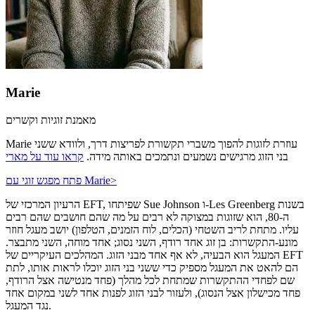
Marie
מאמנת זוגיות וקשרים
Marie עוזרת לזוגות להפוך משברי תקשורת לפריצות דרך, ולוודא ששני
בני הזוג מרגישים נשמעים ונתמכים באותה מידה.
קראו עוד על מארי
>
פתח מפגש זוגי עם Marie
הרעיון המרכזי של EFT, שפיתחו Sue Johnson ו-Les Greenberg בשנות
ה-80, הוא שזוגות במצוקה לא רבים על מה שהם חושבים שהם רבים
עליו. מתחת לריב השטחי (הכלים, לוח הזמנים, הטלפון) יושב מעגל חוזר
מונע-התקשרות: בן זוג אחד רודף, השני נסוג; אחד מוחה, השני מתבצר.
המעגל הוא הבעיה, לא אף אחד מבני הזוג. המהלכים העיקריים של EFT
הם להאט את המעגל מספיק כדי ששני בני הזוג יוכלו לראות אותו, לתת
שם לפחדי ההתקשרות שמתחת לכל מהלך (פחד מנטישה אצל הרודף,
פחד מכישלון אצל הנסוג), ולעזור לבני הזוג לפנות אחד לשני במקום אחד
נגד המעגל.