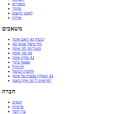
מאמרים
מחקר
לאנשי מקצוע
אודות
משאבים
האם אימון AI בטוח?
AI מול טיפול אנושי
למי אימון AI מועיל
סוגי אימון AI
עלות אימון AI
בתוך Verke
להתחיל
חלופות לטיפול
שאלות נפוצות על אימון AI
איזה מאמן AI מתאים לי?
חברה
תנאים
פרטיות
צרו קשר