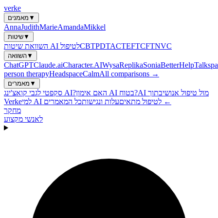
verke
▼
מאמנים
Anna
Judith
Marie
Amanda
Mikkel
▼
שיטות
NVC
CFT
EFT
ACT
PDT
CBT
השוואת שיטות AI לטיפול
▼
השוואה
ChatGPT
Claude.ai
Character.AI
Wysa
Replika
Sonia
BetterHelp
Talkspa
person therapy
Headspace
Calm
All comparisons →
▼
מאמרים
AI מול טיפול אנושי
בתוך
האם אימון AI בטוח?
סקפטי לגבי קואצ'ינג AI?
כל המאמרים ←
למי AI לטיפול מתאים
עלות ונגישות
Verke
מחקר
לאנשי מקצוע