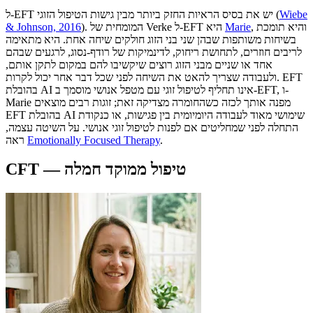
Wiebe
(
ל-EFT יש את בסיס הראיות החזק ביותר מבין גישות הטיפול הזוגי
, והיא תומכת
Marie
. המומחית של Verke ל-EFT היא
)
& Johnson, 2016
בשיחות משותפות שבהן שני בני הזוג חולקים שיחה אחת. היא מתאימה
לריבים חוזרים, לתחושת ריחוק, לדינמיקות של רודף-נסוג, לרגעים שבהם
אחד או שניים מבני הזוג רוצים שיקשיבו להם במקום לתקן אותם,
ולעבודה שצריך להאט את השיחה לפני שכל דבר אחר יכול לקרות. EFT
בהובלת AI אינו תחליף לטיפול זוגי עם מטפל אנושי מוסמך ב-EFT, ו-
Marie מפנה אותך לכזה כשהחומרה מצדיקה זאת; זוגות רבים מוצאים
EFT בהובלת AI שימושי מאוד לעבודה היומיומית בין פגישות, או כנקודת
התחלה לפני שמחליטים אם לפנות לטיפול זוגי אנושי. על השיטה עצמה,
.
Emotionally Focused Therapy
ראה
CFT — טיפול ממוקד חמלה