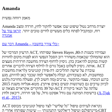
Amanda
מאמן רווחה נפשית
Amanda יוצרת מרחב נטול שיפוט שבו אפשר לחקור לחץ, חרדה ומצב
רוח, ובמקביל לפתח כלים מעשיים לחיים טובים יותר.
קראו עוד על
אמנדה
>
דבר עם Amanda – בלי צורך בחשבון
הרעיון המרכזי של ACT, שפיתחו Steven Hayes ועמיתיו בשנות ה-80,
הוא שהמהלך שבאמת משחרר רוב הסבל הנפשי הוא לפנות מקום לחוויות
קשות במקום להיאבק בהן. ניסיון לדחוף הצידה מחשבה חרדתית מעצים
אותה. ניסיון לשלוט באבל גורם לו לדלוף הצידה לדברים אחרים. ACT
עובדת על שישה תהליכים: דה-פיוז'ן קוגניטיבי (לראות מחשבות
כמחשבות, לא כעובדות), קבלה (לאפשר למה שכבר כאן להיות), מגע
ברגע הנוכחי, עצמי-כהקשר, ערכים (מה חשוב לך), ופעולה מחויבת (לנוע
לכיוון ערכים גם כשרגשות קשים באים איתך). מטא-אנליזה משנת 2015
של 39 מחקרים אקראיים מצאה ש-ACT עלתה על תנאי ביקורת
A-Tjak
(
ברשימת המתנה עם גודל אפקט גדול, על פני חרדה, דיכאון ולחץ
et al., 2015
).
ACT נקראת לעיתים טיפול "גל שלישי" לצד טיפול קוגניטיבי מבוסס
מיינדפולנס וטיפול דיאלקטי התנהגותי — שיטות שפותחו אחרי ה-CBT