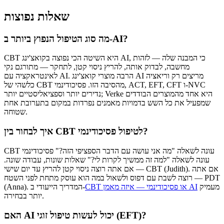
שאלות נפוצות
מה סוג הטיפול הנפוץ ביותר ב-AI?
CBT היא השיטה הכי נפוצה בקואצ'ינג AI, כי המבנה שלה — לזהות
מחשבה, לבדוק אותה, להריץ ניסוי קטן, לתחקר — מתורגם נקי
לאינטראקציה עם AI. הרבה מוצרי קואצ'ינג AI מריצים רק וריאציה
כלשהי של CBT מהסיבה הזו. פסיכודינמי, ACT, EFT, CFT ו-NVC
נדירים יותר וספציאליסטיים יותר; Verke היא אחד מהמוצרים הבודדים
שמפעיל את כל השש בדמויות מאמנים נפרדות במקום בתערובת אחת
שטוחה.
איך לבחור בין CBT לטיפול פסיכודינמי?
CBT עונה לשאלה "מה אני עושה עם הדבר הספציפי הזה?" פסיכודינמי
עונה לשאלה "למה זה ממשיך לקרות לי?" שאלות שונות, עבודה שונה.
אם אתה רוצה ניסוי קטן להריץ עד יום שישי — CBT (Judith). אם אתה
רוצה לשבת עם דפוס ולשאול במה הוא עוסק מתחת לפני השטח — PDT
מעמיק
CBT או פסיכודינמי — איזה מאמן AI
(Anna). המדריך הייעודי ב-
יותר בבחירה.
האם AI יכול לעשות טיפול זוגי (EFT)?