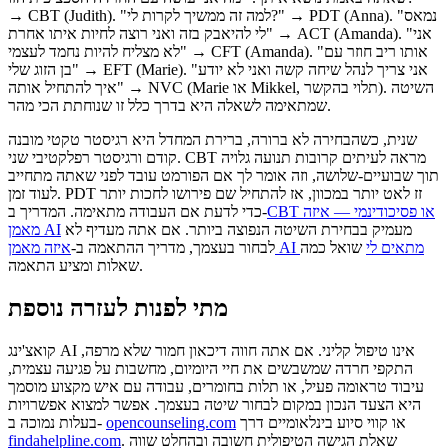
→ CBT (Judith). "למה זה ממשיך לקרות לי?" → PDT (Anna). "נמאס
לי להיאבק בזה ואני רוצה לחיות איתו אחרת" → ACT (Amanda). "אני
לא מצליח להיות נחמד לעצמי" → CFT (Amanda). "אותו ריב חוזר עם
בן הזוג שלי" → EFT (Marie). "אני צריך לנהל שיחה קשה ואני לא יודע
איך להתחיל אותה" → NVC (Marie או Mikkel, תלוי בהקשר). השיטה
שמתאימה לשאלה היא בדרך כלל זו שנוחתת הכי מהר.
שנית, כשהבחירה לא ברורה, ברירת המחדל היא רגיסטר טקטי מובנה
קודם ורגיסטר רפלקטיבי שני. CBT מראה לעיתים קרובות תנועה גלויה
תוך שבועיים-שלושה, וזה אומר לך אם הפורמט עובד לפני שאתה מתחייב
לעוד זמן. PDT זז לאט יותר במכוון, אז להתחיל שם פירושו לחכות יותר
CBT או פסיכודינמי — איזה
כדי לדעת אם העבודה מתאימה. המדריך ב-
מעמיק בבחירת השיטה הנפוצה ביותר. אם אתה מעדיף לא
מאמן AI
איזה מאמן AI מתאים לי
שואל כמה
לבחור בעצמך, מדריך ההתאמה ב-
שאלות ומציע התאמה.
מתי לפנות לעזרה נוספת
קואצ'ינג AI אינו טיפול קליני. אם אתה חווה דיכאון חמור שלא מרפה,
התקפי חרדה שמשבשים את חיי היומיום, מחשבות על פגיעה עצמית,
עיבוד טראומה פעיל, או תלות בחומרים, עבודה עם איש מקצוע מוסמך
היא הצעד הנכון במקום לבחור שיטה בעצמך. אפשר למצוא אפשרויות
או קווי סיוע בינלאומיים דרך
opencounseling.com
בעלות נמוכה ב-
. שאלת הגישה הטיפולית חשובה ובהחלט שווה
findahelpline.com