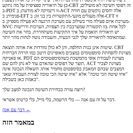
על תיאוריה ספציפית על מה נתקע (ב-CBT זה דפוסי חשיבה לא מועילים;
ב-PDT זו דינמיקה לא מודעת; ב-ACT אלה יחסים נוקשים עם חוויה
פנימית; ב-EFT אלה מעגלים מונעי-התקשרות בין בני זוג; ב-CFT זו
מערכת איום פעילה מדי בשילוב עם מערכת הרגעה לא פעילה מספיק; ב-
NVC זו תקשורת שמערבבת בין תצפיות, הערכות ודרישות). לכל אחת
יש תיאוריה תואמת על איך התקיעות משתחררת. בחר את השיטה
שמתאימה לתיאוריה שלך לגבי הבעיה, והעבודה נוטה לנחות מהר יותר.
שיטות אינן בנות החלפה, והן לא כולן מודדות את אותה תוצאה. CBT
מצוינת להפחתת סימפטומים במצבים מאופיינים היטב כמו חרדה חברתית
או פאניקה. PDT מצוינת לעבודת אופי מתמשכת כשהסימפטומים הם
תוצר של דפוסים שהאדם עוד לא נתן להם שם. ACT מצוינת לצביר
המצבים שבהם המאבק בסימפטום מחמיר אותו. השאלה הנכונה אינה
"איזו שיטה הכי טובה" אלא "איזו שיטה הכי טובה לצורת העבודה שאני
באמת כאן בשבילה".
רוצה עזרה בבחירת השיטה הנכונה למצב שלך?
דבר על זה עם אנה — בלי הרשמה, בלי מייל, בלי כרטיס אשראי.
דבר עם אנה ←
במאמר הזה