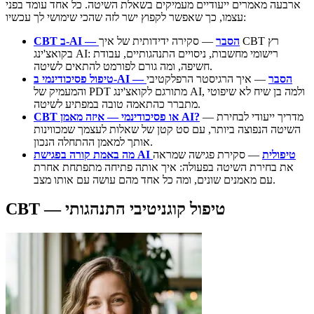
ארבעה מאמרים ייעודיים מעמיקים בשאלת השיטה. כל אחד עומד בפני
עצמו, כך שאפשר לקפוץ ישר לזה שהכי שימושי לך עכשיו:
CBT ב-AI — הסבר
— סקירה ידידותית של איך CBT רץ
בקואצ'ינג AI: רישומי מחשבות, ניסויים התנהגותיים, עבודת
חשיפה, ומה גורם לפורמט להתאים לשיטה.
טיפול פסיכודינמי ב-AI — הסבר
— איך הרגיסטר הרפלקטיבי
והמעמיק של PDT מתורגם לקואצ'ינג AI, ולמה בן שיח לא שיפוטי
מתברר כהתאמה טובה במפתיע לשיטה.
— מדריך ייעודי לבחירת
CBT או פסיכודינמי — איזה מאמן AI?
השיטה הנפוצה ביותר, עם סט קטן של שאלות לעצמך שמכווינות
אותך למאמן ההתחלה הנכון.
מה באמת קורה בפגישת AI טיפולית
— סקירת פגישה שמראה
את בחירת השיטה בפעולה: איך אותה פתיחה מתפתחת אחרת
עם מאמנים שונים, ומה כל אחד מהם עושה עם אותו מצב.
CBT — טיפול קוגניטיבי התנהגותי