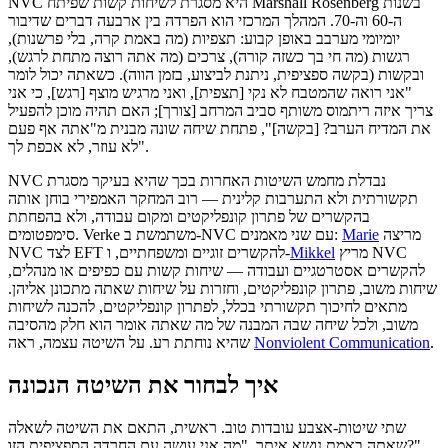
NVC היא מסגרת לשיחות קשות שפיתח Marshall Rosenberg בשנות
ה-60 וה-70. המהלך המרכזי הוא הפרדה בין ארבעה דברים שדיבור
יומיומי מערבב באופן קבוע: תצפיות (מה באמת קרה, בלי פרשנות),
רגשות (מה חי בך כשזה קורה), צרכים (מה אתה רוצה מתחת לרגש),
ובקשות (בקשה ספציפית, ניתנת לביצוע, בזמן הווה). כשאתה יכול לומר
"אני רואה שהמטבח לא נקי [תצפית], ואני מרגיש מוצף [רגש], כי אני
צריך איזה ריתמוס משותף סביב המרחב [צורך]; האם תהיה מוכן להפעיל
את המדיח הערב? [בקשה]", פתחת שיחה שונה מבנית מ"אתה אף פעם
לא עוזר, לא אכפת לך".
NVC נבדלת מחמש השיטות האחרות בכך שהיא בעיקר מסגרת
תקשורתית ולא התערבות קלינית — רוב המחקר האמפירי בוחן אותה
בהקשרים של פתרון קונפליקטים ומקום עבודה, ולא בהפחתת
מריצה
Marie
סימפטומים. Verke משתמשת ב-NVC עם שני מאמנים:
מריץ NVC
Mikkel
NVC לצד EFT להקשרים זוגיים ומשפחתיים, ו-
להקשרים אסטרטגיים ועבודה — שיחות קשות עם כפיפים או מנהלים,
שיחות משוב, פתרון קונפליקטים, וחזרות על שיחות שאתה מתכונן אליהן.
מתאים לחיכוך תקשורתי בכלל, לפתרון קונפליקטים, להכנה לשיחות
משוב, ולכל שיחה שבה המבנה של מה שאתה אומר הוא חלק מהסיבה
.
Nonviolent Communication
שהיא נוחתת רע. על השיטה עצמה, ראה
איך לבחור את השיטה הנכונה
שתי שיטות-אצבע עובדות טוב. ראשית, התאם את השיטה לשאלה
שאתה באמת נושא איתך. "מה אני עושה עם החרדה הספציפית הזו?"