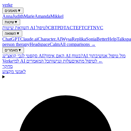
verke
▼
מאמנים
Anna
Judith
Marie
Amanda
Mikkel
▼
שיטות
NVC
CFT
EFT
ACT
PDT
CBT
השוואת שיטות AI לטיפול
▼
השוואה
ChatGPT
Claude.ai
Character.AI
Wysa
Replika
Sonia
BetterHelp
Talkspa
person therapy
Headspace
Calm
All comparisons →
▼
מאמרים
AI מול טיפול אנושי
בתוך
האם אימון AI בטוח?
סקפטי לגבי קואצ'ינג AI?
כל המאמרים ←
למי AI לטיפול מתאים
עלות ונגישות
Verke
מחקר
לאנשי מקצוע