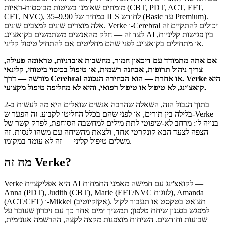
מומחים שאומנו בשיטות מבוססות-ראיות (CBT, PDT, ACT, EFT,
CFT, NVC), במחיר של 9.90–35 ILS לחודש (Basic עד Premium).
אלה מוצרים שונים למצבים שונים. Verke ו-Cerebral יכולים להתקיים זה
לצד זה — חלק מהאנשים משתמשים בקואצ'ינג AI בין פגישות קליניות,
או מתחילים בקואצ'ינג לפני שהם מחליטים אם להתחיל טיפול קליני.
אם אתה מתמודד עם דיכאון חמור, מחשבות אובדניות, טראומה פעילה,
צריך ניהול תרופות, אבחנה רשמית, או טיפול בכיסוי ביטוחי, קלינאי
מורשה — דרך Cerebral או אחרת — הוא הבחירה הנכונה. Verke היא
קואצ'ינג, לא טיפול או טיפול רפואי, והיא לא מחליפה טיפול מקצועי.
בתוך הגבול הזה, השאלה שהרבה אנשים שואלים היא מה לעשות ב-2
בלילה בין תורים, או לפני שהם בכלל החליטו לקבוע. זה הפער ש-Verke
בנויה לו: מרחב לא-שיפוטי לתת מילים למחשבה הסוחפת, לפרק קשר של
הצפה לצעד הבא קונקרטי אחד, ולצאת מהשיחה עם משהו לנסות. זה
משלים טיפול קליני — זה לא עומד במקומו.
מה זה Verke?
Verke היא אפליקציית AI לקואצ'ינג עם חמישה מאמני התמחות —
Anna (PDT), Judith (CBT), Marie (EFT/NVC לזוגות), Amanda
(ACT/CFT) ו‑Mikkel (אקזקיוטיב). תצ'אט בטקסט או תעבור לקול
למפגש בסגנון שיחת טלפון; תמשיך ימים אחר כך עם זיכרון שעובר על
שבועות וחודשים. השיחות מוצפנות מקצה לקצה, ההרשמה אנונימית,