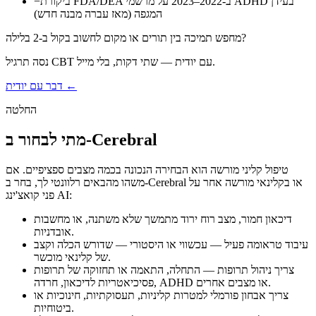
ביקורת FDA/DEA ב-2022–2023 על מרשמי ADHD בעידן
−
המגפה (מאז עברה מבנה חדש)
מחפש תמיכה בין תורים או מקום לחשוב בקול ב-2 בלילה?
נסה תרגיל CBT עם יודית — שתי דקות, בלי מייל.
דבר עם יודית ←
החלטה
מתי לבחור ב-Cerebral
טיפול קליני מורשה הוא הבחירה הנכונה בכמה מצבים ספציפיים. אם
משהו מהבאים רלוונטי לך, בחר ב-Cerebral או בקלינאי מורשה אחר על
פני קואצ'ינג AI:
דיכאון חמור, מצב רוח ירוד מתמשך שלא משתנה, או מחשבות
אובדניות.
עיבוד טראומה פעיל — עכשווי או היסטורי — שדורש הכלה וקצב
של קלינאי מוכשר.
צריך ניהול תרופות — התחלה, התאמה או תחזוקה של תרופות
פסיכיאטריות לדיכאון, חרדה, ADHD או מצבים אחרים.
צריך אבחון פורמלי למטרות קליניות, תעסוקתיות, חינוכיות או
ביטוחיות.