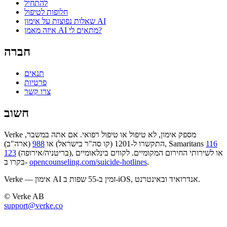
להתחיל
חלופות לטיפול
שאלות נפוצות על אימון AI
איזה מאמן AI מתאים לי?
חברה
תנאים
פרטיות
צרו קשר
חשוב
Verke מספק אימון, לא טיפול או טיפול רפואי. אם אתה במשבר,
116
(ארה"ב), Samaritans
התקשרו ל-1201 (קו סה"ר בישראל) או
988
(בריטניה/אירופה), או לשירותי החירום המקומיים. לקווים בינלאומיים
123
.
opencounseling.com/suicide-hotlines
בקרו ב-
Verke — אימון AI זמין ב-55 שפות ב-iOS, אנדרואיד ובאינטרנט.
© Verke AB
support@verke.co