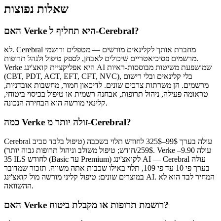
שאלות נפוצות
האם Verke היא תחליף ל-Cerebral?
לא. Cerebral מחברת אותך לקלינאים מורשים — מטפלים ורושמי
מרשמים פסיכיאטריים שיכולים לאבחן, לספק טיפול ולנהל תרופות.
Verke היא אפליקציית קואצ'ינג AI שמושפעת משיטות מבוססות-ראיות
(CBT, PDT, ACT, EFT, CFT, NVC), בלי קלינאים ובלי רישום
מרשמים. הן משרתות צרכים שונים. לדיכאון חמור, מחשבות אובדניות,
טראומה פעילה, ניהול תרופות, אבחנה רשמית או טיפול בכיסוי ביטוחי,
קלינאי מורשה הוא הבחירה הנכונה.
כמה Verke זולה יותר מ-Cerebral?
Cerebral עולה בערך 99$–325$ לחודש תלוי בשכבה (טיפול בלבד סביב
259$/חודש; טיפול משולב וניהול תרופות גבוה יותר). Verke עולה 9.90–
35 ILS לחודש (Basic עד Premium) לקואצ'ינג AI — Cerebral עולה
בערך פי 10 עד פי 109, תלוי באילו שכבות אתה משווה. תזכור שמדובר
במוצרים שונים: טיפול קליני מורשה מול קואצ'ינג AI. המחיר לבד הוא לא
ההשוואה.
האם Verke רושמת תרופות או מקבלת ביטוח?