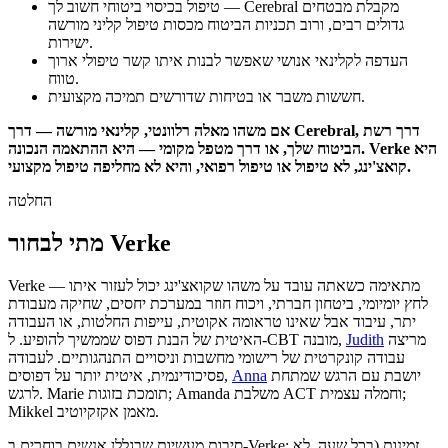
טיפול בכיסוי ביטוחי חשוב לך — Cerebral מקבלת מבטחים
גדולים רבים, ורוב תכניות הביטוח מכסות טיפול קליני מורשה
ישירות.
העדפה לקלינאי אנושי שאפשר לבנות איתו קשר טיפולי ארוך
טווח.
חששות משבר או בטיחות שדורשים תמיכה מקצועית.
אם משהו מאלה רלוונטי, קלינאי מורשה — דרך Cerebral, דרך רשת
הביטוח שלך, או דרך מטפל מקומי — היא ההתאמה הנכונה. Verke היא
קואצ'ינג, לא טיפול או טיפול רפואי, והיא לא מחליפה טיפול מקצועי.
החלטה
מתי לבחור Verke
Verke מתאימה כשאתה עובד על משהו שקואצ'ינג יכול לעזור איתו —
לחץ יומיומי, ביטחון חברתי, ויכוח חוזר במערכת יחסים, שחיקה מעבודת
יתר, עיבוד אבל שאינו טראומה אקוטית, עייפות החלטות, או העבודה
מריצה
Judith
האיטית של הבנת דפוס שממשיך להופיע. ל-CBT מובנה,
עבודה קונקרטית של רישומי מחשבות וניסויים התנהגותיים. לעבודה
יושבת עם הרגש שמתחת
Anna
פסיכודינמית, איטית יותר על דפוסים,
לרגש. Marie תומכת בזוגות; Amanda משלבת ACT וחמלה עצמית;
Mikkel מאמן אקזקיוטיב.
סיבות מעשיות שבגללן אנשים בוחרים ב-Verke: זמינות (בכל שעה, לא