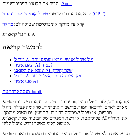
Anna
תכיר את הקואצ' הפסיכודינמית:
טיפול קוגניטיבי-התנהגותי (CBT)
קרא את הסבר השיטה:
קרא על מחקר אוניברסיטת שטוקהולם:
מחקר
עוד על קואצ'ינג AI
להמשך קריאה
טיפול AI מול טיפול אנושי: מבט מעמיק יותר
האם אימון AI בטוח?
מצא את הקואצ' AI שלך (חידון)
טיפול AI בזמן המתנה לתור אצל מטפל
סוגי אימון AI
תנסה לדבר עם Judith
Verke היא קואצ'ינג, לא טיפול רפואי או פסיכותרפיה. התוצאות משתנות
מאדם לאדם. לדיכאון חמור, מחשבות אובדניות, טראומה פעילה, ניהול
תרופות, או טיפול שמכוסה בביטוח, התייעץ עם מטפל מוסמך,
פסיכיאטר, או רשת הספקים של הביטוח שלך. קואצ'ינג AI אינו תחליף
לטיפול קליני כאשר נדרש טיפול קליני.
Verke מספק אימון, לא טיפול או טיפול רפואי. התוצאות משתנות מאדם