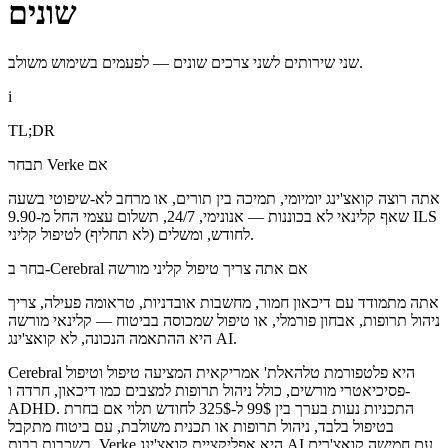
שונים
שני שירותים לשני צרכים שונים — לפעמים בשימוש משולב.
i
TL;DR
תבחר Verke אם
אתה רוצה קואצ'ינג יומיומי, תמיכה בין תורים, או מרחב לא-שיפוטי בשעה
שאף קלינאי לא בכוננות — אנונימי, 24/7, תשלום עצמי החל מ-9.90 ILS
לחודש, ומשלים (לא תחליף) לטיפול קליני.
בחר ב-Cerebral אם אתה צריך טיפול קליני מורשה
אתה מתמודד עם דיכאון חמור, מחשבות אובדניות, טראומה פעילה, צריך
ניהול תרופות, אבחון פורמלי, או טיפול שמכוסה בביטוח — קלינאי מורשה
היא ההתאמה הנכונה, לא קואצ'ינג AI.
Cerebral היא פלטפורמת טלהאלת' אמריקאית המציעה טיפול וטיפול
פסיכיאטרי מורשים, כולל ניהול תרופות למצבים כמו דיכאון, חרדה ו-
ADHD. התכניות נעות בערך בין 99$ ל-325$ לחודש תלוי אם בחרת
בטיפול בלבד, ניהול תרופות או תכנית משולבת, עם ביטוח מתקבל
בשכבות רבות. Verke היא אפליקציית קואצ'ינג AI עם חמישה קואצ'רים