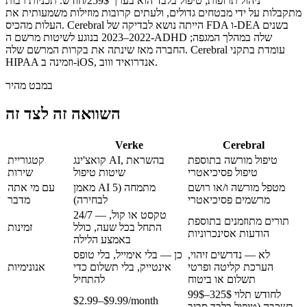
ניהול תרופות; טיפול בלבד הוא בערך 259$/חודש. תכניות רבות
מתקבלות על ידי מבטחים גדולים, ולעתים קרובות מוזילות משמעותית את
העלות מהכיס. Cerebral הייתה נושא לבדיקה של FDA ו-DEA בשנים
2022–2023 בנוגע לשיטות מרשם ה-ADHD שלה במהלך המגפה;
החברה מאז שינתה את בקרות המרשם שלה. Cerebral עומדת בתקני
HIPAA וזמינה ב-iOS, אנדרואיד וווב.
במבט מהיר
השוואה זה לצד זה
Verke
Cerebral
טיפול מורשה בתוספת
קואצ'ינג AI, בהשראת
קטגוריית
טיפול פסיכיאטרי
שיטות טיפול
שירות
מטפל מורשה ו/או רושם
מאמן AI מתמחה (5
עם מי אתה
מרשמים פסיכיאטרי
לבחירה)
מדבר
24/7 — טקסט או קול,
תורים מתוזמנים בתוספת
התחל בכל שעה, כולל
זמינות
הודעות אסינכרוניות
באמצע הלילה
לא — נדרשים זיהוי,
כן — בלי אימייל, בלי טופס
הערכת קליטה ופרטי
אינטייק, בלי תשלום כדי
אנונימיות
תשלום או ביטוח
להתחיל
99$–325$ לחודש
תלוי
$2.99–$9.99/month
בשכבה (טיפול בלבד סביב