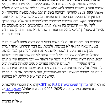
פגישה מתוזמנת), אנונימיות (בלי טופס קליטה, בלי ניירת ביטוח, בלי
אימות זהות), נגישות במחיר למשתמשים שלא יכולים או לא רוצים לשלם
99$–325$ לחודש, ותמיכה בשפות (55 שפות ממשק מקומיות). ל-Verke
גם אין שום תפקיד בהחלטות תרופתיות, מה שאומר שאין לה אף אחד
מהסיכונים הקשורים לרישום מרשמים שכל שירות טלהאלת' קליני צריך
לנהל. משתמשים רבים משלבים בין Verke לקלינאי — קואצ'ינג בין
פגישות, טיפול קליני לאבחנה ותרופות. השתיים לא מתחרות; הן משרתות
צרכים שונים.
הסיבות החווייתיות נוטות להיראות ככה: אתה רוצה איפה לחשוב בקול
בשעה שאף קלינאי לא בכוננות, ולצאת עם דבר קונקרטי אחד לנסות
במקום דעה נוספת לשבת איתה. אתה רוצה להיות כן לגבי הגרסה
המבולגנת של מה שקורה בלי לערוך אותה לאדם שתראה שוב בשבוע
הבא. אתה רוצה עזרה להפוך קשר של הצפה — "כל השבוע שלי מרגיש
בלתי אפשרי" — לשניים-שלושה צעדים קטנים שאתה באמת יכול
להתחיל. אלה היו נושאים עקביים במחקר במה שמשתתפים אמרו שהם
מעריכים, והם מתארים את העבודה ש-Verke בנויה לה: שכבת קואצ'ינג
שיושבת לצד טיפול קליני, לא במקומו.
, או ראה את
מחקר אוניברסיטת
PDT
או
CBT
קרא את הסברי השיטות ל
שטוקהולם
ש‑Verke היא נושאו. המחקר פעיל 2025–2027; תוצאות
שיפורסמו ממתינות.
שאלות נפוצות