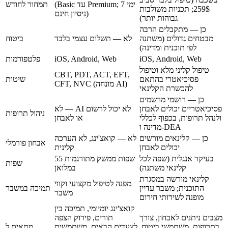
(Basic עד Premium; 7 ימי
תמחור לחודש
259$; תכניות משולבות
ניסיון חינם)
גבוהות יותר)
כן — מתקבלים הרבה
מבטחים גדולים (משתנה
לא — תשלום עצמי בלבד
ביטוח
לפי תוכנית ומדינה)
iOS, Android, Web
iOS, Android, Web
פלטפורמות
טיפול קליני מלא וטיפול
CBT, PDT, ACT, EFT,
פסיכיאטרי בהתאם
שיטות
CFT, NVC (מונחה AI)
להכשרת הקלינאי
כן — רושמי מרשמים
פסיכיאטריים יכולים לאבחן
לא — AI לא יכול לרשום
ניהול תרופות
ולנהל תרופות, בכפוף לכללי
או לאבחן
מדינה ו-DEA
כן — קלינאים מורשים
לא — קואצ'ינג, לא הערכה
אבחון פורמלי
יכולים לאבחן
קלינית
בעיקר אנגלית (שפה לכל
55 שפות ממשק מתורגמות
שפות
קלינאי משתנה)
במלואן
קלינאי מורשה במסגרת
מפנה לטיפול מקצועי וקווי
התוכנית; משבר עדיין
תמיכה במשבר
משבר
מופנה לשירותי חירום
קואצ'ינג יומיומי, תמיכה בין
מצבים ניתנים לאבחון, צורך
תורים, פירוק הצפה
בתרופות, משתמשי ביטוח,
לצעדים הבאים, משתמשים
מתאים ל