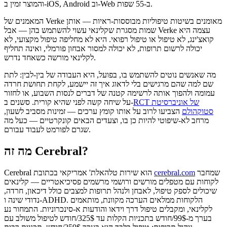
והמוצר זמין ב‑iOS, Android וב‑Web ב‑55 שפות.
המאמנים של Verke מאומנים בשיטות טיפוליות מבוססות-ראיות — אותן
שמות מסגרת שקלינאי עשוי להשתמש בהן — אבל Verke עצמה היא
קואצ'ינג, לא טיפול או טיפול רפואי. היא לא מחליפה טיפול מקצועי, לא
יכולה לרשום תרופות, לא יכולה למסור אבחון פורמלי, ואינה תחליף
לקלינאי מורשה כשאחד נדרש.
מה שאנשים נוטים להשתמש בו, בפועל, היא העבודה של בין-לבין: לתת
שם למה שהם מרגישים בלי לדאוג איך זה יישמע, לקחת תחושת חרדה
עמומה ולהפוך אותה לרשימה קטנה של דברים לנסות השבוע, או לחזור
RCT של אוניברסיטת
על שיחה קשה לפני שהיא קורית. סשנים ב-
סטוקהולם
הצביעו לרוב על אותו קומץ ערכים — זמינות מסביב לשעון,
מרחב לא-שיפוטי להיות כן בו, וצעדים הבאים קונקרטיים — כעל מה
שגרם לפורמט לעבוד עבורם.
מה זה Cerebral?
שמחבר
cerebral.com
Cerebral הוא שירות טלהאלת' אמריקאי בכתובת
לקוחות עם מטפלים מורשים ורושמי מרשמים פסיכיאטריים — קלינאים
שיכולים לספק טיפול, לאבחן ולנהל תרופות למצבים כולל דיכאון, חרדה,
נדודי שינה ו-ADHD. הלקוחות ממלאים הערכה מקוונת, מותאמים
לקלינאי, ומקבלים טיפול דרך וידאו והודעות א-סינכרוניות. התמחור נע
בערך מ-99$/חודש בתכניות הקלות עד 325$/חודש לטיפול משולב עם