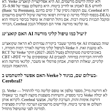
לא. Verke היא אפליקציית קואצ'ינג AI ולא יכולה לרשום מרשמים,
לאבחן או לחייב ביטוח. היא בתשלום עצמי של 9.90–35 ILS לחודש
(Basic עד Premium), עם תקופת ניסיון של 7 ימים בחינם. Cerebral היא
שירות רפואי מורשה שיכול לרשום מרשמים (בכפוף לכללי מדינה ו-DEA)
ומקבל תכניות ביטוח רבות. אם ניהול תרופות או טיפול בכיסוי ביטוחי הוא
הכרחי, Cerebral או קלינאי מורשה אחר הם המסלול הנכון.
האם קואצ'ינג AI יעיל כמו טיפול קליני מורשה?
אף מחקר שעבר ביקורת עמיתים לא הראה שקואצ'ינג AI שווה בעוצמתו
לטיפול קליני מורשה לאורך רמות חומרה, ו-Verke לא טוענת זאת. ה-
RCT של Verke באוניברסיטת סטוקהולם (פעיל 2025–2027) חוקר
CBT ו-PDT שמסופקים על ידי AI לחרדה חברתית במיוחד. למצבים
קליניים, שאלות תרופות, אבחון פורמלי או משבר, קלינאי מורשה הוא
ההתאמה הנכונה.
האם אפשר להשתמש ב-Verke בעילום שם, בניגוד ל-
Cerebral?
כן. Verke לא דורשת מייל, מספר טלפון או טופס קליטה כדי להתחיל —
כינוי מספיק, והשיחות מוצפנות מקצה לקצה כך שאפילו Verke לא יכולה
לקרוא אותן. Cerebral דורשת אימות זהות, הערכת קליטה, אמצעי
תשלום או פרטי ביטוח, ו(לרישום מרשמים) הערכה קלינית ספציפית
למדינה לפני שהטיפול מתחיל.