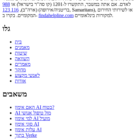
לאדם. אם אתה במשבר, התקשרו ל-1201 (קו סה"ר בישראל) או
988
או לשירותי החירום
(בריטניה/אירופה, Samaritans),
(ארה"ב),
116 123
למקורות בינלאומיים.
findahelpline.com
המקומיים. בקרו ב-
גלו
בית
מאמנים
שיטות
השוואה
מאמרים
מחקר
לאנשי מקצוע
אודות
משאבים
האם אימון AI בטוח?
AI מול טיפול אנושי
למי אימון AI מועיל
סוגי אימון AI
עלות אימון AI
בתוך Verke