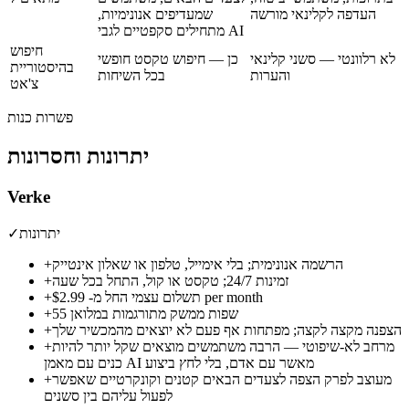
העדפה לקלינאי מורשה
שמעדיפים אנונימיות,
מתחילים סקפטיים לגבי AI
חיפוש
לא רלוונטי — סשני קלינאי
כן — חיפוש טקסט חופשי
בהיסטוריית
והערות
בכל השיחות
צ'אט
פשרות כנות
יתרונות וחסרונות
Verke
יתרונות
✓
הרשמה אנונימית; בלי אימייל, טלפון או שאלון אינטייק
+
זמינות 24/7; טקסט או קול, התחל בכל שעה
+
$2.99 per month
תשלום עצמי החל מ-
+
55 שפות ממשק מתורגמות במלואן
+
הצפנה מקצה לקצה; מפתחות אף פעם לא יוצאים מהמכשיר שלך
+
מרחב לא-שיפוטי — הרבה משתמשים מוצאים שקל יותר להיות
+
כנים עם מאמן AI מאשר עם אדם, בלי לחץ ביצוע
מעוצב לפרק הצפה לצעדים הבאים קטנים וקונקרטיים שאפשר
+
לפעול עליהם בין סשנים