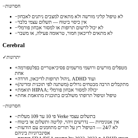
חסרונות
−
לא טיפול קליני מורשה ולא מתאים למצבים ניתנים לאבחון
−
אין כיסוי ביטוח — תשלום עצמי בלבד
−
לא יכול לרשום תרופות או למסור אבחון פורמלי
−
לא מתאים לדיכאון חמור, טראומה פעילה, או משבר
−
Cerebral
יתרונות
✓
מטפלים מורשים ורושמי מרשמים פסיכיאטריים בפלטפורמה
+
אחת
ניהול תרופות לדיכאון, חרדה, ADHD ועוד
+
מתקבלים הרבה מבטחים גדולים (משתנה לפי תוכנית ומדינה)
+
תואמת HIPAA; יכולה למסור אבחון פורמלי
+
טיפול וטיפול תרופתי משולבים בתוכנית מתואמת אחת
+
חסרונות
−
פי 10 עד 109 מעלות Verke בתשלום עצמי
−
אין אנונימיות — נדרשים זיהוי, קליטה ותשלום או ביטוח
−
לא 24/7 — הטיפול רץ על תורים מתוזמנים עם הודעות
−
אסינכרוניות ביניהם