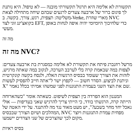
תקשורת לא אלימה היא תרגול תקשורתי מובנה — לא טיפול. היא נותנת
לך פיגום ברור של ארבעה צעדים לרגעים שבהם שיחה מתחילה לצאת
משליטה: תצפית, רגש, צורך, בקשה. ב-Verke, מארי שוזרת NVC
בקואצ'ינג זוגי לצד EFT, כדי שלחיכוך היומיומי יהיה איפה לנחות באופן
מעשי.
מה זה
מה זה NVC?
מרשל רוזנברג פיתח את תקשורת לא אלימה כמסגרת בת ארבעה צעדים:
לצפות במה שבאמת קרה בלי לערבב הערכה, לנקוב במה שאתה מרגיש,
לזהות את הצורך שעומד בבסיס הרגשות האלה, ולנסח בקשה קונקרטית
וניתנת לביצוע. הסדר חשוב — לקפוץ ישר ל"אתה חייב להפסיק לעשות
X" שם את הצד השני בעמדת התגוננות לפני שמשהו אמיתי בכלל נאמר.
המנגנון הוא הפרדה בין תצפית לשיפוט. כשאתה אומר "כשהארוחה
הייתה קרה, הרגשתי בודד, כי הייתי צריך להרגיש שאני בעדיפות — אולי
נאכל יחד מחר בשבע?", יש מעט מאוד נגד מה להתנגד. על ידי האטה של
המהלכים ושיום הצורך שבבסיס, NVC מפחית עמדת התגוננות ויוצר
מקום לכך שהצרכים של שני הצדדים יישמעו.
בסיס ראיות