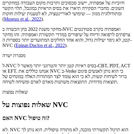
חיוביות על אמפתיה, יישוב סכסוכים ותרבות מקום העבודה במחקרים
השונים. מחברי הסקירה תיארו את בסיס הראיות כמוגבל, תלוי הקשר
ומתודולוגית מגוון — שימושי לאוריינטציה, לא לטענות יעילות חזקות
(
Museux et al., 2022
).
מחקר משנת 2022 בחן הכשרה ב-NVC ואמפתיה בקרב סטודנטים
צרפתים לרפואה ודיווח על שיפורים במדדי תקשורת ואמפתיה. זהו מחקר
קטן, לא ניסוי יעילות גדול, והוא אחד החלקים המתועדים יותר בספרות ה-
NVC
(
Epinat-Duclos et al., 2022
).
מסגרת ישרה
ל-NVC בסיס ראיות קטן יותר והטרוגני יותר מאשר ל-CBT, PDT, ACT
או EFT. אנחנו כוללים את NVC ב-Verke כי הוא נותן לאנשים פיגום
ברור לשיחות קשות, לא כי הוא עומד לצד המתודות האלה במונחים של
תוצאות מדודות. התוצאות משתנות מאדם לאדם ומשיחה לשיחה.
שאלות נפוצות
שאלות נפוצות על NVC
האם NVC זה טיפול?
לא. NVC הוא תרגול תקשורתי מובנה, לא מתודה טיפולית. הוא נותן לך