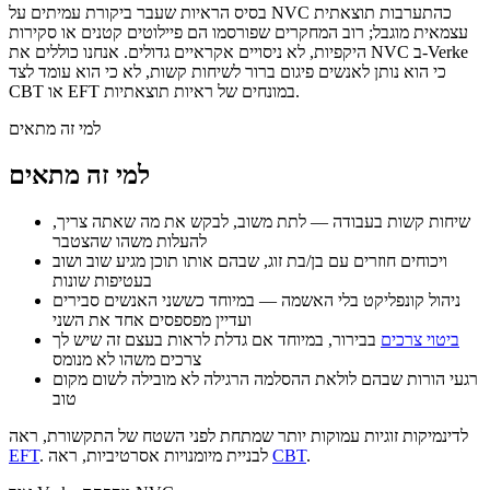
בסיס הראיות שעבר ביקורת עמיתים על NVC כהתערבות תוצאתית
עצמאית מוגבל; רוב המחקרים שפורסמו הם פיילוטים קטנים או סקירות
היקפיות, לא ניסויים אקראיים גדולים. אנחנו כוללים את NVC ב-Verke
כי הוא נותן לאנשים פיגום ברור לשיחות קשות, לא כי הוא עומד לצד
CBT או EFT במונחים של ראיות תוצאתיות.
למי זה מתאים
למי זה מתאים
שיחות קשות בעבודה — לתת משוב, לבקש את מה שאתה צריך,
להעלות משהו שהצטבר
ויכוחים חוזרים עם בן/בת זוג, שבהם אותו תוכן מגיע שוב ושוב
בעטיפות שונות
ניהול קונפליקט בלי האשמה — במיוחד כששני האנשים סבירים
ועדיין מפספסים אחד את השני
ביטוי צרכים
בבירור, במיוחד אם גדלת לראות בעצם זה שיש לך
צרכים משהו לא מנומס
רגעי הורות שבהם לולאת ההסלמה הרגילה לא מובילה לשום מקום
טוב
לדינמיקות זוגיות עמוקות יותר שמתחת לפני השטח של התקשורת, ראה
.
CBT
. לבניית מיומנויות אסרטיביות, ראה
EFT