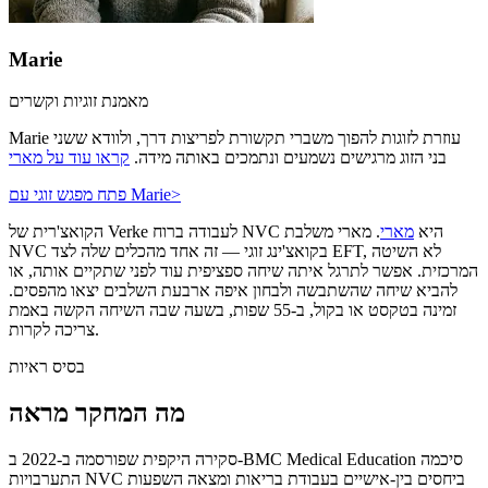
Marie
מאמנת זוגיות וקשרים
Marie עוזרת לזוגות להפוך משברי תקשורת לפריצות דרך, ולוודא ששני
בני הזוג מרגישים נשמעים ונתמכים באותה מידה.
קראו עוד על מארי
>
פתח מפגש זוגי עם Marie
הקואצ'רית של Verke לעבודה ברוח NVC היא
מארי
. מארי משלבת
NVC בקואצ'ינג זוגי — זה אחד מהכלים שלה לצד EFT, לא השיטה
המרכזית. אפשר לתרגל איתה שיחה ספציפית עוד לפני שתקיים אותה, או
להביא שיחה שהשתבשה ולבחון איפה ארבעת השלבים יצאו מהפסים.
זמינה בטקסט או בקול, ב-55 שפות, בשעה שבה השיחה הקשה באמת
צריכה לקרות.
בסיס ראיות
מה המחקר מראה
סקירה היקפית שפורסמה ב-2022 ב-BMC Medical Education סיכמה
התערבויות NVC ביחסים בין-אישיים בעבודת בריאות ומצאה השפעות