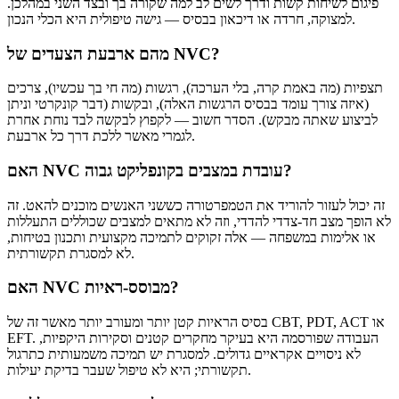
פיגום לשיחות קשות ודרך לשים לב למה שקורה בך ובצד השני במהלכן.
למצוקה, חרדה או דיכאון בבסיס — גישה טיפולית היא הכלי הנכון.
מהם ארבעת הצעדים של NVC?
תצפיות (מה באמת קרה, בלי הערכה), רגשות (מה חי בך עכשיו), צרכים
(איזה צורך עומד בבסיס הרגשות האלה), ובקשות (דבר קונקרטי וניתן
לביצוע שאתה מבקש). הסדר חשוב — לקפוץ לבקשה לבד נוחת אחרת
לגמרי מאשר ללכת דרך כל ארבעת.
האם NVC עובדת במצבים בקונפליקט גבוה?
זה יכול לעזור להוריד את הטמפרטורה כששני האנשים מוכנים להאט. זה
לא הופך מצב חד-צדדי להדדי, וזה לא מתאים למצבים שכוללים התעללות
או אלימות במשפחה — אלה זקוקים לתמיכה מקצועית ותכנון בטיחות,
לא למסגרת תקשורתית.
האם NVC מבוסס-ראיות?
בסיס הראיות קטן יותר ומעורב יותר מאשר זה של CBT, PDT, ACT או
EFT. העבודה שפורסמה היא בעיקר מחקרים קטנים וסקירות היקפיות,
לא ניסויים אקראיים גדולים. למסגרת יש תמיכה משמעותית כתרגול
תקשורתי; היא לא טיפול שעבר בדיקת יעילות.