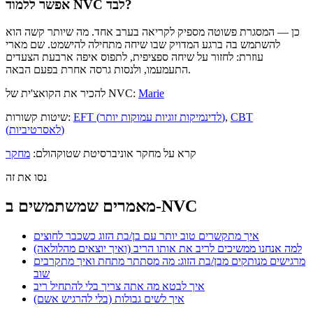
אפשר ללמוד NVC לבד?
כן — המסגרת פשוטה מספיק לקריאה בערב אחד. מה שיותר קשה הוא
להשתמש בה ברגע המדויק שבו שיחה מתחילה להישמט. שם מארי
עוזרת: לחזור על שיחה ספציפית, לתפוס איפה ארבעת הצעדים
התעמעמו, ולנסות גרסה אחרת בפעם הבאה.
‫Marie
להכיר את הקואצ'ית של NVC:
CBT
,
EFT (לדינמיקות זוגיות עמוקות יותר)
שיטות קשורות:
(לאסרטיביות)
קרא על מחקר אוניברסיטת שטוקהולם:
מחקר
נסו את זה
מאמרים שמשתמשים ב-NVC
איך מתקשרים טוב יותר עם בן/בת הזוג כשכבר לחוצים
למה אנחנו ממשיכים לריב את אותו הריב (ואיך יוצאים מהלולאה)
מרגישים מנותקים מבן/בת הזוג: מה מסתתר מתחת ואיך מתקרבים
שוב
איך לבטא מה אתה צריך בלי להתחיל ריב
איך לשים גבולות (בלי להרגיש אשם)