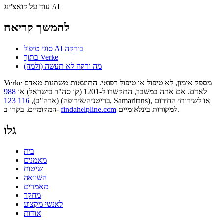
עוד על קואצ'ינג AI
להמשך קריאה
סוגי טיפול AI בורקה
בתוך Verke
מה ורקה לא תעשה (ולמה)
Verke מספק אימון, לא טיפול או טיפול רפואי. התוצאות משתנות מאדם
לאדם. אם אתה במשבר, התקשרו ל-1201 (קו סה"ר בישראל) או
988
או לשירותי החירום
(בריטניה/אירופה, Samaritans),
(ארה"ב),
116 123
למקורות בינלאומיים.
findahelpline.com
המקומיים. בקרו ב-
גלו
בית
מאמנים
שיטות
השוואה
מאמרים
מחקר
לאנשי מקצוע
אודות