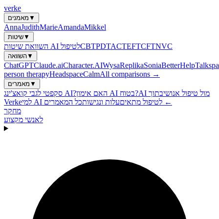
verke
▼
מאמנים
Anna
Judith
Marie
Amanda
Mikkel
▼
שיטות
NVC
CFT
EFT
ACT
PDT
CBT
השוואת שיטות AI לטיפול
▼
השוואה
ChatGPT
Claude.ai
Character.AI
Wysa
Replika
Sonia
BetterHelp
Talkspa
person therapy
Headspace
Calm
All comparisons →
▼
מאמרים
AI מול טיפול אנושי
בתוך
האם אימון AI בטוח?
סקפטי לגבי קואצ'ינג AI?
כל המאמרים ←
למי AI לטיפול מתאים
עלות ונגישות
Verke
מחקר
לאנשי מקצוע