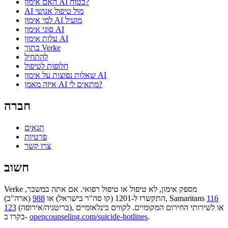
האם אימון AI בטוח?
AI מול טיפול אנושי
למי אימון AI מועיל
סוגי אימון AI
עלות אימון AI
בתוך Verke
להתחיל
חלופות לטיפול
שאלות נפוצות על אימון AI
איזה מאמן AI מתאים לי?
חברה
תנאים
פרטיות
צרו קשר
חשוב
Verke מספק אימון, לא טיפול או טיפול רפואי. אם אתה במשבר,
116
(ארה"ב), Samaritans
התקשרו ל-1201 (קו סה"ר בישראל) או
988
(בריטניה/אירופה), או לשירותי החירום המקומיים. לקווים בינלאומיים
123
.
opencounseling.com/suicide-hotlines
בקרו ב-