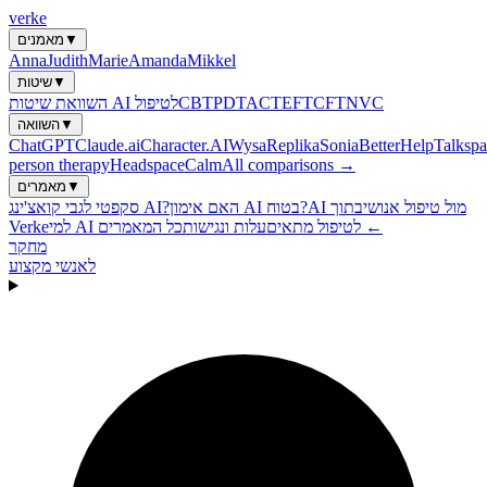
verke
▼
מאמנים
Anna
Judith
Marie
Amanda
Mikkel
▼
שיטות
NVC
CFT
EFT
ACT
PDT
CBT
השוואת שיטות AI לטיפול
▼
השוואה
ChatGPT
Claude.ai
Character.AI
Wysa
Replika
Sonia
BetterHelp
Talkspa
person therapy
Headspace
Calm
All comparisons →
▼
מאמרים
AI מול טיפול אנושי
בתוך
האם אימון AI בטוח?
סקפטי לגבי קואצ'ינג AI?
כל המאמרים ←
למי AI לטיפול מתאים
עלות ונגישות
Verke
מחקר
לאנשי מקצוע