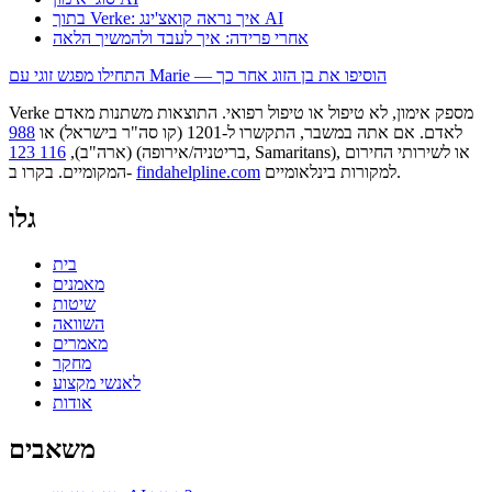
בתוך Verke: איך נראה קואצ'ינג AI
אחרי פרידה: איך לעבד ולהמשיך הלאה
התחילו מפגש זוגי עם Marie — הוסיפו את בן הזוג אחר כך
Verke מספק אימון, לא טיפול או טיפול רפואי. התוצאות משתנות מאדם
לאדם. אם אתה במשבר, התקשרו ל-1201 (קו סה"ר בישראל) או
988
או לשירותי החירום
(בריטניה/אירופה, Samaritans),
(ארה"ב),
116 123
למקורות בינלאומיים.
findahelpline.com
המקומיים. בקרו ב-
גלו
בית
מאמנים
שיטות
השוואה
מאמרים
מחקר
לאנשי מקצוע
אודות
משאבים