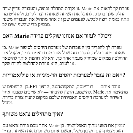
זו נקודת התחלה נפוצה, והעבודה עדיין שווה. Marie עוזרת לך לראות את
החלק שלך בדפוס, לתרגל את השיחה שאתה רוצה לקיים, ולהחליט מה
אתה באמת רוצה לבקש. לפעמים שבן זוג אחד מתחיל את העבודה משנה
מספיק כדי שהשני ישים לב.
האם Marie יכולה לעזור אם אנחנו שוקלים פרידה?
כן. Marie עוזרת לך להפריד בין העובדות של מערכת היחסים לסיפור
שאתה מספר עליה, לנקוב במה שכל אחד מכם באמת צריך, ולקבל את
ההחלטה ממקום שמחזיק מעמד אחר כך. היא לא דוחפת אותך להישאר
או לעזוב; היא עוזרת להחלטה להיות שלך.
האם זה עובד למערכות יחסים חד-מיניות או פוליאמוריות?
כן. הדפוסים ש-EFT עובד איתם — רודף/נסוג, התקפה/הגנה, הרצון
להישמע, הרצון להיבחר — לא שייכים למבנה אחד. Marie מתאימה את
השיחה למערכת היחסים האמיתית שלכם במקום להניח צורה ברירת
מחדל.
איך מתחילים צ'אט משותף?
אחד מכם פותח צ'אט עם Marie ומזמין את השני מתוך האפליקציה. בן
הזוג מצטרף עם חשבון משלו, ומשם אתם משתפים את השיחה. עדיין