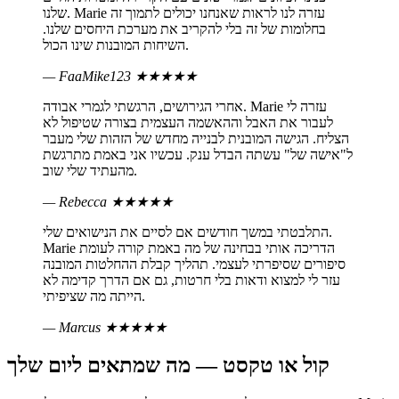
שלנו. Marie עזרה לנו לראות שאנחנו יכולים לתמוך זה
בחלומות של זה בלי להקריב את מערכת היחסים שלנו.
השיחות המובנות שינו הכול.
— FaaMike123
★★★★★
אחרי הגירושים, הרגשתי לגמרי אבודה. Marie עזרה לי
לעבור את האבל וההאשמה העצמית בצורה שטיפול לא
הצליח. הגישה המובנית לבנייה מחדש של הזהות שלי מעבר
ל"אישה של" עשתה הבדל ענק. עכשיו אני באמת מתרגשת
מהעתיד שלי שוב.
— Rebecca
★★★★★
התלבטתי במשך חודשים אם לסיים את הנישואים שלי.
Marie הדריכה אותי בבחינה של מה באמת קורה לעומת
סיפורים שסיפרתי לעצמי. תהליך קבלת ההחלטות המובנה
עזר לי למצוא ודאות בלי חרטות, גם אם הדרך קדימה לא
הייתה מה שציפיתי.
— Marcus
★★★★★
קול או טקסט — מה שמתאים ליום שלך