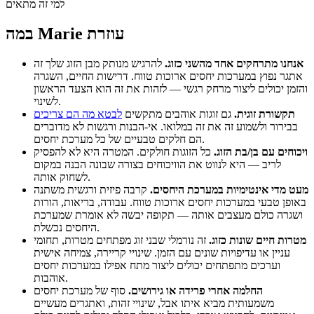
למי זה מתאים
במה Marie עוזרת
אנחנו מתרחקים אחד מהשני כזוג.
להרגיש מנותק מבן הזוג שלך זה
אתגר נפוץ במערכות יחסים ארוכות טווח. דרישות החיים, השגרה
והזמן יכולים ליצור מרחק רגשי — לזהות את זה הוא הצעד הראשון
לשינוי.
תקשורת זוגית.
גם זוגות אוהבים מתקשים
לבטא מה הם צריכים
בבירור ולשמוע זה את זה במלואו. אי-הבנות ורגשות לא מדוברים
הם חלקים טבעיים של כל מערכת יחסים.
ויכוחים עם בן/בת הזוג.
כל הזוגות חולקים. המטרה היא לא להפסיק
לריב — היא לנווט את הוויכוחים בצורה שבונה הבנה במקום
לשחוק אותה.
מעט מדי אינטימיות במערכת היחסים.
קרבה פיזית ורגשית משתנה
באופן טבעי במערכות יחסים ארוכות טווח. עבודה, בריאות, הורות
ושגרה כולם מעצבים אותה — תקופה יבשה לא אומרת שמערכת
היחסים נכשלת.
מטרות חיים שונות כזוג.
זה נורמלי שבני זוג מפתחים מטרות, תחומי
עניין או עדיפויות שונים עם הזמן. שינויי קריירה, צמיחה אישית
וערכים מתפתחים יכולים ליצור מתח אפילו במערכות יחסים
אוהבות.
החלמה אחרי פרידה או גירושים.
סוף של מערכת יחסים
משמעותית מביא איתו אבל, שינויי זהות, ואתגרים מעשיים