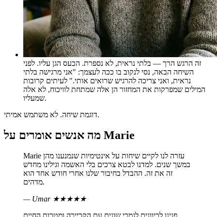
זה הרגש הרך — בלתי נראית, לא נספרת. הכעס הגן עליו. לפני
השיחה הבאה, נסי לנקוב בו ככה לעצמך: "אני מרגישה בלתי
נראית, ואני צריכה להרגיש שרואים אותי." לעיתים קרובות
המילים שמפרקות את המחזור הן אלה שמתחת לוויכוח, לא אלה
שמעליו.
דוגמת שיחה. לא משתמש אמיתי.
מה אנשים אומרים על Marie
Marie עזרה לנו לקיים שיחות על אינטימיות שנמנענו מהן
במשך שנים. למדנו לבטא צרכים בלי האשמה וגילינו מחדש
זה את זה. ההבדל בחיבור שלנו אחרי חודש אחד הוא
מדהים.
— Umar
★★★★★
פנינו לכיוונים לגמרי שונים עם הקריירה ומטרות החיים