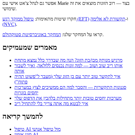
אפשר גם לנהל צ'אט אישי עם Marie בצד — רוב הזוגות מוצאים את זה
שימושי.
ו-
תקשורת לא אלימה
טיפול ממוקד רגש (EFT)
חקרו שיטות מתאימות:
(NVC)
.
.
קראו על המחקר שלנו:
המחקר באוניברסיטת סטוקהולם
מאמרים שמעמיקים
מרגיש מנותק מבן/בת הזוג? הנה מה שבדרך כלל נמצא מתחת
אותו ריב שוב ושוב — למה זוגות נכנסים ללולאה, ואיך לשבור
אותה
איך לתקשר טוב יותר עם בן הזוג שלך (מעבר ל"פשוט תהיה
פתוח")
סגנונות התקשרות — והסבר למה הם ממשיכים לצוץ במערכות
יחסים בוגרות
מערכות יחסים טובות יותר מתחילות בלהבין את הדפוס שלך
איך לבטא מה אתה צריך בלי להתחיל ריב
להמשך קריאה
טיפול AI מול טיפול אנושי
סוגי אימון AI