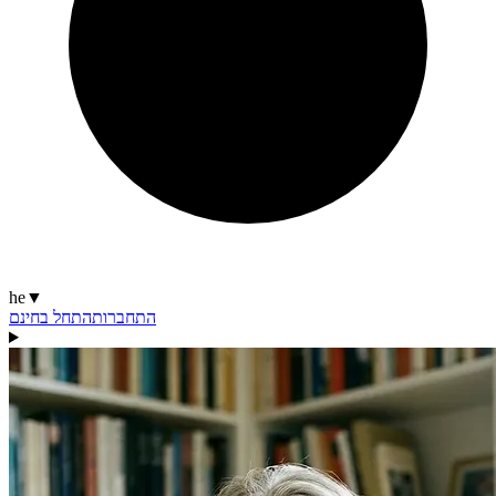
he
▼
התחברות
התחל בחינם