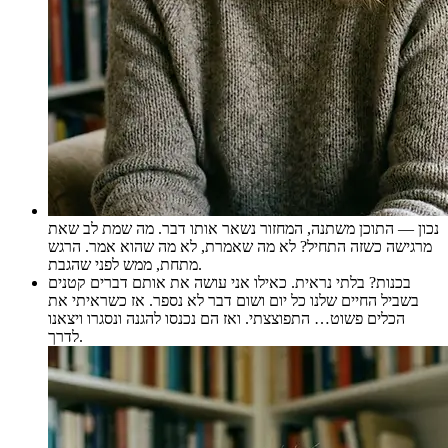
נכון — התוכן משתנה, המחזור נשאר אותו דבר. מה שמת לב שאת
מרגישה כשזה התחיל? לא מה שאמרת, לא מה שהוא אמר. הרגש
מתחת, ממש לפני שהגבת.
בכנות? בלתי נראית. כאילו אני עושה את אותם דברים קטנים
בשביל החיים שלנו כל יום ושום דבר לא נספר. אז כשראיתי את
הכלים פשוט… התפוצצתי. ואז הם נכנסו להגנה ונסגרו ויצאנו
לדרך.