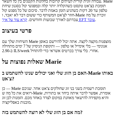
עבודה זוגית קורית לעיתים קרובות בחלונות הקטנים בין כל השאר. Marie
תומכת בצ'אט טקסט כשהקלדה יותר קלה ובמפגשי קול בסגנון שיחת
טלפון עד 20 דקות כשהגיע הזמן באמת לדבר. סיכום של כל מפגש קול
חוזר לצ'אט המשותף כדי ששום דבר לא יאבד, ו-Marie זוכרת על מה
.
קרא עוד על איך EFT עובד
עבדתם לאורך שבועות וחודשים.
פרטי בעיצוב
השיחות שלך עם Marie מוצפנות מקצה לקצה. אתה יכול להירשם באופן
אנונימי — בלי אימייל או טלפון — ותקופת הניסיון של 7 ימים מתחילה
ב-2.90 ILS/week אחרי. בלי צורך בכרטיס אשראי כדי להתחיל.
שאלות נפוצות על Marie
האם בן הזוג שלי ואני יכולים שנינו להשתמש ב-Marie באותו
צ'אט?
כן — Marie תומכת רשמית בשני בני זוג שחולקים צ'אט אחד. שניכם
רואים את כל מה ש-Marie אומרת, אפשר לדבר איתה ביחד או בתורות,
והיא מקפידה להישאר מאוזנת במקום לצדד באחד מכם. הזמנות לבן זוג
מובנות באפליקציה.
מה אם בן הזוג שלי לא רוצה להשתמש בזה?