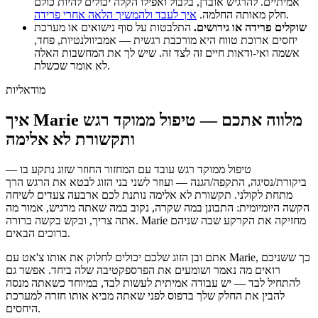
אמיתיים. להרגיש אובדן, בלבול ואפילו הקלה יכולים להיות כולם
.
חלק מאותה החלמה.
איך לעבד ולהמשיך הלאה אחרי פרידה
שוקלים פרידה או גירושים.
התלבטות על סוף נישואים או מערכת
יחסים ארוכת טווח היא מורכבת רגשית — אמביוולנטיות, פחד,
אשמה ואי-ודאות חיים זה לצד זה. שיש לך את המחשבות האלה
לא אומר שכשלת.
מודאליות
איך Marie מלווה אתכם — טיפול ממוקד רגש
ותקשורת לא אלימה
טיפול ממוקד רגש עובד עם המחזור החוזר שזוג נתקע בו —
ביקורת/נסיגה, התקפה/הגנה — ועוזר לשני בני הזוג לבטא את הרגש הרך
מתחת לקולני. תקשורת לא אלימה נותנת לכם ארבעה צעדים לשיחה
הקשה היומיומית: התבונן במה שקרה, נקוב במה שאתה מרגיש, אמור מה
אתה צריך, ובקש בקשה ברורה. Marie מחזיקה את הקרקע שבה שניהם
ברוכים הבאים.
אתם ובן הזוג שלכם יכולים לחלוק את אותו צ'אט עם Marie, כך ששניכם
רואים מה נאמר ושומעים את הפרספקטיבה שלה ביחד. אפשר גם
להתחיל לבד — יש עבודה אמיתית לעשות לבד, במיוחד כשאתה מנסה
להבין את החלק שלך בדפוס לפני שאתה מביא אותו חזרה למערכת
היחסים.