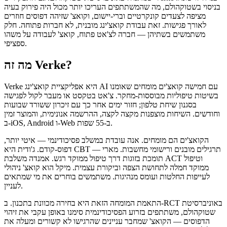
בניסוי בשטוקהולם, מה שהמשתתפים העריכו יותר מכול היה פירוק בעיה
מציפה לצעדים קונקרטיים וברי-יישום, וקואצ' שזיהה דפוסים חוזרים
לאורך פגישות. זאת עבודת קואצ'ינג מובנית, לא חברות פתוחה. חלק
משתמשים בשתיהן — חברה לצ'אט פתוח, קואצ' לעבודה על משהו
ספציפי.
מה זה Verke?
בשיטות טיפוליות מבוססות-מחקר. צ'אט בטקסט או מעבר לקול לפגישה
בסגנון שיחת טלפון; חזור ימים אחר כך עם זיכרון ששורד שבועות
וחודשים. השיחות מוצפנות מקצה לקצה, ההרשמה אנונימית, והמוצר זמין
ב-iOS,‏ Android ו-Web ב-55 שפות.
הקואצ'ים הם מומחים. אנה עובדת במשלב פסיכודינמי — איטי יותר,
דפוס-קודם. ג'ודית היא CBT — תרגילים מובנים ורישומי מחשבות. מארי
תומכת בזוגות דרך טיפול ממוקד רגש. אמנדה משלבת ACT וטיפול
ממוקד חמלה לתחושת הצפה וביקורת עצמית. מיקל הוא קואצ' ניהולי
לעייפות החלטות ועומס מנהיגות. משתמשים בוחרים את מי שמתאים
לעניין.
התאמת המומחה הזאת היא בחירה מכוונת בתכנון. ב-RCT באוניברסיטת
שטוקהולם, משתתפים בזרוע הפסיכודינמית סימנו באופן עקבי את זיהוי
הדפוסים — הקואצ' שמחבר עניינים שהרגישו לא קשורים ומעלה את