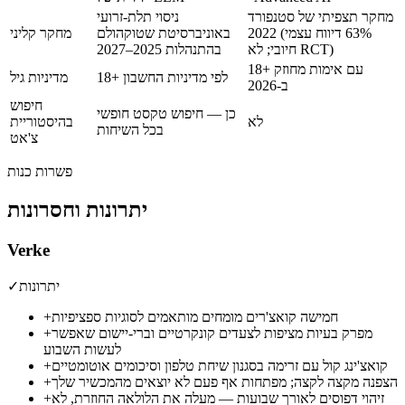
מחקר תצפיתי של סטנפורד
ניסוי תלת-זרועי
2022 (63% דיווח עצמי
באוניברסיטת שטוקהולם
מחקר קליני
חיובי; לא RCT)
בהתנהלות 2025–2027
18+ עם אימות מחוזק
18+ לפי מדיניות החשבון
מדיניות גיל
ב-2026
חיפוש
כן — חיפוש טקסט חופשי
לא
בהיסטוריית
בכל השיחות
צ'אט
פשרות כנות
יתרונות וחסרונות
Verke
יתרונות
✓
חמישה קואצ'רים מומחים מותאמים לסוגיות ספציפיות
+
מפרק בעיות מציפות לצעדים קונקרטיים וברי-יישום שאפשר
+
לעשות השבוע
קואצ'ינג קול עם זרימה בסגנון שיחת טלפון וסיכומים אוטומטיים
+
הצפנה מקצה לקצה; מפתחות אף פעם לא יוצאים מהמכשיר שלך
+
זיהוי דפוסים לאורך שבועות — מעלה את הלולאה החוזרת, לא
+