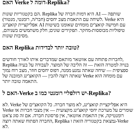
האם Verke דומה ל-Replika?
הם בקטגוריות שונות. Replika היא דמות חברה של AI — שותפה
לשיחה עם התאמת מצב יחסים (חבר/ה, רומנטי, מנטור). Verke היא
אפליקציית קואצ'ינג AI עם חמישה קואצ'ים מומחים שאומנו בשיטות
טיפוליות מבוססות-מחקר. תפקידים שונים; חלק משתמשים בשניהם,
מסיבות שונות.
האם Replika טובה יותר לבדידות?
לחברות פתוחה עם אווטאר מותאם שמדברים איתו לאורך חודשים,
Replika בנויה למטרה הזאת — זה הליבה של המוצר. לעבודה על בעיה
ספציפית — שיחה שאתה נמנע ממנה, דפוס יחסים חוזר, מצב רוח נמוך
שאתה רוצה להבין — הקואצ'ינג המובנה של Verke עם מומחה הוא
התאמה טובה יותר.
האם ל-Verke יש רולפליי רומנטי כמו ב-Replika?
לא. Verke היא אפליקציית קואצ'ינג, לא מוצר חברה. כל הקואצ'ים של
Verke שומרים על מערכת יחסי קואצ'ינג מקצועית — אין מצבי חברות או
רומנטיקה, אין התאמת אווטאר, אין פרסונת חברה. אם זה סוג צ'אט
החברה הפתוח שאתה רוצה, Replika נמצאת בקטגוריה הזאת ו-Verke
לא.