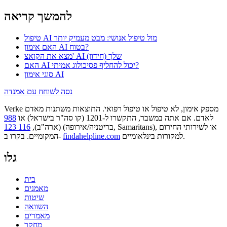
להמשך קריאה
טיפול AI מול טיפול אנושי: מבט מעמיק יותר
האם אימון AI בטוח?
מצא את הקואצ' AI שלך (חידון)
האם AI יכול להחליף פסיכולוג אמיתי?
סוגי אימון AI
נסה לשוחח עם אמנדה
Verke מספק אימון, לא טיפול או טיפול רפואי. התוצאות משתנות מאדם
לאדם. אם אתה במשבר, התקשרו ל-1201 (קו סה"ר בישראל) או
988
או לשירותי החירום
(בריטניה/אירופה, Samaritans),
(ארה"ב),
116 123
למקורות בינלאומיים.
findahelpline.com
המקומיים. בקרו ב-
גלו
בית
מאמנים
שיטות
השוואה
מאמרים
מחקר