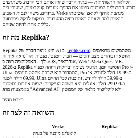
הלולאה התשתיתית — בתור הדבר שהזיז אותם הכי הרבה. משתתפים
בזרוע התרגילים המובנים סימנו את ההפך: צעדים קונקרטיים, שיעורי בית
ברורים, משהו לנסות השבוע. Verke מנתבת אותך לקואצ' ששיטתו
תואמת למה שאתה באמת רוצה מהעבודה, במקום לבקש מפרסונה
כללית אחת להיות שניהם.
מה זה Replika?
. משתמשים מתאימים
replika.com
‏Replika היא מוצר חברה של AI ב-
אווטאר ובוחרים מצב יחסים — חבר, רומנטי, מנטור, או "נראה איך זה
ילך". האפליקציה רצה ב-iOS, אנדרואיד, Web ו-Meta Quest VR.
ב-2026 Replika הוסיפה יומן, תרגילי נשימה ובדיקות רווחה למנויי Pro ו-
Ultra. התמחור הוא שכבת טקסט חינמית, Pro ב-19.99 דולר לחודש או
69.99 דולר לשנה, Ultra ב-39.99 דולר לחודש, ותוכנית לכל החיים
ב-299.99 דולר. אנגלית היא השפה העיקרית; שפות אחרות נתמכות
באמצעות מתג "Advanced AI" ולא לוקליזציה מלאה של הממשק.
במבט מהיר
השוואה זה לצד זה
‏Replika
Verke
קואצ'ינג מובנה על בעיה