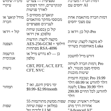
דמות חברה / מערכת
ספציפית — צעדים
מקרה שימוש
יחסים עם AI
קונקרטיים, זיהוי דפוסים
עיקרי
לאורך פגישות
5 קואצ'ים מומחים
דמות חברה מותאמת אחת
מודל קואצ' או
מבוססי-מחקר מותאמים
עם מצבי יחסים
חברה
לעניינים ספציפיים
קול כן (בסגנון שיחת
קול כן; וידאו ב-Pro
קול + וידאו
טלפון); אין וידאו
מקצה לקצה: הודעות
לא מקצה לקצה; שיחות
AES-256-GCM + חילופי
הצפנה
מאוחסנות בשרתי Luka
מפתחות RSA-4096
כן — לא נדרש מייל או
הרשמה
דורש מייל לחשבון
טלפון
אנונימית
דמות חברה לשיחה; Pro
CBT, PDT, ACT, EFT,
מוסיף מצב מנטור, לא
גישות
CFT, NVC
שיטות מובנות
19.99
שכבה חינמית; Pro
דולר לחודש
או
69.99 דולר
7 ימי ניסיון חינם, ואז
39.99 דולר
; Ultra
לשנה
תמחור
$2.99–$9.99/month
לחודש
; לכל החיים
299.99
דולר
אנגלית ראשית; שפות
55 שפות ממשק מתורגמות
אחרות דרך מתג
במלואן + שפת שיחה
שפות
"Advanced AI"
ילידית של LLM