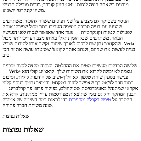
הזמן קורה"; ג'ודית מובילה תרגילי CBT מובנים כשאתה רוצה לנסות
משהו קונקרטי השבוע.
הניסוי בשטוקהולם מצביע על שני דפוסים ששווה להזכיר. משתתפים
שהגיעו עם בעיה סבוכה ומציפה העריכו יותר מכול שפירקו אותה
לפעולות קטנות וקונקרטיות — צעד אחד שאפשר לנסות לפני הפגישה
הבאה. משתתפים שכל הזמן נתקלו באותו מצב העריכו יותר מכול
שהקואצ' נתן שם לדפוס לאורך שיחות וקשר אותו לסיבות שורש. Verke
בנויה לעשות את שניהם, ולנתב אותך לקואצ' ששיטתו עושה את זה הכי
טוב.
שלושה הבדלים מעשיים מטים את ההחלטה. הצפנה מקצה לקצה מובנית
— Verke עצמה לא יכולה לקרוא את השיחות שלך. קואצ'ינג קולי הוא
פגישה בסגנון שיחת טלפון, לא הלוך-ושוב של הודעות קוליות, וסיכום
כתוב חוזר לצ'אט כך שאפשר לחזור בטקסט. והמוצר נתמך בניסוי קליני
אקראי שמתנהל באוניברסיטת שטוקהולם, בפיקוח פרופ' פר קרלברינג —
תכנון המחקר חזק גם בזמן שתוצאות מפורסמות עדיין ממתינות. קרא את
ההסבר על
טיפול בקבלה ומחויבות
כדי לראות במה השיטה של אמנדה
שונה משיחת חברה פתוחה.
שאלות נפוצות
שאלות נפוצות