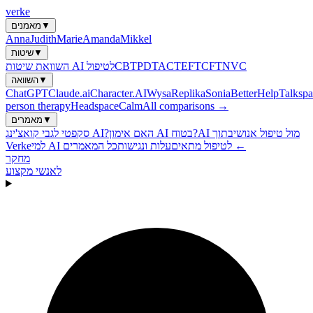
verke
▼
מאמנים
Anna
Judith
Marie
Amanda
Mikkel
▼
שיטות
NVC
CFT
EFT
ACT
PDT
CBT
השוואת שיטות AI לטיפול
▼
השוואה
ChatGPT
Claude.ai
Character.AI
Wysa
Replika
Sonia
BetterHelp
Talkspa
person therapy
Headspace
Calm
All comparisons →
▼
מאמרים
AI מול טיפול אנושי
בתוך
האם אימון AI בטוח?
סקפטי לגבי קואצ'ינג AI?
כל המאמרים ←
למי AI לטיפול מתאים
עלות ונגישות
Verke
מחקר
לאנשי מקצוע