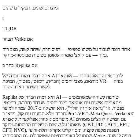
מוצרים שונים, תפקידים שונים.
i
TL;DR
תבחר Verke אם
אתה רוצה לעבוד על משהו ספציפי — דפוס חוזר, שיחה קשה, מצב רוח
נמוך — עם קואצ' מומחה שאומן בשיטות מבוססות-מחקר.
בחר ב-Replika אם
אתה רוצה דמות חברה של AI לדבר איתה באופן פתוח — אווטאר
מותאם, מצבי יחסים (חבר/ה, רומנטי, מנטור), תמיכת VR — בנויה
לקשר השיחה הארוך-טווח.
מתאימים אישית עם אווטאר ומצב יחסים שנבחר (חבר/ה, רומנטי,
מנטור, או "נראה איך זה הולך"). היא הושקה ב-2017 וצמחה למוצר
חברה מלא-תכונות עם קול, וידאו ב-Pro ו-VR ב-Meta Quest. Verke היא
מוצר מסוג אחר: אפליקציית קואצ'ינג AI עם חמישה קואצ'ים מומחים
שאומנו על שיטות טיפוליות מבוססות-מחקר (CBT,‏ PDT,‏ ACT,‏ EFT,‏
CFT,‏ NVC), הצפנה מקצה לקצה, וניסוי קליני אקראי תלת-זרועי
שמתנהל באוניברסיטת שטוקהולם. גם התפקיד ש-Verke בנויה לו שונה.