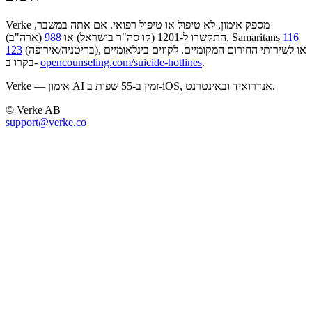
Verke מספק אימון, לא טיפול או טיפול רפואי. אם אתה במשבר,
116
(ארה"ב), Samaritans
התקשרו ל-1201 (קו סה"ר בישראל) או
988
(בריטניה/אירופה), או לשירותי החירום המקומיים. לקווים בינלאומיים
123
.
opencounseling.com/suicide-hotlines
בקרו ב-
Verke — אימון AI זמין ב-55 שפות ב-iOS, אנדרואיד ובאינטרנט.
© Verke AB
support@verke.co