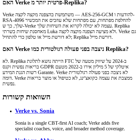
האם Verke פרטית יותר מ-Replika?
RSA-4096 להחלפת מפתחות, עם מפתחות שלא עוזבים את המכשיר
שלך, כך ש-Verke עצמה לא יכולה לקרוא את השיחות שלך. Replika
מאחסנת שיחות בשרתי Luka ולא מציעה הצפנה מקצה לקצה. Verke גם
לא דורשת מייל או טלפון כדי להתחיל; Replika דורשת מייל.
האם Verke ניצבה בפני פעולה רגולטורית כמו Replika?
לא. Replika הייתה נושא לתלונת FTC ב-2024 על שיווק מטעה של
בריאות נפשית וקנס GDPR איטלקי של 5 מיליון אירו ב-2022 מטעם
רשות הגנת המידע Garante. Verke לא ניצבה בפני פעולה רגולטורית
דומה. Verke ממצבת את עצמה כקואצ'ינג, לא כטיפול או מוצר בריאות
נפשית.
השוואות קשורות
Verke vs.
Sonia
Sonia is a single CBT-first AI coach; Verke adds five
specialist coaches, voice, and broader method coverage.