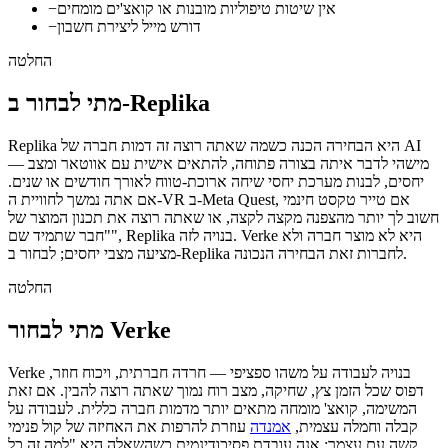
אין שיטות טיפוליות מובנות או קואצ'ים מומחים
−
דורש מייל ליצירת חשבון
−
החלטה
מתי לבחור ב-Replika
— מישהי לדבר איתה בצורה פתוחה, להתאים אישית עם אווטאר ומצב
יחסים, לבנות מערכת יחסי שיחה ארוכת-טווח לאורך חודשים או שנים.
אם אתה נמשך לחוויית ה-VR ב-Meta Quest, אם טייר טקסט חינמי
חשוב לך יותר מהצפנה מקצה לקצה, או שאתה רוצה את תכנון המוצר של
"חבר שתמיד שם", Replika בנויה לזה. Verke היא לא מוצר חברה ולא
מציעה מצבי יחסים; לבחור ב-Replika לחברות זאת הבחירה הנכונה.
החלטה
מתי לבחור Verke
דפוס שכל הזמן צץ, שחיקה, מצב רוח נמוך שאתה רוצה להבין. אם זאת
המשימה, קואצ' מומחה מתאים יותר מדמות חברה כללית. לעבודה על
קבלה וחמלה עצמית,
אמנדה
עוזרת להרפות את האחיזה של קול פנימי
קשה עם עצמך; אנה עובדת פסיכודינמית כשהשאלה היא "למה זה כל