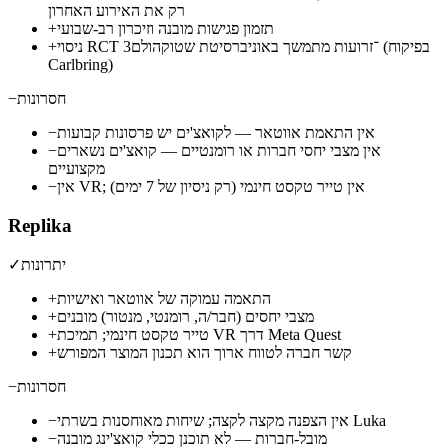
רק את האירוע האחרון
תזמון פגישות מובנה וזיכרון רב-שבועי
+
ניסוי RCT 3־זרועות מתמשך באוניברסיטת שטוקהולם (בפיקוח
+
Carlbring)
חסרונות
−
אין התאמת אווטאר — לקואצ'ים יש פרסונות קבועות
−
אין מצבי יחסי חברות או רומנטיים — קואצ'ים נשארים
−
מקצועיים
אין VR; אין טייר טקסט חינמי (רק ניסיון של 7 ימים)
−
‏Replika
יתרונות
✓
התאמה עמוקה של אווטאר ואישיות
+
מצבי יחסים (חבר/ה, רומנטי, מנטור) מובנים
+
טייר טקסט חינמי; תמיכת VR דרך Meta Quest
+
קשר חברה לטווח ארוך הוא תכנון המוצר המפורש
+
חסרונות
−
אין הצפנה מקצה לקצה; שיחות מאוחסנות בשרתי Luka
−
מובל-חברות — לא תוכנן ככלי קואצ'ינג מובנה
−