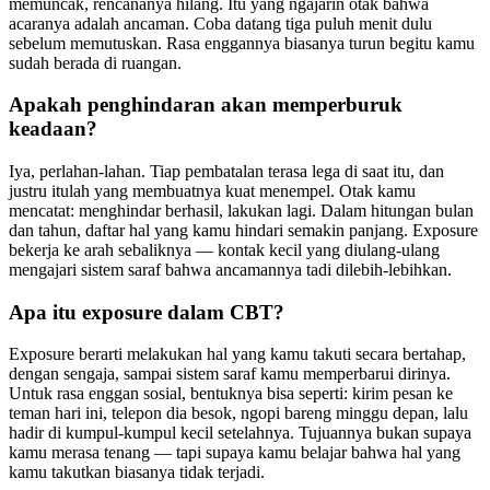
memuncak, rencananya hilang. Itu yang ngajarin otak bahwa
acaranya adalah ancaman. Coba datang tiga puluh menit dulu
sebelum memutuskan. Rasa enggannya biasanya turun begitu kamu
sudah berada di ruangan.
Apakah penghindaran akan memperburuk
keadaan?
Iya, perlahan-lahan. Tiap pembatalan terasa lega di saat itu, dan
justru itulah yang membuatnya kuat menempel. Otak kamu
mencatat: menghindar berhasil, lakukan lagi. Dalam hitungan bulan
dan tahun, daftar hal yang kamu hindari semakin panjang. Exposure
bekerja ke arah sebaliknya — kontak kecil yang diulang-ulang
mengajari sistem saraf bahwa ancamannya tadi dilebih-lebihkan.
Apa itu exposure dalam CBT?
Exposure berarti melakukan hal yang kamu takuti secara bertahap,
dengan sengaja, sampai sistem saraf kamu memperbarui dirinya.
Untuk rasa enggan sosial, bentuknya bisa seperti: kirim pesan ke
teman hari ini, telepon dia besok, ngopi bareng minggu depan, lalu
hadir di kumpul-kumpul kecil setelahnya. Tujuannya bukan supaya
kamu merasa tenang — tapi supaya kamu belajar bahwa hal yang
kamu takutkan biasanya tidak terjadi.