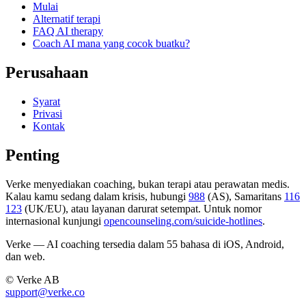
Mulai
Alternatif terapi
FAQ AI therapy
Coach AI mana yang cocok buatku?
Perusahaan
Syarat
Privasi
Kontak
Penting
Verke menyediakan coaching, bukan terapi atau perawatan medis.
Kalau kamu sedang dalam krisis, hubungi
988
(AS), Samaritans
116
123
(UK/EU), atau layanan darurat setempat. Untuk nomor
internasional kunjungi
opencounseling.com/suicide-hotlines
.
Verke — AI coaching tersedia dalam 55 bahasa di iOS, Android,
dan web.
© Verke AB
support@verke.co