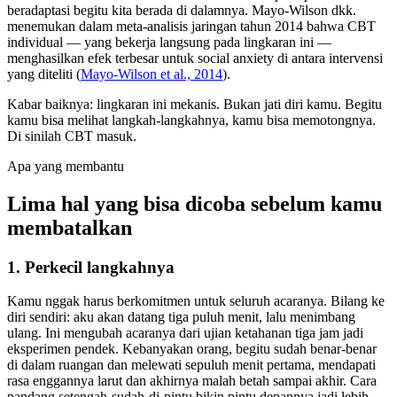
beradaptasi begitu kita berada di dalamnya. Mayo-Wilson dkk.
menemukan dalam meta-analisis jaringan tahun 2014 bahwa CBT
individual — yang bekerja langsung pada lingkaran ini —
menghasilkan efek terbesar untuk social anxiety di antara intervensi
yang diteliti (
Mayo-Wilson et al., 2014
).
Kabar baiknya: lingkaran ini mekanis. Bukan jati diri kamu. Begitu
kamu bisa melihat langkah-langkahnya, kamu bisa memotongnya.
Di sinilah CBT masuk.
Apa yang membantu
Lima hal yang bisa dicoba sebelum kamu
membatalkan
1. Perkecil langkahnya
Kamu nggak harus berkomitmen untuk seluruh acaranya. Bilang ke
diri sendiri: aku akan datang tiga puluh menit, lalu menimbang
ulang. Ini mengubah acaranya dari ujian ketahanan tiga jam jadi
eksperimen pendek. Kebanyakan orang, begitu sudah benar-benar
di dalam ruangan dan melewati sepuluh menit pertama, mendapati
rasa enggannya larut dan akhirnya malah betah sampai akhir. Cara
pandang setengah-sudah-di-pintu bikin pintu depannya jadi lebih