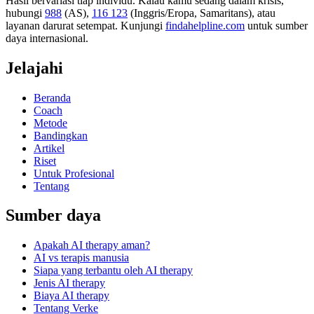
Hasil bervariasi tiap individu. Kalau kamu sedang dalam krisis,
hubungi
988
(AS),
116 123
(Inggris/Eropa, Samaritans),
atau
layanan darurat setempat. Kunjungi
findahelpline.com
untuk sumber
daya internasional.
Jelajahi
Beranda
Coach
Metode
Bandingkan
Artikel
Riset
Untuk Profesional
Tentang
Sumber daya
Apakah AI therapy aman?
AI vs terapis manusia
Siapa yang terbantu oleh AI therapy
Jenis AI therapy
Biaya AI therapy
Tentang Verke