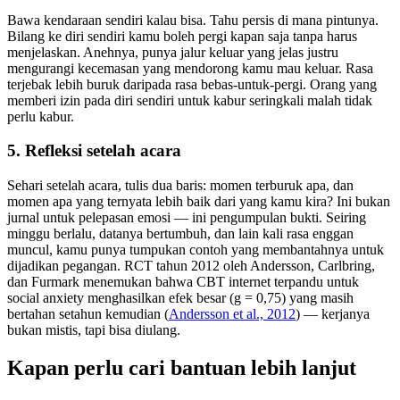
Bawa kendaraan sendiri kalau bisa. Tahu persis di mana pintunya.
Bilang ke diri sendiri kamu boleh pergi kapan saja tanpa harus
menjelaskan. Anehnya, punya jalur keluar yang jelas justru
mengurangi kecemasan yang mendorong kamu mau keluar. Rasa
terjebak lebih buruk daripada rasa bebas-untuk-pergi. Orang yang
memberi izin pada diri sendiri untuk kabur seringkali malah tidak
perlu kabur.
5. Refleksi setelah acara
Sehari setelah acara, tulis dua baris: momen terburuk apa, dan
momen apa yang ternyata lebih baik dari yang kamu kira? Ini bukan
jurnal untuk pelepasan emosi — ini pengumpulan bukti. Seiring
minggu berlalu, datanya bertumbuh, dan lain kali rasa enggan
muncul, kamu punya tumpukan contoh yang membantahnya untuk
dijadikan pegangan. RCT tahun 2012 oleh Andersson, Carlbring,
dan Furmark menemukan bahwa CBT internet terpandu untuk
social anxiety menghasilkan efek besar (g = 0,75) yang masih
bertahan setahun kemudian (
Andersson et al., 2012
) — kerjanya
bukan mistis, tapi bisa diulang.
Kapan perlu cari bantuan lebih lanjut