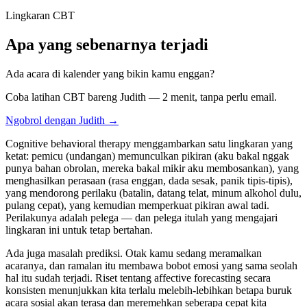
Lingkaran CBT
Apa yang sebenarnya terjadi
Ada acara di kalender yang bikin kamu enggan?
Coba latihan CBT bareng Judith — 2 menit, tanpa perlu email.
Ngobrol dengan Judith →
Cognitive behavioral therapy menggambarkan satu lingkaran yang
ketat: pemicu (undangan) memunculkan pikiran (aku bakal nggak
punya bahan obrolan, mereka bakal mikir aku membosankan), yang
menghasilkan perasaan (rasa enggan, dada sesak, panik tipis-tipis),
yang mendorong perilaku (batalin, datang telat, minum alkohol dulu,
pulang cepat), yang kemudian memperkuat pikiran awal tadi.
Perilakunya adalah pelega — dan pelega itulah yang mengajari
lingkaran ini untuk tetap bertahan.
Ada juga masalah prediksi. Otak kamu sedang meramalkan
acaranya, dan ramalan itu membawa bobot emosi yang sama seolah
hal itu sudah terjadi. Riset tentang affective forecasting secara
konsisten menunjukkan kita terlalu melebih-lebihkan betapa buruk
acara sosial akan terasa dan meremehkan seberapa cepat kita