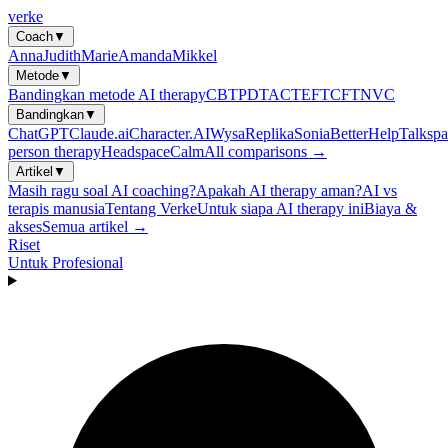
verke
Coach
▼
Anna
Judith
Marie
Amanda
Mikkel
Metode
▼
Bandingkan metode AI therapy
CBT
PDT
ACT
EFT
CFT
NVC
Bandingkan
▼
ChatGPT
Claude.ai
Character.AI
Wysa
Replika
Sonia
BetterHelp
Talkspa
person therapy
Headspace
Calm
All comparisons →
Artikel
▼
Masih ragu soal AI coaching?
Apakah AI therapy aman?
AI vs
terapis manusia
Tentang Verke
Untuk siapa AI therapy ini
Biaya &
akses
Semua artikel →
Riset
Untuk Profesional