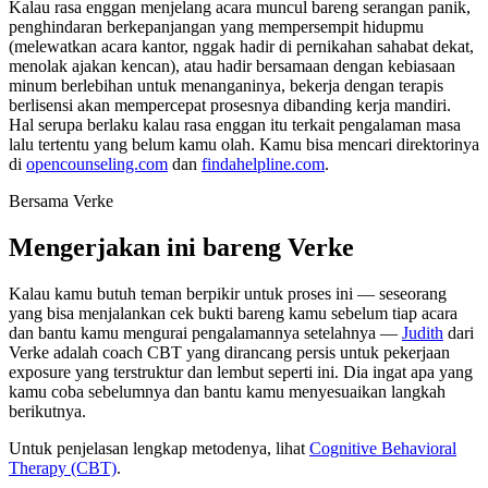
Kalau rasa enggan menjelang acara muncul bareng serangan panik,
penghindaran berkepanjangan yang mempersempit hidupmu
(melewatkan acara kantor, nggak hadir di pernikahan sahabat dekat,
menolak ajakan kencan), atau hadir bersamaan dengan kebiasaan
minum berlebihan untuk menanganinya, bekerja dengan terapis
berlisensi akan mempercepat prosesnya dibanding kerja mandiri.
Hal serupa berlaku kalau rasa enggan itu terkait pengalaman masa
lalu tertentu yang belum kamu olah. Kamu bisa mencari direktorinya
di
opencounseling.com
dan
findahelpline.com
.
Bersama Verke
Mengerjakan ini bareng Verke
Kalau kamu butuh teman berpikir untuk proses ini — seseorang
yang bisa menjalankan cek bukti bareng kamu sebelum tiap acara
dan bantu kamu mengurai pengalamannya setelahnya —
Judith
dari
Verke adalah coach CBT yang dirancang persis untuk pekerjaan
exposure yang terstruktur dan lembut seperti ini. Dia ingat apa yang
kamu coba sebelumnya dan bantu kamu menyesuaikan langkah
berikutnya.
Untuk penjelasan lengkap metodenya, lihat
Cognitive Behavioral
Therapy (CBT)
.