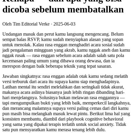
dicoba sebelum membatalkan
Oleh Tim Editorial Verke
·
2025-06-03
Undangan masuk dan perut kamu langsung mengencang. Belum
sempat balas RSVP, kamu sudah menyiapkan alasan yang sopan
untuk menolak. Kalau rasa enggan menghadiri acara sosial sudah
jadi pengalaman mingguan yang akrab, kamu nggak aneh dan kamu
nggak rusak — rasa enggan sebelum acara adalah salah satu pola
kecemasan paling umum yang dibawa orang dewasa, dan ia
merespon dengan baik beberapa teknik yang tepat sasaran.
Jawaban singkatnya: rasa enggan adalah otak kamu sedang melatih
versi terburuk dari acara itu supaya kamu siap menghadapinya.
Latihan mental itu sendiri melelahkan dan seringkali tidak akurat,
makanya acara aslinya biasanya jauh lebih ringan dibanding hari-
hari menjelangnya. Solusinya bukan melawan rasa enggannya —
tapi mengumpulkan bukti yang lebih baik, memperkecil langkahnya,
dan merancang malamnya supaya versi paling cemas dari diri kamu
pun masih bisa melangkah masuk lewat pintu. Berikut lima hal yang
konsisten membantu, diambil dari playbook cognitive behavioral
yang sama yang dipakai terapis terlatih untuk social anxiety. Tidak
satu pun mensyaratkan kamu merasa tenang lebih dulu.