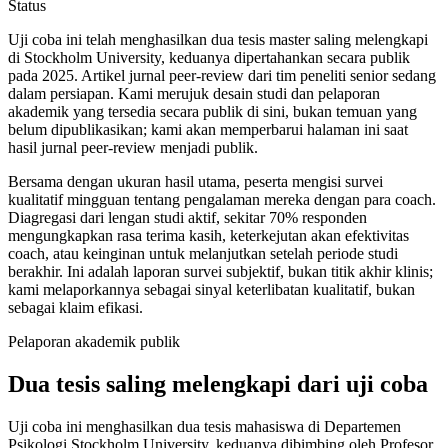
Status
Uji coba ini telah menghasilkan dua tesis master saling melengkapi
di Stockholm University, keduanya dipertahankan secara publik
pada 2025. Artikel jurnal peer-review dari tim peneliti senior sedang
dalam persiapan. Kami merujuk desain studi dan pelaporan
akademik yang tersedia secara publik di sini, bukan temuan yang
belum dipublikasikan; kami akan memperbarui halaman ini saat
hasil jurnal peer-review menjadi publik.
Bersama dengan ukuran hasil utama, peserta mengisi survei
kualitatif mingguan tentang pengalaman mereka dengan para coach.
Diagregasi dari lengan studi aktif, sekitar 70% responden
mengungkapkan rasa terima kasih, keterkejutan akan efektivitas
coach, atau keinginan untuk melanjutkan setelah periode studi
berakhir. Ini adalah laporan survei subjektif, bukan titik akhir klinis;
kami melaporkannya sebagai sinyal keterlibatan kualitatif, bukan
sebagai klaim efikasi.
Pelaporan akademik publik
Dua tesis saling melengkapi dari uji coba
Uji coba ini menghasilkan dua tesis mahasiswa di Departemen
Psikologi Stockholm University, keduanya dibimbing oleh Profesor