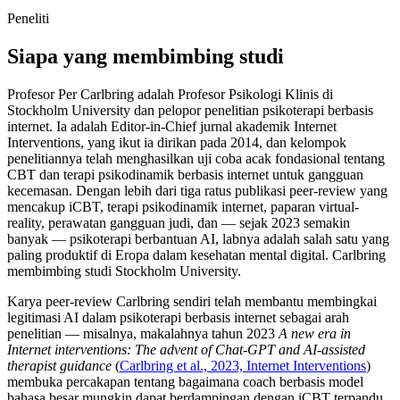
Peneliti
Siapa yang membimbing studi
Profesor Per Carlbring adalah Profesor Psikologi Klinis di
Stockholm University dan pelopor penelitian psikoterapi berbasis
internet. Ia adalah Editor-in-Chief jurnal akademik Internet
Interventions, yang ikut ia dirikan pada 2014, dan kelompok
penelitiannya telah menghasilkan uji coba acak fondasional tentang
CBT dan terapi psikodinamik berbasis internet untuk gangguan
kecemasan. Dengan lebih dari tiga ratus publikasi peer-review yang
mencakup iCBT, terapi psikodinamik internet, paparan virtual-
reality, perawatan gangguan judi, dan — sejak 2023 semakin
banyak — psikoterapi berbantuan AI, labnya adalah salah satu yang
paling produktif di Eropa dalam kesehatan mental digital. Carlbring
membimbing studi Stockholm University.
Karya peer-review Carlbring sendiri telah membantu membingkai
legitimasi AI dalam psikoterapi berbasis internet sebagai arah
penelitian — misalnya, makalahnya tahun 2023
A new era in
Internet interventions: The advent of Chat-GPT and AI-assisted
therapist guidance
(
Carlbring et al., 2023, Internet Interventions
)
membuka percakapan tentang bagaimana coach berbasis model
bahasa besar mungkin dapat berdampingan dengan iCBT terpandu.