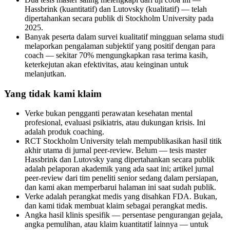
Hassbrink (kuantitatif) dan Lutovsky (kualitatif) — telah
dipertahankan secara publik di Stockholm University pada
2025.
Banyak peserta dalam survei kualitatif mingguan selama studi
melaporkan pengalaman subjektif yang positif dengan para
coach — sekitar 70% mengungkapkan rasa terima kasih,
keterkejutan akan efektivitas, atau keinginan untuk
melanjutkan.
Yang tidak kami klaim
Verke bukan pengganti perawatan kesehatan mental
profesional, evaluasi psikiatris, atau dukungan krisis. Ini
adalah produk coaching.
RCT Stockholm University telah mempublikasikan hasil titik
akhir utama di jurnal peer-review. Belum — tesis master
Hassbrink dan Lutovsky yang dipertahankan secara publik
adalah pelaporan akademik yang ada saat ini; artikel jurnal
peer-review dari tim peneliti senior sedang dalam persiapan,
dan kami akan memperbarui halaman ini saat sudah publik.
Verke adalah perangkat medis yang disahkan FDA. Bukan,
dan kami tidak membuat klaim sebagai perangkat medis.
Angka hasil klinis spesifik — persentase pengurangan gejala,
angka pemulihan, atau klaim kuantitatif lainnya — untuk