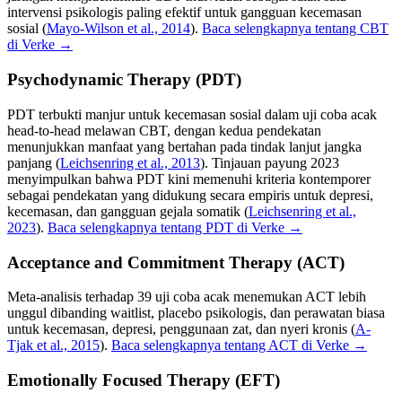
intervensi psikologis paling efektif untuk gangguan kecemasan
sosial
(
Mayo-Wilson et al., 2014
).
Baca selengkapnya tentang CBT
di Verke →
Psychodynamic Therapy (PDT)
PDT terbukti manjur untuk kecemasan sosial dalam uji coba acak
head-to-head melawan CBT, dengan kedua pendekatan
menunjukkan manfaat yang bertahan pada tindak lanjut jangka
panjang
(
Leichsenring et al., 2013
).
Tinjauan payung 2023
menyimpulkan bahwa PDT kini memenuhi kriteria kontemporer
sebagai pendekatan yang didukung secara empiris untuk depresi,
kecemasan, dan gangguan gejala somatik
(
Leichsenring et al.,
2023
).
Baca selengkapnya tentang PDT di Verke →
Acceptance and Commitment Therapy (ACT)
Meta-analisis terhadap 39 uji coba acak menemukan ACT lebih
unggul dibanding waitlist, placebo psikologis, dan perawatan biasa
untuk kecemasan, depresi, penggunaan zat, dan nyeri kronis
(
A-
Tjak et al., 2015
).
Baca selengkapnya tentang ACT di Verke →
Emotionally Focused Therapy (EFT)