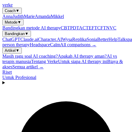
verke
Coach
▼
Anna
Judith
Marie
Amanda
Mikkel
Metode
▼
Bandingkan metode AI therapy
CBT
PDT
ACT
EFT
CFT
NVC
Bandingkan
▼
ChatGPT
Claude.ai
Character.AI
Wysa
Replika
Sonia
BetterHelp
Talkspa
person therapy
Headspace
Calm
All comparisons →
Artikel
▼
Masih ragu soal AI coaching?
Apakah AI therapy aman?
AI vs
terapis manusia
Tentang Verke
Untuk siapa AI therapy ini
Biaya &
akses
Semua artikel →
Riset
Untuk Profesional