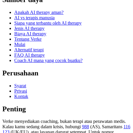
Apakah AI therapy aman?
AI vs terapis manusia
Siapa yang terbantu oleh AI therapy
Jenis AI therapy
Biaya AI therapy
Tentang Verke
Mulai
Alternatif terapi
FAQ AI therapy
Coach AI mana yang cocok buatku?
Perusahaan
Syarat
Privasi
Kontak
Penting
Verke menyediakan coaching, bukan terapi atau perawatan medis.
Kalau kamu sedang dalam krisis, hubungi
988
(AS), Samaritans
116
123
(UK/EU), atau layanan darurat setempat. Untuk nomor