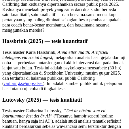
Carlbring dan keduanya dipertahankan secara publik pada 2025.
Keduanya menelaah proyek yang sama dari dua sudut berbeda —
satu kuantitatif, satu kualitatif — dan bersama-sama mencakup
pertanyaan yang paling diminati sebagian besar pembaca: apakah
para coach benar-benar membantu, dan bagaimana rasanya
menggunakan mereka?
Hassbrink (2025) — tesis kuantitatif
Tesis master Karla Hassbrink,
Anna eller Judith: Artificiell
intelligens vid social ångest
, melaporkan analisis hasil gejala dari uji
coba — perbedaan antar-lengan di akhir intervensi dan pada tindak
lanjut satu bulan. Tesis ini adalah psykologexamensarbete (30 hp)
yang dipertahankan di Stockholm University, musim gugur 2025,
dan terdaftar di halaman publikasi publik Carlbring
(
carlbring.se/uppsatser
). Ini adalah sumber publik untuk pelaporan
hasil utama uji coba di tingkat tesis.
Lutovsky (2025) — tesis kualitatif
Tesis master Catharina Lutovsky,
“Det är nästan som ett
journummer fast det är AI”
(
"Rasanya hampir seperti hotline
bantuan, hanya saja ini AI"
)
, adalah studi analisis tematik reflektif
kualitatif berdasarkan sebelas wawancara semi-terstruktur dengan