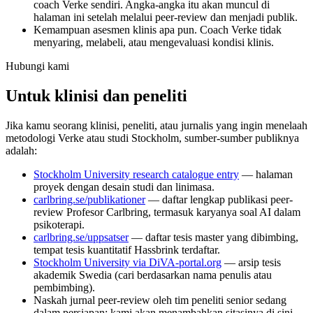
coach Verke sendiri. Angka-angka itu akan muncul di
halaman ini setelah melalui peer-review dan menjadi publik.
Kemampuan asesmen klinis apa pun. Coach Verke tidak
menyaring, melabeli, atau mengevaluasi kondisi klinis.
Hubungi kami
Untuk klinisi dan peneliti
Jika kamu seorang klinisi, peneliti, atau jurnalis yang ingin menelaah
metodologi Verke atau studi Stockholm, sumber-sumber publiknya
adalah:
Stockholm University research catalogue entry
— halaman
proyek dengan desain studi dan linimasa.
carlbring.se/publikationer
— daftar lengkap publikasi peer-
review Profesor Carlbring, termasuk karyanya soal AI dalam
psikoterapi.
carlbring.se/uppsatser
— daftar tesis master yang dibimbing,
tempat tesis kuantitatif Hassbrink terdaftar.
Stockholm University via DiVA-portal.org
— arsip tesis
akademik Swedia (cari berdasarkan nama penulis atau
pembimbing).
Naskah jurnal peer-review oleh tim peneliti senior sedang
dalam persiapan; kami akan menambahkan sitasinya di sini