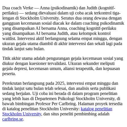
Dua coach Verke — Anna (psikodinamik) dan Judith (kognitif-
perilaku) — sedang dievaluasi dalam uji coba acak terkontrol tiga-
lengan di Stockholm University. Seratus dua orang dewasa dengan
gangguan kecemasan sosial diacak ke dalam coaching psikodinamik
yang disampaikan AI bersama Anna, coaching kognitif-perilaku
yang disampaikan AI bersama Judith, atau kelompok kontrol
waitlist. Intervensi aktif berlangsung selama empat minggu, dengan
ukuran gejala utama diambil di akhir intervensi dan sekali lagi pada
tindak lanjut satu bulan.
Titik akhir utama adalah pengurangan gejala kecemasan sosial yang
diukur dengan kuesioner tervalidasi. Ukuran sekunder meliputi
gejala depresi, kecemasan umum, aliansi terapeutik, dan kepuasan
peserta.
Perekrutan berlangsung pada 2025, intervensi empat minggu dan
tindak lanjut satu bulan telah selesai, dan analisis serta publikasi
sedang berjalan. Uji coba ini berada di dalam program penelitian
yang lebih luas di Departemen Psikologi Stockholm University, di
bawah bimbingan Profesor Per Carlbring. Halaman proyek tersedia
di katalog penelitian Stockholm University:
katalog penelitian
Stockholm University
, dan situs peneliti pembimbing adalah
carlbring.se
.