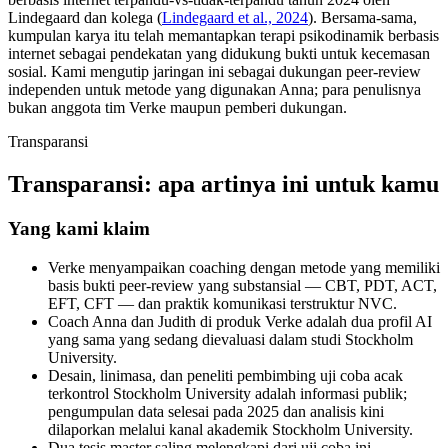
Lindegaard dan kolega (
Lindegaard et al., 2024
). Bersama-sama,
kumpulan karya itu telah memantapkan terapi psikodinamik berbasis
internet sebagai pendekatan yang didukung bukti untuk kecemasan
sosial. Kami mengutip jaringan ini sebagai dukungan peer-review
independen untuk metode yang digunakan Anna; para penulisnya
bukan anggota tim Verke maupun pemberi dukungan.
Transparansi
Transparansi: apa artinya ini untuk kamu
Yang kami klaim
Verke menyampaikan coaching dengan metode yang memiliki
basis bukti peer-review yang substansial — CBT, PDT, ACT,
EFT, CFT — dan praktik komunikasi terstruktur NVC.
Coach Anna dan Judith di produk Verke adalah dua profil AI
yang sama yang sedang dievaluasi dalam studi Stockholm
University.
Desain, linimasa, dan peneliti pembimbing uji coba acak
terkontrol Stockholm University adalah informasi publik;
pengumpulan data selesai pada 2025 dan analisis kini
dilaporkan melalui kanal akademik Stockholm University.
Dua tesis master saling melengkapi dari uji coba ini —