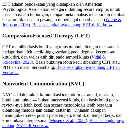
EFT adalah pendekatan yang ditetapkan oleh American
Psychological Association sebagai didukung secara empiris untuk
masalah dalam hubungan, dengan meta-analisis melaporkan manfaat
besar untuk masalah pasangan di berbagai uji coba acak
(
Wiebe &
Johnson, 2016
).
Baca selengkapnya tentang EFT di Verke →
Compassion-Focused Therapy (CFT)
CFT memiliki basis bukti yang terus tumbuh, dengan meta-analisis
melaporkan efek kecil-hingga-sedang pada depresi, kecemasan,
kritik diri, dan welas asih diri pada sampel klinis
(
Vidal &
Soldevilla, 2023
).
Basis buktinya lebih kecil dibanding CBT atau
PDT dan masih berkembang.
Baca selengkapnya tentang CFT di
Verke →
Nonviolent Communication (NVC)
NVC adalah praktik komunikasi terstruktur — amati, rasakan,
butuhkan, minta — bukan intervensi klinis, dan basis bukti peer-
review-nya lebih kecil dan secara metodologis lebih beragam
dibanding metode lain dalam daftar ini. Tinjauan cakupan
menunjukkan efek positif pada empati, konflik di tempat kerja, dan
komunikasi interpersonal
(
Museux et al., 2022
).
Baca selengkapnya
tentang NVC di Verke →