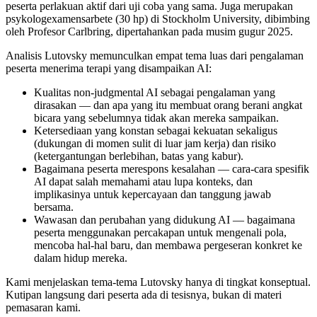
peserta perlakuan aktif dari uji coba yang sama. Juga merupakan
psykologexamensarbete (30 hp) di Stockholm University, dibimbing
oleh Profesor Carlbring, dipertahankan pada musim gugur 2025.
Analisis Lutovsky memunculkan empat tema luas dari pengalaman
peserta menerima terapi yang disampaikan AI:
Kualitas non-judgmental AI sebagai pengalaman yang
dirasakan — dan apa yang itu membuat orang berani angkat
bicara yang sebelumnya tidak akan mereka sampaikan.
Ketersediaan yang konstan sebagai kekuatan sekaligus
(dukungan di momen sulit di luar jam kerja) dan risiko
(ketergantungan berlebihan, batas yang kabur).
Bagaimana peserta merespons kesalahan — cara-cara spesifik
AI dapat salah memahami atau lupa konteks, dan
implikasinya untuk kepercayaan dan tanggung jawab
bersama.
Wawasan dan perubahan yang didukung AI — bagaimana
peserta menggunakan percakapan untuk mengenali pola,
mencoba hal-hal baru, dan membawa pergeseran konkret ke
dalam hidup mereka.
Kami menjelaskan tema-tema Lutovsky hanya di tingkat konseptual.
Kutipan langsung dari peserta ada di tesisnya, bukan di materi
pemasaran kami.