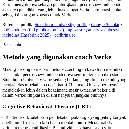
Kami mengutipnya sebagai pembingkaian peer-review independen
atas area penelitian yang lebih luas tempat Verke beroperasi, bukan
sebagai dukungan khusus untuk Verke.
Referensi publik:
Stockholm University profile
·
Google Scholar
·
publikationer (full publication list)
·
uppsatser (supervised theses,
including Hassbrink 2025)
·
carlbring.se
.
Basis bukti
Metode yang digunakan coach Verke
Masing-masing dari enam metode coaching di bawah ini memiliki
basis bukti peer-review independennya sendiri, terpisah dari studi
Stockholm University yang sedang berlangsung. Inilah metode yang
menjadi dasar pelatihan coach kami. Halaman khusus per metode
menjelaskan lebih dalam bagaimana masing-masing bekerja di
dalam Verke; ringkasan di sini hanyalah jangkar buktinya.
Cognitive Behavioral Therapy (CBT)
CBT termasuk salah satu pendekatan psikologis yang paling banyak
diteliti untuk masalah kesehatan mental umum. Meta-analisis
jaringan mengidentifikasi CBT individual sebagai salah satu