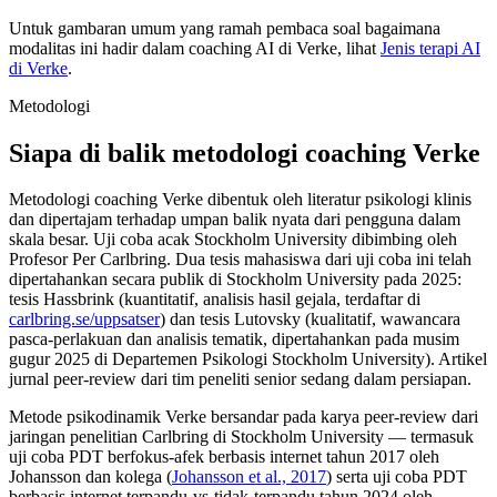
Untuk gambaran umum yang ramah pembaca soal bagaimana
modalitas ini hadir dalam coaching AI di Verke, lihat
Jenis terapi AI
di Verke
.
Metodologi
Siapa di balik metodologi coaching Verke
Metodologi coaching Verke dibentuk oleh literatur psikologi klinis
dan dipertajam terhadap umpan balik nyata dari pengguna dalam
skala besar. Uji coba acak Stockholm University dibimbing oleh
Profesor Per Carlbring. Dua tesis mahasiswa dari uji coba ini telah
dipertahankan secara publik di Stockholm University pada 2025:
tesis Hassbrink (kuantitatif, analisis hasil gejala, terdaftar di
carlbring.se/uppsatser
) dan tesis Lutovsky (kualitatif, wawancara
pasca-perlakuan dan analisis tematik, dipertahankan pada musim
gugur 2025 di Departemen Psikologi Stockholm University). Artikel
jurnal peer-review dari tim peneliti senior sedang dalam persiapan.
Metode psikodinamik Verke bersandar pada karya peer-review dari
jaringan penelitian Carlbring di Stockholm University — termasuk
uji coba PDT berfokus-afek berbasis internet tahun 2017 oleh
Johansson dan kolega (
Johansson et al., 2017
) serta uji coba PDT
berbasis internet terpandu-vs-tidak-terpandu tahun 2024 oleh