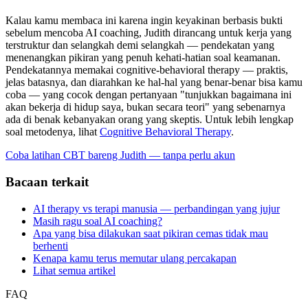
Kalau kamu membaca ini karena ingin keyakinan berbasis bukti
sebelum mencoba AI coaching, Judith dirancang untuk kerja yang
terstruktur dan selangkah demi selangkah — pendekatan yang
menenangkan pikiran yang penuh kehati-hatian soal keamanan.
Pendekatannya memakai cognitive-behavioral therapy — praktis,
jelas batasnya, dan diarahkan ke hal-hal yang benar-benar bisa kamu
coba — yang cocok dengan pertanyaan "tunjukkan bagaimana ini
akan bekerja di hidup saya, bukan secara teori" yang sebenarnya
ada di benak kebanyakan orang yang skeptis. Untuk lebih lengkap
soal metodenya, lihat
Cognitive Behavioral Therapy
.
Coba latihan CBT bareng Judith — tanpa perlu akun
Bacaan terkait
AI therapy vs terapi manusia — perbandingan yang jujur
Masih ragu soal AI coaching?
Apa yang bisa dilakukan saat pikiran cemas tidak mau
berhenti
Kenapa kamu terus memutar ulang percakapan
Lihat semua artikel
FAQ