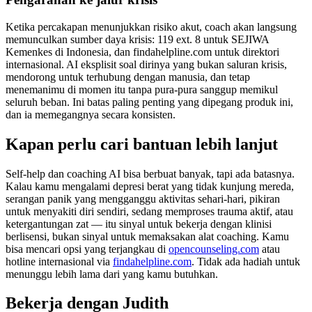
Ketika percakapan menunjukkan risiko akut, coach akan langsung
memunculkan sumber daya krisis: 119 ext. 8 untuk SEJIWA
Kemenkes di Indonesia, dan findahelpline.com untuk direktori
internasional. AI eksplisit soal dirinya yang bukan saluran krisis,
mendorong untuk terhubung dengan manusia, dan tetap
menemanimu di momen itu tanpa pura-pura sanggup memikul
seluruh beban. Ini batas paling penting yang dipegang produk ini,
dan ia memegangnya secara konsisten.
Kapan perlu cari bantuan lebih lanjut
Self-help dan coaching AI bisa berbuat banyak, tapi ada batasnya.
Kalau kamu mengalami depresi berat yang tidak kunjung mereda,
serangan panik yang mengganggu aktivitas sehari-hari, pikiran
untuk menyakiti diri sendiri, sedang memproses trauma aktif, atau
ketergantungan zat — itu sinyal untuk bekerja dengan klinisi
berlisensi, bukan sinyal untuk memaksakan alat coaching. Kamu
bisa mencari opsi yang terjangkau di
opencounseling.com
atau
hotline internasional via
findahelpline.com
. Tidak ada hadiah untuk
menunggu lebih lama dari yang kamu butuhkan.
Bekerja dengan Judith