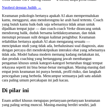
Ngobrol dengan Judith →
Keamanan psikologis bertanya apakah AI akan mempermalukan
kamu, menggurui, atau mendorongmu ke arah hasil tertentu. Coach
yang butuh kamu baik-baik saja sebenarnya tidak aman untuk
dijadikan tempat jujur — dan coach-coach Verke dirancang untuk
mendorong balik, duduk bersama ketidaknyamanan, dan tidak
menutupi perasaan sulit dengan kalimat penghibur. Keamanan
reliabilitas bertanya apakah AI akan mengarang sesuatu —
menciptakan studi yang tidak ada, berhalusinasi soal diagnosis, atau
dengan percaya diri mendeskripsikan interaksi obat yang sebenarnya
tidak ada. Model bahasa modern memang kadang melakukan ini,
dan produk coaching yang bertanggung jawab membangun
pengaman khusus untuk kategori-kategori bertaruhan tinggi tempat
rekayasa seperti ini bisa benar-benar merugikan. Masing-masing dari
empat jenis keamanan ini punya bentuk, profil risiko, dan langkah
pencegahan yang berbeda. Mencampur semuanya jadi satu adalah
cara paling umum percakapan ini jadi kacau.
Di pilar ini
Enam artikel khusus mengupas pertanyaan-pertanyaan keamanan
yang paling sering muncul. Masing-masing berdiri sendiri, jadi