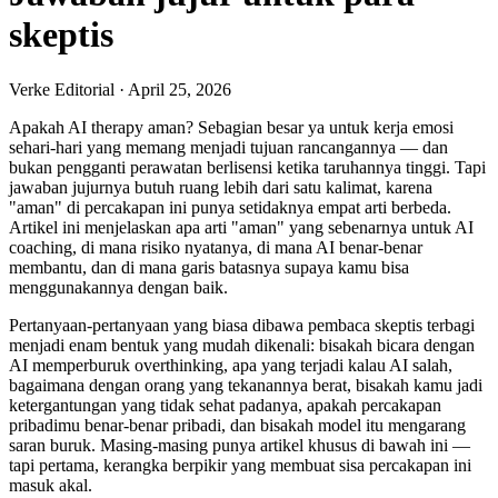
skeptis
Verke Editorial
·
April 25, 2026
Apakah AI therapy aman? Sebagian besar ya untuk kerja emosi
sehari-hari yang memang menjadi tujuan rancangannya — dan
bukan pengganti perawatan berlisensi ketika taruhannya tinggi. Tapi
jawaban jujurnya butuh ruang lebih dari satu kalimat, karena
"aman" di percakapan ini punya setidaknya empat arti berbeda.
Artikel ini menjelaskan apa arti "aman" yang sebenarnya untuk AI
coaching, di mana risiko nyatanya, di mana AI benar-benar
membantu, dan di mana garis batasnya supaya kamu bisa
menggunakannya dengan baik.
Pertanyaan-pertanyaan yang biasa dibawa pembaca skeptis terbagi
menjadi enam bentuk yang mudah dikenali: bisakah bicara dengan
AI memperburuk overthinking, apa yang terjadi kalau AI salah,
bagaimana dengan orang yang tekanannya berat, bisakah kamu jadi
ketergantungan yang tidak sehat padanya, apakah percakapan
pribadimu benar-benar pribadi, dan bisakah model itu mengarang
saran buruk. Masing-masing punya artikel khusus di bawah ini —
tapi pertama, kerangka berpikir yang membuat sisa percakapan ini
masuk akal.