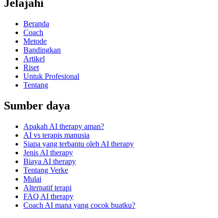
Jelajahi
Beranda
Coach
Metode
Bandingkan
Artikel
Riset
Untuk Profesional
Tentang
Sumber daya
Apakah AI therapy aman?
AI vs terapis manusia
Siapa yang terbantu oleh AI therapy
Jenis AI therapy
Biaya AI therapy
Tentang Verke
Mulai
Alternatif terapi
FAQ AI therapy
Coach AI mana yang cocok buatku?