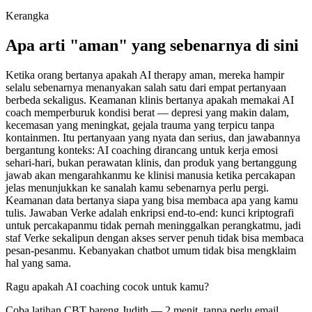
Kerangka
Apa arti "aman" yang sebenarnya di sini
Ketika orang bertanya apakah AI therapy aman, mereka hampir
selalu sebenarnya menanyakan salah satu dari empat pertanyaan
berbeda sekaligus. Keamanan klinis bertanya apakah memakai AI
coach memperburuk kondisi berat — depresi yang makin dalam,
kecemasan yang meningkat, gejala trauma yang terpicu tanpa
kontainmen. Itu pertanyaan yang nyata dan serius, dan jawabannya
bergantung konteks: AI coaching dirancang untuk kerja emosi
sehari-hari, bukan perawatan klinis, dan produk yang bertanggung
jawab akan mengarahkanmu ke klinisi manusia ketika percakapan
jelas menunjukkan ke sanalah kamu sebenarnya perlu pergi.
Keamanan data bertanya siapa yang bisa membaca apa yang kamu
tulis. Jawaban Verke adalah enkripsi end-to-end: kunci kriptografi
untuk percakapanmu tidak pernah meninggalkan perangkatmu, jadi
staf Verke sekalipun dengan akses server penuh tidak bisa membaca
pesan-pesanmu. Kebanyakan chatbot umum tidak bisa mengklaim
hal yang sama.
Ragu apakah AI coaching cocok untuk kamu?
Coba latihan CBT bareng Judith — 2 menit, tanpa perlu email.