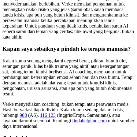
menyederhanakan berlebihan. Verke memakai pengaman untuk
menangkap risiko-risiko yang jelas (saran obat, salah membaca
tanda krisis, apa pun yang butuh klinisi), dan mengarahkanmu ke
perawatan manusia ketika percakapan menunjukkan tanda
keparahan. Untuk panduan yang tidak kritis, perlakukan saran AI
seperti saran dari teman yang cerdas: titik awal yang berguna, bukan
kata akhir.
Kapan saya sebaiknya pindah ke terapis manusia?
Kalau kamu sedang mengalami depresi berat, pikiran bunuh diri,
serangan panik, kilas balik trauma yang aktif, atau ketergantungan
zat, tolong temui klinisi berlisensi. AI coaching membantu untuk
pembangunan keterampilan emosi sehari-hari dan rasa buntu. Terapi
dengan manusia adalah alat yang tepat untuk kondisi klinis,
pengobatan, urusan asuransi, atau apa pun yang butuh dokumentasi
resmi.
Verke menyediakan coaching, bukan terapi atau perawatan medis.
Hasil bervariasi tiap individu. Kalau kamu sedang dalam krisis,
hubungi
988
(AS),
116 123
(Inggris/Eropa, Samaritans),
atau
layanan darurat setempat. Kunjungi
findahelpline.com
untuk sumber
daya internasional.