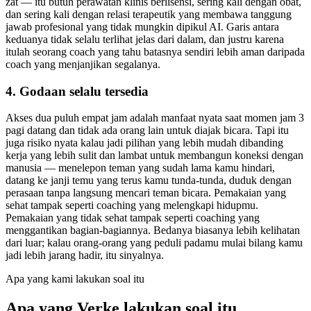
zat — itu butuh perawatan klinis berlisensi, sering kali dengan obat,
dan sering kali dengan relasi terapeutik yang membawa tanggung
jawab profesional yang tidak mungkin dipikul AI. Garis antara
keduanya tidak selalu terlihat jelas dari dalam, dan justru karena
itulah seorang coach yang tahu batasnya sendiri lebih aman daripada
coach yang menjanjikan segalanya.
4. Godaan selalu tersedia
Akses dua puluh empat jam adalah manfaat nyata saat momen jam 3
pagi datang dan tidak ada orang lain untuk diajak bicara. Tapi itu
juga risiko nyata kalau jadi pilihan yang lebih mudah dibanding
kerja yang lebih sulit dan lambat untuk membangun koneksi dengan
manusia — menelepon teman yang sudah lama kamu hindari,
datang ke janji temu yang terus kamu tunda-tunda, duduk dengan
perasaan tanpa langsung mencari teman bicara. Pemakaian yang
sehat tampak seperti coaching yang melengkapi hidupmu.
Pemakaian yang tidak sehat tampak seperti coaching yang
menggantikan bagian-bagiannya. Bedanya biasanya lebih kelihatan
dari luar; kalau orang-orang yang peduli padamu mulai bilang kamu
jadi lebih jarang hadir, itu sinyalnya.
Apa yang kami lakukan soal itu
Apa yang Verke lakukan soal itu