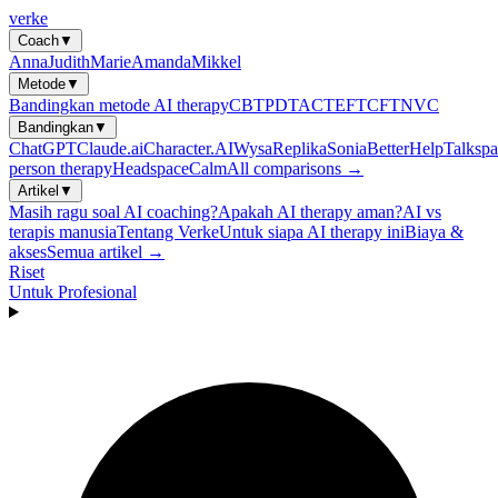
verke
Coach
▼
Anna
Judith
Marie
Amanda
Mikkel
Metode
▼
Bandingkan metode AI therapy
CBT
PDT
ACT
EFT
CFT
NVC
Bandingkan
▼
ChatGPT
Claude.ai
Character.AI
Wysa
Replika
Sonia
BetterHelp
Talkspa
person therapy
Headspace
Calm
All comparisons →
Artikel
▼
Masih ragu soal AI coaching?
Apakah AI therapy aman?
AI vs
terapis manusia
Tentang Verke
Untuk siapa AI therapy ini
Biaya &
akses
Semua artikel →
Riset
Untuk Profesional