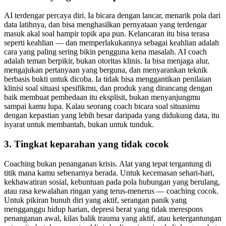
AI terdengar percaya diri. Ia bicara dengan lancar, menarik pola dari
data latihnya, dan bisa menghasilkan pernyataan yang terdengar
masuk akal soal hampir topik apa pun. Kelancaran itu bisa terasa
seperti keahlian — dan memperlakukannya sebagai keahlian adalah
cara yang paling sering bikin pengguna kena masalah. AI coach
adalah teman berpikir, bukan otoritas klinis. Ia bisa menjaga alur,
mengajukan pertanyaan yang berguna, dan menyarankan teknik
berbasis bukti untuk dicoba. Ia tidak bisa menggantikan penilaian
klinisi soal situasi spesifikmu, dan produk yang dirancang dengan
baik membuat pembedaan itu eksplisit, bukan menyanjungmu
sampai kamu lupa. Kalau seorang coach bicara soal situasimu
dengan kepastian yang lebih besar daripada yang didukung data, itu
isyarat untuk membantah, bukan untuk tunduk.
3. Tingkat keparahan yang tidak cocok
Coaching bukan penanganan krisis. Alat yang tepat tergantung di
titik mana kamu sebenarnya berada. Untuk kecemasan sehari-hari,
kekhawatiran sosial, kebuntuan pada pola hubungan yang berulang,
atau rasa kewalahan ringan yang terus-menerus — coaching cocok.
Untuk pikiran bunuh diri yang aktif, serangan panik yang
mengganggu hidup harian, depresi berat yang tidak merespons
penanganan awal, kilas balik trauma yang aktif, atau ketergantungan