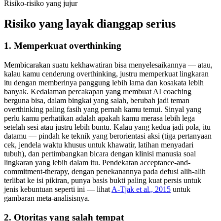
Risiko-risiko yang jujur
Risiko yang layak dianggap serius
1. Memperkuat overthinking
Membicarakan suatu kekhawatiran bisa menyelesaikannya — atau,
kalau kamu cenderung overthinking, justru memperkuat lingkaran
itu dengan memberinya panggung lebih lama dan kosakata lebih
banyak. Kedalaman percakapan yang membuat AI coaching
berguna bisa, dalam bingkai yang salah, berubah jadi teman
overthinking paling fasih yang pernah kamu temui. Sinyal yang
perlu kamu perhatikan adalah apakah kamu merasa lebih lega
setelah sesi atau justru lebih buntu. Kalau yang kedua jadi pola, itu
datamu — pindah ke teknik yang berorientasi aksi (tiga pertanyaan
cek, jendela waktu khusus untuk khawatir, latihan menyadari
tubuh), dan pertimbangkan bicara dengan klinisi manusia soal
lingkaran yang lebih dalam itu. Pendekatan acceptance-and-
commitment-therapy, dengan penekanannya pada defusi alih-alih
terlibat ke isi pikiran, punya basis bukti paling kuat persis untuk
jenis kebuntuan seperti ini — lihat
A-Tjak et al., 2015
untuk
gambaran meta-analisisnya.
2. Otoritas yang salah tempat