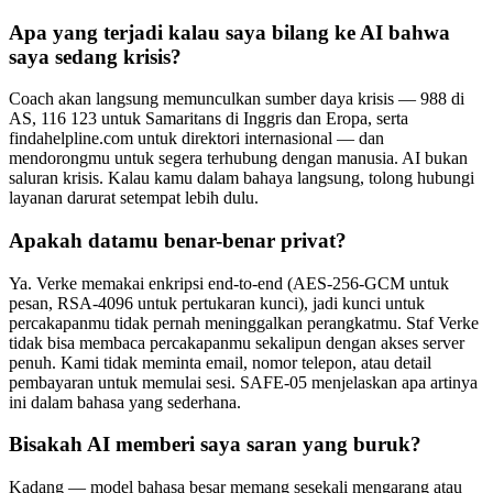
Apa yang terjadi kalau saya bilang ke AI bahwa
saya sedang krisis?
Coach akan langsung memunculkan sumber daya krisis — 988 di
AS, 116 123 untuk Samaritans di Inggris dan Eropa, serta
findahelpline.com untuk direktori internasional — dan
mendorongmu untuk segera terhubung dengan manusia. AI bukan
saluran krisis. Kalau kamu dalam bahaya langsung, tolong hubungi
layanan darurat setempat lebih dulu.
Apakah datamu benar-benar privat?
Ya. Verke memakai enkripsi end-to-end (AES-256-GCM untuk
pesan, RSA-4096 untuk pertukaran kunci), jadi kunci untuk
percakapanmu tidak pernah meninggalkan perangkatmu. Staf Verke
tidak bisa membaca percakapanmu sekalipun dengan akses server
penuh. Kami tidak meminta email, nomor telepon, atau detail
pembayaran untuk memulai sesi. SAFE-05 menjelaskan apa artinya
ini dalam bahasa yang sederhana.
Bisakah AI memberi saya saran yang buruk?
Kadang — model bahasa besar memang sesekali mengarang atau