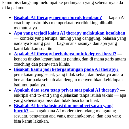
kamu bisa langsung melompat ke pertanyaan yang sebenarnya ada
di kepalamu:
Bisakah AI therapy memperburuk keadaan?
— kapan AI
coaching justru bisa memperkuat overthinking alih-alih
memutusnya.
Apa yang terjadi kalau AI therapy melakukan kesalahan
— konteks yang terlupa, timing yang canggung, balasan yang
nadanya kurang pas — bagaimana rasanya dan apa yang
kami lakukan soal itu.
Apakah AI therapy berbahaya untuk depresi berat?
—
kenapa tingkat keparahan itu penting dan di mana garis antara
coaching dan perawatan klinis.
Bisakah kamu jadi ketergantungan pada AI therapy?
—
pemakaian yang sehat, yang tidak sehat, dan bedanya antara
bersandar pada sebuah alat dengan menyerahkan kehidupan
batinmu padanya.
Apakah data saya tetap privat saat pakai AI therapy?
—
enkripsi end-to-end yang dijelaskan tanpa istilah teknis — apa
yang sebenarnya bisa dan tidak bisa kami lihat.
Bisakah AI berhalusinasi dan memberi saran yang
buruk?
— bagaimana AI modern terkadang mengarang
sesuatu, pengaman apa yang menangkapnya, dan apa yang
bisa kamu lakukan.