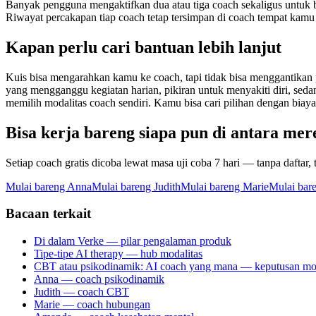
Banyak pengguna mengaktifkan dua atau tiga coach sekaligus untuk b
Riwayat percakapan tiap coach tetap tersimpan di coach tempat kamu 
Kapan perlu cari bantuan lebih lanjut
Kuis bisa mengarahkan kamu ke coach, tapi tidak bisa menggantikan
yang mengganggu kegiatan harian, pikiran untuk menyakiti diri, seda
memilih modalitas coach sendiri. Kamu bisa cari pilihan dengan biaya
Bisa kerja bareng siapa pun di antara mer
Setiap coach gratis dicoba lewat masa uji coba 7 hari — tanpa daftar,
Mulai bareng Anna
Mulai bareng Judith
Mulai bareng Marie
Mulai bar
Bacaan terkait
Di dalam Verke — pilar pengalaman produk
Tipe-tipe AI therapy — hub modalitas
CBT atau psikodinamik: AI coach yang mana — keputusan mod
Anna — coach psikodinamik
Judith — coach CBT
Marie — coach hubungan