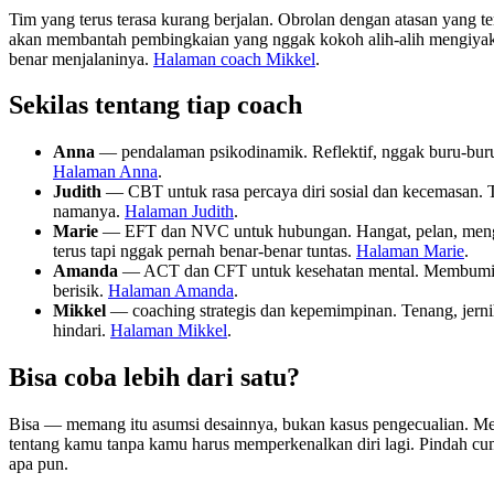
Tim yang terus terasa kurang berjalan. Obrolan dengan atasan yang te
akan membantah pembingkaian yang nggak kokoh alih-alih mengiyaka
benar menjalaninya.
Halaman coach Mikkel
.
Sekilas tentang tiap coach
Anna
— pendalaman psikodinamik. Reflektif, nggak buru-buru,
Halaman Anna
.
Judith
— CBT untuk rasa percaya diri sosial dan kecemasan. Ta
namanya.
Halaman Judith
.
Marie
— EFT dan NVC untuk hubungan. Hangat, pelan, mengga
terus tapi nggak pernah benar-benar tuntas.
Halaman Marie
.
Amanda
— ACT dan CFT untuk kesehatan mental. Membumi, pen
berisik.
Halaman Amanda
.
Mikkel
— coaching strategis dan kepemimpinan. Tenang, jern
hindari.
Halaman Mikkel
.
Bisa coba lebih dari satu?
Bisa — memang itu asumsi desainnya, bukan kasus pengecualian. Memo
tentang kamu tanpa kamu harus memperkenalkan diri lagi. Pindah cu
apa pun.