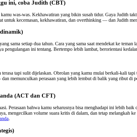
gu ini, coba Judith (CBT)
kamu was-was. Kekhawatiran yang bikin susah tidur. Gaya Judith taktis:
kuat untuk kecemasan, kekhawatiran, dan overthinking — dan Judith m
odinamik)
yang sama setiap dua tahun. Cara yang sama saat mendekat ke teman l
a pengulangan ini tentang. Bertempo lebih lambat, berorientasi kedala
erasa tapi sulit dijelaskan. Obrolan yang kamu mulai berkali-kali tapi
dan memunculkan perasaan yang lebih lembut di balik yang ribut di pe
 Amanda (ACT dan CFT)
nasi. Perasaan bahwa kamu seharusnya bisa menghadapi ini lebih baik 
ya, mengecilkan volume suara kritis di dalam, dan tetap melangkah ke
anda
.
tegis)