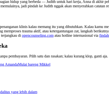
agian hidup yang berbeda — Judith untuk hari kerja, Anna di akhir p
memulainya, jadi pindah ke Judith nggak akan menyerahkan catatan ref
 penanganan klinis kalau memang itu yang dibutuhkan. Kalau kamu men
ng memproses trauma aktif, atau ketergantungan zat, langkah berikutny
 terjangkau di
opencounseling.com
atau hotline internasional via
findah
eka
 tanpa pembayaran. Pilih satu dan rasakan; kalau kurang klop, ganti aj
eng Amanda
Mulai bareng Mikkel
alitas yang lebih dalam