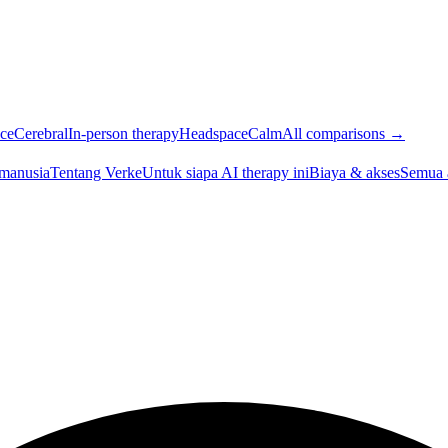
ce
Cerebral
In-person therapy
Headspace
Calm
All comparisons →
 manusia
Tentang Verke
Untuk siapa AI therapy ini
Biaya & akses
Semua 