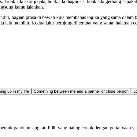
Tidak ada skor gejala, tidak ada diagnosis, tidak ada gerbang "apakah
angsung kamu jalankan.
diri, bagian prosa di bawah kuis membahas logika yang sama dalam be
a lalu memilih. Kedua jalur berujung di tempat yang sama: halaman coac
ing up in my life
Something between me and a partner or close person
Lo
 bentuk panduan singkat. Pilih yang paling cocok dengan pertanyaan 