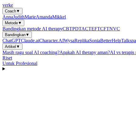
verke
Coach
▼
Anna
Judith
Marie
Amanda
Mikkel
Metode
▼
Bandingkan metode AI therapy
CBT
PDT
ACT
EFT
CFT
NVC
Bandingkan
▼
ChatGPT
Claude.ai
Character.AI
Wysa
Replika
Sonia
BetterHelp
Talkspa
Artikel
▼
Masih ragu soal AI coaching?
Apakah AI therapy aman?
AI vs terapis
Riset
Untuk Profesional