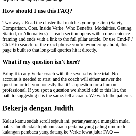
How should I use this FAQ?
Two ways. Read the cluster that matches your question (Safety,
Comparison, Cost, Inside Verke, Who Benefits, Modalities, Getting
Started, or Alternatives) — each section opens with a one-sentence
framing and ends with a link to the full pillar article. Or use Cmd-F /
Ctrl-F to search for the exact phrase you’re wondering about; this
page is built so that long-tail queries hit it directly.
What if my question isn't here?
Bring it to any Verke coach with the seven-day free trial. No
account is needed to start, and the coach will either answer the
question or tell you honestly that it’s a question for a human
professional. If you spot a question we should add to this list, the
path to suggesting it is the same: tell a coach. We watch the patterns.
Bekerja dengan Judith
Kalau kamu sudah scroll sejauh ini, pertanyaannya mungkin mulai
habis. Judith adalah pilihan coach pertama yang paling umum di
kalangan pembaca yang datang ke Verke lewat jalur FAQ —