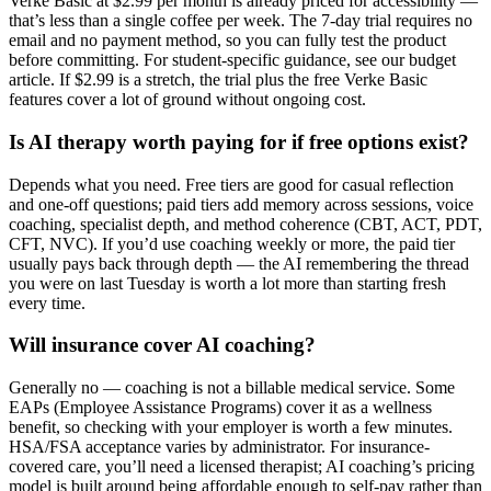
Verke Basic at $2.99 per month is already priced for accessibility —
that’s less than a single coffee per week. The 7-day trial requires no
email and no payment method, so you can fully test the product
before committing. For student-specific guidance, see our budget
article. If $2.99 is a stretch, the trial plus the free Verke Basic
features cover a lot of ground without ongoing cost.
Is AI therapy worth paying for if free options exist?
Depends what you need. Free tiers are good for casual reflection
and one-off questions; paid tiers add memory across sessions, voice
coaching, specialist depth, and method coherence (CBT, ACT, PDT,
CFT, NVC). If you’d use coaching weekly or more, the paid tier
usually pays back through depth — the AI remembering the thread
you were on last Tuesday is worth a lot more than starting fresh
every time.
Will insurance cover AI coaching?
Generally no — coaching is not a billable medical service. Some
EAPs (Employee Assistance Programs) cover it as a wellness
benefit, so checking with your employer is worth a few minutes.
HSA/FSA acceptance varies by administrator. For insurance-
covered care, you’ll need a licensed therapist; AI coaching’s pricing
model is built around being affordable enough to self-pay rather than