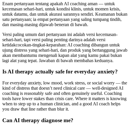
Enam pertanyaan tentang apakah AI coaching aman — untuk
kecemasan sehari-hari, untuk kondisi klinis, untuk momen krisis,
untuk datamu, dan untuk akurasi sarannya sendiri. Keamanan bukan
satu pertanyaan; ia empat pertanyaan yang saling tumpang tindih,
dan masing-masing dijawab beneran di bawah.
Versi paling umum dari pertanyaan ini adalah versi kecemasan-
sehari-hari, tapi versi paling penting darinya adalah versi
ketidakcocokan-tingkat-keparahan: AI coaching dibangun untuk
ujung distress yang sehari-hari, dan produk yang bertanggung jawab
akan membantumu mengenali kapan alat yang kamu pakai bukan
lagi alat yang tepat. Jawaban di bawah membahas keduanya.
Is AI therapy actually safe for everyday anxiety?
For everyday anxiety, low mood, work stress, or social worry — the
kind of distress that doesn’t need clinical care — well-designed AI
coaching is reasonably safe and often genuinely useful. Coaching
tools have lower stakes than crisis care. Where it matters is knowing
when to step up to a human clinician, and a good AI coach helps
you draw that line rather than blur it.
Can AI therapy diagnose me?