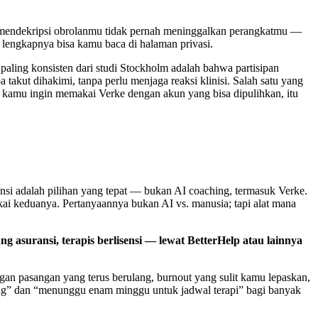
mendekripsi obrolanmu tidak pernah meninggalkan perangkatmu —
s lengkapnya bisa kamu baca di halaman privasi.
 paling konsisten dari studi Stockholm adalah bahwa partisipan
takut dihakimi, tanpa perlu menjaga reaksi klinisi. Salah satu yang
 kamu ingin memakai Verke dengan akun yang bisa dipulihkan, itu
sensi adalah pilihan yang tepat — bukan AI coaching, termasuk Verke.
kai keduanya. Pertanyaannya bukan AI vs. manusia; tapi alat mana
 asuransi, terapis berlisensi — lewat BetterHelp atau lainnya
gan pasangan yang terus berulang, burnout yang sulit kamu lepaskan,
rang” dan “menunggu enam minggu untuk jadwal terapi” bagi banyak