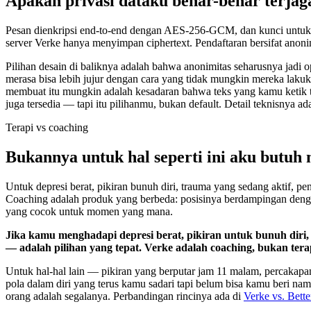
Apakah privasi dataku benar-benar terjag
Pesan dienkripsi end-to-end dengan AES-256-GCM, dan kunci untu
server Verke hanya menyimpan ciphertext. Pendaftaran bersifat anonim
Pilihan desain di baliknya adalah bahwa anonimitas seharusnya jadi o
merasa bisa lebih jujur dengan cara yang tidak mungkin mereka lakuka
membuat itu mungkin adalah kesadaran bahwa teks yang kamu ketik t
juga tersedia — tapi itu pilihanmu, bukan default. Detail teknisnya ad
Terapi vs coaching
Bukannya untuk hal seperti ini aku butuh
Untuk depresi berat, pikiran bunuh diri, trauma yang sedang aktif, p
Coaching adalah produk yang berbeda: posisinya berdampingan dengan
yang cocok untuk momen yang mana.
Jika kamu menghadapi depresi berat, pikiran untuk bunuh diri, 
— adalah pilihan yang tepat. Verke adalah coaching, bukan tera
Untuk hal-hal lain — pikiran yang berputar jam 11 malam, percakapan
pola dalam diri yang terus kamu sadari tapi belum bisa kamu beri n
orang adalah segalanya. Perbandingan rincinya ada di
Verke vs. Bett