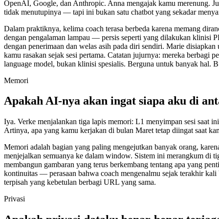
OpenAI, Google, dan Anthropic. Anna mengajak kamu merenung. Judit
tidak menutupinya — tapi ini bukan satu chatbot yang sekadar menyam
Dalam praktiknya, kelima coach terasa berbeda karena memang diranc
dengan pengalaman lampau — persis seperti yang dilakukan klinisi P
dengan penerimaan dan welas asih pada diri sendiri. Marie disiapkan
kamu rasakan sejak sesi pertama. Catatan jujurnya: mereka berbagi pe
language model, bukan klinisi spesialis. Berguna untuk banyak hal. 
Memori
Apakah AI-nya akan ingat siapa aku di ant
Iya. Verke menjalankan tiga lapis memori: L1 menyimpan sesi saat in
Artinya, apa yang kamu kerjakan di bulan Maret tetap diingat saat ka
Memori adalah bagian yang paling mengejutkan banyak orang, karena
menjejalkan semuanya ke dalam window. Sistem ini merangkum di tiga 
membangun gambaran yang terus berkembang tentang apa yang penting 
kontinuitas — perasaan bahwa coach mengenalmu sejak terakhir kali b
terpisah yang kebetulan berbagi URL yang sama.
Privasi