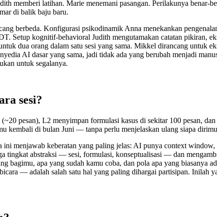
h memberi latihan. Marie menemani pasangan. Perilakunya benar-benar
ar di balik baju baru.
ang berbeda. Konfigurasi psikodinamik Anna menekankan pengenalan pol
DT. Setup kognitif-behavioral Judith mengutamakan catatan pikiran, e
 untuk dua orang dalam satu sesi yang sama. Mikkel dirancang untuk ek
nyedia AI dasar yang sama, jadi tidak ada yang berubah menjadi manusia
Bukan untuk segalanya.
ara sesi?
i (~20 pesan), L2 menyimpan formulasi kasus di sekitar 100 pesan, dan
mu kembali di bulan Juni — tanpa perlu menjelaskan ulang siapa dirimu, 
 ini menjawab keberatan yang paling jelas: AI punya context window,
tingkat abstraksi — sesi, formulasi, konseptualisasi — dan mengambil
bagimu, apa yang sudah kamu coba, dan pola apa yang biasanya ada di
icara — adalah salah satu hal yang paling dihargai partisipan. Inila