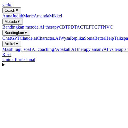
verke
Coach
▼
Anna
Judith
Marie
Amanda
Mikkel
Metode
▼
Bandingkan metode AI therapy
CBT
PDT
ACT
EFT
CFT
NVC
Bandingkan
▼
ChatGPT
Claude.ai
Character.AI
Wysa
Replika
Sonia
BetterHelp
Talkspa
Artikel
▼
Masih ragu soal AI coaching?
Apakah AI therapy aman?
AI vs terapis
Riset
Untuk Profesional