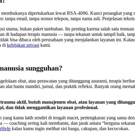
a?
k membukanya dipertukarkan lewat RSA-4096. Kunci perangkat yang 
: tanpa email, tanpa nomor telepon, tanpa nama asli. Penjelasan tekni
psi utama, bukan paket tambahan. Itu penting karena salah satu temuan
n di hadapan terapis manusia — tanpa tekanan untuk tampil baik, tanpa 
idak bisa dibaca oleh perusahaan yang menjalankan layanan ini. Kalau
a di
kebijakan privasi
kami.
 manusia sungguhan?
engelolaan obat, atau perawatan yang ditanggung asuransi, terapis berli
 alat bantu mandiri, jurnal, dan praktik refleksi. Banyak orang mema
trauma aktif, butuh manajemen obat, atau layanan yang ditanggung
pi, dan tidak menggantikan layanan profesional.
 yang kamu latih sendiri di tengah macet, pertengkaran yang sama den
ama — coaching sering kali membantu, dan jarak antara “berguna seka
erHelp
kalau kamu ingin melihat sisi harga, cakupan, dan kecocokan.