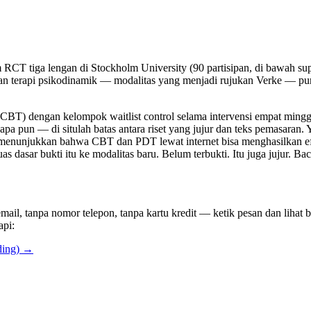
 RCT tiga lengan di Stockholm University (90 partisipan, di bawah sup
n terapi psikodinamik — modalitas yang menjadi rujukan Verke — puny
CBT) dengan kelompok waitlist control selama intervensi empat ming
apa pun — di situlah batas antara riset yang jujur dan teks pemasaran.
g menunjukkan bahwa CBT dan PDT lewat internet bisa menghasilkan ef
dasar bukti itu ke modalitas baru. Belum terbukti. Itu juga jujur. Ba
mail, tanpa nomor telepon, tanpa kartu kredit — ketik pesan dan lihat 
api:
ding) →