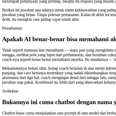
melompati pertanyaan yang penting. Skeptis itu respons yang masuk 
Berikut ini jawaban apa adanya untuk enam kekhawatiran yang paling
jawaban yang benar. Tanpa polesan pemasaran. Kalau di akhir ini te
detik, itu mungkin cara paling cepat untuk tahu.
Pemahaman
Apakah AI benar-benar bisa memahami a
Tidak seperti manusia lain memahami — siapa pun yang mengklaim se
minggu, melihat pola yang luput dari perhatianmu, dan bertahan cuk
coach-nya seperti benar-benar memahami mereka. Itu standarnya — 
Mekanismenya bukan sihir. Setiap coach berjalan di atas mesin inf
panjang, dan cara bertanya terstruktur yang sudah dikembangkan tera
akumulasi dari tiga hal: coach mengingat detail dari minggu lalu, m
jawaban siap pakai. Kombinasi itu lebih dari yang ditawarkan kebanya
Arsitektur
Bukannya ini cuma chatbot dengan nama 
Chatbot biasa cuma menjalankan satu prompt di satu model dan berhara