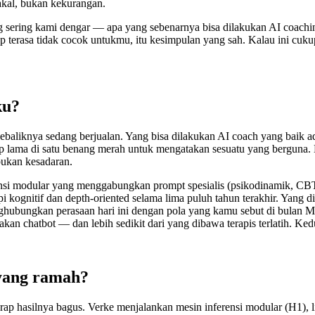
akal, bukan kekurangan.
 sering kami dengar — apa yang sebenarnya bisa dilakukan AI coaching
tap terasa tidak cocok untukmu, itu kesimpulan yang sah. Kalau ini cu
ku?
baliknya sedang berjualan. Yang bisa dilakukan AI coach yang baik 
up lama di satu benang merah untuk mengatakan sesuatu yang berguna. 
bukan kesadaran.
erensi modular yang menggabungkan prompt spesialis (psikodinamik, CB
pi kognitif dan depth-oriented selama lima puluh tahun terakhir. Yang
enghubungkan perasaan hari ini dengan pola yang kamu sebut di bulan M
kan chatbot — dan lebih sedikit dari yang dibawa terapis terlatih. Ke
yang ramah?
p hasilnya bagus. Verke menjalankan mesin inferensi modular (H1), lim