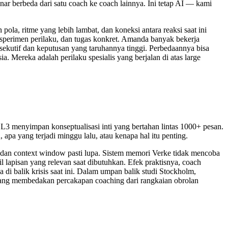
 berbeda dari satu coach ke coach lainnya. Ini tetap AI — kami
a, ritme yang lebih lambat, dan koneksi antara reaksi saat ini
ksperimen perilaku, dan tugas konkret. Amanda banyak bekerja
sekutif dan keputusan yang taruhannya tinggi. Perbedaannya bisa
. Mereka adalah perilaku spesialis yang berjalan di atas large
 L3 menyimpan konseptualisasi inti yang bertahan lintas 1000+ pesan.
apa yang terjadi minggu lalu, atau kenapa hal itu penting.
 dan context window pasti lupa. Sistem memori Verke tidak mencoba
 lapisan yang relevan saat dibutuhkan. Efek praktisnya, coach
 balik krisis saat ini. Dalam umpan balik studi Stockholm,
h yang membedakan percakapan coaching dari rangkaian obrolan