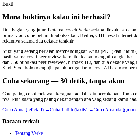
Bukti
Mana buktinya kalau ini berhasil?
Dua bagian yang jujur. Pertama, coach Verke sedang dievaluasi dalam
primary outcome belum dipublikasikan. Kedua, CBT lewat internet da
rekannya selama dua dekade terakhir.
Studi yang sedang berjalan membandingkan Anna (PDT) dan Judith (
hasilnya melewati peer review, kami tidak akan mengutip angka hasil 
dari 350 publikasi peer-reviewed, h-index 112, dan dua dekade yan
Studi Stockholm menguji apakah pengantaran lewat AI bisa memperluas 
Coba sekarang — 30 detik, tanpa akun
Cara paling cepat melewati keraguan adalah satu percakapan. Tanpa e
nya. Pilih suara yang paling dekat dengan apa yang sedang kamu had
Coba Anna (reflektif) →
Coba Judith (taktis) →
Coba Amanda (groun
Bacaan terkait
Tentang Verke