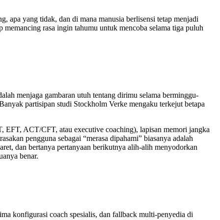
, apa yang tidak, dan di mana manusia berlisensi tetap menjadi
kup memancing rasa ingin tahumu untuk mencoba selama tiga puluh
adalah menjaga gambaran utuh tentang dirimu selama berminggu-
Banyak partisipan studi Stockholm Verke mengaku terkejut betapa
T, EFT, ACT/CFT, atau executive coaching), lapisan memori jangka
 dirasakan pengguna sebagai “merasa dipahami” biasanya adalah
aret, dan bertanya pertanyaan berikutnya alih-alih menyodorkan
duanya benar.
a konfigurasi coach spesialis, dan fallback multi-penyedia di