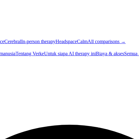
ce
Cerebral
In-person therapy
Headspace
Calm
All comparisons →
 manusia
Tentang Verke
Untuk siapa AI therapy ini
Biaya & akses
Semua 