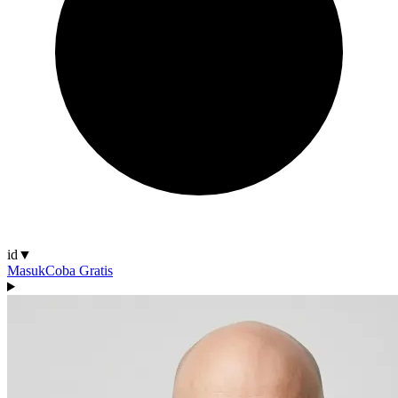
id
▼
Masuk
Coba Gratis