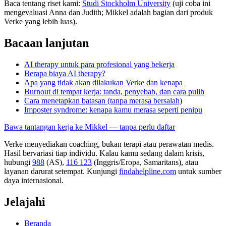
Baca tentang riset kami:
Studi Stockholm University
(uji coba ini
mengevaluasi Anna dan Judith; Mikkel adalah bagian dari produk
Verke yang lebih luas).
Bacaan lanjutan
AI therapy untuk para profesional yang bekerja
Berapa biaya AI therapy?
Apa yang tidak akan dilakukan Verke dan kenapa
Burnout di tempat kerja: tanda, penyebab, dan cara pulih
Cara menetapkan batasan (tanpa merasa bersalah)
Imposter syndrome: kenapa kamu merasa seperti penipu
Bawa tantangan kerja ke Mikkel — tanpa perlu daftar
Verke menyediakan coaching, bukan terapi atau perawatan medis.
Hasil bervariasi tiap individu. Kalau kamu sedang dalam krisis,
hubungi
988
(AS),
116 123
(Inggris/Eropa, Samaritans),
atau
layanan darurat setempat. Kunjungi
findahelpline.com
untuk sumber
daya internasional.
Jelajahi
Beranda