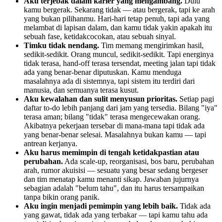
Aku terjebak dalam karier yang mengambang.
Dulu
kamu bergerak. Sekarang tidak — atau bergerak, tapi ke arah
yang bukan pilihanmu. Hari-hari tetap penuh, tapi ada yang
melambat di lapisan dalam, dan kamu tidak yakin apakah itu
sebuah fase, ketidakcocokan, atau sebuah sinyal.
Timku tidak nendang.
Tim memang mengirimkan hasil,
sedikit-sedikit. Orang muncul, sedikit-sedikit. Tapi energinya
tidak terasa, hand-off terasa tersendat, meeting jalan tapi tidak
ada yang benar-benar diputuskan. Kamu menduga
masalahnya ada di sistemnya, tapi sistem itu terdiri dari
manusia, dan semuanya terasa kusut.
Aku kewalahan dan sulit menyusun prioritas.
Setiap pagi
daftar to-do lebih panjang dari jam yang tersedia. Bilang "iya"
terasa aman; bilang "tidak" terasa mengecewakan orang.
Akibatnya pekerjaan tersebar di mana-mana tapi tidak ada
yang benar-benar selesai. Masalahnya bukan kamu — tapi
antrean kerjanya.
Aku harus memimpin di tengah ketidakpastian atau
perubahan.
Ada scale-up, reorganisasi, bos baru, perubahan
arah, rumor akuisisi — sesuatu yang besar sedang bergeser
dan tim menatap kamu menanti sikap. Jawaban jujurnya
sebagian adalah "belum tahu", dan itu harus tersampaikan
tanpa bikin orang panik.
Aku ingin menjadi pemimpin yang lebih baik.
Tidak ada
yang gawat, tidak ada yang terbakar — tapi kamu tahu ada