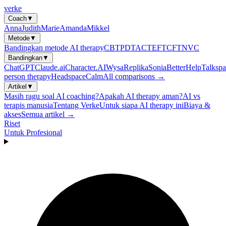
verke
Coach
▼
Anna
Judith
Marie
Amanda
Mikkel
Metode
▼
Bandingkan metode AI therapy
CBT
PDT
ACT
EFT
CFT
NVC
Bandingkan
▼
ChatGPT
Claude.ai
Character.AI
Wysa
Replika
Sonia
BetterHelp
Talkspa
person therapy
Headspace
Calm
All comparisons →
Artikel
▼
Masih ragu soal AI coaching?
Apakah AI therapy aman?
AI vs
terapis manusia
Tentang Verke
Untuk siapa AI therapy ini
Biaya &
akses
Semua artikel →
Riset
Untuk Profesional