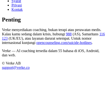
Syarat
Privasi
Kontak
Penting
Verke menyediakan coaching, bukan terapi atau perawatan medis.
Kalau kamu sedang dalam krisis, hubungi
988
(AS), Samaritans
116
123
(UK/EU), atau layanan darurat setempat. Untuk nomor
internasional kunjungi
opencounseling.com/suicide-hotlines
.
Verke — AI coaching tersedia dalam 55 bahasa di iOS, Android,
dan web.
© Verke AB
support@verke.co