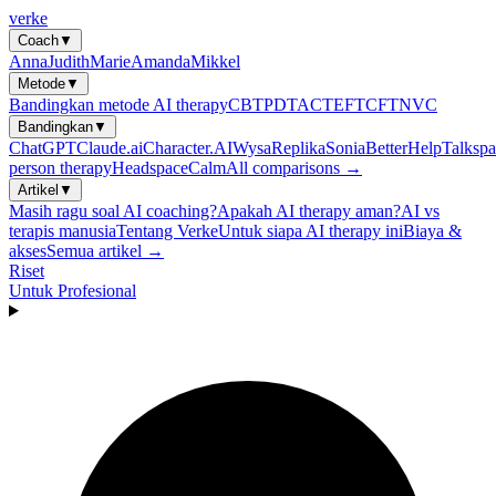
verke
Coach
▼
Anna
Judith
Marie
Amanda
Mikkel
Metode
▼
Bandingkan metode AI therapy
CBT
PDT
ACT
EFT
CFT
NVC
Bandingkan
▼
ChatGPT
Claude.ai
Character.AI
Wysa
Replika
Sonia
BetterHelp
Talkspa
person therapy
Headspace
Calm
All comparisons →
Artikel
▼
Masih ragu soal AI coaching?
Apakah AI therapy aman?
AI vs
terapis manusia
Tentang Verke
Untuk siapa AI therapy ini
Biaya &
akses
Semua artikel →
Riset
Untuk Profesional