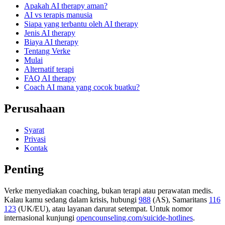
Apakah AI therapy aman?
AI vs terapis manusia
Siapa yang terbantu oleh AI therapy
Jenis AI therapy
Biaya AI therapy
Tentang Verke
Mulai
Alternatif terapi
FAQ AI therapy
Coach AI mana yang cocok buatku?
Perusahaan
Syarat
Privasi
Kontak
Penting
Verke menyediakan coaching, bukan terapi atau perawatan medis.
Kalau kamu sedang dalam krisis, hubungi
988
(AS), Samaritans
116
123
(UK/EU), atau layanan darurat setempat. Untuk nomor
internasional kunjungi
opencounseling.com/suicide-hotlines
.