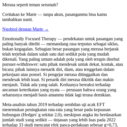
Merasa seperti teman serumah?
Ceritakan ke Marie — tanpa akun, pasanganmu bisa kamu
tambahkan nanti.
Ngobrol dengan Marie →
Emotionally Focused Therapy — pendekatan untuk pasangan yang
paling banyak diteliti — memandang rasa terputus sebagai siklus,
bukan kegagalan. Sebagian besar pasangan yang merasa berjarak
telah terjebak dalam salah satu dari sedikit pola yang mudah
dikenali. Yang paling umum adalah pola yang oleh terapis disebut
pursuer-withdrawer: satu pihak mendesak untuk dekat, kontak, atau
bicara; pihak lainnya menarik diri, diam, atau tenggelam dalam
pekerjaan atau ponsel. Si pengejar merasa ditinggalkan dan
mendesak lebih kuat. Si penarik diri merasa dikritik dan makin
menjauh. Tidak ada yang salah. Keduanya bereaksi terhadap
ancaman keterikatan yang nyata — perasaan bahwa orang yang
seharusnya menjadi basis amanmu tidak lagi terasa demikian.
Meta-analisis tahun 2019 terhadap sembilan uji acak EFT
menemukan peningkatan rata-rata yang besar pada kepuasan
hubungan (Hedges' g sekitar 2,0), meskipun angka itu berdasarkan
jumlah studi yang sedikit — tinjauan yang lebih luas pada 2022
terhadap 33 studi mencatat efek pasca-perlakuan sebesar g=0,73,