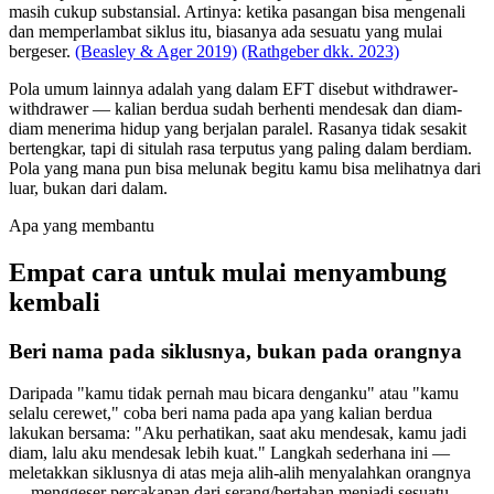
masih cukup substansial. Artinya: ketika pasangan bisa mengenali
dan memperlambat siklus itu, biasanya ada sesuatu yang mulai
bergeser.
(Beasley & Ager 2019)
(Rathgeber dkk. 2023)
Pola umum lainnya adalah yang dalam EFT disebut withdrawer-
withdrawer — kalian berdua sudah berhenti mendesak dan diam-
diam menerima hidup yang berjalan paralel. Rasanya tidak sesakit
bertengkar, tapi di situlah rasa terputus yang paling dalam berdiam.
Pola yang mana pun bisa melunak begitu kamu bisa melihatnya dari
luar, bukan dari dalam.
Apa yang membantu
Empat cara untuk mulai menyambung
kembali
Beri nama pada siklusnya, bukan pada orangnya
Daripada "kamu tidak pernah mau bicara denganku" atau "kamu
selalu cerewet," coba beri nama pada apa yang kalian berdua
lakukan bersama: "Aku perhatikan, saat aku mendesak, kamu jadi
diam, lalu aku mendesak lebih kuat." Langkah sederhana ini —
meletakkan siklusnya di atas meja alih-alih menyalahkan orangnya
— menggeser percakapan dari serang/bertahan menjadi sesuatu