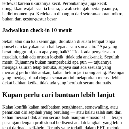
terlewat karena ukurannya kecil. Perbaikannya juga kecil:
dongakkan wajah saat ia bicara, jawab setengah pertanyaannya,
hadiri momennya. Kedekatan dibangun dari setoran-setoran mikro,
bukan dari gestur-gestur besar.
Jadwalkan check-in 10 menit
Sekali atau dua kali seminggu, duduklah di suatu tempat tanpa
ponsel dan tanyakan satu hal kepada satu sama lain: "Apa yang
berat minggu ini, dan apa yang baik?" Tidak ada penyelesaian
masalah, tidak ada urusan logistik, tidak ada anak-anak. Sepuluh
menit. Tujuannya bukan memperbaiki apa pun — tujuannya
menjaga saluran tetap terbuka, supaya saat ada sesuatu yang
memang perlu dibicarakan, kalian belum jadi orang asing. Pasangan
yang menjaga ritual ringan semacam ini melaporkan merasa lebih
dekat bahkan ketika tidak ada yang berubah secara dramatis.
Kapan perlu cari bantuan lebih lanjut
Kalau konflik kalian melibatkan penghinaan, stonewalling, atau
penarikan diri sepihak yang berulang — atau kalau salah satu dari
kalian merasa tidak aman secara fisik maupun emosional — terapi
pasangan dengan profesional berlisensi adalah langkah yang lebih
tepat daripada self-help. Terapis yang terlatih dalam EFT, metode