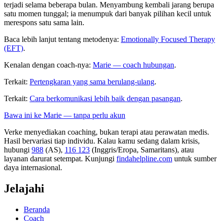
terjadi selama beberapa bulan. Menyambung kembali jarang berupa
satu momen tunggal; ia menumpuk dari banyak pilihan kecil untuk
merespons satu sama lain.
Baca lebih lanjut tentang metodenya:
Emotionally Focused Therapy
(EFT)
.
Kenalan dengan coach-nya:
Marie — coach hubungan
.
Terkait:
Pertengkaran yang sama berulang-ulang
.
Terkait:
Cara berkomunikasi lebih baik dengan pasangan
.
Bawa ini ke Marie — tanpa perlu akun
Verke menyediakan coaching, bukan terapi atau perawatan medis.
Hasil bervariasi tiap individu. Kalau kamu sedang dalam krisis,
hubungi
988
(AS),
116 123
(Inggris/Eropa, Samaritans),
atau
layanan darurat setempat. Kunjungi
findahelpline.com
untuk sumber
daya internasional.
Jelajahi
Beranda
Coach