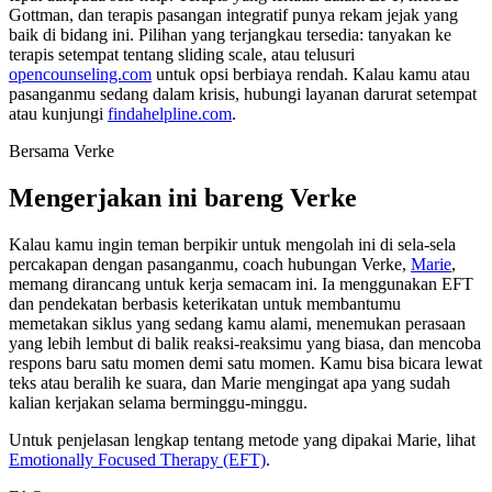
Gottman, dan terapis pasangan integratif punya rekam jejak yang
baik di bidang ini. Pilihan yang terjangkau tersedia: tanyakan ke
terapis setempat tentang sliding scale, atau telusuri
opencounseling.com
untuk opsi berbiaya rendah. Kalau kamu atau
pasanganmu sedang dalam krisis, hubungi layanan darurat setempat
atau kunjungi
findahelpline.com
.
Bersama Verke
Mengerjakan ini bareng Verke
Kalau kamu ingin teman berpikir untuk mengolah ini di sela-sela
percakapan dengan pasanganmu, coach hubungan Verke,
Marie
,
memang dirancang untuk kerja semacam ini. Ia menggunakan EFT
dan pendekatan berbasis keterikatan untuk membantumu
memetakan siklus yang sedang kamu alami, menemukan perasaan
yang lebih lembut di balik reaksi-reaksimu yang biasa, dan mencoba
respons baru satu momen demi satu momen. Kamu bisa bicara lewat
teks atau beralih ke suara, dan Marie mengingat apa yang sudah
kalian kerjakan selama berminggu-minggu.
Untuk penjelasan lengkap tentang metode yang dipakai Marie, lihat
Emotionally Focused Therapy (EFT)
.