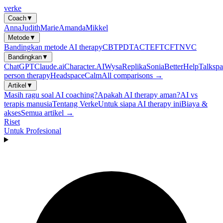
verke
Coach
▼
Anna
Judith
Marie
Amanda
Mikkel
Metode
▼
Bandingkan metode AI therapy
CBT
PDT
ACT
EFT
CFT
NVC
Bandingkan
▼
ChatGPT
Claude.ai
Character.AI
Wysa
Replika
Sonia
BetterHelp
Talkspa
person therapy
Headspace
Calm
All comparisons →
Artikel
▼
Masih ragu soal AI coaching?
Apakah AI therapy aman?
AI vs
terapis manusia
Tentang Verke
Untuk siapa AI therapy ini
Biaya &
akses
Semua artikel →
Riset
Untuk Profesional