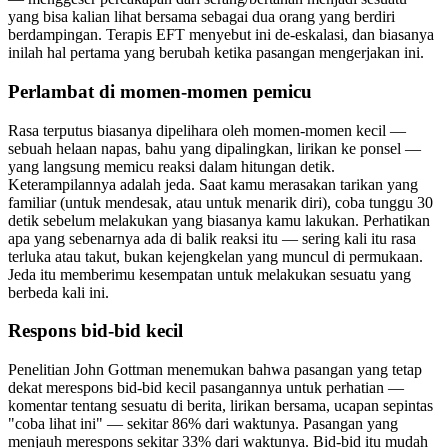
yang bisa kalian lihat bersama sebagai dua orang yang berdiri
berdampingan. Terapis EFT menyebut ini de-eskalasi, dan biasanya
inilah hal pertama yang berubah ketika pasangan mengerjakan ini.
Perlambat di momen-momen pemicu
Rasa terputus biasanya dipelihara oleh momen-momen kecil —
sebuah helaan napas, bahu yang dipalingkan, lirikan ke ponsel —
yang langsung memicu reaksi dalam hitungan detik.
Keterampilannya adalah jeda. Saat kamu merasakan tarikan yang
familiar (untuk mendesak, atau untuk menarik diri), coba tunggu 30
detik sebelum melakukan yang biasanya kamu lakukan. Perhatikan
apa yang sebenarnya ada di balik reaksi itu — sering kali itu rasa
terluka atau takut, bukan kejengkelan yang muncul di permukaan.
Jeda itu memberimu kesempatan untuk melakukan sesuatu yang
berbeda kali ini.
Respons bid-bid kecil
Penelitian John Gottman menemukan bahwa pasangan yang tetap
dekat merespons bid-bid kecil pasangannya untuk perhatian —
komentar tentang sesuatu di berita, lirikan bersama, ucapan sepintas
"coba lihat ini" — sekitar 86% dari waktunya. Pasangan yang
menjauh merespons sekitar 33% dari waktunya. Bid-bid itu mudah