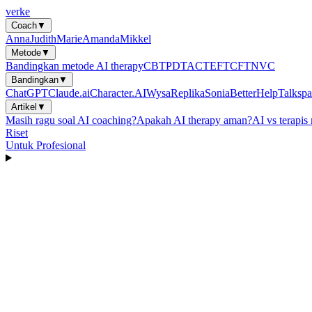
verke
Coach
▼
Anna
Judith
Marie
Amanda
Mikkel
Metode
▼
Bandingkan metode AI therapy
CBT
PDT
ACT
EFT
CFT
NVC
Bandingkan
▼
ChatGPT
Claude.ai
Character.AI
Wysa
Replika
Sonia
BetterHelp
Talkspa
Artikel
▼
Masih ragu soal AI coaching?
Apakah AI therapy aman?
AI vs terapis
Riset
Untuk Profesional