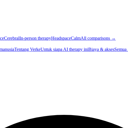
ce
Cerebral
In-person therapy
Headspace
Calm
All comparisons →
 manusia
Tentang Verke
Untuk siapa AI therapy ini
Biaya & akses
Semua 