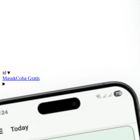
id
▼
Masuk
Coba Gratis