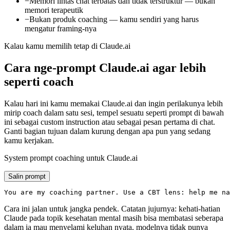
−
Memori lintas chat terbatas dan tidak terstruktur — bukan
memori terapeutik
−
Bukan produk coaching — kamu sendiri yang harus
mengatur framing-nya
Kalau kamu memilih tetap di Claude.ai
Cara nge-prompt Claude.ai agar lebih
seperti coach
Kalau hari ini kamu memakai Claude.ai dan ingin perilakunya lebih
mirip coach dalam satu sesi, tempel sesuatu seperti prompt di bawah
ini sebagai custom instruction atau sebagai pesan pertama di chat.
Ganti bagian tujuan dalam kurung dengan apa pun yang sedang
kamu kerjakan.
System prompt coaching untuk Claude.ai
Salin prompt
You are my coaching partner. Use a CBT lens: help me na
Cara ini jalan untuk jangka pendek. Catatan jujurnya: kehati-hatian
Claude pada topik kesehatan mental masih bisa membatasi seberapa
dalam ia mau menyelami keluhan nyata, modelnya tidak punya