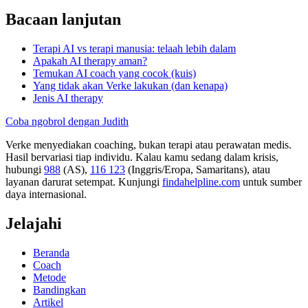
Bacaan lanjutan
Terapi AI vs terapi manusia: telaah lebih dalam
Apakah AI therapy aman?
Temukan AI coach yang cocok (kuis)
Yang tidak akan Verke lakukan (dan kenapa)
Jenis AI therapy
Coba ngobrol dengan Judith
Verke menyediakan coaching, bukan terapi atau perawatan medis.
Hasil bervariasi tiap individu. Kalau kamu sedang dalam krisis,
hubungi
988
(AS),
116 123
(Inggris/Eropa, Samaritans),
atau
layanan darurat setempat. Kunjungi
findahelpline.com
untuk sumber
daya internasional.
Jelajahi
Beranda
Coach
Metode
Bandingkan
Artikel