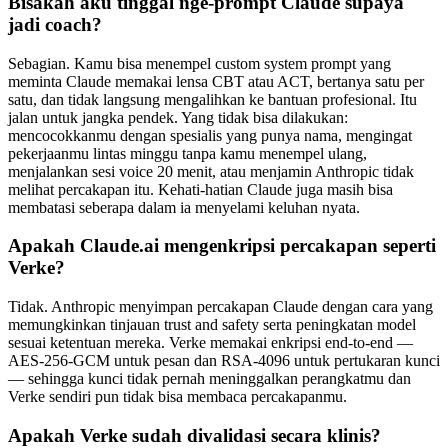
Bisakah aku tinggal nge-prompt Claude supaya
jadi coach?
Sebagian. Kamu bisa menempel custom system prompt yang
meminta Claude memakai lensa CBT atau ACT, bertanya satu per
satu, dan tidak langsung mengalihkan ke bantuan profesional. Itu
jalan untuk jangka pendek. Yang tidak bisa dilakukan:
mencocokkanmu dengan spesialis yang punya nama, mengingat
pekerjaanmu lintas minggu tanpa kamu menempel ulang,
menjalankan sesi voice 20 menit, atau menjamin Anthropic tidak
melihat percakapan itu. Kehati-hatian Claude juga masih bisa
membatasi seberapa dalam ia menyelami keluhan nyata.
Apakah Claude.ai mengenkripsi percakapan seperti
Verke?
Tidak. Anthropic menyimpan percakapan Claude dengan cara yang
memungkinkan tinjauan trust and safety serta peningkatan model
sesuai ketentuan mereka. Verke memakai enkripsi end-to-end —
AES-256-GCM untuk pesan dan RSA-4096 untuk pertukaran kunci
— sehingga kunci tidak pernah meninggalkan perangkatmu dan
Verke sendiri pun tidak bisa membaca percakapanmu.
Apakah Verke sudah divalidasi secara klinis?