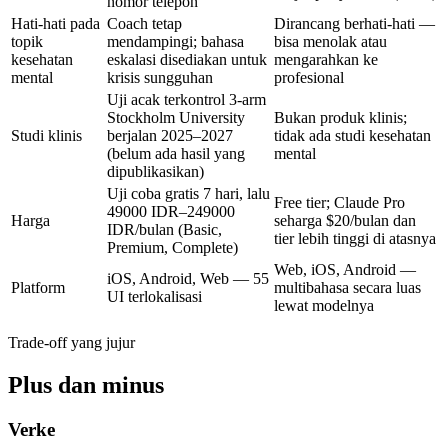
nomor telepon
Hati-hati pada
Coach tetap
Dirancang berhati-hati —
topik
mendampingi; bahasa
bisa menolak atau
kesehatan
eskalasi disediakan untuk
mengarahkan ke
mental
krisis sungguhan
profesional
Uji acak terkontrol 3-arm
Stockholm University
Bukan produk klinis;
Studi klinis
berjalan 2025–2027
tidak ada studi kesehatan
(belum ada hasil yang
mental
dipublikasikan)
Uji coba gratis 7 hari, lalu
Free tier; Claude Pro
49000 IDR–249000
Harga
seharga
$20/bulan
dan
IDR/bulan
(Basic,
tier lebih tinggi di atasnya
Premium, Complete)
Web, iOS, Android —
iOS, Android, Web — 55
Platform
multibahasa secara luas
UI terlokalisasi
lewat modelnya
Trade-off yang jujur
Plus dan minus
Verke