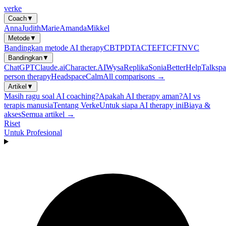
verke
Coach
▼
Anna
Judith
Marie
Amanda
Mikkel
Metode
▼
Bandingkan metode AI therapy
CBT
PDT
ACT
EFT
CFT
NVC
Bandingkan
▼
ChatGPT
Claude.ai
Character.AI
Wysa
Replika
Sonia
BetterHelp
Talkspa
person therapy
Headspace
Calm
All comparisons →
Artikel
▼
Masih ragu soal AI coaching?
Apakah AI therapy aman?
AI vs
terapis manusia
Tentang Verke
Untuk siapa AI therapy ini
Biaya &
akses
Semua artikel →
Riset
Untuk Profesional