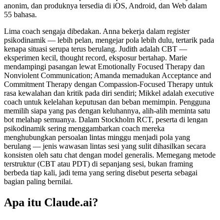
anonim, dan produknya tersedia di iOS, Android, dan Web dalam
55 bahasa.
Lima coach sengaja dibedakan. Anna bekerja dalam register
psikodinamik — lebih pelan, mengejar pola lebih dulu, tertarik pada
kenapa situasi serupa terus berulang. Judith adalah CBT —
eksperimen kecil, thought record, eksposur bertahap. Marie
mendampingi pasangan lewat Emotionally Focused Therapy dan
Nonviolent Communication; Amanda memadukan Acceptance and
Commitment Therapy dengan Compassion-Focused Therapy untuk
rasa kewalahan dan kritik pada diri sendiri; Mikkel adalah executive
coach untuk kelelahan keputusan dan beban memimpin. Pengguna
memilih siapa yang pas dengan keluhannya, alih-alih meminta satu
bot melahap semuanya. Dalam Stockholm RCT, peserta di lengan
psikodinamik sering menggambarkan coach mereka
menghubungkan persoalan lintas minggu menjadi pola yang
berulang — jenis wawasan lintas sesi yang sulit dihasilkan secara
konsisten oleh satu chat dengan model generalis. Memegang metode
terstruktur (CBT atau PDT) di sepanjang sesi, bukan framing
berbeda tiap kali, jadi tema yang sering disebut peserta sebagai
bagian paling bernilai.
Apa itu Claude.ai?