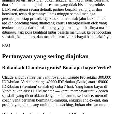
jaminan privasi struktural, bukan sekadar janji kebijakan. Bersama,
dua sifat ini memungkinkan sesuatu yang tidak bisa direproduksi
LLM serbaguna secara default: partner berpikir yang jujur dan
konsisten, tetap di perannya lintas minggu sambil menjaga
percakapan tetap pribadi. Uji Stockholm adalah jalur bukti untuk
apakah coaching yang dirancang khusus menghasilkan efek yang
terukur berbeda dari obrolan bergaya journaling — hasilnya masih
ditunggu, tapi pola kualitatif lintas peserta menunjuk ke pencocokan
spesialis, kontinuitas, dan metode terstruktur sebagai bahan aktifnya.
FAQ
Pertanyaan yang sering diajukan
Bukankah Claude.ai gratis? Buat apa bayar Verke?
Claude.ai punya free tier yang royal dan Claude Pro sekitar 300.000
IDR/bulan. Verke berharga 49000 IDR/bulan (Basic) atau 169000
IDR/bulan (Premium) setelah uji coba 7 hari. Yang kamu bayar di
Verke bukan akses LLM mentah — kamu membayar untuk coach
spesialis yang dicocokkan dengan keluhanmu, sesi voice, memori
coach yang bertahan berminggu-minggu, enkripsi end-to-end, dan
produk yang dirancang utuh untuk coaching, bukan obrolan umum.