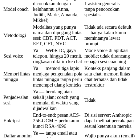
dicocokkan dengan
1 asisten generalis —
Model coach
keluhanmu (Anna,
tanpa pencocokan
Judith, Marie, Amanda,
spesialis
Mikkel)
Modalitas yang punya
Tidak ada secara default
nama dan dipegang lintas
— hanya kalau kamu
Metodologi
sesi: CBT, PDT, ACT,
memintanya lewat
EFT, CFT, NVC
prompt
Ya — WebRTC, gaya
Mode voice di aplikasi
Sesi voice
telepon, hingga 20 menit,
mobile; tidak dirancang
ringkasan dikirim ke chat
sebagai sesi coaching
Ya — memori tiga lapis
Konteks panjang dalam
Memori lintas
menjaga pengenalan pola
satu chat; memori lintas
minggu
lintas minggu tanpa perlu
chat terbatas dan tidak
menempel ulang konteks
terstruktur
Ya — berulang atau
Penjadwalan
sekali jalan; coach yang
Tidak
sesi
memulai di waktu yang
dijadwalkan
End-to-end: pesan AES-
Di sisi server; Anthropic
Enkripsi
256-GCM + pertukaran
dapat melihat percakapan
kunci RSA-4096
sesuai ketentuan mereka
Ya — tanpa email atau
Daftar anonim
Wajib punya akun (email)