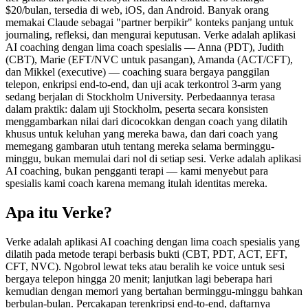
$20/bulan
, tersedia di web, iOS, dan Android. Banyak orang
memakai Claude sebagai "partner berpikir" konteks panjang untuk
journaling, refleksi, dan mengurai keputusan. Verke adalah aplikasi
AI coaching dengan lima coach spesialis — Anna (PDT), Judith
(CBT), Marie (EFT/NVC untuk pasangan), Amanda (ACT/CFT),
dan Mikkel (executive) — coaching suara bergaya panggilan
telepon, enkripsi end-to-end, dan uji acak terkontrol 3-arm yang
sedang berjalan di Stockholm University. Perbedaannya terasa
dalam praktik: dalam uji Stockholm, peserta secara konsisten
menggambarkan nilai dari dicocokkan dengan coach yang dilatih
khusus untuk keluhan yang mereka bawa, dan dari coach yang
memegang gambaran utuh tentang mereka selama berminggu-
minggu, bukan memulai dari nol di setiap sesi. Verke adalah aplikasi
AI coaching, bukan pengganti terapi — kami menyebut para
spesialis kami coach karena memang itulah identitas mereka.
Apa itu Verke?
Verke adalah aplikasi AI coaching dengan lima coach spesialis yang
dilatih pada metode terapi berbasis bukti (CBT, PDT, ACT, EFT,
CFT, NVC). Ngobrol lewat teks atau beralih ke voice untuk sesi
bergaya telepon hingga 20 menit; lanjutkan lagi beberapa hari
kemudian dengan memori yang bertahan berminggu-minggu bahkan
berbulan-bulan. Percakapan terenkripsi end-to-end, daftarnya