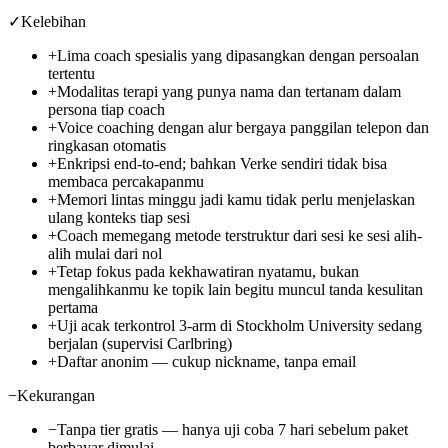
✓
Kelebihan
+
Lima coach spesialis yang dipasangkan dengan persoalan
tertentu
+
Modalitas terapi yang punya nama dan tertanam dalam
persona tiap coach
+
Voice coaching dengan alur bergaya panggilan telepon dan
ringkasan otomatis
+
Enkripsi end-to-end; bahkan Verke sendiri tidak bisa
membaca percakapanmu
+
Memori lintas minggu jadi kamu tidak perlu menjelaskan
ulang konteks tiap sesi
+
Coach memegang metode terstruktur dari sesi ke sesi alih-
alih mulai dari nol
+
Tetap fokus pada kekhawatiran nyatamu, bukan
mengalihkanmu ke topik lain begitu muncul tanda kesulitan
pertama
+
Uji acak terkontrol 3-arm di Stockholm University sedang
berjalan (supervisi Carlbring)
+
Daftar anonim — cukup nickname, tanpa email
−
Kekurangan
−
Tanpa tier gratis — hanya uji coba 7 hari sebelum paket
berbayar dimulai