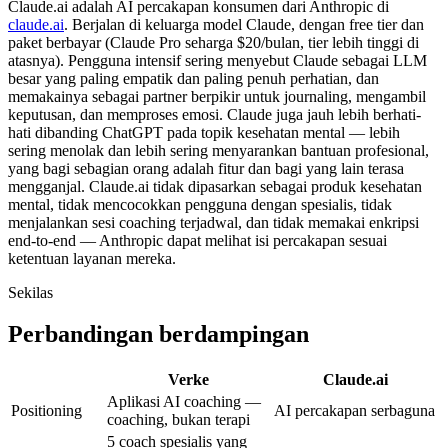
Claude.ai adalah AI percakapan konsumen dari Anthropic di
claude.ai
. Berjalan di keluarga model Claude, dengan free tier dan
paket berbayar (Claude Pro seharga
$20/bulan
, tier lebih tinggi di
atasnya). Pengguna intensif sering menyebut Claude sebagai LLM
besar yang paling empatik dan paling penuh perhatian, dan
memakainya sebagai partner berpikir untuk journaling, mengambil
keputusan, dan memproses emosi. Claude juga jauh lebih berhati-
hati dibanding ChatGPT pada topik kesehatan mental — lebih
sering menolak dan lebih sering menyarankan bantuan profesional,
yang bagi sebagian orang adalah fitur dan bagi yang lain terasa
mengganjal. Claude.ai tidak dipasarkan sebagai produk kesehatan
mental, tidak mencocokkan pengguna dengan spesialis, tidak
menjalankan sesi coaching terjadwal, dan tidak memakai enkripsi
end-to-end — Anthropic dapat melihat isi percakapan sesuai
ketentuan layanan mereka.
Sekilas
Perbandingan berdampingan
Verke
Claude.ai
Aplikasi AI coaching —
Positioning
AI percakapan serbaguna
coaching, bukan terapi
5 coach spesialis yang