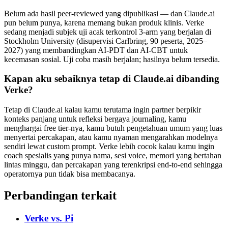
Belum ada hasil peer-reviewed yang dipublikasi — dan Claude.ai
pun belum punya, karena memang bukan produk klinis. Verke
sedang menjadi subjek uji acak terkontrol 3-arm yang berjalan di
Stockholm University (disupervisi Carlbring, 90 peserta, 2025–
2027) yang membandingkan AI-PDT dan AI-CBT untuk
kecemasan sosial. Uji coba masih berjalan; hasilnya belum tersedia.
Kapan aku sebaiknya tetap di Claude.ai dibanding
Verke?
Tetap di Claude.ai kalau kamu terutama ingin partner berpikir
konteks panjang untuk refleksi bergaya journaling, kamu
menghargai free tier-nya, kamu butuh pengetahuan umum yang luas
menyertai percakapan, atau kamu nyaman mengarahkan modelnya
sendiri lewat custom prompt. Verke lebih cocok kalau kamu ingin
coach spesialis yang punya nama, sesi voice, memori yang bertahan
lintas minggu, dan percakapan yang terenkripsi end-to-end sehingga
operatornya pun tidak bisa membacanya.
Perbandingan terkait
Verke vs.
Pi